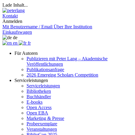
Lade Inhalt...
Kontakt
Anmelden
Mit Benutzername / Email
Über Ihre Institution
Einkaufswagen
de
en
fr
Für Autoren
Publizieren mit Peter Lang – Akademische
Veröffentlichungen
Publikationsanfrage
2026 Emerging Scholars Competition
Serviceleistungen
Serviceleistungen
Bibliotheken
Buchhändler
E-books
Open Access
Open EBA
Marketing & Presse
Probeexemplare
Veranstaltungen
BiblioCon 2025