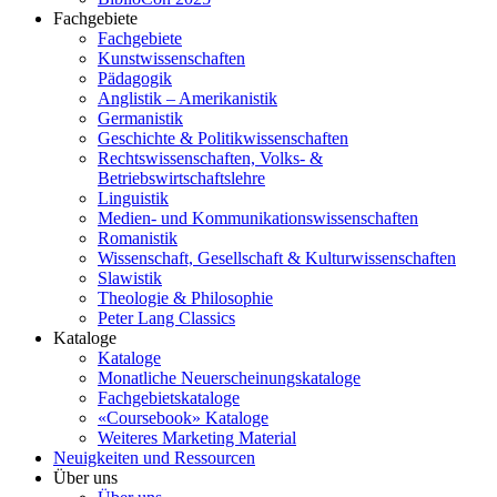
Fachgebiete
Fachgebiete
Kunstwissenschaften
Pädagogik
Anglistik – Amerikanistik
Germanistik
Geschichte & Politikwissenschaften
Rechtswissenschaften, Volks- &
Betriebswirtschaftslehre
Linguistik
Medien- und Kommunikationswissenschaften
Romanistik
Wissenschaft, Gesellschaft & Kulturwissenschaften
Slawistik
Theologie & Philosophie
Peter Lang Classics
Kataloge
Kataloge
Monatliche Neuerscheinungskataloge
Fachgebietskataloge
«Coursebook» Kataloge
Weiteres Marketing Material
Neuigkeiten und Ressourcen
Über uns