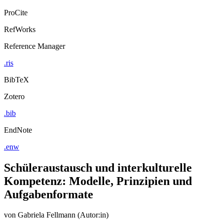
Export Citation
ProCite
RefWorks
Reference Manager
.ris
BibTeX
Zotero
.bib
EndNote
.enw
Schüleraustausch und interkulturelle
Kompetenz: Modelle, Prinzipien und
Aufgabenformate