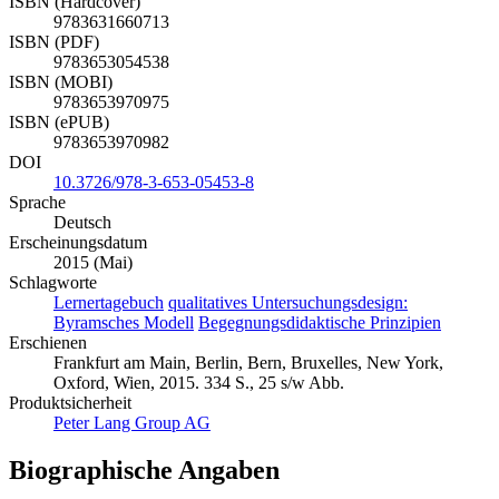
2015
ISBN (Hardcover)
9783631660713
ISBN (PDF)
9783653054538
ISBN (MOBI)
9783653970975
ISBN (ePUB)
9783653970982
DOI
10.3726/978-3-653-05453-8
Sprache
Deutsch
Erscheinungsdatum
2015 (Mai)
Schlagworte
Lernertagebuch
qualitatives Untersuchungsdesign:
Byramsches Modell
Begegnungsdidaktische Prinzipien
Erschienen
Frankfurt am Main, Berlin, Bern, Bruxelles, New York,
Oxford, Wien, 2015. 334 S., 25 s/w Abb.
Produktsicherheit
Peter Lang Group AG
Biographische Angaben