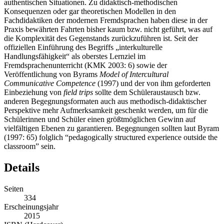
Sie erleben Sprache dabei als Kommunikationsmittel in
authentischen Situationen. Zu didaktisch-methodischen
Konsequenzen oder gar theoretischen Modellen in den
Fachdidaktiken der modernen Fremdsprachen haben diese in der
Praxis bewährten Fahrten bisher kaum bzw. nicht geführt, was auf
die Komplexität des Gegenstands zurückzuführen ist. Seit der
offiziellen Einführung des Begriffs „interkulturelle
Handlungsfähigkeit“ als oberstes Lernziel im
Fremdsprachenunterricht (KMK 2003: 6) sowie der
Veröffentlichung von Byrams
Model of Intercultural
Communicative Competence
(1997) und der von ihm geforderten
Einbeziehung von
field trips
sollte dem Schüleraustausch bzw.
anderen Begegnungsformaten auch aus methodisch-didaktischer
Perspektive mehr Aufmerksamkeit geschenkt werden, um für die
Schülerinnen und Schüler einen größtmöglichen Gewinn auf
vielfältigen Ebenen zu garantieren. Begegnungen sollten laut Byram
(1997: 65) folglich “pedagogically structured experience outside the
classroom” sein.
Details
Seiten
334
Erscheinungsjahr