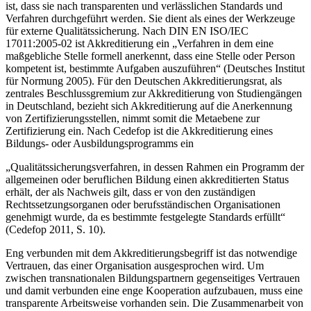
ist, dass sie nach transparenten und verlässlichen Standards und
Verfahren durchgeführt werden. Sie dient als eines der Werkzeuge
für externe Qualitätssicherung. Nach DIN EN ISO/IEC
17011:2005-02 ist Akkreditierung ein „Verfahren in dem eine
maßgebliche Stelle formell anerkennt, dass eine Stelle oder Person
kompetent ist, bestimmte Aufgaben auszuführen“ (Deutsches Institut
für Normung 2005). Für den Deutschen Akkreditierungsrat, als
zentrales Beschlussgremium zur Akkreditierung von Studiengängen
in Deutschland, bezieht sich Akkreditierung auf die Anerkennung
von Zertifizierungsstellen, nimmt somit die Metaebene zur
Zertifizierung ein. Nach Cedefop ist die Akkreditierung eines
Bildungs- oder Ausbildungsprogramms ein
„Qualitätssicherungsverfahren, in dessen Rahmen ein Programm der
allgemeinen oder beruflichen Bildung einen akkreditierten Status
erhält, der als Nachweis gilt, dass er von den zuständigen
Rechtssetzungsorganen oder berufsständischen Organisationen
genehmigt wurde, da es bestimmte festgelegte Standards erfüllt“
(Cedefop 2011, S. 10).
Eng verbunden mit dem Akkreditierungsbegriff ist das notwendige
Vertrauen, das einer Organisation ausgesprochen wird. Um
zwischen transnationalen Bildungspartnern gegenseitiges Vertrauen
und damit verbunden eine enge Kooperation aufzubauen, muss eine
transparente Arbeitsweise vorhanden sein. Die Zusammenarbeit von