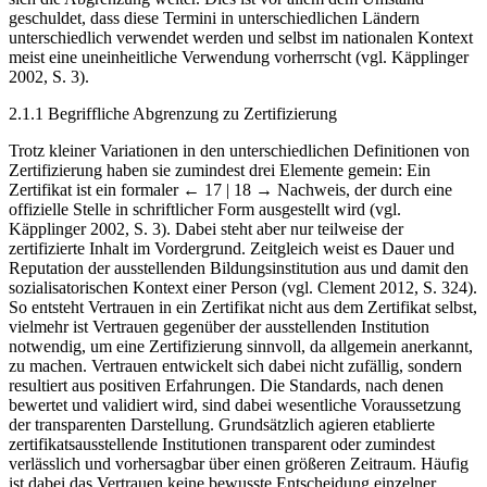
geschuldet, dass diese Termini in unterschiedlichen Ländern
unterschiedlich verwendet werden und selbst im nationalen Kontext
meist eine uneinheitliche Verwendung vorherrscht (vgl. Käpplinger
2002, S. 3).
2.1.1 Begriffliche Abgrenzung zu Zertifizierung
Trotz kleiner Variationen in den unterschiedlichen Definitionen von
Zertifizierung haben sie zumindest drei Elemente gemein: Ein
Zertifikat ist ein formaler
← 17 | 18 →
Nachweis, der durch eine
offizielle Stelle in schriftlicher Form ausgestellt wird (vgl.
Käpplinger 2002, S. 3). Dabei steht aber nur teilweise der
zertifizierte Inhalt im Vordergrund. Zeitgleich weist es Dauer und
Reputation der ausstellenden Bildungsinstitution aus und damit den
sozialisatorischen Kontext einer Person (vgl. Clement 2012, S. 324).
So entsteht Vertrauen in ein Zertifikat nicht aus dem Zertifikat selbst,
vielmehr ist Vertrauen gegenüber der ausstellenden Institution
notwendig, um eine Zertifizierung sinnvoll, da allgemein anerkannt,
zu machen. Vertrauen entwickelt sich dabei nicht zufällig, sondern
resultiert aus positiven Erfahrungen. Die Standards, nach denen
bewertet und validiert wird, sind dabei wesentliche Voraussetzung
der transparenten Darstellung. Grundsätzlich agieren etablierte
zertifikatsausstellende Institutionen transparent oder zumindest
verlässlich und vorhersagbar über einen größeren Zeitraum. Häufig
ist dabei das Vertrauen keine bewusste Entscheidung einzelner,