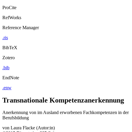
ProCite
RefWorks
Reference Manager
.ris
BibTeX
Zotero
.bib
EndNote
.enw
Transnationale Kompetenzanerkennung
Anerkennung von im Ausland erworbenen Fachkompetenzen in der
Berufsbildung
von
Laura Flacke (Autor:in)