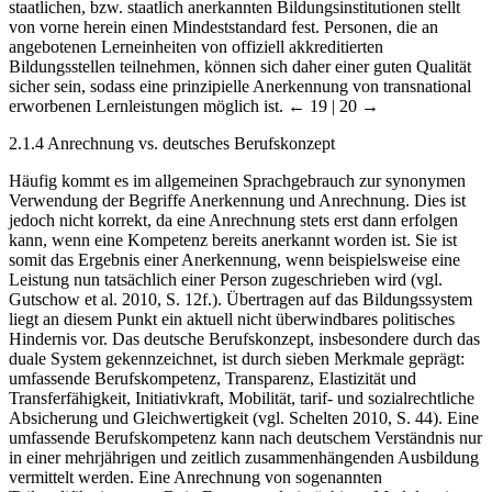
staatlichen, bzw. staatlich anerkannten Bildungsinstitutionen stellt
von vorne herein einen Mindeststandard fest. Personen, die an
angebotenen Lerneinheiten von offiziell akkreditierten
Bildungsstellen teilnehmen, können sich daher einer guten Qualität
sicher sein, sodass eine prinzipielle Anerkennung von transnational
erworbenen Lernleistungen möglich ist.
← 19 | 20 →
2.1.4 Anrechnung vs. deutsches Berufskonzept
Häufig kommt es im allgemeinen Sprachgebrauch zur synonymen
Verwendung der Begriffe Anerkennung und Anrechnung. Dies ist
jedoch nicht korrekt, da eine Anrechnung stets erst dann erfolgen
kann, wenn eine Kompetenz bereits anerkannt worden ist. Sie ist
somit das Ergebnis einer Anerkennung, wenn beispielsweise eine
Leistung nun tatsächlich einer Person zugeschrieben wird (vgl.
Gutschow et al. 2010, S. 12f.). Übertragen auf das Bildungssystem
liegt an diesem Punkt ein aktuell nicht überwindbares politisches
Hindernis vor. Das deutsche Berufskonzept, insbesondere durch das
duale System gekennzeichnet, ist durch sieben Merkmale geprägt:
umfassende Berufskompetenz, Transparenz, Elastizität und
Transferfähigkeit, Initiativkraft, Mobilität, tarif- und sozialrechtliche
Absicherung und Gleichwertigkeit (vgl. Schelten 2010, S. 44). Eine
umfassende Berufskompetenz kann nach deutschem Verständnis nur
in einer mehrjährigen und zeitlich zusammenhängenden Ausbildung
vermittelt werden. Eine Anrechnung von sogenannten