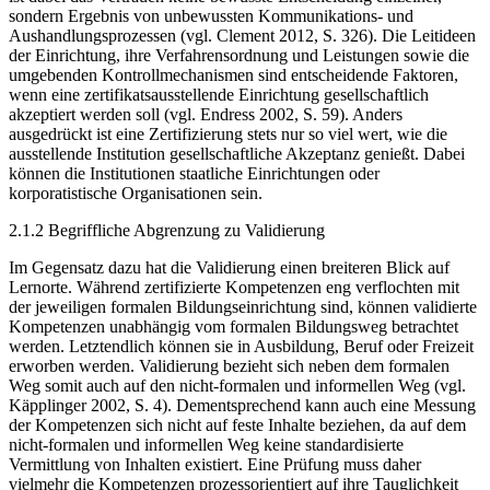
sondern Ergebnis von unbewussten Kommunikations- und
Aushandlungsprozessen (vgl. Clement 2012, S. 326). Die Leitideen
der Einrichtung, ihre Verfahrensordnung und Leistungen sowie die
umgebenden Kontrollmechanismen sind entscheidende Faktoren,
wenn eine zertifikatsausstellende Einrichtung gesellschaftlich
akzeptiert werden soll (vgl. Endress 2002, S. 59). Anders
ausgedrückt ist eine Zertifizierung stets nur so viel wert, wie die
ausstellende Institution gesellschaftliche Akzeptanz ­genießt. Dabei
können die Institutionen staatliche Einrichtungen oder
korporatistische Organisationen sein.
2.1.2 Begriffliche Abgrenzung zu Validierung
Im Gegensatz dazu hat die Validierung einen breiteren Blick auf
Lernorte. Während zertifizierte Kompetenzen eng verflochten mit
der jeweiligen formalen Bildungseinrichtung sind, können validierte
Kompetenzen unabhängig vom formalen Bildungsweg betrachtet
werden. Letztendlich können sie in Ausbildung, Beruf oder Freizeit
erworben werden. Validierung bezieht sich neben dem formalen
Weg somit auch auf den nicht-formalen und informellen Weg (vgl.
Käpplinger 2002, S. 4). Dementsprechend kann auch eine Messung
der Kompetenzen sich nicht auf feste Inhalte beziehen, da auf dem
nicht-formalen und informellen Weg keine standardisierte
Vermittlung von Inhalten existiert. Eine Prüfung muss daher
vielmehr die Kompetenzen prozessorientiert auf ihre Tauglichkeit