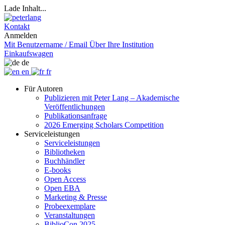
Lade Inhalt...
Kontakt
Anmelden
Mit Benutzername / Email
Über Ihre Institution
Einkaufswagen
de
en
fr
Für Autoren
Publizieren mit Peter Lang – Akademische
Veröffentlichungen
Publikationsanfrage
2026 Emerging Scholars Competition
Serviceleistungen
Serviceleistungen
Bibliotheken
Buchhändler
E-books
Open Access
Open EBA
Marketing & Presse
Probeexemplare
Veranstaltungen
BiblioCon 2025