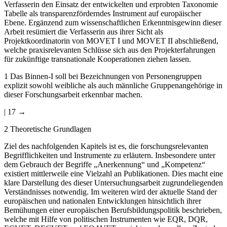
Verfasserin den Einsatz der entwickelten und erprobten Taxonomie
Tabelle als transparenzförderndes Instrument auf europäischer
Ebene. Ergänzend zum wissenschaftlichen Erkenntnisgewinn dieser
Arbeit resümiert die Verfasserin aus ihrer Sicht als
Projektkoordinatorin von MOVET I und MOVET II abschließend,
welche praxisrelevanten Schlüsse sich aus den Projekterfahrungen
für zukünftige transnationale Kooperationen ziehen lassen.
1
Das Binnen-I soll bei Bezeichnungen von Personengruppen
explizit sowohl weibliche als auch männliche Gruppenangehörige in
dieser Forschungsarbeit erkennbar machen.
| 17 →
2 Theoretische Grundlagen
Ziel des nachfolgenden Kapitels ist es, die forschungsrelevanten
Begrifflichkeiten und Instrumente zu erläutern. Insbesondere unter
dem Gebrauch der Begriffe „Anerkennung“ und „Kompetenz“
existiert mittlerweile eine Vielzahl an Publikationen. Dies macht eine
klare Darstellung des dieser Untersuchungsarbeit zugrundeliegenden
Verständnisses notwendig. Im weiteren wird der aktuelle Stand der
europäischen und nationalen Entwicklungen hinsichtlich ihrer
Bemühungen einer europäischen Berufsbildungspolitik beschrieben,
welche mit Hilfe von politischen Instrumenten wie EQR, DQR,