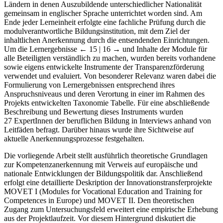
Ländern in denen Auszubildende unterschiedlicher Nationalität
gemeinsam in englischer Sprache unterrichtet worden sind. Am
Ende jeder Lerneinheit erfolgte eine fachliche Prüfung durch die
modulverantwortliche Bildungsinstitution, mit dem Ziel der
inhaltlichen Anerkennung durch die entsendenden Einrichtungen.
Um die Lernergebnisse
← 15 | 16 →
und Inhalte der Module für
alle Beteiligten verständlich zu machen, wurden bereits vorhandene
sowie eigens entwickelte Instrumente der Transparenzförderung
verwendet und evaluiert. Von besonderer Relevanz waren dabei die
Formulierung von Lernergebnissen entsprechend ihres
Anspruchsniveaus und deren Verortung in einer im Rahmen des
Projekts entwickelten Taxonomie Tabelle. Für eine abschließende
Beschreibung und Bewertung dieses Instruments wurden
27 ExpertInnen der beruflichen Bildung in Interviews anhand von
Leitfäden befragt. Darüber hinaus wurde ihre Sichtweise auf
aktuelle Anerkennungsprozesse festgehalten.
Die vorliegende Arbeit stellt ausführlich theoretische Grundlagen
zur Kompetenzanerkennung mit Verweis auf europäische und
nationale Entwicklungen der Bildungspolitik dar. Anschließend
erfolgt eine detaillierte Deskription der Innovationstransferprojekte
MOVET I (Modules for Vocational Education and Training for
Competences in Europe) und MOVET II. Den theoretischen
Zugang zum Untersuchungsfeld erweitert eine empirische Erhebung
aus der Projektlaufzeit. Vor diesem Hintergrund diskutiert die