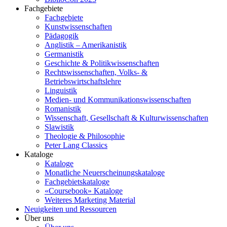
Fachgebiete
Fachgebiete
Kunstwissenschaften
Pädagogik
Anglistik – Amerikanistik
Germanistik
Geschichte & Politikwissenschaften
Rechtswissenschaften, Volks- &
Betriebswirtschaftslehre
Linguistik
Medien- und Kommunikationswissenschaften
Romanistik
Wissenschaft, Gesellschaft & Kulturwissenschaften
Slawistik
Theologie & Philosophie
Peter Lang Classics
Kataloge
Kataloge
Monatliche Neuerscheinungskataloge
Fachgebietskataloge
«Coursebook» Kataloge
Weiteres Marketing Material
Neuigkeiten und Ressourcen
Über uns