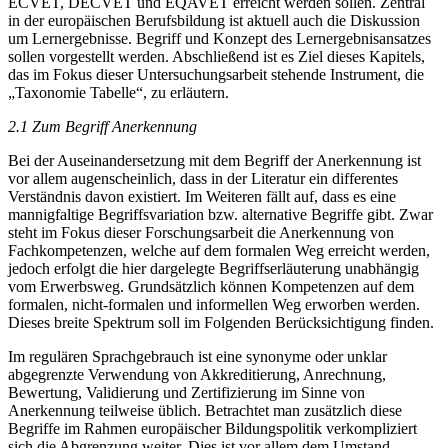
ECVET, DECVET und EQAVET erreicht werden sollen. Zentral
in der europäischen Berufsbildung ist aktuell auch die Diskussion
um Lernergebnisse. Begriff und Konzept des Lernergebnisansatzes
sollen vorgestellt werden. Abschließend ist es Ziel dieses Kapitels,
das im Fokus dieser Untersuchungsarbeit stehende Instrument, die
„Taxonomie Tabelle“, zu erläutern.
2.1 Zum Begriff Anerkennung
Bei der Auseinandersetzung mit dem Begriff der Anerkennung ist
vor allem augenscheinlich, dass in der Literatur ein differentes
Verständnis davon existiert. Im Weiteren fällt auf, dass es eine
mannigfaltige Begriffsvariation bzw. alternative Begriffe gibt. Zwar
steht im Fokus dieser Forschungsarbeit die Anerkennung von
Fachkompetenzen, welche auf dem formalen Weg erreicht werden,
jedoch erfolgt die hier dargelegte Begriffserläuterung unabhängig
vom Erwerbsweg. Grundsätzlich können Kompetenzen auf dem
formalen, nicht-formalen und informellen Weg erworben werden.
Dieses breite Spektrum soll im Folgenden Berücksichtigung finden.
Im regulären Sprachgebrauch ist eine synonyme oder unklar
abgegrenzte Verwendung von Akkreditierung, Anrechnung,
Bewertung, Validierung und Zertifizierung im Sinne von
Anerkennung teilweise üblich. Betrachtet man zusätzlich diese
Begriffe im Rahmen europäischer Bildungspolitik verkompliziert
sich die Abgrenzung weiter. Dies ist vor allem dem Umstand