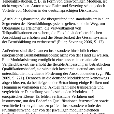
Teilqualifikationen, z. B. in Form von dreiwöchigen ­Modulen, ist
nicht vorgesehen. Autoren wie Euler und Severing sehen jedoch
Vorteile von Modulen in der deutschsprachigen Diskussion:
„Ausbildungsbausteine, die übergreifend und standardisiert in allen
Segmenten des ­Berufsbildungssystems gelten, sind ein Weg, um
Übergänge zu erleichtern, die Verwertbarkeit von
Teilqualifikationen zu sichern, die Flexibilität der betrieblichen
Ausbildung zu erhöhen und die Steuerbarkeit des Gesamtsystems
der Berufsbildung zu verbessern“ (Euler, Severing 2006, S. 12).
Außerdem sind die Chancen insbesondere hinsichtlich einer
europäischen Berufsbildungspolitik nicht von der Hand zu weisen.
Eine Modularisierung ermöglicht eine bessere internationale
Vergleichbarkeit, sie erhöht die flexible ­Anpassung an betrieblichen
Qualifikationsbedarf, sie wirkt sich kostenreduzierend aus und
unterstützt die individuelle Förderung der Auszubildenden (vgl. Pilz
2009, S. 221). Dennoch ist die deutsche Moduldebatte keineswegs
abgeschlossen, da bei tiefgehender Betrachtung einige Risiken und
Hemmnisse vorhanden sind. Aktuell fehlt eine transparente und
vergleichbare Darstellung von bestehenden Modulen auf
europäischer Ebene. Es fehlen verlässliche Verfahren und
Instrumente, um den Bedarf an Qualifikationen festzustellen sowie
vermittelte Lernergebnisse zu prüfen. Insbesondere würde der
Prüfungsaufwand, der von der jeweiligen modulanbietenden