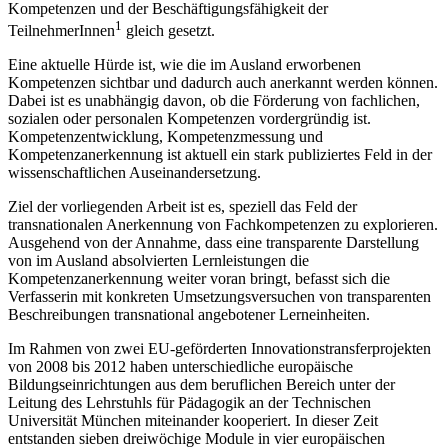
Kompetenzen und der Beschäftigungsfähigkeit der
1
TeilnehmerInnen
gleich gesetzt.
Eine aktuelle Hürde ist, wie die im Ausland erworbenen
Kompetenzen sichtbar und dadurch auch anerkannt werden können.
Dabei ist es unabhängig ­davon, ob die Förderung von fachlichen,
sozialen oder personalen Kompetenzen vordergründig ist.
Kompetenzentwicklung, Kompetenzmessung und
Kompetenzanerkennung ist aktuell ein stark publiziertes Feld in der
wissenschaftlichen Auseinandersetzung.
Ziel der vorliegenden Arbeit ist es, speziell das Feld der
transnationalen Anerkennung von Fachkompetenzen zu explorieren.
Ausgehend von der Annahme, dass eine transparente Darstellung
von im Ausland absolvierten Lernleistungen die
Kompetenzanerkennung weiter voran bringt, befasst sich die
Verfasserin mit konkreten Umsetzungsversuchen von transparenten
Beschreibungen transna­tional angebotener Lerneinheiten.
Im Rahmen von zwei EU-geförderten Innovationstransferprojekten
von 2008 bis 2012 haben unterschiedliche europäische
Bildungseinrichtungen aus dem beruflichen Bereich unter der
Leitung des Lehrstuhls für Pädagogik an der Technischen
Universität München miteinander kooperiert. In dieser Zeit
entstanden sieben dreiwöchige Module in vier europäischen