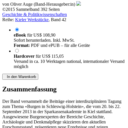
von
Oliver Auge (Band-Herausgeber:in)
©2015
Sammelband
392 Seiten
Geschichte & Politikwissenschaften
Reihe:
Kieler Werkstücke
, Band 42
eBook
für
US$ 108,90
Sofort herunterladen. Inkl. MwSt.
Format:
PDF und ePUB – für alle Geräte
Hardcover
für
US$ 115,05
Versand in ca. 10 Werktagen national, internationaler Versand
möglich
In den Warenkorb
Zusammenfassung
Der Band versammelt die Beiträge einer interdisziplinären Tagung
zum Thema «Burgen in Schleswig-Holstein», die vom 20. bis 22.
September 2013 in der Sparkassenakademie in Kiel stattfand.
Ausgewiesene Burgenexperten der Bereiche Geschichte,
Archäologie und Denkmalpflege skizzieren den aktuellen
Forschungsstand, präsentieren neue Ergebnisse und zeigen