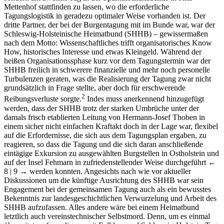
Mettenhof stattfinden zu lassen, wo die erforderliche
Tagungslogistik in geradezu optimaler Weise vorhanden ist. Der
dritte Partner, der bei der Burgentagung mit im Bunde war, war der
Schleswig-Holsteinische Heimatbund (SHHB) – gewissermaßen
nach dem Motto: Wissenschaftliches trifft organisatorisches Know
How, historisches Interesse und etwas Kleingeld. Während der
heißen Organisationssphase kurz vor dem Tagungstermin war der
SHHB freilich in schwerere finanzielle und mehr noch personelle
Turbulenzen geraten, was die Realisierung der Tagung zwar nicht
grundsätzlich in Frage stellte, aber doch für erschwerende
2
Reibungsverluste sorgte.
Indes muss anerkennend hinzugefügt
werden, dass der SHHB trotz der starken Umbrüche unter der
damals frisch etablierten Leitung von Hermann-Josef Thoben in
einem sicher nicht einfachen Kraftakt doch in der Lage war, flexibel
auf die Erfordernisse, die sich aus dem Tagungsplan ergaben, zu
reagieren, so dass die Tagung und die sich daran anschließende
eintägige Exkursion zu ausgewählten Burgstellen in Ostholstein und
auf der Insel Fehmarn in zufriedenstellender Weise durchgeführt
←
8 | 9 →
werden konnten. Angesichts nach wie vor aktueller
Diskussionen um die künftige Ausrichtung des SHHB war sein
Engagement bei der gemeinsamen Tagung auch als ein bewusstes
Bekenntnis zur landesgeschichtlichen Verwurzelung und Arbeit des
SHHB aufzufassen. Alles andere wäre bei einem Heimatbund
letztlich auch vereinstechnischer Selbstmord. Denn, um es einmal