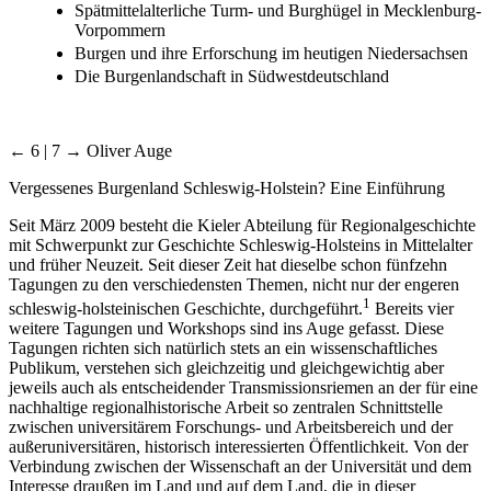
Spätmittelalterliche Turm- und Burghügel in Mecklenburg-
Vorpommern
Burgen und ihre Erforschung im heutigen Niedersachsen
Die Burgenlandschaft in Südwestdeutschland
← 6 | 7 →
Oliver Auge
Vergessenes Burgenland Schleswig-Holstein? Eine Einführung
Seit März 2009 besteht die Kieler Abteilung für Regionalgeschichte
mit Schwerpunkt zur Geschichte Schleswig-Holsteins in Mittelalter
und früher Neuzeit. Seit dieser Zeit hat dieselbe schon fünfzehn
Tagungen zu den verschiedensten Themen, nicht nur der engeren
1
schleswig-holsteinischen Geschichte, durchgeführt.
Bereits vier
weitere Tagungen und Workshops sind ins Auge gefasst. Diese
Tagungen richten sich natürlich stets an ein wissenschaftliches
Publikum, verstehen sich gleichzeitig und gleichgewichtig aber
jeweils auch als entscheidender Transmissionsriemen an der für eine
nachhaltige regionalhistorische Arbeit so zentralen Schnittstelle
zwischen universitärem Forschungs- und Arbeitsbereich und der
außeruniversitären, historisch interessierten Öffentlichkeit. Von der
Verbindung zwischen der Wissenschaft an der Universität und dem
Interesse draußen im Land und auf dem Land, die in dieser