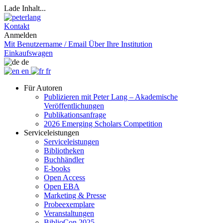
Lade Inhalt...
Kontakt
Anmelden
Mit Benutzername / Email
Über Ihre Institution
Einkaufswagen
de
en
fr
Für Autoren
Publizieren mit Peter Lang – Akademische
Veröffentlichungen
Publikationsanfrage
2026 Emerging Scholars Competition
Serviceleistungen
Serviceleistungen
Bibliotheken
Buchhändler
E-books
Open Access
Open EBA
Marketing & Presse
Probeexemplare
Veranstaltungen
BiblioCon 2025