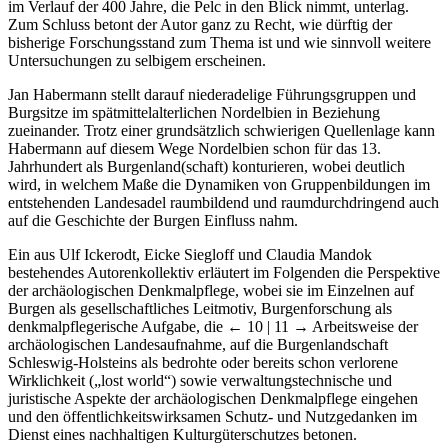
im Verlauf der 400 Jahre, die Pelc in den Blick nimmt, unterlag.
Zum Schluss betont der Autor ganz zu Recht, wie dürftig der
bisherige Forschungsstand zum Thema ist und wie sinnvoll weitere
Untersuchungen zu selbigem erscheinen.
Jan Habermann stellt darauf niederadelige Führungsgruppen und
Burgsitze im spätmittelalterlichen Nordelbien in Beziehung
zueinander. Trotz einer grundsätzlich schwierigen Quellenlage kann
Habermann auf diesem Wege Nordelbien schon für das 13.
Jahrhundert als Burgenland(schaft) konturieren, wobei deutlich
wird, in welchem Maße die Dynamiken von Gruppenbildungen im
entstehenden Landesadel raumbildend und raumdurchdringend auch
auf die Geschichte der Burgen Einfluss nahm.
Ein aus Ulf Ickerodt, Eicke Siegloff und Claudia Mandok
bestehendes Autorenkollektiv erläutert im Folgenden die Perspektive
der archäologischen Denkmalpflege, wobei sie im Einzelnen auf
Burgen als gesellschaftliches Leitmotiv, Burgenforschung als
denkmalpflegerische Aufgabe, die
← 10 | 11 →
Arbeitsweise der
archäologischen Landesaufnahme, auf die Burgenlandschaft
Schleswig-Holsteins als bedrohte oder bereits schon verlorene
Wirklichkeit („lost world“) sowie verwaltungstechnische und
juristische Aspekte der archäologischen Denkmalpflege eingehen
und den öffentlichkeitswirksamen Schutz- und Nutzgedanken im
Dienst eines nachhaltigen Kulturgüterschutzes betonen.