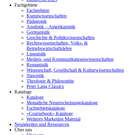
Fachgebiete
Fachgebiete
Kunstwissenschaften
Pädagogik
Anglistik – Amerikanistik
Germanistik
Geschichte & Politikwissenschaften
Rechtswissenschaften, Volks- &
Betriebswirtschaftslehre
Linguistik
Medien- und Kommunikationswissenschaften
Romanistik
Wissenschaft, Gesellschaft & Kulturwissenschaften
Slawistik
Theologie & Philosophie
Peter Lang Classics
Kataloge
Kataloge
Monatliche Neuerscheinungskataloge
Fachgebietskataloge
«Coursebook» Kataloge
Weiteres Marketing Material
Neuigkeiten und Ressourcen
Über uns