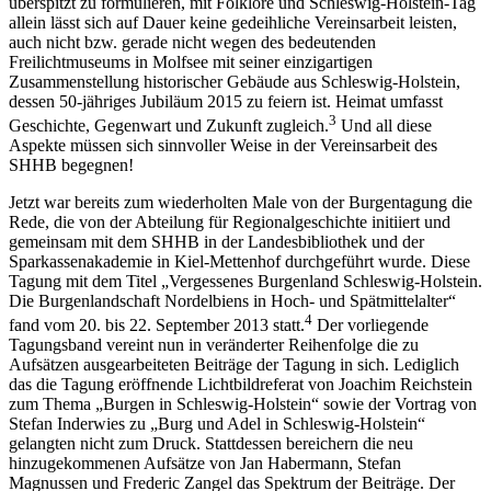
überspitzt zu formulieren, mit Folklore und Schleswig-Holstein-Tag
allein lässt sich auf Dauer keine gedeihliche Vereinsarbeit leisten,
auch nicht bzw. gerade nicht wegen des bedeutenden
Freilichtmuseums in Molfsee mit seiner einzigartigen
Zusammenstellung historischer Gebäude aus Schleswig-Holstein,
dessen 50-jähriges Jubiläum 2015 zu feiern ist. Heimat umfasst
3
Geschichte, Gegenwart und Zukunft zugleich.
Und all diese
Aspekte müssen sich sinnvoller Weise in der Vereinsarbeit des
SHHB begegnen!
Jetzt war bereits zum wiederholten Male von der Burgentagung die
Rede, die von der Abteilung für Regionalgeschichte initiiert und
gemeinsam mit dem SHHB in der Landesbibliothek und der
Sparkassenakademie in Kiel-Mettenhof durchgeführt wurde. Diese
Tagung mit dem Titel „Vergessenes Burgenland Schleswig-Holstein.
Die Burgenlandschaft Nordelbiens in Hoch- und Spätmittelalter“
4
fand vom 20. bis 22. September 2013 statt.
Der vorliegende
Tagungsband vereint nun in veränderter Reihenfolge die zu
Aufsätzen ausgearbeiteten Beiträge der Tagung in sich. Lediglich
das die Tagung eröffnende Lichtbildreferat von Joachim Reichstein
zum Thema „Burgen in Schleswig-Holstein“ sowie der Vortrag von
Stefan Inderwies zu „Burg und Adel in Schleswig-Holstein“
gelangten nicht zum Druck. Stattdessen bereichern die neu
hinzugekommenen Aufsätze von Jan Habermann, Stefan
Magnussen und Frederic Zangel das Spektrum der Beiträge. Der