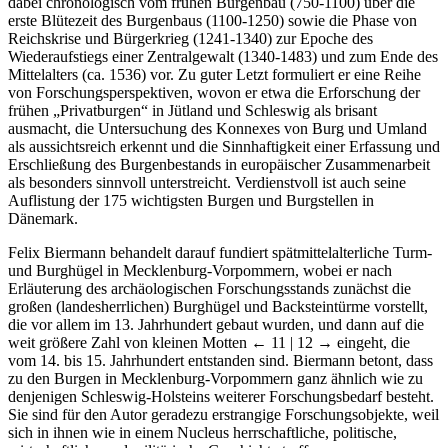
dabei chronologisch vom frühen Burgenbau (750-1100) über die
erste Blütezeit des Burgenbaus (1100-1250) sowie die Phase von
Reichskrise und Bürgerkrieg (1241-1340) zur Epoche des
Wiederaufstiegs einer Zentralgewalt (1340-1483) und zum Ende des
Mittelalters (ca. 1536) vor. Zu guter Letzt formuliert er eine Reihe
von Forschungsperspektiven, wovon er etwa die Erforschung der
frühen „Privatburgen“ in Jütland und Schleswig als brisant
ausmacht, die Untersuchung des Konnexes von Burg und Umland
als aussichtsreich erkennt und die Sinnhaftigkeit einer Erfassung und
Erschließung des Burgenbestands in europäischer Zusammenarbeit
als besonders sinnvoll unterstreicht. Verdienstvoll ist auch seine
Auflistung der 175 wichtigsten Burgen und Burgstellen in
Dänemark.
Felix Biermann behandelt darauf fundiert spätmittelalterliche Turm-
und Burghügel in Mecklenburg-Vorpommern, wobei er nach
Erläuterung des archäologischen Forschungsstands zunächst die
großen (landesherrlichen) Burghügel und Backsteintürme vorstellt,
die vor allem im 13. Jahrhundert gebaut wurden, und dann auf die
weit größere Zahl von kleinen Motten
← 11 | 12 →
eingeht, die
vom 14. bis 15. Jahrhundert entstanden sind. Biermann betont, dass
zu den Burgen in Mecklenburg-Vorpommern ganz ähnlich wie zu
denjenigen Schleswig-Holsteins weiterer Forschungsbedarf besteht.
Sie sind für den Autor geradezu erstrangige Forschungsobjekte, weil
sich in ihnen wie in einem Nucleus herrschaftliche, politische,