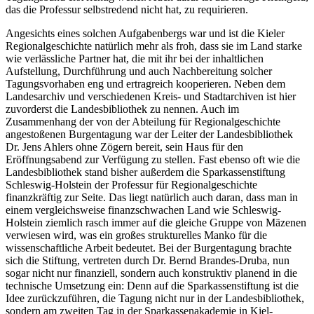
das die Professur selbstredend nicht hat, zu requirieren.
Angesichts eines solchen Aufgabenbergs war und ist die Kieler
Regionalgeschichte natürlich mehr als froh, dass sie im Land starke
wie verlässliche Partner hat, die mit ihr bei der inhaltlichen
Aufstellung, Durchführung und auch Nachbereitung solcher
Tagungsvorhaben eng und ertragreich kooperieren. Neben dem
Landesarchiv und verschiedenen Kreis- und Stadtarchiven ist hier
zuvorderst die Landesbibliothek zu nennen. Auch im
Zusammenhang der von der Abteilung für Regionalgeschichte
angestoßenen Burgentagung war der Leiter der Landesbibliothek
Dr. Jens Ahlers ohne Zögern bereit, sein Haus für den
Eröffnungsabend zur Verfügung zu stellen. Fast ebenso oft wie die
Landesbibliothek stand bisher außerdem die Sparkassenstiftung
Schleswig-Holstein der Professur für Regionalgeschichte
finanzkräftig zur Seite. Das liegt natürlich auch daran, dass man in
einem vergleichsweise finanzschwachen Land wie Schleswig-
Holstein ziemlich rasch immer auf die gleiche Gruppe von Mäzenen
verwiesen wird, was ein großes strukturelles Manko für die
wissenschaftliche Arbeit bedeutet. Bei der Burgentagung brachte
sich die Stiftung, vertreten durch Dr. Bernd Brandes-Druba, nun
sogar nicht nur finanziell, sondern auch konstruktiv planend in die
technische Umsetzung ein: Denn auf die Sparkassenstiftung ist die
Idee zurückzuführen, die Tagung nicht nur in der Landesbibliothek,
sondern am zweiten Tag in der Sparkassenakademie in Kiel-