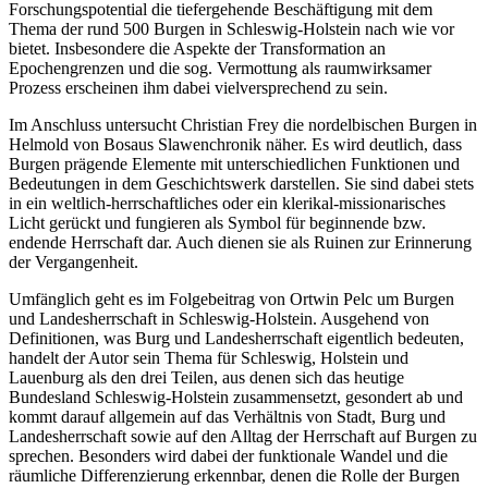
Forschungspotential die tiefergehende Beschäftigung mit dem
Thema der rund 500 Burgen in Schleswig-Holstein nach wie vor
bietet. Insbesondere die Aspekte der Transformation an
Epochengrenzen und die sog. Vermottung als raumwirksamer
Prozess erscheinen ihm dabei vielversprechend zu sein.
Im Anschluss untersucht Christian Frey die nordelbischen Burgen in
Helmold von Bosaus Slawenchronik näher. Es wird deutlich, dass
Burgen prägende Elemente mit unterschiedlichen Funktionen und
Bedeutungen in dem Geschichtswerk darstellen. Sie sind dabei stets
in ein weltlich-herrschaftliches oder ein klerikal-missionarisches
Licht gerückt und fungieren als Symbol für beginnende bzw.
endende Herrschaft dar. Auch dienen sie als Ruinen zur Erinnerung
der Vergangenheit.
Umfänglich geht es im Folgebeitrag von Ortwin Pelc um Burgen
und Landesherrschaft in Schleswig-Holstein. Ausgehend von
Definitionen, was Burg und Landesherrschaft eigentlich bedeuten,
handelt der Autor sein Thema für Schleswig, Holstein und
Lauenburg als den drei Teilen, aus denen sich das heutige
Bundesland Schleswig-Holstein zusammensetzt, gesondert ab und
kommt darauf allgemein auf das Verhältnis von Stadt, Burg und
Landesherrschaft sowie auf den Alltag der Herrschaft auf Burgen zu
sprechen. Besonders wird dabei der funktionale Wandel und die
räumliche Differenzierung erkennbar, denen die Rolle der Burgen