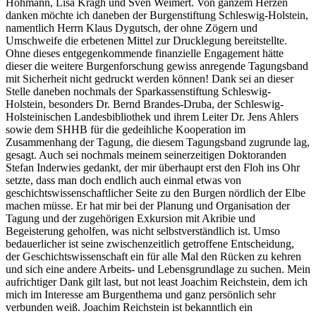
Hohmann, Lisa Kragh und Sven Weimert. Von ganzem Herzen
danken möchte ich daneben der Burgenstiftung Schleswig-Holstein,
namentlich Herrn Klaus Dygutsch, der ohne Zögern und
Umschweife die erbetenen Mittel zur Drucklegung bereitstellte.
Ohne dieses entgegenkommende finanzielle Engagement hätte
dieser die weitere Burgenforschung gewiss anregende Tagungsband
mit Sicherheit nicht gedruckt werden können! Dank sei an dieser
Stelle daneben nochmals der Sparkassenstiftung Schleswig-
Holstein, besonders Dr. Bernd Brandes-Druba, der Schleswig-
Holsteinischen Landesbibliothek und ihrem Leiter Dr. Jens Ahlers
sowie dem SHHB für die gedeihliche Kooperation im
Zusammenhang der Tagung, die diesem Tagungsband zugrunde lag,
gesagt. Auch sei nochmals meinem seinerzeitigen Doktoranden
Stefan Inderwies gedankt, der mir überhaupt erst den Floh ins Ohr
setzte, dass man doch endlich auch einmal etwas von
geschichtswissenschaftlicher Seite zu den Burgen nördlich der Elbe
machen müsse. Er hat mir bei der Planung und Organisation der
Tagung und der zugehörigen Exkursion mit Akribie und
Begeisterung geholfen, was nicht selbstverständlich ist. Umso
bedauerlicher ist seine zwischenzeitlich getroffene Entscheidung,
der Geschichtswissenschaft ein für alle Mal den Rücken zu kehren
und sich eine andere Arbeits- und Lebensgrundlage zu suchen. Mein
aufrichtiger Dank gilt last, but not least Joachim Reichstein, dem ich
mich im Interesse am Burgenthema und ganz persönlich sehr
verbunden weiß. Joachim Reichstein ist bekanntlich ein