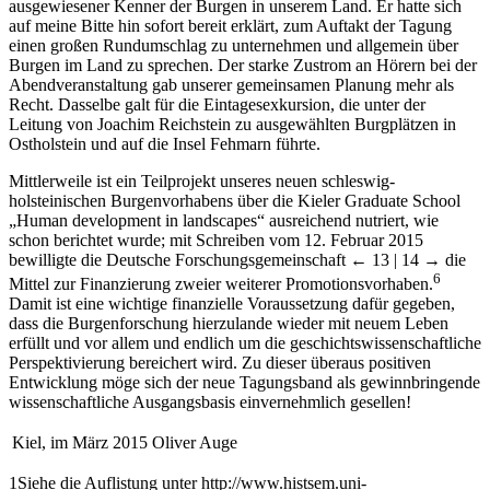
ausgewiesener Kenner der Burgen in unserem Land. Er hatte sich
auf meine Bitte hin sofort bereit erklärt, zum Auftakt der Tagung
einen großen Rundumschlag zu unternehmen und allgemein über
Burgen im Land zu sprechen. Der starke Zustrom an Hörern bei der
Abendveranstaltung gab unserer gemeinsamen Planung mehr als
Recht. Dasselbe galt für die Eintagesexkursion, die unter der
Leitung von Joachim Reichstein zu ausgewählten Burgplätzen in
Ostholstein und auf die Insel Fehmarn führte.
Mittlerweile ist ein Teilprojekt unseres neuen schleswig-
holsteinischen Burgenvorhabens über die Kieler Graduate School
„Human development in landscapes“ ausreichend nutriert, wie
schon berichtet wurde; mit Schreiben vom 12. Februar 2015
bewilligte die Deutsche Forschungsgemeinschaft
← 13 | 14 →
die
6
Mittel zur Finanzierung zweier weiterer Promotionsvorhaben.
Damit ist eine wichtige finanzielle Voraussetzung dafür gegeben,
dass die Burgenforschung hierzulande wieder mit neuem Leben
erfüllt und vor allem und endlich um die geschichtswissenschaftliche
Perspektivierung bereichert wird. Zu dieser überaus positiven
Entwicklung möge sich der neue Tagungsband als gewinnbringende
wissenschaftliche Ausgangsbasis einvernehmlich gesellen!
Kiel, im März 2015
Oliver Auge
1
Siehe die Auflistung unter
http://www.histsem.uni-