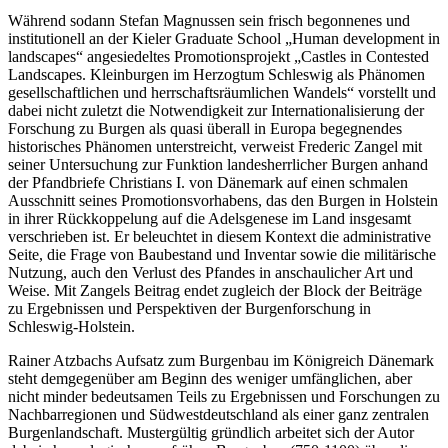
Während sodann Stefan Magnussen sein frisch begonnenes und
institutionell an der Kieler Graduate School „Human development in
landscapes“ angesiedeltes Promotionsprojekt „Castles in Contested
Landscapes. Kleinburgen im Herzogtum Schleswig als Phänomen
gesellschaftlichen und herrschaftsräumlichen Wandels“ vorstellt und
dabei nicht zuletzt die Notwendigkeit zur Internationalisierung der
Forschung zu Burgen als quasi überall in Europa begegnendes
historisches Phänomen unterstreicht, verweist Frederic Zangel mit
seiner Untersuchung zur Funktion landesherrlicher Burgen anhand
der Pfandbriefe Christians I. von Dänemark auf einen schmalen
Ausschnitt seines Promotionsvorhabens, das den Burgen in Holstein
in ihrer Rückkoppelung auf die Adelsgenese im Land insgesamt
verschrieben ist. Er beleuchtet in diesem Kontext die administrative
Seite, die Frage von Baubestand und Inventar sowie die militärische
Nutzung, auch den Verlust des Pfandes in anschaulicher Art und
Weise. Mit Zangels Beitrag endet zugleich der Block der Beiträge
zu Ergebnissen und Perspektiven der Burgenforschung in
Schleswig-Holstein.
Rainer Atzbachs Aufsatz zum Burgenbau im Königreich Dänemark
steht demgegenüber am Beginn des weniger umfänglichen, aber
nicht minder bedeutsamen Teils zu Ergebnissen und Forschungen zu
Nachbarregionen und Südwestdeutschland als einer ganz zentralen
Burgenlandschaft. Mustergültig gründlich arbeitet sich der Autor