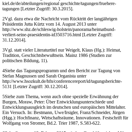
kiel.de/de/abteilungen/regional geschichte/tagungen/fruehere-
tagungen
[Letzter Zugriff: 30.3.2015].
2
Vgl. dazu etwa die Nachricht vom Rücktritt der langjährigen
Präsidentin Jutta Kürtz vom 14. August 2013 unter
http://www.shz.de/schleswig-holstein/panorama/heimatbund-
verliert-seine-praesidentin-id3503716.html
[Letzter Zugriff:
31.12.2014].
3
Vgl. statt vieler Literaturtitel nur Weigelt, Klaus (Hg.): Heimat,
Tradition, Geschichtsbewußtsein. Mainz 1986 (Studien zur
politischen Bildung, 11).
4
Siehe das Tagungsprogramm und den Bericht zur Tagung von
Stefan Magnussen und Sarah Organista unter
http://www.hsozkult.de/hfn/conferencereport/id/tagungsberichte-
5131
[Letzter Zugriff: 30.12.2014].
5
Siehe zum Thema, wenn auch ohne spezielle Erwähnung der
Burgen, Moraw, Peter: Über Entwicklungsunterschiede und
Entwicklungsausgleich im deutschen und europäischen Mittelalter.
Ein Versuch. In: Bestmann, Uwe/Irsigler, Franz/Schneider, Jürgen
(Hgg.): Hochfinanz, Wirtschaftsräume, Innovationen. Festschrift für
Wolfgang von Stromer, Bd.2. Trier 1987, S.583-622.