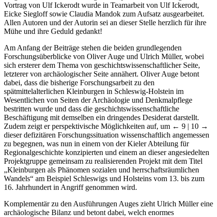
Vortrag von Ulf Ickerodt wurde in Teamarbeit von Ulf Ickerodt,
Eicke Siegloff sowie Claudia Mandok zum Aufsatz ausgearbeitet.
Allen Autoren und der Autorin sei an dieser Stelle herzlich für ihre
Mühe und ihre Geduld gedankt!
Am Anfang der Beiträge stehen die beiden grundlegenden
Forschungsüberblicke von Oliver Auge und Ulrich Müller, wobei
sich ersterer dem Thema von geschichtswissenschaftlicher Seite,
letzterer von archäologischer Seite annähert. Oliver Auge betont
dabei, dass die bisherige Forschungsarbeit zu den
spätmittelalterlichen Kleinburgen in Schleswig-Holstein im
Wesentlichen von Seiten der Archäologie und Denkmalpflege
bestritten wurde und dass die geschichtswissenschaftliche
Beschäftigung mit demselben ein dringendes Desiderat darstellt.
Zudem zeigt er perspektivische Möglichkeiten auf, um
← 9 | 10 →
dieser defizitären Forschungssituation wissenschaftlich angemessen
zu begegnen, was nun in einem von der Kieler Abteilung für
Regionalgeschichte konzipierten und einem an dieser angesiedelten
Projektgruppe gemeinsam zu realisierenden Projekt mit dem Titel
„Kleinburgen als Phänomen sozialen und herrschaftsräumlichen
Wandels“ am Beispiel Schleswigs und Holsteins vom 13. bis zum
16. Jahrhundert in Angriff genommen wird.
Komplementär zu den Ausführungen Auges zieht Ulrich Müller eine
archäologische Bilanz und betont dabei, welch enormes