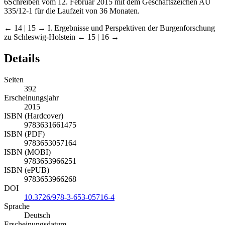
6
Schreiben vom 12. Februar 2015 mit dem Geschäftszeichen AU
335/12-1 für die Laufzeit von 36 Monaten.
← 14 | 15 →
I. Ergebnisse und Perspektiven der Burgenforschung
zu Schleswig-Holstein
← 15 | 16 →
Details
Seiten
392
Erscheinungsjahr
2015
ISBN (Hardcover)
9783631661475
ISBN (PDF)
9783653057164
ISBN (MOBI)
9783653966251
ISBN (ePUB)
9783653966268
DOI
10.3726/978-3-653-05716-4
Sprache
Deutsch
Erscheinungsdatum