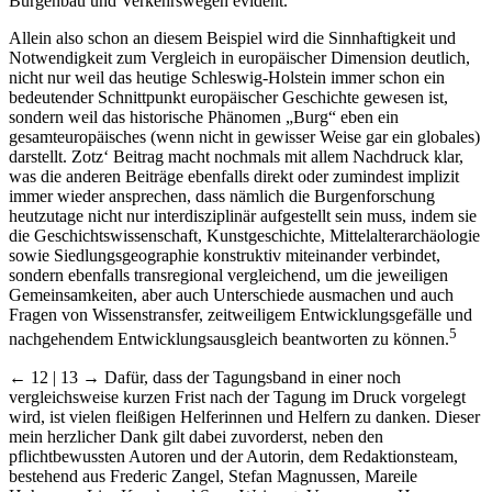
Burgenbau und Verkehrswegen evident.
Allein also schon an diesem Beispiel wird die Sinnhaftigkeit und
Notwendigkeit zum Vergleich in europäischer Dimension deutlich,
nicht nur weil das heutige Schleswig-Holstein immer schon ein
bedeutender Schnittpunkt europäischer Geschichte gewesen ist,
sondern weil das historische Phänomen „Burg“ eben ein
gesamteuropäisches (wenn nicht in gewisser Weise gar ein globales)
darstellt. Zotz‘ Beitrag macht nochmals mit allem Nachdruck klar,
was die anderen Beiträge ebenfalls direkt oder zumindest implizit
immer wieder ansprechen, dass nämlich die Burgenforschung
heutzutage nicht nur interdisziplinär aufgestellt sein muss, indem sie
die Geschichtswissenschaft, Kunstgeschichte, Mittelalterarchäologie
sowie Siedlungsgeographie konstruktiv miteinander verbindet,
sondern ebenfalls transregional vergleichend, um die jeweiligen
Gemeinsamkeiten, aber auch Unterschiede ausmachen und auch
Fragen von Wissenstransfer, zeitweiligem Entwicklungsgefälle und
5
nachgehendem Entwicklungsausgleich beantworten zu können.
← 12 | 13 →
Dafür, dass der Tagungsband in einer noch
vergleichsweise kurzen Frist nach der Tagung im Druck vorgelegt
wird, ist vielen fleißigen Helferinnen und Helfern zu danken. Dieser
mein herzlicher Dank gilt dabei zuvorderst, neben den
pflichtbewussten Autoren und der Autorin, dem Redaktionsteam,
bestehend aus Frederic Zangel, Stefan Magnussen, Mareile