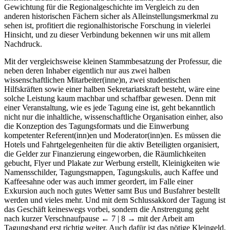
Gewichtung für die Regionalgeschichte im Vergleich zu den
anderen historischen Fächern sicher als Alleinstellungsmerkmal zu
sehen ist, profitiert die regionalhistorische Forschung in vielerlei
Hinsicht, und zu dieser Verbindung bekennen wir uns mit allem
Nachdruck.
Mit der vergleichsweise kleinen Stammbesatzung der Professur, die
neben deren Inhaber eigentlich nur aus zwei halben
wissenschaftlichen Mitarbeiter(inne)n, zwei studentischen
Hilfskräften sowie einer halben Sekretariatskraft besteht, wäre eine
solche Leistung kaum machbar und schaffbar gewesen. Denn mit
einer Veranstaltung, wie es jede Tagung eine ist, geht bekanntlich
nicht nur die inhaltliche, wissenschaftliche Organisation einher, also
die Konzeption des Tagungsformats und die Einwerbung
kompetenter Referent(inn)en und Moderator(inn)en. Es müssen die
Hotels und Fahrtgelegenheiten für die aktiv Beteiligten organisiert,
die Gelder zur Finanzierung eingeworben, die Räumlichkeiten
gebucht, Flyer und Plakate zur Werbung erstellt, Kleinigkeiten wie
Namensschilder, Tagungsmappen, Tagungskulis, auch Kaffee und
Kaffeesahne oder was auch immer geordert, im Falle einer
Exkursion auch noch gutes Wetter samt Bus und Busfahrer bestellt
werden und vieles mehr. Und mit dem Schlussakkord der Tagung ist
das Geschäft keineswegs vorbei, sondern die Anstrengung geht
nach kurzer Verschnaufpause
← 7 | 8 →
mit der Arbeit am
Tagungsband erst richtig weiter. Auch dafür ist das nötige Kleingeld,