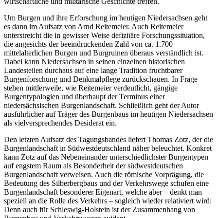
wirtschaftliche und militärische Geschichte treffen.
Um Burgen und ihre Erforschung im heutigen Niedersachsen geht
es dann im Aufsatz von Arnd Reitemeier. Auch Reitemeier
unterstreicht die in gewisser Weise defizitäre Forschungssituation,
die angesichts der beeindruckenden Zahl von ca. 1.700
mittelalterlichen Burgen und Burgruinen überaus verständlich ist.
Dabei kann Niedersachsen in seinen einzelnen historischen
Landesteilen durchaus auf eine lange Tradition fruchtbarer
Burgenforschung und Denkmalpflege zurückschauen. In Frage
stehen mittlerweile, wie Reitemeier verdeutlicht, gängige
Burgentypologien und überhaupt der Terminus einer
niedersächsischen Burgenlandschaft. Schließlich geht der Autor
ausführlicher auf Träger des Burgenbaus im heutigen Niedersachsen
als vielversprechendes Desiderat ein.
Den letzten Aufsatz des Tagungsbandes liefert Thomas Zotz, der die
Burgenlandschaft in Südwestdeutschland näher beleuchtet. Konkret
kann Zotz auf das Nebeneinander unterschiedlichster Burgentypen
auf engstem Raum als Besonderheit der südwestdeutschen
Burgenlandschaft verweisen. Auch die römische Vorprägung, die
Bedeutung des Silberbergbaus und der Verkehrswege schufen eine
Burgenlandschaft besonderer Eigenart, welche aber – denkt man
speziell an die Rolle des Verkehrs – sogleich wieder relativiert wird:
Denn auch für Schleswig-Holstein ist der Zusammenhang von