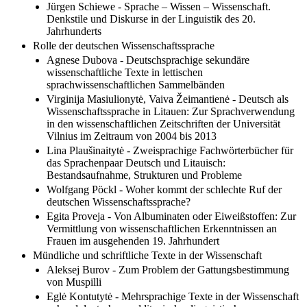
Jürgen Schiewe - Sprache – Wissen – Wissenschaft.
Denkstile und Diskurse in der Linguistik des 20.
Jahrhunderts
Rolle der deutschen Wissenschaftssprache
Agnese Dubova - Deutschsprachige sekundäre
wissenschaftliche Texte in lettischen
sprachwissenschaftlichen Sammelbänden
Virginija Masiulionytė, Vaiva Žeimantienė - Deutsch als
Wissenschaftssprache in Litauen: Zur Sprachverwendung
in den wissenschaftlichen Zeitschriften der Universität
Vilnius im Zeitraum von 2004 bis 2013
Lina Plaušinaitytė - Zweisprachige Fachwörterbücher für
das Sprachenpaar Deutsch und Litauisch:
Bestandsaufnahme, Strukturen und Probleme
Wolfgang Pöckl - Woher kommt der schlechte Ruf der
deutschen Wissenschaftssprache?
Egita Proveja - Von Albuminaten oder Eiweißstoffen: Zur
Vermittlung von wissenschaftlichen Erkenntnissen an
Frauen im ausgehenden 19. Jahrhundert
Mündliche und schriftliche Texte in der Wissenschaft
Aleksej Burov - Zum Problem der Gattungsbestimmung
von Muspilli
Eglė Kontutytė - Mehrsprachige Texte in der Wissenschaft