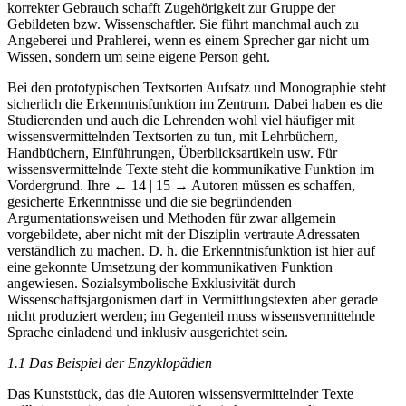
korrekter Gebrauch schafft Zugehörigkeit zur Gruppe der
Gebildeten bzw. Wissenschaftler. Sie führt manchmal auch zu
Angeberei und Prahlerei, wenn es einem Sprecher gar nicht um
Wissen, sondern um seine eigene Person geht.
Bei den prototypischen Textsorten Aufsatz und Monographie steht
sicherlich die Erkenntnisfunktion im Zentrum. Dabei haben es die
Studierenden und auch die Lehrenden wohl viel häufiger mit
wissensvermittelnden Textsorten zu tun, mit Lehrbüchern,
Handbüchern, Einführungen, Überblicksartikeln usw. Für
wissensvermittelnde Texte steht die kommunikative Funktion im
Vordergrund. Ihre
← 14 | 15 →
Autoren müssen es schaffen,
gesicherte Erkenntnisse und die sie begründenden
Argumentationsweisen und Methoden für zwar allgemein
vorgebildete, aber nicht mit der Disziplin vertraute Adressaten
verständlich zu machen. D. h. die Erkenntnisfunktion ist hier auf
eine gekonnte Umsetzung der kommunikativen Funktion
angewiesen. Sozialsymbolische Exklusivität durch
Wissenschaftsjargonismen darf in Vermittlungstexten aber gerade
nicht produziert werden; im Gegenteil muss wissensvermittelnde
Sprache einladend und inklusiv ausgerichtet sein.
1.1
Das Beispiel der Enzyklopädien
Das Kunststück, das die Autoren wissensvermittelnder Texte