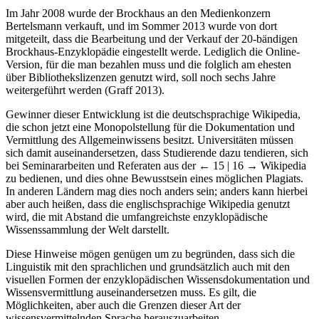
Im Jahr 2008 wurde der Brockhaus an den Medienkonzern
Bertelsmann verkauft, und im Sommer 2013 wurde von dort
mitgeteilt, dass die Bearbeitung und der Verkauf der 20-bändigen
Brockhaus-Enzyklopädie eingestellt werde. Lediglich die Online-
Version, für die man bezahlen muss und die folglich am ehesten
über Bibliothekslizenzen genutzt wird, soll noch sechs Jahre
weitergeführt werden (Graff 2013).
Gewinner dieser Entwicklung ist die deutschsprachige Wikipedia,
die schon jetzt eine Monopolstellung für die Dokumentation und
Vermittlung des Allgemeinwissens besitzt. Universitäten müssen
sich damit auseinandersetzen, dass Studierende dazu tendieren, sich
bei Seminararbeiten und Referaten aus der
← 15 | 16 →
Wikipedia
zu bedienen, und dies ohne Bewusstsein eines möglichen Plagiats.
In anderen Ländern mag dies noch anders sein; anders kann hierbei
aber auch heißen, dass die englischsprachige Wikipedia genutzt
wird, die mit Abstand die umfangreichste enzyklopädische
Wissenssammlung der Welt darstellt.
Diese Hinweise mögen genügen um zu begründen, dass sich die
Linguistik mit den sprachlichen und grundsätzlich auch mit den
visuellen Formen der enzyklopädischen Wissensdokumentation und
Wissensvermittlung auseinandersetzen muss. Es gilt, die
Möglichkeiten, aber auch die Grenzen dieser Art der
wissensvermittelnden Sprache herauszuarbeiten.