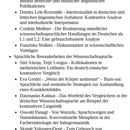
anhand deutscher und litauischer linguistischer
Publikationen
Dzintra Lele-Rozentāle - Intertextualität in deutschen und
lettischen linguistischen Aufsätzen: Kontrastive Analyse
und interkulturelle Interpretation
Cordula Meißner - Die Realisierung mündlicher
wissenschaftssprachlicher Handlungen im Deutschen als
L1 und L2: Eine gebrauchsbasierte Analyse
Franziska Wallner - Diskursmarker in wissenschaftlichen
Vorträgen
Sprachliche Besonderheiten der Wissenschaftssprache
Siiri Aluoja, Terje Loogus - Kollokationen in
medizinischen Leitlinien: Ein deutsch-estnischer
kontrastiver Vergleich
Eva Gredel - „Wenn der Körper ausbrennt“ – Burn-out:
Sprachliche und semiotische Strategien zur Aushandlung
eines Krankheitsbildes
Daumantas Katinas - Das Wortfeld des Vergleichens in der
deutschen Wissenschaftssprache am Beispiel der
kontrastiven Linguistik
Oswald Panagl - Von Wurzeln, Sprachzweigen und
Stammbäumen. Konventionelle Metaphern in der
Fachterminologie der Indogermanistik
Skaistė Volungevičienė - Zum Gebrauch von