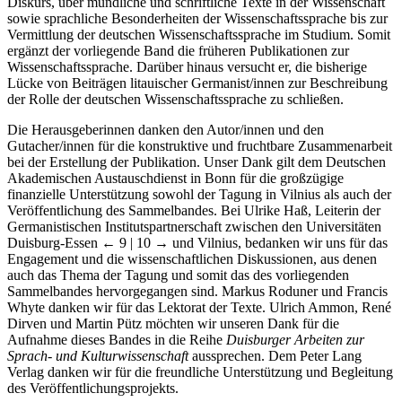
Diskurs, über mündliche und schriftliche Texte in der Wissenschaft
sowie sprachliche Besonderheiten der Wissenschaftssprache bis zur
Vermittlung der deutschen Wissenschaftssprache im Studium. Somit
ergänzt der vorliegende Band die früheren Publikationen zur
Wissenschaftssprache. Darüber hinaus versucht er, die bisherige
Lücke von Beiträgen litauischer Germanist/innen zur Beschreibung
der Rolle der deutschen Wissenschaftssprache zu schließen.
Die Herausgeberinnen danken den Autor/innen und den
Gutacher/innen für die konstruktive und fruchtbare Zusammenarbeit
bei der Erstellung der Publikation. Unser Dank gilt dem Deutschen
Akademischen Austauschdienst in Bonn für die großzügige
finanzielle Unterstützung sowohl der Tagung in Vilnius als auch der
Veröffentlichung des Sammelbandes. Bei Ulrike Haß, Leiterin der
Germanistischen Institutspartnerschaft zwischen den Universitäten
Duisburg-Essen
← 9 | 10 →
und Vilnius, bedanken wir uns für das
Engagement und die wissenschaftlichen Diskussionen, aus denen
auch das Thema der Tagung und somit das des vorliegenden
Sammelbandes hervorgegangen sind. Markus Roduner und Francis
Whyte danken wir für das Lektorat der Texte. Ulrich Ammon, René
Dirven und Martin Pütz möchten wir unseren Dank für die
Aufnahme dieses Bandes in die Reihe
Duisburger Arbeiten zur
Sprach- und Kulturwissenschaft
aussprechen. Dem Peter Lang
Verlag danken wir für die freundliche Unterstützung und Begleitung
des Veröffentlichungsprojekts.