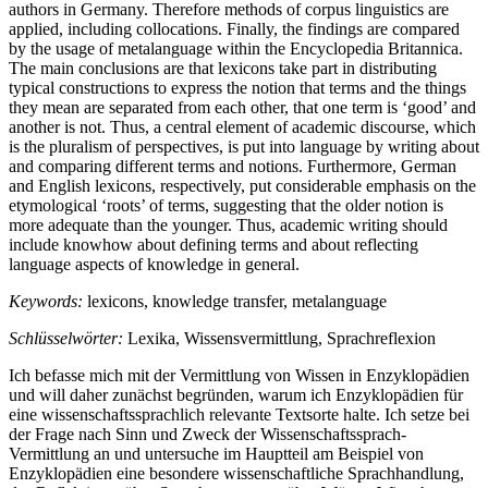
authors in Germany. Therefore methods of corpus linguistics are
applied, including collocations. Finally, the findings are compared
by the usage of metalanguage within the Encyclopedia Britannica.
The main conclusions are that lexicons take part in distributing
typical constructions to express the notion that terms and the things
they mean are separated from each other, that one term is ‘good’ and
another is not. Thus, a central element of academic discourse, which
is the pluralism of perspectives, is put into language by writing about
and comparing different terms and notions. Furthermore, German
and English lexicons, respectively, put considerable emphasis on the
etymological ‘roots’ of terms, suggesting that the older notion is
more adequate than the younger. Thus, academic writing should
include knowhow about defining terms and about reflecting
language aspects of knowledge in general.
Keywords:
lexicons, knowledge transfer, metalanguage
Schlüsselwörter:
Lexika, Wissensvermittlung, Sprachreflexion
Ich befasse mich mit der Vermittlung von Wissen in Enzyklopädien
und will daher zunächst begründen, warum ich Enzyklopädien für
eine wissenschaftssprachlich relevante Textsorte halte. Ich setze bei
der Frage nach Sinn und Zweck der Wissenschaftssprach-
Vermittlung an und untersuche im Hauptteil am Beispiel von
Enzyklopädien eine besondere wissenschaftliche Sprachhandlung,