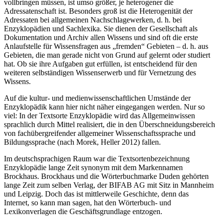
vollbringen müssen, ist umso größer, je heterogener die
Adressatenschaft ist. Besonders groß ist die Heterogenität der
Adressaten bei allgemeinen Nachschlagewerken, d. h. bei
Enzyklopädien und Sachlexika. Sie dienen der Gesellschaft als
Dokumentation und Archiv allen Wissens und sind oft die erste
Anlaufstelle für Wissensfragen aus „fremden“ Gebieten – d. h. aus
Gebieten, die man gerade nicht von Grund auf gelernt oder studiert
hat. Ob sie ihre Aufgaben gut erfüllen, ist entscheidend für den
weiteren selbständigen Wissenserwerb und für Vernetzung des
Wissens.
Auf die kultur- und medienwissenschaftlichen Umstände der
Enzyklopädik kann hier nicht näher eingegangen werden. Nur so
viel: In der Textsorte Enzyklopädie wird das Allgemeinwissen
sprachlich durch Mittel realisiert, die in den Überschneidungsbereich
von fachübergreifender allgemeiner Wissenschaftssprache und
Bildungssprache (nach Morek, Heller 2012) fallen.
Im deutschsprachigen Raum war die Textsortenbezeichnung
Enzyklopädie lange Zeit synonym mit dem Markennamen
Brockhaus. Brockhaus und die Wörterbuchmarke Duden gehörten
lange Zeit zum selben Verlag, der BIFAB AG mit Sitz in Mannheim
und Leipzig. Doch das ist mittlerweile Geschichte, denn das
Internet, so kann man sagen, hat den Wörterbuch- und
Lexikonverlagen die Geschäftsgrundlage entzogen.