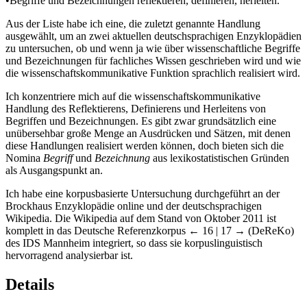
•
Begriffe und Bezeichnungen reflektieren, definieren, herleiten.
Aus der Liste habe ich eine, die zuletzt genannte Handlung
ausgewählt, um an zwei aktuellen deutschsprachigen Enzyklopädien
zu untersuchen, ob und wenn ja wie über wissenschaftliche Begriffe
und Bezeichnungen für fachliches Wissen geschrieben wird und wie
die wissenschaftskommunikative Funktion sprachlich realisiert wird.
Ich konzentriere mich auf die wissenschaftskommunikative
Handlung des Reflektierens, Definierens und Herleitens von
Begriffen und Bezeichnungen. Es gibt zwar grundsätzlich eine
unübersehbar große Menge an Ausdrücken und Sätzen, mit denen
diese Handlungen realisiert werden können, doch bieten sich die
Nomina
Begriff
und
Bezeichnung
aus lexikostatistischen Gründen
als Ausgangspunkt an.
Ich habe eine korpusbasierte Untersuchung durchgeführt an der
Brockhaus Enzyklopädie online und der deutschsprachigen
Wikipedia. Die Wikipedia auf dem Stand von Oktober 2011 ist
komplett in das Deutsche Referenzkorpus
← 16 | 17 →
(DeReKo)
des IDS Mannheim integriert, so dass sie korpuslinguistisch
hervorragend analysierbar ist.
Details