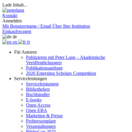
Lade Inhalt...
Kontakt
Anmelden
Mit Benutzername / Email
Über Ihre Institution
Einkaufswagen
de
en
fr
Für Autoren
Publizieren mit Peter Lang – Akademische
Veröffentlichungen
Publikationsanfrage
2026 Emerging Scholars Competition
Serviceleistungen
Serviceleistungen
Bibliotheken
Buchhändler
E-books
Open Access
Open EBA
Marketing & Presse
Probeexemplare
Veranstaltungen
BiblioCon 2025