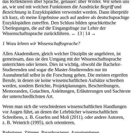
das Reflektieren über Sprache, genauer: über Wörter. Wir sehen uns
an, wie und mit welchen Funktionen die Ausdrücke
Begriff
und
Bezeichnung
in Enzyklopädien verwendet werden. Dann überprüfe
ich kurz, ob meine Ergebnisse auch auf andere als deutschsprachige
Enzyklopädien zutreffen. Den Schluss bilden sprachkritische
Überlegungen, die auf die Eingangsfrage zur Lehre der
Wissenschaftssprache zurückführen.
← 13 | 14 →
1
Wozu lehren wir Wissenschaftssprache?
Allen Akademikern, gleich welcher Disziplin sie angehören, ist
gemeinsam, dass sie den Umgang mit der Wissenschaftssprache
unterrichten oder lernen. Dies ist wichtig, obwohl die Bachelor-
Studierenden und sogar die Master-Studierenden nur im
Ausnahmefall selbst in die Forschung gehen. Die meisten ergreifen
Berufe, in denen sie keine wissenschaftlichen Aufsätze schreiben
werden, sondern Berichte, Projektplanungen, Beschreibungen,
Memoranden, Gutachten, Anleitungen, Erläuterungen und Sachtexte
der unterschiedlichsten Art.
Wenn man sich die verschiedenen wissenschaftlichen Handlungen
vor Augen führt, an denen die Lehrbücher wissenschaftlichen
Schreibens, z. B. Graefen und Moll (2011), oder andere Autoren,
z. B. Weinrich (1995), sich orientieren,
Referieren, Zitieren, Paraphrasieren, Argumentieren,