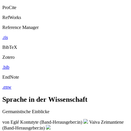
ProCite
RefWorks
Reference Manager
.ris
BibTeX
Zotero
.bib
EndNote
.enw
Sprache in der Wissenschaft
Germanistische Einblicke
von
Eglé Kontutyte (Band-Herausgeber:in)
Vaiva Zeimantiene
(Band-Herausgeber:in)