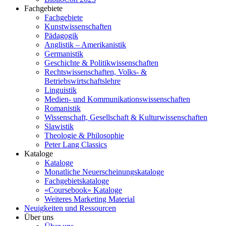
Fachgebiete
Fachgebiete
Kunstwissenschaften
Pädagogik
Anglistik – Amerikanistik
Germanistik
Geschichte & Politikwissenschaften
Rechtswissenschaften, Volks- &
Betriebswirtschaftslehre
Linguistik
Medien- und Kommunikationswissenschaften
Romanistik
Wissenschaft, Gesellschaft & Kulturwissenschaften
Slawistik
Theologie & Philosophie
Peter Lang Classics
Kataloge
Kataloge
Monatliche Neuerscheinungskataloge
Fachgebietskataloge
«Coursebook» Kataloge
Weiteres Marketing Material
Neuigkeiten und Ressourcen
Über uns