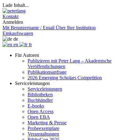
Lade Inhalt...
Kontakt
Anmelden
Mit Benutzername / Email
Über Ihre Institution
Einkaufswagen
de
en
fr
Für Autoren
Publizieren mit Peter Lang – Akademische
Veröffentlichungen
Publikationsanfrage
2026 Emerging Scholars Competition
Serviceleistungen
Serviceleistungen
Bibliotheken
Buchhändler
E-books
Open Access
Open EBA
Marketing & Presse
Probeexemplare
Veranstaltungen
BiblioCon 2025