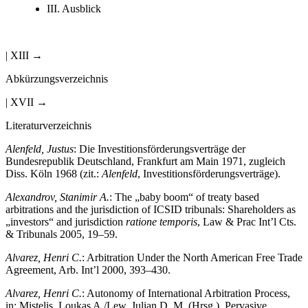
III. Ausblick
| XIII →
Abkürzungsverzeichnis
| XVII →
Literaturverzeichnis
Alenfeld, Justus
: Die Investitionsförderungsverträge der
Bundesrepublik Deutschland, Frankfurt am Main 1971, zugleich
Diss. Köln 1968 (zit.:
Alenfeld
, Investitionsförderungsverträge).
Alexandrov, Stanimir A.
: The „baby boom“ of treaty based
arbitrations and the jurisdiction of ICSID tribunals: Shareholders as
„investors“ and jurisdiction
ratione temporis
, Law & Prac Int’l Cts.
& Tribunals 2005, 19–59.
Alvarez, Henri C.
: Arbitration Under the North American Free Trade
Agreement, Arb. Int’l 2000, 393–430.
Alvarez, Henri C.
: Autonomy of International Arbitration Process,
in: Mistelis, Loukas A./Lew, Julian D. M. (Hrsg.), Pervasive