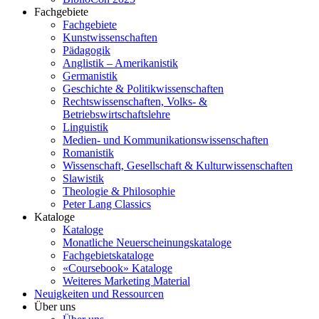
Fachgebiete
Fachgebiete
Kunstwissenschaften
Pädagogik
Anglistik – Amerikanistik
Germanistik
Geschichte & Politikwissenschaften
Rechtswissenschaften, Volks- &
Betriebswirtschaftslehre
Linguistik
Medien- und Kommunikationswissenschaften
Romanistik
Wissenschaft, Gesellschaft & Kulturwissenschaften
Slawistik
Theologie & Philosophie
Peter Lang Classics
Kataloge
Kataloge
Monatliche Neuerscheinungskataloge
Fachgebietskataloge
«Coursebook» Kataloge
Weiteres Marketing Material
Neuigkeiten und Ressourcen
Über uns