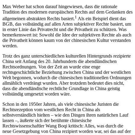
Max Weber hat schon darauf hingewiesen, dass die rationale
Tradition des modernen europäischen Rechts auf dem Gedanken des
1
allgemeinen abstrakten Rechts basiert.
Als ein Beispiel dient das
BGB, das vollständig auf allen Arten subjektiver Rechte basiert, um
in erster Linie das Privatrecht und die Privatheit zu schützen. Was
bemerkenswert ist: Sowohl die Idee der subjektiven Rechte als auch
die Privatheit können kaum von der chinesischen Kultur verstanden
werden.
Trotz des ganz unterschiedlichen kulturellen Hintergrunds rezipierte
China seit Anfang des 20. Jahrhunderts die abendländischen
Rechtsordnungen. Von der Zeit an wurde eine enge
rechtsgeschichtliche Beziehung zwischen China und der westlichen
Welt begonnen, wodurch die chinesischen traditionellen Ordnungen
allmählich verdrängt wurden. Aber trotzdem bedeutet dies nicht,
dass die abendländische rechtliche Grundlage in China geistig
vollständig umgesetzt worden wäre.
Schon in den 1950er Jahren, als viele chinesische Juristen die
Rechtsrezeption vom westlichen Recht in China als
selbstverständlich hielten – wie den Dingen ihren natürlichen Lauf
lassen –, äußerte sich der berühmte chinesische
Rechtswissenschaftler Wang Boqi kritisch: Alles, was durch die
neue Gesetzgebung von China rezipiert worden war, sei das auf der