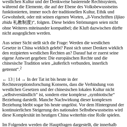
westlichen Kultur und der Denkweise basierende Rechtssystem,
während die Elemente, die auf der Ebene des Volksbewusstseins
funktionierten, immer noch der traditionellen Kultur, Ethik und
Gewohnheit, oder mit seinen eigenen Worten, „
li
-Vorschriften (
lijiao
zhidu
礼教制度)“, folgten. Diese beiden Strömungen seien nicht
ohne Weiteres miteinander kompatibel; die Kluft dazwischen dürfte
nicht ausgeglichen werden.
Aus seiner Sicht stellt sich die Frage: Werden die westlichen
Gesetze in China wirklich gelebt? Passt sich unser Denken wirklich
den rezipierten westlichen Rechten an? Darauf hat er zuerst seine
eigene Antwort gegeben: Die europäischen Rechte und die
chinesische Tradition seien „äußerlich verbunden, innerlich
2
getrennt“.
← 13 | 14 →
In der Tat ist bis heute in der
Rechtsrezeptionsforschung Konsens, dass die Verbindung von
westlichen Gesetzen und der chinesischen lokalen Kultur nicht
„selbstverständlich“ ist, sondern eine komplexe „symbiotische“
Beziehung darstellt. Manche Nachwirkung dieser komplexen
Beziehung bleibt sogar bis heute ungelöst. Vor dem Hintergrund der
kontinuierlichen Steigerung des nationalen Selbstbewusstseins wird
diese Komplexität im heutigen China weiterhin eine Rolle spielen.
Im Folgenden werden die Hauptfragen dargestellt, die innerhalb