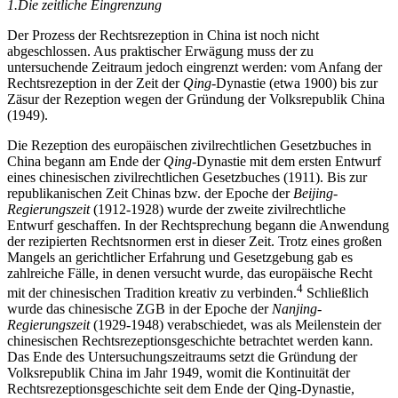
1.
Die zeitliche Eingrenzung
Der Prozess der Rechtsrezeption in China ist noch nicht
abgeschlossen. Aus praktischer Erwägung muss der zu
untersuchende Zeitraum jedoch eingrenzt werden: vom Anfang der
Rechtsrezeption in der Zeit der
Qing
-Dynastie (etwa 1900) bis zur
Zäsur der Rezeption wegen der Gründung der Volksrepublik China
(1949).
Die Rezeption des europäischen zivilrechtlichen Gesetzbuches in
China begann am Ende der
Qing
-Dynastie mit dem ersten Entwurf
eines chinesischen zivilrechtlichen Gesetzbuches (1911). Bis zur
republikanischen Zeit Chinas bzw. der Epoche der
Beijing-
Regierungszeit
(1912-1928) wurde der zweite zivilrechtliche
Entwurf geschaffen. In der Rechtsprechung begann die Anwendung
der rezipierten Rechtsnormen erst in dieser Zeit. Trotz eines großen
Mangels an gerichtlicher Erfahrung und Gesetzgebung gab es
zahlreiche Fälle, in denen versucht wurde, das europäische Recht
4
mit der chinesischen Tradition kreativ zu verbinden.
Schließlich
wurde das chinesische ZGB in der Epoche der
Nanjing-
Regierungszeit
(1929-1948) verabschiedet, was als Meilenstein der
chinesischen Rechtsrezeptionsgeschichte betrachtet werden kann.
Das Ende des Untersuchungszeitraums setzt die Gründung der
Volksrepublik China im Jahr 1949, womit die Kontinuität der
Rechtsrezeptionsgeschichte seit dem Ende der Qing-Dynastie,