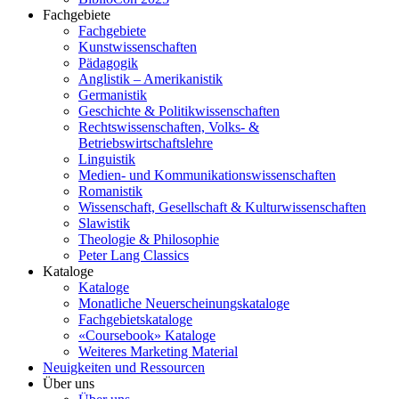
Fachgebiete
Fachgebiete
Kunstwissenschaften
Pädagogik
Anglistik – Amerikanistik
Germanistik
Geschichte & Politikwissenschaften
Rechtswissenschaften, Volks- &
Betriebswirtschaftslehre
Linguistik
Medien- und Kommunikationswissenschaften
Romanistik
Wissenschaft, Gesellschaft & Kulturwissenschaften
Slawistik
Theologie & Philosophie
Peter Lang Classics
Kataloge
Kataloge
Monatliche Neuerscheinungskataloge
Fachgebietskataloge
«Coursebook» Kataloge
Weiteres Marketing Material
Neuigkeiten und Ressourcen
Über uns