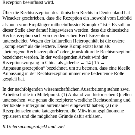
Rezeption beeinflusst wird.
Über die Rechtsrezeption des römischen Rechts in Deutschland hat
Wieacker geschrieben, dass die Rezeption ein „sowohl vom Leitbild
3
als auch vom Empfänger mitbeeinflusster Komplex“ ist.
Es soll an
dieser Stelle aber darauf hingewiesen werden, dass die chinesische
Rechtsrezeption sich von der deutschen Rechtsrezeption
unterscheidet. Wegen der kulturellen Heterogenität ist die erstere
„komplexer“ als die letztere. Diese Komplexität kann als
„heterogene Rechtsrezeption“ oder „transkulturelle Rechtsrezeption“
bezeichnet werden. In der vorliegenden Arbeit wird der
Rezeptionsvorgang in China als „ideelle
← 14 | 15 →
Anpassungsrezeption“ bezeichnet, um zu betonen, dass eine ideelle
Anpassung in der Rechtsrezeption immer eine bedeutende Rolle
gespielt hat.
In der nachfolgenden wissenschaftlichen Ausarbeitung stehen zwei
Arbeitsschritte im Mittelpunkt: (1) Anhand von historischen Quellen
untersuchen, wie genau die rezipierte westliche Rechtsordnung und
der lokale Hintergrund aufeinander eingewirkt haben; (2) die
Rezeptionselemente kategorisieren, die Mitwirkungsphänomene
typisieren und die möglichen Gründe dafür erklären.
II.
Untersuchungsobjekt und -ziel