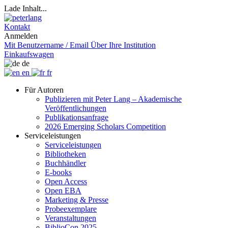
Lade Inhalt...
Kontakt
Anmelden
Mit Benutzername / Email
Über Ihre Institution
Einkaufswagen
de
en
fr
Für Autoren
Publizieren mit Peter Lang – Akademische
Veröffentlichungen
Publikationsanfrage
2026 Emerging Scholars Competition
Serviceleistungen
Serviceleistungen
Bibliotheken
Buchhändler
E-books
Open Access
Open EBA
Marketing & Presse
Probeexemplare
Veranstaltungen
BiblioCon 2025