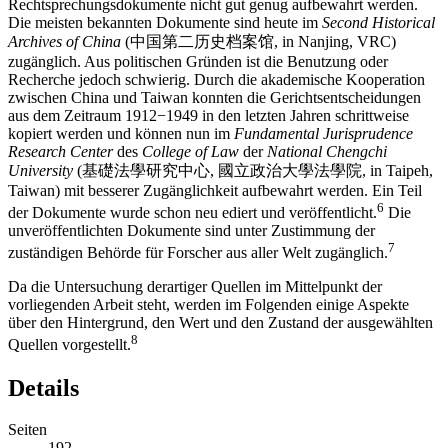
Rechtsprechungsdokumente nicht gut genug aufbewahrt werden.
Die meisten bekannten Dokumente sind heute im
Second Historical
Archives of China
(中国第二历史档案馆, in Nanjing, VRC)
zugänglich. Aus politischen Gründen ist die Benutzung oder
Recherche jedoch schwierig. Durch die akademische Kooperation
zwischen China und Taiwan konnten die Gerichtsentscheidungen
aus dem Zeitraum 1912−1949 in den letzten Jahren schrittweise
kopiert werden und können nun im
Fundamental Jurisprudence
Research Center
des
College of Law
der
National Chengchi
University
(基礎法學研究中心, 國立政治大學法學院, in Taipeh,
Taiwan) mit besserer Zugänglichkeit aufbewahrt werden. Ein Teil
6
der Dokumente wurde schon neu ediert und veröffentlicht.
Die
unveröffentlichten Dokumente sind unter Zustimmung der
7
zuständigen Behörde für Forscher aus aller Welt zugänglich.
Da die Untersuchung derartiger Quellen im Mittelpunkt der
vorliegenden Arbeit steht, werden im Folgenden einige Aspekte
über den Hintergrund, den Wert und den Zustand der ausgewählten
8
Quellen vorgestellt.
Details
Seiten
192