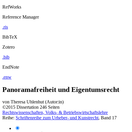
RefWorks
Reference Manager
.ris
BibTeX
Zotero
.bib
EndNote
.enw
Panoramafreiheit und Eigentumsrecht
von
Theresa Uhlenhut (Autor:in)
©2015
Dissertation
246 Seiten
Rechtswissenschaften, Volks- & Betriebswirtschaftslehre
Reihe:
Schriftenreihe zum Urheber- und Kunstrecht
, Band 17