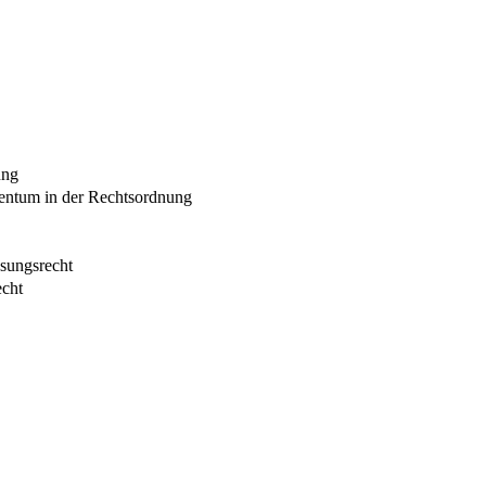
ung
entum in der Rechtsordnung
ssungsrecht
echt