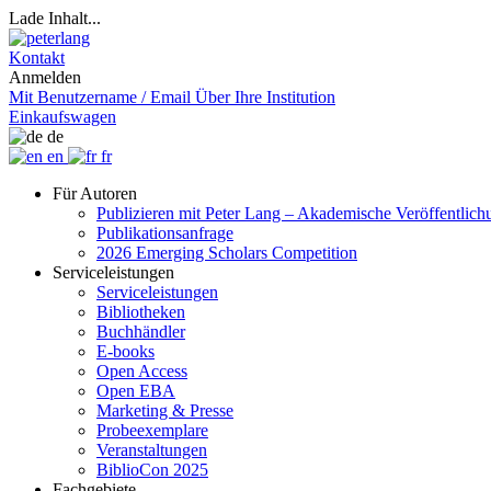
Lade Inhalt...
Kontakt
Anmelden
Mit Benutzername / Email
Über Ihre Institution
Einkaufswagen
de
en
fr
Für Autoren
Publizieren mit Peter Lang – Akademische Veröffentlic
Publikationsanfrage
2026 Emerging Scholars Competition
Serviceleistungen
Serviceleistungen
Bibliotheken
Buchhändler
E-books
Open Access
Open EBA
Marketing & Presse
Probeexemplare
Veranstaltungen
BiblioCon 2025
Fachgebiete