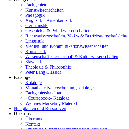
Fachgebiete
Kunstwissenschaften
Pädagogik
Anglistik – Amerikanistik
Germanistik
Geschichte & Politikwissenschaften
Rechtswissenschaften, Volks- & Betriebswirtschaftslehre
Linguistik
Medien- und Kommunikationswissenschaften
Romanistik
Wissenschaft, Gesellschaft & Kulturwissenschaften
Slawistik
Theologie & Philosophie
Peter Lang Classics
Kataloge
Kataloge
Monatliche Neuerscheinungskataloge
Fachgebietskataloge
«Coursebook» Kataloge
Weiteres Marketing Material
Neuigkeiten und Ressourcen
Über uns
Über uns
Kontakt