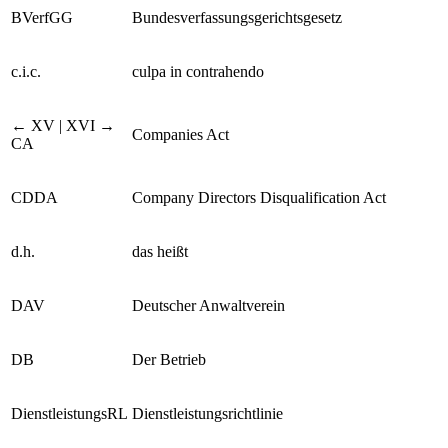
BVerfGG
Bundesverfassungsgerichtsgesetz
c.i.c.
culpa in contrahendo
← XV | XVI →
Companies Act
CA
CDDA
Company Directors Disqualification Act
d.h.
das heißt
DAV
Deutscher Anwaltverein
DB
Der Betrieb