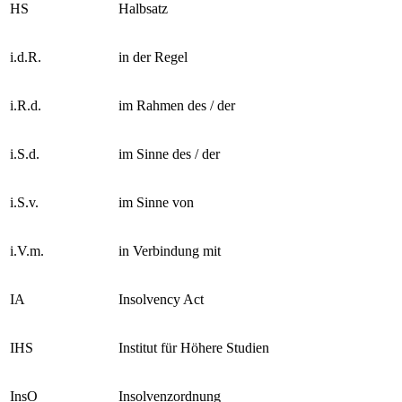
HS
Halbsatz
i.d.R.
in der Regel
i.R.d.
im Rahmen des / der
i.S.d.
im Sinne des / der
i.S.v.
im Sinne von
i.V.m.
in Verbindung mit
IA
Insolvency Act
IHS
Institut für Höhere Studien