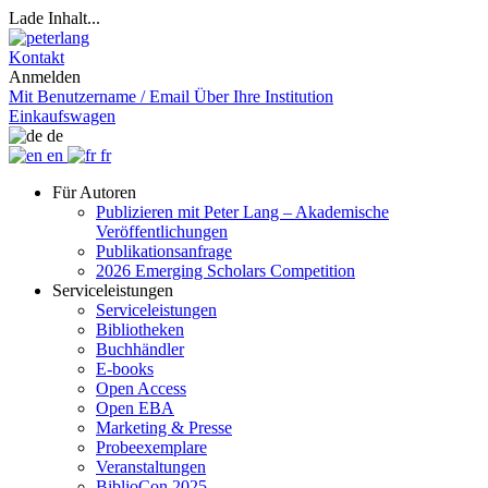
Lade Inhalt...
Kontakt
Anmelden
Mit Benutzername / Email
Über Ihre Institution
Einkaufswagen
de
en
fr
Für Autoren
Publizieren mit Peter Lang – Akademische
Veröffentlichungen
Publikationsanfrage
2026 Emerging Scholars Competition
Serviceleistungen
Serviceleistungen
Bibliotheken
Buchhändler
E-books
Open Access
Open EBA
Marketing & Presse
Probeexemplare
Veranstaltungen
BiblioCon 2025