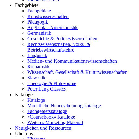
Fachgebiete
Fachgebiete
Kunstwissenschaften
Pädagogik
Anglistik – Amerikanistik
Germanistik
Geschichte & Politikwissenschaften
Rechtswissenschaften, Volks- &
Betriebswirtschaftslehre
Linguistik
Medien- und Kommunikationswissenschaften
Romanistik
Wissenschaft, Gesellschaft & Kulturwissenschaften
Slawistik
Theologie & Philosophie
Peter Lang Classics
Kataloge
Kataloge
Monatliche Neuerscheinungskataloge
Fachgebietskataloge
«Coursebook» Kataloge
Weiteres Marketing Material
Neuigkeiten und Ressourcen
Über uns