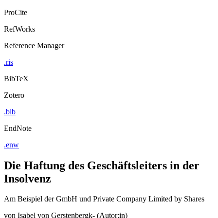
ProCite
RefWorks
Reference Manager
.ris
BibTeX
Zotero
.bib
EndNote
.enw
Die Haftung des Geschäftsleiters in der
Insolvenz
Am Beispiel der GmbH und Private Company Limited by Shares
von
Isabel von Gerstenbergk- (Autor:in)