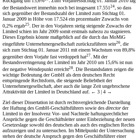
Rückgang um 15,6%
. Zum Vorjahresstichtag 01. Januar 2010 lag
24
der Bestandswert immerhin noch bei insgesamt 17.551
, so dass
sich gegenüber der Bestandszahl der Limited zum Stichtag 01.
Januar 2009 in Höhe von 17.524 ein prozentualer Zuwachs von
25
0,2% ergab
. Der in den Vorjahren stetig steigende Zuwachs der
Limited schien im Jahr 2009 somit erstmals nahezu zu stagnieren.
Dieses Ergebnis könnte maßgeblich auf die durch das MoMiG
26
eingeführte Unternehmergesellschaft zurückzuführen sein
, die
sich zum Stichtag 01. Januar 2011 mit einem Wachstum von 89,8%
27
gegenüber dem Vorjahr fast verdoppelt hat
. Mit der
Bestandsverringerung der Limited im Jahr 2010 um 15,6% ist nun
28
der negative Wendepunkt erreicht
. Die Bestandsdaten zeigen die
wichtige Bedeutung der GmbH als dem deutschen Recht
entspringende Rechtsform, die steigende Beliebtheit der
Unternehmergesellschaft, aber auch die lange Zeit ungebrochene
Attraktivität der Limited in Deutschland auf.
← 3 | 4 →
Ziel dieser Dissertation ist durch rechtsvergleichende Darstellung
der Haftung des GmbH-Geschäftsführers sowie des
director
der
Limited in der Insolvenz Vor- und Nachteile haftungsrechtlicher
Ansprüche gegen die Geschäftsleiter unter Einbeziehung der neuen
Gesetzeslage sowohl des deutschen als auch des englischen Rechts
aufzuzeigen und zu untersuchen. Im Mittelpunkt der Untersuchung
stehen der deutsche Anspruch gegen den Geschäftsführer einer