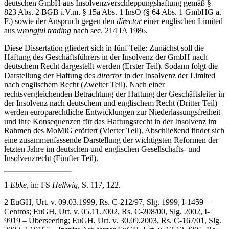
deutschen GmbH aus Insolvenzverschleppungshaftung gemäß §
823 Abs. 2 BGB i.V.m. § 15a Abs. 1 InsO (§ 64 Abs. 1 GmbHG a.
F.) sowie der Anspruch gegen den
director
einer englischen Limited
aus
wrongful trading
nach sec. 214 IA 1986.
Diese Dissertation gliedert sich in fünf Teile: Zunächst soll die
Haftung des Geschäftsführers in der Insolvenz der GmbH nach
deutschem Recht dargestellt werden (Erster Teil). Sodann folgt die
Darstellung der Haftung des
director
in der Insolvenz der Limited
nach englischem Recht (Zweiter Teil). Nach einer
rechtsvergleichenden Betrachtung der Haftung der Geschäftsleiter in
der Insolvenz nach deutschem und englischem Recht (Dritter Teil)
werden europarechtliche Entwicklungen zur Niederlassungsfreiheit
und ihre Konsequenzen für das Haftungsrecht in der Insolvenz im
Rahmen des MoMiG erörtert (Vierter Teil). Abschließend findet sich
eine zusammenfassende Darstellung der wichtigsten Reformen der
letzten Jahre im deutschen und englischen Gesellschafts- und
Insolvenzrecht (Fünfter Teil).
1
Ebke
, in: FS
Hellwig
, S. 117, 122.
2
EuGH, Urt. v. 09.03.1999, Rs. C-212/97, Slg. 1999, I-1459 –
Centros; EuGH, Urt. v. 05.11.2002, Rs. C-208/00, Slg. 2002, I-
9919 – Überseering; EuGH, Urt. v. 30.09.2003, Rs. C-167/01, Slg.