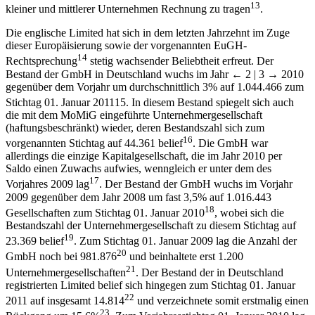
13
kleiner und mittlerer Unternehmen Rechnung zu tragen
.
Die englische Limited hat sich in dem letzten Jahrzehnt im Zuge
dieser Europäisierung sowie der vorgenannten EuGH-
14
Rechtsprechung
stetig wachsender Beliebtheit erfreut. Der
Bestand der GmbH in Deutschland wuchs im Jahr
← 2 | 3 →
2010
gegenüber dem Vorjahr um durchschnittlich 3% auf 1.044.466 zum
Stichtag 01. Januar 2011
15
. In diesem Bestand spiegelt sich auch
die mit dem MoMiG eingeführte Unternehmergesellschaft
(haftungsbeschränkt) wieder, deren Bestandszahl sich zum
16
vorgenannten Stichtag auf 44.361 belief
. Die GmbH war
allerdings die einzige Kapitalgesellschaft, die im Jahr 2010 per
Saldo einen Zuwachs aufwies, wenngleich er unter dem des
17
Vorjahres 2009 lag
. Der Bestand der GmbH wuchs im Vorjahr
2009 gegenüber dem Jahr 2008 um fast 3,5% auf 1.016.443
18
Gesellschaften zum Stichtag 01. Januar 2010
, wobei sich die
Bestandszahl der Unternehmergesellschaft zu diesem Stichtag auf
19
23.369 belief
. Zum Stichtag 01. Januar 2009 lag die Anzahl der
20
GmbH noch bei 981.876
und beinhaltete erst 1.200
21
Unternehmergesellschaften
. Der Bestand der in Deutschland
registrierten Limited belief sich hingegen zum Stichtag 01. Januar
22
2011 auf insgesamt 14.814
und verzeichnete somit erstmalig einen
23