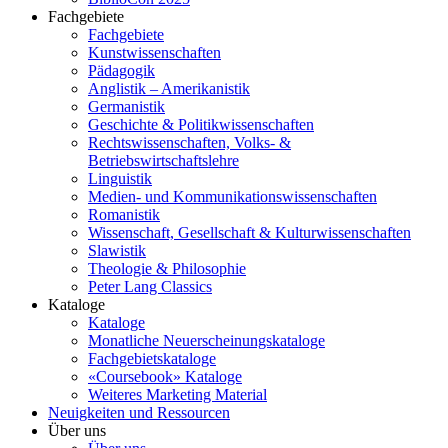
Fachgebiete
Fachgebiete
Kunstwissenschaften
Pädagogik
Anglistik – Amerikanistik
Germanistik
Geschichte & Politikwissenschaften
Rechtswissenschaften, Volks- &
Betriebswirtschaftslehre
Linguistik
Medien- und Kommunikationswissenschaften
Romanistik
Wissenschaft, Gesellschaft & Kulturwissenschaften
Slawistik
Theologie & Philosophie
Peter Lang Classics
Kataloge
Kataloge
Monatliche Neuerscheinungskataloge
Fachgebietskataloge
«Coursebook» Kataloge
Weiteres Marketing Material
Neuigkeiten und Ressourcen
Über uns