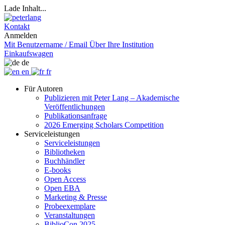
Lade Inhalt...
Kontakt
Anmelden
Mit Benutzername / Email
Über Ihre Institution
Einkaufswagen
de
en
fr
Für Autoren
Publizieren mit Peter Lang – Akademische
Veröffentlichungen
Publikationsanfrage
2026 Emerging Scholars Competition
Serviceleistungen
Serviceleistungen
Bibliotheken
Buchhändler
E-books
Open Access
Open EBA
Marketing & Presse
Probeexemplare
Veranstaltungen
BiblioCon 2025