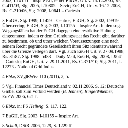
2003, I-10155 – Inspire Art; ferner EuGH, Urt. v. 13.12.2005, Rs.
C-411/03, Slg. 2005, I-10805 – Sevic; EuGH, Urt. v. 16.12.2008,
Rs. C-210/06, Slg. 2008, I-9641 – Cartesio.
3
EuGH, Slg. 1999, I-1459 – Centros; EuGH, Slg. 2002, I-9919 –
Überseering; EuGH, Slg. 2003, I-10155 – Inspire Art. In den sog.
Wegzugsfällen hat der EuGH dagegen eine restriktive Haltung
eingeommen, indem er dem Gründungsstaat das Recht gibt, darüber
zu bestimmen, ob und utner welchen Voraussetzungen eine nach
seinem Recht gegründete Gesellschaft ihren Sitz identitätswahrend
über die Grenze verlegen darf. Vgl. auch EuGH Urt. v. 27.09.1988,
Rs. 81/87, Slg. 1988–5483 – Daily Mail; EuGH, Slg. 2008, I-9641
– Cartesio; EuGH, Urt. v. 29.11.2011, Rs. C-371//10, Slg. 2011, I-
12273 - National Grid Indus.
4
Ebke
, ZVglRWiss 110 (2011), 2, 5.
5
Vgl. Financial Times Deutschland v. 02.11.2006, S. 12: Deutsche
GmbH soll zum Vorbild werden (
B. Jennen
);
Ringe/Willemer
,
EuZW 2006, 621 f.
6
Ebke
, in: FS
Hellwig
, S. 117, 122.
7
EuGH, Slg. 2003, I-10155 – Inspire Art.
8
Schall
, DStR 2006, 1229, S. 1229 ff.