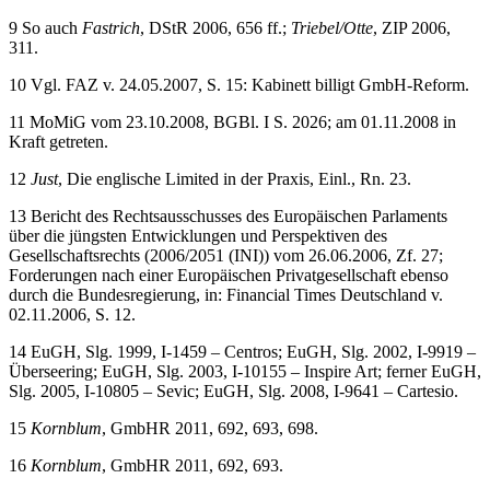
9
So auch
Fastrich
, DStR 2006, 656 ff.;
Triebel/Otte
, ZIP 2006,
311.
10
Vgl. FAZ v. 24.05.2007, S. 15: Kabinett billigt GmbH-Reform.
11
MoMiG vom 23.10.2008, BGBl. I S. 2026; am 01.11.2008 in
Kraft getreten.
12
Just
, Die englische Limited in der Praxis, Einl., Rn. 23.
13
Bericht des Rechtsausschusses des Europäischen Parlaments
über die jüngsten Entwicklungen und Perspektiven des
Gesellschaftsrechts (2006/2051 (INI)) vom 26.06.2006, Zf. 27;
Forderungen nach einer Europäischen Privatgesellschaft ebenso
durch die Bundesregierung, in: Financial Times Deutschland v.
02.11.2006, S. 12.
14
EuGH, Slg. 1999, I-1459 – Centros; EuGH, Slg. 2002, I-9919 –
Überseering; EuGH, Slg. 2003, I-10155 – Inspire Art; ferner EuGH,
Slg. 2005, I-10805 – Sevic; EuGH, Slg. 2008, I-9641 – Cartesio.
15
Kornblum
, GmbHR 2011, 692, 693, 698.
16
Kornblum
, GmbHR 2011, 692, 693.