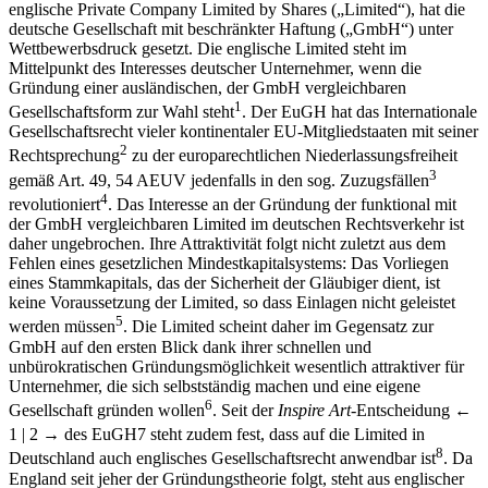
englische Private Company Limited by Shares („Limited“), hat die
deutsche Gesellschaft mit beschränkter Haftung („GmbH“) unter
Wettbewerbsdruck gesetzt. Die englische Limited steht im
Mittelpunkt des Interesses deutscher Unternehmer, wenn die
Gründung einer ausländischen, der GmbH vergleichbaren
1
Gesellschaftsform zur Wahl steht
. Der EuGH hat das Internationale
Gesellschaftsrecht vieler kontinentaler EU-Mitgliedstaaten mit seiner
2
Rechtsprechung
zu der europarechtlichen Niederlassungsfreiheit
3
gemäß Art. 49, 54 AEUV jedenfalls in den sog. Zuzugsfällen
4
revolutioniert
. Das Interesse an der Gründung der funktional mit
der GmbH vergleichbaren Limited im deutschen Rechtsverkehr ist
daher ungebrochen. Ihre Attraktivität folgt nicht zuletzt aus dem
Fehlen eines gesetzlichen Mindestkapitalsystems: Das Vorliegen
eines Stammkapitals, das der Sicherheit der Gläubiger dient, ist
keine Voraussetzung der Limited, so dass Einlagen nicht geleistet
5
werden müssen
. Die Limited scheint daher im Gegensatz zur
GmbH auf den ersten Blick dank ihrer schnellen und
unbürokratischen Gründungsmöglichkeit wesentlich attraktiver für
Unternehmer, die sich selbstständig machen und eine eigene
6
Gesellschaft gründen wollen
. Seit der
Inspire Art
-Entscheidung
←
1 | 2 →
des EuGH
7
steht zudem fest, dass auf die Limited in
8
Deutschland auch englisches Gesellschaftsrecht anwendbar ist
. Da
England seit jeher der Gründungstheorie folgt, steht aus englischer