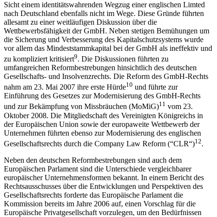
Sicht einem identitätswahrenden Wegzug einer englischen Limted
nach Deutschland ebenfalls nicht im Wege. Diese Gründe führten
allesamt zu einer weitläufigen Diskussion über die
Wettbewerbsfähigkeit der GmbH. Neben stetigen Bemühungen um
die Sicherung und Verbesserung des Kapitalschutzsystems wurde
vor allem das Mindeststammkapital bei der GmbH als ineffektiv und
9
zu kompliziert kritisiert
. Die Diskussionen führten zu
umfangreichen Reformbestrebungen hinsichtlich des deutschen
Gesellschafts- und Insolvenzrechts. Die Reform des GmbH-Rechts
10
nahm am 23. Mai 2007 ihre erste Hürde
und führte zur
Einführung des Gesetzes zur Modernisierung des GmbH-Rechts
11
und zur Bekämpfung von Missbräuchen (MoMiG)
vom 23.
Oktober 2008. Die Mitgliedschaft des Vereinigten Königreichs in
der Europäischen Union sowie der europaweite Wettbewerb der
Unternehmen führten ebenso zur Modernisierung des englischen
12
Gesellschaftsrechts durch die Company Law Reform (“CLR“)
.
Neben den deutschen Reformbestrebungen sind auch dem
Europäischen Parlament sind die Unterschiede vergleichbarer
europäischer Unternehmensformen bekannt. In einem Bericht des
Rechtsausschusses über die Entwicklungen und Perspektiven des
Gesellschaftsrechts forderte das Europäische Parlament die
Kommission bereits im Jahre 2006 auf, einen Vorschlag für die
Europäische Privatgesellschaft vorzulegen, um den Bedürfnissen