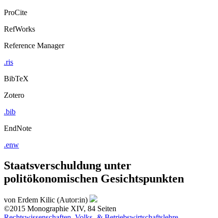
ProCite
RefWorks
Reference Manager
.ris
BibTeX
Zotero
.bib
EndNote
.enw
Staatsverschuldung unter
politökonomischen Gesichtspunkten
von
Erdem Kilic (Autor:in)
©2015
Monographie
XIV, 84 Seiten
Rechtswissenschaften, Volks- & Betriebswirtschaftslehre