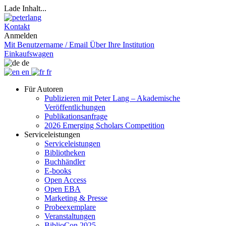
Lade Inhalt...
Kontakt
Anmelden
Mit Benutzername / Email
Über Ihre Institution
Einkaufswagen
de
en
fr
Für Autoren
Publizieren mit Peter Lang – Akademische
Veröffentlichungen
Publikationsanfrage
2026 Emerging Scholars Competition
Serviceleistungen
Serviceleistungen
Bibliotheken
Buchhändler
E-books
Open Access
Open EBA
Marketing & Presse
Probeexemplare
Veranstaltungen
BiblioCon 2025