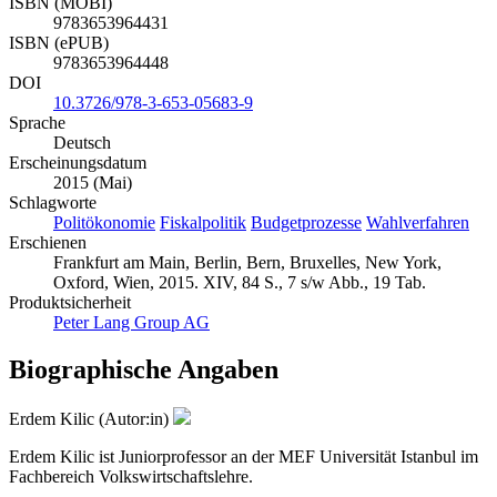
ISBN (MOBI)
9783653964431
ISBN (ePUB)
9783653964448
DOI
10.3726/978-3-653-05683-9
Sprache
Deutsch
Erscheinungsdatum
2015 (Mai)
Schlagworte
Politökonomie
Fiskalpolitik
Budgetprozesse
Wahlverfahren
Erschienen
Frankfurt am Main, Berlin, Bern, Bruxelles, New York,
Oxford, Wien, 2015. XIV, 84 S., 7 s/w Abb., 19 Tab.
Produktsicherheit
Peter Lang Group AG
Biographische Angaben
Erdem Kilic (Autor:in)
Erdem Kilic ist Juniorprofessor an der MEF Universität Istanbul im
Fachbereich Volkswirtschaftslehre.