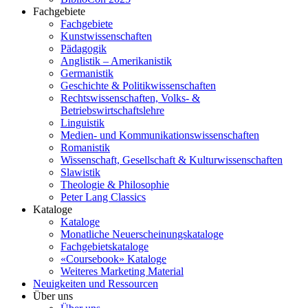
Fachgebiete
Fachgebiete
Kunstwissenschaften
Pädagogik
Anglistik – Amerikanistik
Germanistik
Geschichte & Politikwissenschaften
Rechtswissenschaften, Volks- &
Betriebswirtschaftslehre
Linguistik
Medien- und Kommunikationswissenschaften
Romanistik
Wissenschaft, Gesellschaft & Kulturwissenschaften
Slawistik
Theologie & Philosophie
Peter Lang Classics
Kataloge
Kataloge
Monatliche Neuerscheinungskataloge
Fachgebietskataloge
«Coursebook» Kataloge
Weiteres Marketing Material
Neuigkeiten und Ressourcen
Über uns