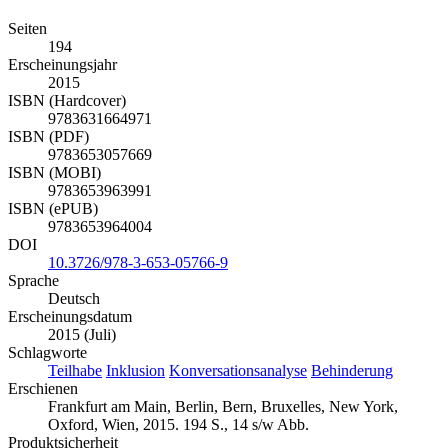
Seiten
194
Erscheinungsjahr
2015
ISBN (Hardcover)
9783631664971
ISBN (PDF)
9783653057669
ISBN (MOBI)
9783653963991
ISBN (ePUB)
9783653964004
DOI
10.3726/978-3-653-05766-9
Sprache
Deutsch
Erscheinungsdatum
2015 (Juli)
Schlagworte
Teilhabe
Inklusion
Konversationsanalyse
Behinderung
Erschienen
Frankfurt am Main, Berlin, Bern, Bruxelles, New York,
Oxford, Wien, 2015. 194 S., 14 s/w Abb.
Produktsicherheit