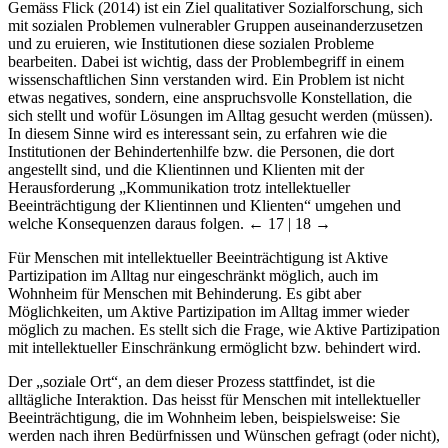
Gemäss Flick (2014) ist ein Ziel qualitativer Sozialforschung, sich
mit sozialen Problemen vulnerabler Gruppen auseinanderzusetzen
und zu eruieren, wie Institutionen diese sozialen Probleme
bearbeiten. Dabei ist wichtig, dass der Problembegriff in einem
wissenschaftlichen Sinn verstanden wird. Ein Problem ist nicht
etwas negatives, sondern, eine anspruchsvolle Konstellation, die
sich stellt und wofür Lösungen im Alltag gesucht werden (müssen).
In diesem Sinne wird es interessant sein, zu erfahren wie die
Institutionen der Behindertenhilfe bzw. die Personen, die dort
angestellt sind, und die Klientinnen und Klienten mit der
Herausforderung „Kommunikation trotz intellektueller
Beeinträchtigung der Klientinnen und Klienten“ umgehen und
welche Konsequenzen daraus folgen.
← 17 | 18 →
Für Menschen mit intellektueller Beeinträchtigung ist Aktive
Partizipation im Alltag nur eingeschränkt möglich, auch im
Wohnheim für Menschen mit Behinderung. Es gibt aber
Möglichkeiten, um Aktive Partizipation im Alltag immer wieder
möglich zu machen. Es stellt sich die Frage, wie Aktive Partizipation
mit intellektueller Einschränkung ermöglicht bzw. behindert wird.
Der „soziale Ort“, an dem dieser Prozess stattfindet, ist die
alltägliche Interaktion. Das heisst für Menschen mit intellektueller
Beeinträchtigung, die im Wohnheim leben, beispielsweise: Sie
werden nach ihren Bedürfnissen und Wünschen gefragt (oder nicht),