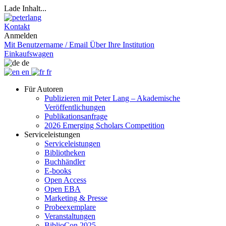
Lade Inhalt...
Kontakt
Anmelden
Mit Benutzername / Email
Über Ihre Institution
Einkaufswagen
de
en
fr
Für Autoren
Publizieren mit Peter Lang – Akademische
Veröffentlichungen
Publikationsanfrage
2026 Emerging Scholars Competition
Serviceleistungen
Serviceleistungen
Bibliotheken
Buchhändler
E-books
Open Access
Open EBA
Marketing & Presse
Probeexemplare
Veranstaltungen
BiblioCon 2025