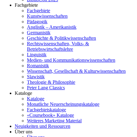
Fachgebiete
Fachgebiete
Kunstwissenschaften
Pädagogik
Anglistik – Amerikanistik
Germanistik
Geschichte & Politikwissenschaften
Rechtswissenschaften, Volks- &
Betriebswirtschaftslehre
Linguistik
Medien- und Kommunikationswissenschaften
Romanistik
Wissenschaft, Gesellschaft & Kulturwissenschaften
Slawistik
Theologie & Philosophie
Peter Lang Classics
Kataloge
Kataloge
Monatliche Neuerscheinungskataloge
Fachgebietskataloge
«Coursebook» Kataloge
Weiteres Marketing Material
Neuigkeiten und Ressourcen
Über uns