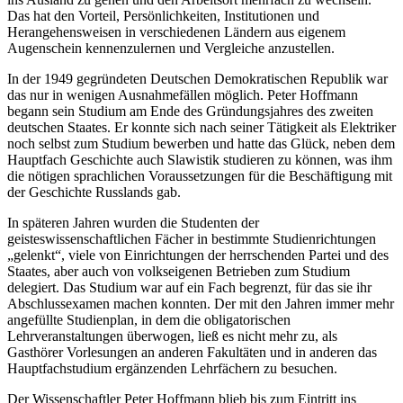
Das hat den Vorteil, Persönlichkeiten, Institutionen und
Herangehensweisen in verschiedenen Ländern aus eigenem
Augenschein kennenzulernen und Vergleiche anzustellen.
In der 1949 gegründeten Deutschen Demokratischen Republik war
das nur in wenigen Ausnahmefällen möglich. Peter Hoffmann
begann sein Studium am Ende des Gründungsjahres des zweiten
deutschen Staates. Er konnte sich nach seiner Tätigkeit als Elektriker
noch selbst zum Studium bewerben und hatte das Glück, neben dem
Hauptfach Geschichte auch Slawistik studieren zu können, was ihm
die nötigen sprachlichen Voraussetzungen für die Beschäftigung mit
der Geschichte Russlands gab.
In späteren Jahren wurden die Studenten der
geisteswissenschaftlichen Fächer in bestimmte Studienrichtungen
„gelenkt“, viele von Einrichtungen der herrschenden Partei und des
Staates, aber auch von volkseigenen Betrieben zum Studium
delegiert. Das Studium war auf ein Fach begrenzt, für das sie ihr
Abschlussexamen machen konnten. Der mit den Jahren immer mehr
angefüllte Studienplan, in dem die obligatorischen
Lehrveranstaltungen überwogen, ließ es nicht mehr zu, als
Gasthörer Vorlesungen an anderen Fakultäten und in anderen das
Hauptfachstudium ergänzenden Lehrfächern zu besuchen.
Der Wissenschaftler Peter Hoffmann blieb bis zum Eintritt ins