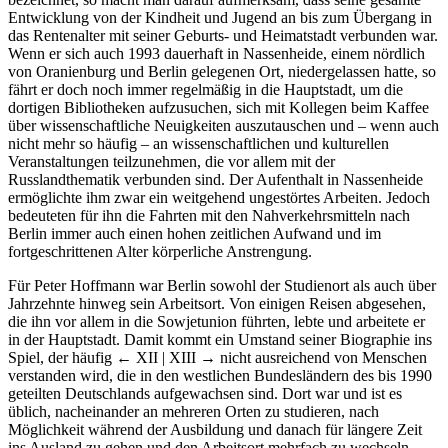
Entwicklung von der Kindheit und Jugend an bis zum Übergang in
das Rentenalter mit seiner Geburts- und Heimatstadt verbunden war.
Wenn er sich auch 1993 dauerhaft in Nassenheide, einem nördlich
von Oranienburg und Berlin gelegenen Ort, niedergelassen hatte, so
fährt er doch noch immer regelmäßig in die Hauptstadt, um die
dortigen Bibliotheken aufzusuchen, sich mit Kollegen beim Kaffee
über wissenschaftliche Neuigkeiten auszutauschen und – wenn auch
nicht mehr so häufig – an wissenschaftlichen und kulturellen
Veranstaltungen teilzunehmen, die vor allem mit der
Russlandthematik verbunden sind. Der Aufenthalt in Nassenheide
ermöglichte ihm zwar ein weitgehend ungestörtes Arbeiten. Jedoch
bedeuteten für ihn die Fahrten mit den Nahverkehrsmitteln nach
Berlin immer auch einen hohen zeitlichen Aufwand und im
fortgeschrittenen Alter körperliche Anstrengung.
Für Peter Hoffmann war Berlin sowohl der Studienort als auch über
Jahrzehnte hinweg sein Arbeitsort. Von einigen Reisen abgesehen,
die ihn vor allem in die Sowjetunion führten, lebte und arbeitete er
in der Hauptstadt. Damit kommt ein Umstand seiner Biographie ins
Spiel, der häufig
← XII | XIII →
nicht ausreichend von Menschen
verstanden wird, die in den westlichen Bundesländern des bis 1990
geteilten Deutschlands aufgewachsen sind. Dort war und ist es
üblich, nacheinander an mehreren Orten zu studieren, nach
Möglichkeit während der Ausbildung und danach für längere Zeit
ins Ausland zu gehen und den Arbeitsort mehrfach zu wechseln.