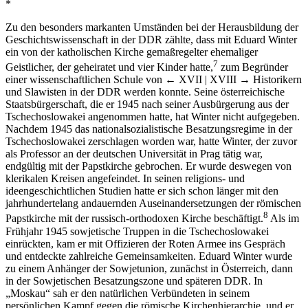
*
Zu den besonders markanten Umständen bei der Herausbildung der
Geschichtswissenschaft in der DDR zählte, dass mit Eduard Winter
ein von der katholischen Kirche gemaßregelter ehemaliger
7
Geistlicher, der geheiratet und vier Kinder hatte,
zum Begründer
einer wissenschaftlichen Schule von
← XVII | XVIII →
Historikern
und Slawisten in der DDR werden konnte. Seine österreichische
Staatsbürgerschaft, die er 1945 nach seiner Ausbürgerung aus der
Tschechoslowakei angenommen hatte, hat Winter nicht aufgegeben.
Nachdem 1945 das nationalsozialistische Besatzungsregime in der
Tschechoslowakei zerschlagen worden war, hatte Winter, der zuvor
als Professor an der deutschen Universität in Prag tätig war,
endgültig mit der Papstkirche gebrochen. Er wurde deswegen von
klerikalen Kreisen angefeindet. In seinen religions- und
ideengeschichtlichen Studien hatte er sich schon länger mit den
jahrhundertelang andauernden Auseinandersetzungen der römischen
8
Papstkirche mit der russisch-orthodoxen Kirche beschäftigt.
Als im
Frühjahr 1945 sowjetische Truppen in die Tschechoslowakei
einrückten, kam er mit Offizieren der Roten Armee ins Gespräch
und entdeckte zahlreiche Gemeinsamkeiten. Eduard Winter wurde
zu einem Anhänger der Sowjetunion, zunächst in Österreich, dann
in der Sowjetischen Besatzungszone und späteren DDR. In
„Moskau“ sah er den natürlichen Verbündeten in seinem
persönlichen Kampf gegen die römische Kirchenhierarchie, und er