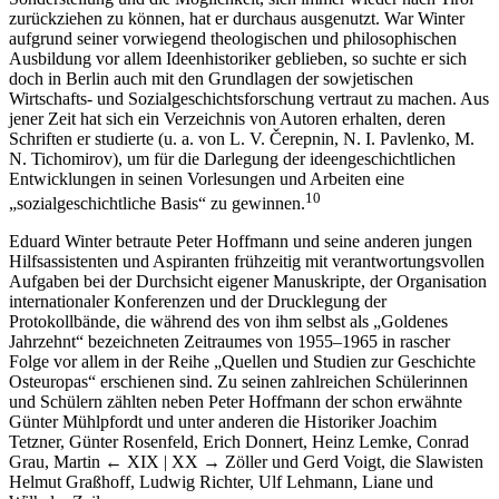
zurückziehen zu können, hat er durchaus ausgenutzt. War Winter
aufgrund seiner vorwiegend theologischen und philosophischen
Ausbildung vor allem Ideenhistoriker geblieben, so suchte er sich
doch in Berlin auch mit den Grundlagen der sowjetischen
Wirtschafts- und Sozialgeschichtsforschung vertraut zu machen. Aus
jener Zeit hat sich ein Verzeichnis von Autoren erhalten, deren
Schriften er studierte (u. a. von L. V. Čerepnin, N. I. Pavlenko, M.
N. Tichomirov), um für die Darlegung der ideengeschichtlichen
Entwicklungen in seinen Vorlesungen und Arbeiten eine
10
„sozialgeschichtliche Basis“ zu gewinnen.
Eduard Winter betraute Peter Hoffmann und seine anderen jungen
Hilfsassistenten und Aspiranten frühzeitig mit verantwortungsvollen
Aufgaben bei der Durchsicht eigener Manuskripte, der Organisation
internationaler Konferenzen und der Drucklegung der
Protokollbände, die während des von ihm selbst als „Goldenes
Jahrzehnt“ bezeichneten Zeitraumes von 1955–1965 in rascher
Folge vor allem in der Reihe „Quellen und Studien zur Geschichte
Osteuropas“ erschienen sind. Zu seinen zahlreichen Schülerinnen
und Schülern zählten neben Peter Hoffmann der schon erwähnte
Günter Mühlpfordt und unter anderen die Historiker Joachim
Tetzner, Günter Rosenfeld, Erich Donnert, Heinz Lemke, Conrad
Grau, Martin
← XIX | XX →
Zöller und Gerd Voigt, die Slawisten
Helmut Graßhoff, Ludwig Richter, Ulf Lehmann, Liane und