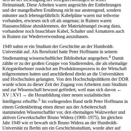
Heimatstadt. Diese Arbeiten waren angesichts der Entbehrungen
und der mangelhaften Ernährung nicht nur anstrengend, sondern
mitunter auch lebensgefährlich: Kabelpläne waren nur teilweise
vorhanden, erwiesen sich oft als ungenau; in Ruinen waren
Hausanschlüsse abzuklemmen, der Materialmangel zwang dazu,
vorhandene noch brauchbare Kabel, Schalter und Armaturen auch
in Ruinen zur Wiederverwendung auszubauen.
1949 nahm er ein Studium der Geschichte an der Humboldt-
Universität auf. Als Berufsziel hatte Peter Hoffmann in seinem
4
Studienantrag wissenschaftlicher Bibliothekar angegeben.
Damit
zählte er zu der großen Gruppe von Studierenden, die als ehemalige
Kriegsteilnehmer zunächst am Produktionsprozess in der Wirtschaft
teilgenommen hatten und anschließend direkt an die Universitäten
und Hochschulen gelangten. Von den Hochschulpolitikern der DDR
wurde schon zu dieser Zeit der Zugang von Arbeitern zum Studium
und zur Wissenschaft bewusst gefördert, weil man sich davon
←
XV | XVI →
die Heranbildung einer neuen sozialistischen
5
Intelligenz erhoffte.
Im vorliegenden Band stellt Peter Hoffmann in
einem Gedenkbeitrag einen dieser aus der Arbeiterschaft
stammenden Wissenschaftler vor, den ehemaligen Walzwerker und
aktiven Gewerkschafter Bruno Widera (1900–1975). Im gleichen
Jahr 1949 wie er bewarb sich Bruno Widera an der Humboldt-
Universität zu Berlin um ein Geschichtsstudium, wurde aber auf