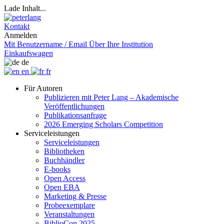
Lade Inhalt...
Kontakt
Anmelden
Mit Benutzername / Email
Über Ihre Institution
Einkaufswagen
de
en
fr
Für Autoren
Publizieren mit Peter Lang – Akademische
Veröffentlichungen
Publikationsanfrage
2026 Emerging Scholars Competition
Serviceleistungen
Serviceleistungen
Bibliotheken
Buchhändler
E-books
Open Access
Open EBA
Marketing & Presse
Probeexemplare
Veranstaltungen
BiblioCon 2025