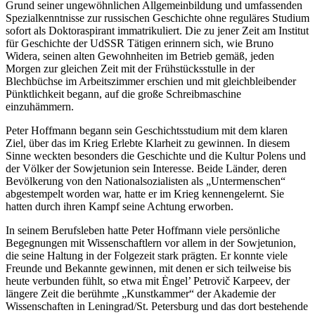
Grund seiner ungewöhnlichen Allgemeinbildung und umfassenden
Spezialkenntnisse zur russischen Geschichte ohne reguläres Studium
sofort als Doktoraspirant immatrikuliert. Die zu jener Zeit am Institut
für Geschichte der UdSSR Tätigen erinnern sich, wie Bruno
Widera, seinen alten Gewohnheiten im Betrieb gemäß, jeden
Morgen zur gleichen Zeit mit der Frühstücksstulle in der
Blechbüchse im Arbeitszimmer erschien und mit gleichbleibender
Pünktlichkeit begann, auf die große Schreibmaschine
einzuhämmern.
Peter Hoffmann begann sein Geschichtsstudium mit dem klaren
Ziel, über das im Krieg Erlebte Klarheit zu gewinnen. In diesem
Sinne weckten besonders die Geschichte und die Kultur Polens und
der Völker der Sowjetunion sein Interesse. Beide Länder, deren
Bevölkerung von den Nationalsozialisten als „Untermenschen“
abgestempelt worden war, hatte er im Krieg kennengelernt. Sie
hatten durch ihren Kampf seine Achtung erworben.
In seinem Berufsleben hatte Peter Hoffmann viele persönliche
Begegnungen mit Wissenschaftlern vor allem in der Sowjetunion,
die seine Haltung in der Folgezeit stark prägten. Er konnte viele
Freunde und Bekannte gewinnen, mit denen er sich teilweise bis
heute verbunden fühlt, so etwa mit Ėngel’ Petrovič Karpeev, der
längere Zeit die berühmte „Kunstkammer“ der Akademie der
Wissenschaften in Leningrad/St. Petersburg und das dort bestehende