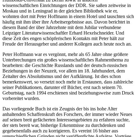
wissenschaftlichen Einrichtungen der DDR. Sie saßen zeitweise in
Moskau und in Leningrad in der gleichen Bibliothek wie er,
wohnten dort mit Peter Hoffmann in einem Hotel und tauschten sich
häufig mit ihm über ihre Arbeitsergebnisse aus. Davon berichtet in
diesem Band der über Jahrzehnte mit dem Jubilar verbundene
Leipziger Literaturwissenschaftler Erhard Hexelschneider. Und
diese Zeit des engen schöpferischen Kontakts mit Peter hält zur
Freude der Herausgeber und anderer Kollegen auch heute noch an.
Peter Hoffmann war es vergönnt, mehr als 65 Jahre ohne größere
Unterbrechungen ein großes wissenschaftliches Rahmenthema zu
bearbeiten: die Geschichte Russlands und der deutsch-russischen
Beziehungen in der Neuzeit, vor allem im 18. Jahrhundert, dem
Zeitalter des Absolutismus und der Aufklärung. Ist dies schon
bemerkenswert, so versetzt noch mehr in Erstaunen, dass zahlreiche
seiner Publikationen, darunter elf Bücher, erst nach seinem 70.
Geburtstag, nach 1994 erschienen sind beziehungsweise zum Druck
vorbereitet wurden.
Das vorliegende Buch ist ein Zeugnis der bis ins hohe Alter
anhaltenden Schaffenskraft des Forschers, der immer wieder Neues
auf seinen breit gefächerten Interessengebieten zu erfahren suchte,
der stets bereit war, bisherige Erkenntnisse zu durchdenken und
gegebenenfalls auch zu korrigieren. Es vereint 16 bisher aus
unterschiedlichen Gründen nicht veröffentlichte Aufsätze, Vorträge