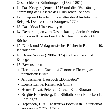
Geschichte der Erfindungen“ (1782–1801)
11. Das Kriegsreglement 1716 und die „Vollständige
Sammlung der Gesetze des Russischen Reiches“
12. Krieg und Frieden im Zeitalter des Absolutismus
Beispiel: Der Teschener Kongress 1779
13. Radiščevs Übersetzungen
14. Bemerkungen zum Gesamtkatalog der in fremden
Sprachen in Russland im 18. Jahrhundert gedruckten
Bücher
15. Druck und Verlag russischer Bücher in Berlin im 19.
Jahrhundert
16. Bruno Widera (1900–1975) als Historiker und
Kollegee
17. Rezensionen
Немировсий, Евгений Львович: По следам
первопечатника
Altrussisches Hausbuch „Domostroi“
Lorenz Lange: Reise nach China
Henry Troyat: Peter der Große. Eine Biographie
Brigitte Klosterberg: Die Bibliothek der Franckeschen
Stiftungen
Нерсесов, Г. А.: Политика России на Тешенском
конгрессе (1778–1739)