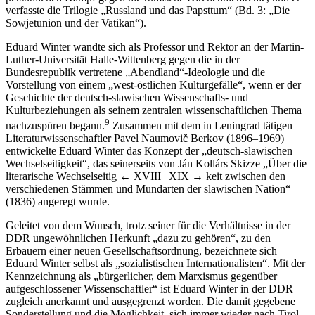
verfasste die Trilogie „Russland und das Papsttum“ (Bd. 3: „Die
Sowjetunion und der Vatikan“).
Eduard Winter wandte sich als Professor und Rektor an der Martin-
Luther-Universität Halle-Wittenberg gegen die in der
Bundesrepublik vertretene „Abendland“-Ideologie und die
Vorstellung von einem „west-östlichen Kulturgefälle“, wenn er der
Geschichte der deutsch-slawischen Wissenschafts- und
Kulturbeziehungen als seinem zentralen wissenschaftlichen Thema
9
nachzuspüren begann.
Zusammen mit dem in Leningrad tätigen
Literaturwissenschaftler Pavel Naumovič Berkov (1896–1969)
entwickelte Eduard Winter das Konzept der „deutsch-slawischen
Wechselseitigkeit“, das seinerseits von Ján Kollárs Skizze „Über die
literarische Wechselseitig
← XVIII | XIX →
keit zwischen den
verschiedenen Stämmen und Mundarten der slawischen Nation“
(1836) angeregt wurde.
Geleitet von dem Wunsch, trotz seiner für die Verhältnisse in der
DDR ungewöhnlichen Herkunft „dazu zu gehören“, zu den
Erbauern einer neuen Gesellschaftsordnung, bezeichnete sich
Eduard Winter selbst als „sozialistischen Internationalisten“. Mit der
Kennzeichnung als „bürgerlicher, dem Marxismus gegenüber
aufgeschlossener Wissenschaftler“ ist Eduard Winter in der DDR
zugleich anerkannt und ausgegrenzt worden. Die damit gegebene
Sonderstellung und die Möglichkeit, sich immer wieder nach Tirol