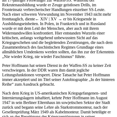
als 17-jähriger Freiwilliger zur Waffen-SS. Während der
Rekrutenausbildung wurde er Zeuge geistlosen Drills, im
Fronteinsatz verbrecherischer Handlungen einzelner SS-Leute.
Nach einer schweren Verwundung im November 1943 nicht mehr
fronttauglich, diente
← XIV | XV →
er bis Kriegsende in
Ausbildungseinheiten. In Polen, in Frankreich und in Russland
wurde er mit dem Leid der Menschen, aber auch mit ihrem
Widerstandswillen konfrontiert. Hier entstanden Wurzeln einer
kritischen, anfangs weitgehend unbewussten Sicht auf das
Kriegsgeschehen und die begleitenden Zerstörungen, die nach dem
Zusammenbruch des faschistischen Regimes Grundlage eines
allmählichen Umdenkens werden sollten, das ihn zur der Erkenntnis
„Nie wieder Krieg, nie wieder Faschismus“ führte.
Peter Hoffmann hat seinen Dienst in der Waffen-SS zu keiner Zeit
verschwiegen. In der DDR waren ihm damit jegliche
Leitungsfunktionen versperrt. Diese Tatsache hat Peter Hoffmann
immer akzeptiert und im Titel seiner Autobiographie „In der hinteren
Reihe“ zum Ausdruck gebracht.
Nach dem Krieg in US-amerikanischen Kriegsgefangenen- und
Internierungslagern inhaftiert, kehrte Peter Hoffmann im August
1947 in sein Berliner Elternhaus im sowjetischen Sektor der Stadt
zurück und begann seine Lehre als Starkstrommonteur, nach der
Gesellenprüfung März 1949 als Kabelmonteur. Damit beteiligte er
sich an der Beseitigung der Kriegszerstörungen in seiner