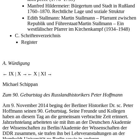
Manfred Hildermeier: Bürgertum und Stadt in Rußland
1760–1870. Rechtliche Lage und soziale Struktur
Edith Stallmann: Martin Stallmann – Pfarramt zwischen
Republik und Führerstaat/Martin Stallmann – Ein
westfälischer Pfarrer im Kirchenkampf (1934–1948)
C. Schriftenverzeichnis
Register
A. Würdigung
← IX | X →
← X | XI →
Michael Schippan
Zum 90. Geburtstag des Russlandhistorikers Peter Hoffmann
Am 9. November 2014 beging der Berliner Historiker Dr. sc. Peter
Hoffmann seinen 90. Geburtstag. Seine Freunde und Kollegen
haben an diesem Tag an die gemeinsam verbrachte Zeit erinnert.
Jahrzehntelang arbeiteten sie mit ihm an der Deutschen Akademie
der Wissenschaften zu Berlin/Akademie der Wissenschaften der
DDR zusammen, sie trafen ihn bei Lehrveranstaltungen an der
Humboldt-Universität zu Berlin sowie in anderen