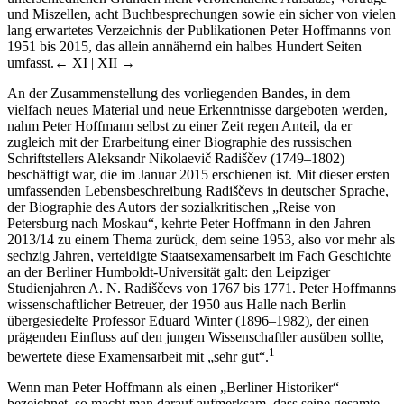
und Miszellen, acht Buchbesprechungen sowie ein sicher von vielen
lang erwartetes Verzeichnis der Publikationen Peter Hoffmanns von
1951 bis 2015, das allein annähernd ein halbes Hundert Seiten
umfasst.
← XI | XII →
An der Zusammenstellung des vorliegenden Bandes, in dem
vielfach neues Material und neue Erkenntnisse dargeboten werden,
nahm Peter Hoffmann selbst zu einer Zeit regen Anteil, da er
zugleich mit der Erarbeitung einer Biographie des russischen
Schriftstellers Aleksandr Nikolaevič Radiščev (1749–1802)
beschäftigt war, die im Januar 2015 erschienen ist. Mit dieser ersten
umfassenden Lebensbeschreibung Radiščevs in deutscher Sprache,
der Biographie des Autors der sozialkritischen „Reise von
Petersburg nach Moskau“, kehrte Peter Hoffmann in den Jahren
2013/14 zu einem Thema zurück, dem seine 1953, also vor mehr als
sechzig Jahren, verteidigte Staatsexamensarbeit im Fach Geschichte
an der Berliner Humboldt-Universität galt: den Leipziger
Studienjahren A. N. Radiščevs von 1767 bis 1771. Peter Hoffmanns
wissenschaftlicher Betreuer, der 1950 aus Halle nach Berlin
übergesiedelte Professor Eduard Winter (1896–1982), der einen
prägenden Einfluss auf den jungen Wissenschaftler ausüben sollte,
1
bewertete diese Examensarbeit mit „sehr gut“.
Wenn man Peter Hoffmann als einen „Berliner Historiker“
bezeichnet, so macht man darauf aufmerksam, dass seine gesamte