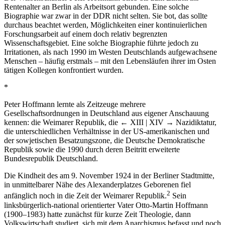
Rentenalter an Berlin als Arbeitsort gebunden. Eine solche
Biographie war zwar in der DDR nicht selten. Sie bot, das sollte
durchaus beachtet werden, Möglichkeiten einer kontinuierlichen
Forschungsarbeit auf einem doch relativ begrenzten
Wissenschaftsgebiet. Eine solche Biographie führte jedoch zu
Irritationen, als nach 1990 im Westen Deutschlands aufgewachsene
Menschen – häufig erstmals – mit den Lebensläufen ihrer im Osten
tätigen Kollegen konfrontiert wurden.
*
Peter Hoffmann lernte als Zeitzeuge mehrere
Gesellschaftsordnungen in Deutschland aus eigener Anschauung
kennen: die Weimarer Republik, die
← XIII | XIV →
Nazidiktatur,
die unterschiedlichen Verhältnisse in der US-amerikanischen und
der sowjetischen Besatzungszone, die Deutsche Demokratische
Republik sowie die 1990 durch deren Beitritt erweiterte
Bundesrepublik Deutschland.
Die Kindheit des am 9. November 1924 in der Berliner Stadtmitte,
in unmittelbarer Nähe des Alexanderplatzes Geborenen fiel
2
anfänglich noch in die Zeit der Weimarer Republik.
Sein
linksbürgerlich-national orientierter Vater Otto-Martin Hoffmann
(1900–1983) hatte zunächst für kurze Zeit Theologie, dann
Volkswirtschaft studiert, sich mit dem Anarchismus befasst und noch