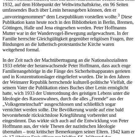
1932, auf dem Höhepunkt der Weltwirtschaftskrise, ein 96 Seiten
umfassendes Buch über Lenin herausgeben können, den er
3
„unvoreingenommen“ dem Lesepublikum vorstellen wollte.
Diese
Publikation kann heute noch in den Bibliotheken in Berlin, Bremen,
Göttingen, Halle und Jena eingesehen werden. Peter Hoffmanns
Mutter war in der Wandervogel-Bewegung aufgewachsen. In der
Familie herrschte Gleichgültigkeit gegenüber religiösen Fragen, ihre
Bindungen an die lutherisch-protestantische Kirche waren
weitgehend formal.
In der Zeit nach der Machtübertragung an die Nationalsozialisten
1933 erlebte der heranwachsende Peter Hoffmann, dass auch enge
Familienangehörige in die Fänge des Sicherheitsapparates gerieten
und in Konzentrationslager eingeliefert wurden. Die in den Jahren
der Weimarer Republik herrschende kulturell-politische Vielfalt, die
seinem Vater die Publikation eines Buches über Lenin ermöglicht
hatte, wich 1933 der Unterordnung des geistigen Lebens unter die
Ideologie des Rassenwahnes, durch die alles „Fremde“ aus der
„Volksgemeinschaft“ ausgeschlossen und schließlich sogar
vernichtet werden sollte. Die Bevölkerung wurde auf eine bald
bevorstehende rücksichtslose Kriegführung vorbereitet und
eingestimmt. Das wirkte sich auch auf die Entwicklung von Peter
Hoffmann aus, der viele Thesen der nazistischen Ideologie
übernahm – trotz kritischer Bemerkungen seiner Eltern. 1942 kam er