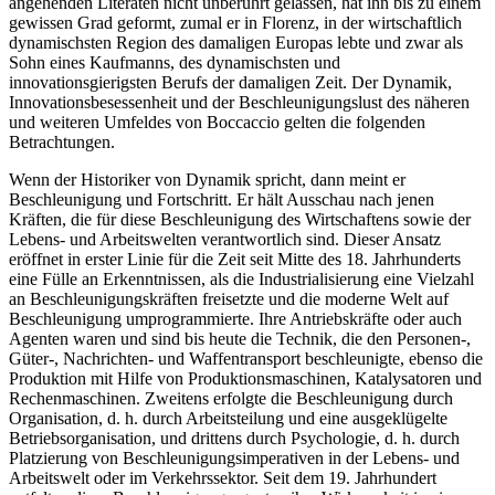
angehenden Literaten nicht unberührt gelassen, hat ihn bis zu einem
gewissen Grad geformt, zumal er in Florenz, in der wirtschaftlich
dynamischsten Region des damaligen Europas lebte und zwar als
Sohn eines Kaufmanns, des dynamischsten und
innovationsgierigsten Berufs der damaligen Zeit. Der Dynamik,
Innovationsbesessenheit und der Beschleunigungslust des näheren
und weiteren Umfeldes von Boccaccio gelten die folgenden
Betrachtungen.
Wenn der Historiker von Dynamik spricht, dann meint er
Beschleunigung und Fortschritt. Er hält Ausschau nach jenen
Kräften, die für diese Beschleunigung des Wirtschaftens sowie der
Lebens- und Arbeitswelten verantwortlich sind. Dieser Ansatz
eröffnet in erster Linie für die Zeit seit Mitte des 18. Jahrhunderts
eine Fülle an Erkenntnissen, als die Industrialisierung eine Vielzahl
an Beschleunigungskräften freisetzte und die moderne Welt auf
Beschleunigung umprogrammierte. Ihre Antriebskräfte oder auch
Agenten waren und sind bis heute die Technik, die den Personen-,
Güter-, Nachrichten- und Waffentransport beschleunigte, ebenso die
Produktion mit Hilfe von Produktionsmaschinen, Katalysatoren und
Rechenmaschinen. Zweitens erfolgte die Beschleunigung durch
Organisation, d. h. durch Arbeitsteilung und eine ausgeklügelte
Betriebsorganisation, und drittens durch Psychologie, d. h. durch
Platzierung von Beschleunigungsimperativen in der Lebens- und
Arbeitswelt oder im Verkehrssektor. Seit dem 19. Jahrhundert