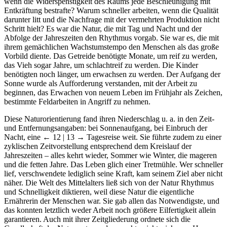
wenn die Widerspenstigkeit des Raums jede Beschleunigung mit
Entkräftung bestrafte? Warum schneller arbeiten, wenn die Qualität
darunter litt und die Nachfrage mit der vermehrten Produktion nicht
Schritt hielt? Es war die Natur, die mit Tag und Nacht und der
Abfolge der Jahreszeiten den Rhythmus vorgab. Sie war es, die mit
ihrem gemächlichen Wachstumstempo den Menschen als das große
Vorbild diente. Das Getreide benötigte Monate, um reif zu werden,
das Vieh sogar Jahre, um schlachtreif zu werden. Die Kinder
benötigten noch länger, um erwachsen zu werden. Der Aufgang der
Sonne wurde als Aufforderung verstanden, mit der Arbeit zu
beginnen, das Erwachen von neuem Leben im Frühjahr als Zeichen,
bestimmte Feldarbeiten in Angriff zu nehmen.
Diese Naturorientierung fand ihren Niederschlag u. a. in den Zeit-
und Entfernungsangaben: bei Sonnenaufgang, bei Einbruch der
Nacht, eine
← 12 | 13 →
Tagesreise weit. Sie führte zudem zu einer
zyklischen Zeitvorstellung entsprechend dem Kreislauf der
Jahreszeiten – alles kehrt wieder, Sommer wie Winter, die mageren
und die fetten Jahre. Das Leben glich einer Tretmühle. Wer schneller
lief, verschwendete lediglich seine Kraft, kam seinem Ziel aber nicht
näher. Die Welt des Mittelalters ließ sich von der Natur Rhythmus
und Schnelligkeit diktieren, weil diese Natur die eigentliche
Ernährerin der Menschen war. Sie gab allen das Notwendigste, und
das konnten letztlich weder Arbeit noch größere Eilfertigkeit allein
garantieren. Auch mit ihrer Zeitgliederung ordnete sich die