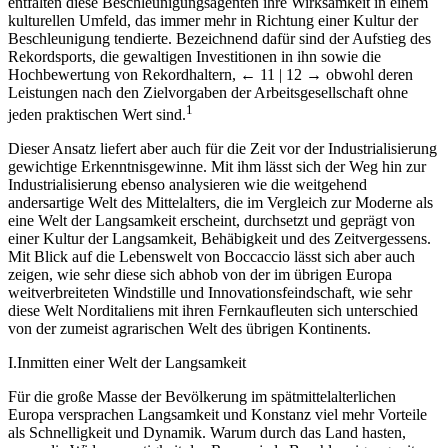
entfalten diese Beschleunigungsagenten ihre Wirksamkeit in einem
kulturellen Umfeld, das immer mehr in Richtung einer Kultur der
Beschleunigung tendierte. Bezeichnend dafür sind der Aufstieg des
Rekordsports, die gewaltigen Investitionen in ihn sowie die
Hochbewertung von Rekordhaltern,
← 11 | 12 →
obwohl deren
Leistungen nach den Zielvorgaben der Arbeitsgesellschaft ohne
1
jeden praktischen Wert sind.
Dieser Ansatz liefert aber auch für die Zeit vor der Industrialisierung
gewichtige Erkenntnisgewinne. Mit ihm lässt sich der Weg hin zur
Industrialisierung ebenso analysieren wie die weitgehend
andersartige Welt des Mittelalters, die im Vergleich zur Moderne als
eine Welt der Langsamkeit erscheint, durchsetzt und geprägt von
einer Kultur der Langsamkeit, Behäbigkeit und des Zeitvergessens.
Mit Blick auf die Lebenswelt von Boccaccio lässt sich aber auch
zeigen, wie sehr diese sich abhob von der im übrigen Europa
weitverbreiteten Windstille und Innovationsfeindschaft, wie sehr
diese Welt Norditaliens mit ihren Fernkaufleuten sich unterschied
von der zumeist agrarischen Welt des übrigen Kontinents.
I.
Inmitten einer Welt der Langsamkeit
Für die große Masse der Bevölkerung im spätmittelalterlichen
Europa versprachen Langsamkeit und Konstanz viel mehr Vorteile
als Schnelligkeit und Dynamik. Warum durch das Land hasten,