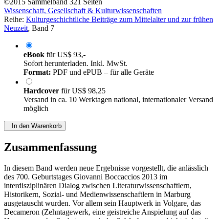
©2015
Sammelband
321 Seiten
Wissenschaft, Gesellschaft & Kulturwissenschaften
Reihe:
Kulturgeschichtliche Beiträge zum Mittelalter und zur frühen
Neuzeit
, Band 7
eBook
für
US$ 93,-
Sofort herunterladen. Inkl. MwSt.
Format:
PDF und ePUB – für alle Geräte
Hardcover
für
US$ 98,25
Versand in ca. 10 Werktagen national, internationaler Versand
möglich
In den Warenkorb
Zusammenfassung
In diesem Band werden neue Ergebnisse vorgestellt, die anlässlich
des 700. Geburtstages Giovanni Boccaccios 2013 im
interdisziplinären Dialog zwischen Literaturwissenschaftlern,
Historikern, Sozial- und Medienwissenschaftlern in Marburg
ausgetauscht wurden. Vor allem sein Hauptwerk in Volgare, das
Decameron (Zehntagewerk, eine geistreiche Anspielung auf das