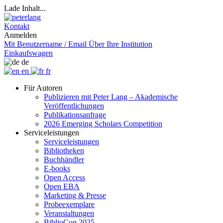
Lade Inhalt...
Kontakt
Anmelden
Mit Benutzername / Email
Über Ihre Institution
Einkaufswagen
de
en
fr
Für Autoren
Publizieren mit Peter Lang – Akademische
Veröffentlichungen
Publikationsanfrage
2026 Emerging Scholars Competition
Serviceleistungen
Serviceleistungen
Bibliotheken
Buchhändler
E-books
Open Access
Open EBA
Marketing & Presse
Probeexemplare
Veranstaltungen
BiblioCon 2025