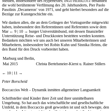
Medien, insbesondere des Hypertextes; I
H
behandelt
NGO
ERKLOTZ
die wohl berühmteste Verfilmung des 20. Jahrhunderts, Pier Paolo
Pasolinis ‚Decameron‘ von 1971, und geht hierbei besonders auf die
Bezüge zur Kunstgeschichte ein.
Wir danken allen, die an dem Gelingen der Vortragsreihe mitgewirkt
haben, insbesondere den Referentinnen und Referenten sowie dem
Mar
← 9 | 10 →
burger Universitätsbund, mit dessen finanzieller
Unterstützung Reise- und Druckkosten bestritten werden konnten.
Bedanken möchten wir uns auch bei unseren Mitarbeiterinnen und
Mitarbeitern, insbesondere bei Robin Kuhn und Sinnika Heims, die
den Band für den Druck vorbereitet haben.
Marburg und Berlin,
Mai 2015
Christa Bertelsmeier-Kierst u. Rainer Stillers
← 10 | 11 →
Peter Borscheid
Boccaccios Welt – Dynamik inmitten allgemeiner Langsamkeit
Schriftsteller sind Kinder ihrer Zeit und ihrer unmittelbaren
Umgebung. So hat auch das wirtschaftliche und gesellschaftliche
Umfeld, in dem Boccaccio groß geworden ist und sich bewegte, den