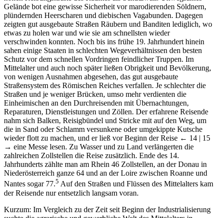
Gelände bot eine gewisse Sicherheit vor marodierenden Söldnern,
plündernden Heerscharen und diebischen Vagabunden. Dagegen
zeigten gut ausgebaute Straßen Räubern und Banditen lediglich, wo
etwas zu holen war und wie sie am schnellsten wieder
verschwinden konnten. Noch bis ins frühe 19. Jahrhundert hinein
sahen einige Staaten in schlechten Wegeverhältnissen den besten
Schutz vor dem schnellen Vordringen feindlicher Truppen. Im
Mittelalter und auch noch später ließen Obrigkeit und Bevölkerung,
von wenigen Ausnahmen abgesehen, das gut ausgebaute
Straßensystem des Römischen Reiches verfallen. Je schlechter die
Straßen und je weniger Brücken, umso mehr verdienten die
Einheimischen an den Durchreisenden mit Übernachtungen,
Reparaturen, Dienstleistungen und Zöllen. Der erfahrene Reisende
nahm sich Balken, Reisigbündel und Stricke mit auf den Weg, um
die in Sand oder Schlamm versunkene oder umgekippte Kutsche
wieder flott zu machen, und er ließ vor Beginn der Reise
← 14 | 15
→
eine Messe lesen. Zu Wasser und zu Land verlängerten die
zahlreichen Zollstellen die Reise zusätzlich. Ende des 14.
Jahrhunderts zählte man am Rhein 46 Zollstellen, an der Donau in
Niederösterreich ganze 64 und an der Loire zwischen Roanne und
5
Nantes sogar 77.
Auf den Straßen und Flüssen des Mittelalters kam
der Reisende nur entsetzlich langsam voran.
Kurzum: Im Vergleich zu der Zeit seit Beginn der Industrialisierung