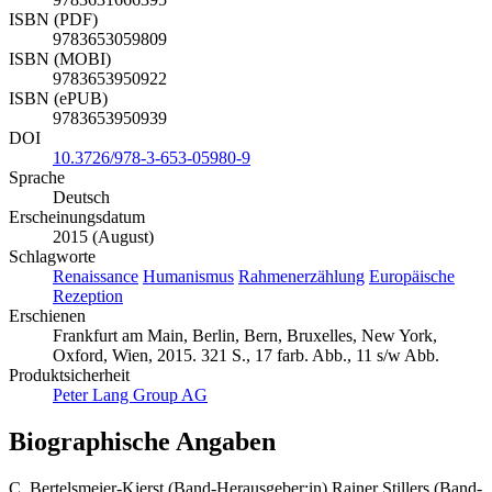
ISBN (PDF)
9783653059809
ISBN (MOBI)
9783653950922
ISBN (ePUB)
9783653950939
DOI
10.3726/978-3-653-05980-9
Sprache
Deutsch
Erscheinungsdatum
2015 (August)
Schlagworte
Renaissance
Humanismus
Rahmenerzählung
Europäische
Rezeption
Erschienen
Frankfurt am Main, Berlin, Bern, Bruxelles, New York,
Oxford, Wien, 2015. 321 S., 17 farb. Abb., 11 s/w Abb.
Produktsicherheit
Peter Lang Group AG
Biographische Angaben
C. Bertelsmeier-Kierst (Band-Herausgeber:in)
Rainer Stillers (Band-