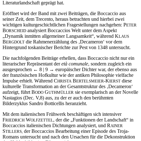
Literaturlandschaft geprägt hat.
Eröffnet wird der Band mit zwei Beiträgen, die Boccaccio aus
seiner Zeit, dem Trecento, heraus betrachten und hierbei zwei
wichtigen kulturgeschichtlichen Fragestellungen nachgehen: P
ETER
B
analysiert Boccaccios Welt unter dem Aspekt
ORSCHEID
„Dynamik inmitten allgemeiner Langsamkeit“, während K
LAUS
B
die Rahmenerzählung des ‚Decameron‘ vor dem
ERGDOLT
Hintergrund toskanischer Berichte zur Pest von 1348 untersucht.
Die nachfolgenden Beiträge erhellen, dass Boccaccio nicht nur ein
literarischer Repräsentant der
età comunale
, sondern zugleich ein
ausgesprochen
← 8 | 9 →
europäischer Dichter war, der ebenso aus
der französischen Hofkultur wie der antiken Philosophie vielfache
Impulse erhielt. Während C
B
-K
diese
HRISTA
ERTELSMEIER
IERST
kulturelle Transformation an der Gesamtstruktur des ‚Decameron‘
aufzeigt, führt B
G
sie exemplarisch an der Novelle
ODO
UTHMÜLLER
Nastagios (Dec. V,8) aus, zu der er auch den berühmten
Bilderzyklus Sandro Botticellis heranzieht.
Mit dem italienischen Frühwerk beschäftigen sich intensiver
F
W
, der die „Funktionen der Landschaft“ in
RIEDRICH
OLFZETTEL
Boccaccios italienischen Dichtungen analysiert, und R
AINER
S
der Boccaccios Bearbeitung einer Episode des Troja-
TILLERS,
Romans untersucht und nach den Ursachen für die Dekonstruktion