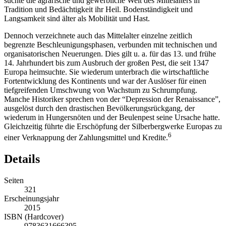
suchte die agrarische und gewerbliche Welt des Mittelalters in
Tradition und Bedächtigkeit ihr Heil. Bodenständigkeit und
Langsamkeit sind älter als Mobilität und Hast.
Dennoch verzeichnete auch das Mittelalter einzelne zeitlich
begrenzte Beschleunigungsphasen, verbunden mit technischen und
organisatorischen Neuerungen. Dies gilt u. a. für das 13. und frühe
14. Jahrhundert bis zum Ausbruch der großen Pest, die seit 1347
Europa heimsuchte. Sie wiederum unterbrach die wirtschaftliche
Fortentwicklung des Kontinents und war der Auslöser für einen
tiefgreifenden Umschwung von Wachstum zu Schrumpfung.
Manche Historiker sprechen von der “Depression der Renaissance”,
ausgelöst durch den drastischen Bevölkerungsrückgang, der
wiederum in Hungersnöten und der Beulenpest seine Ursache hatte.
Gleichzeitig führte die Erschöpfung der Silberbergwerke Europas zu
6
einer Verknappung der Zahlungsmittel und Kredite.
Details
Seiten
321
Erscheinungsjahr
2015
ISBN (Hardcover)
9783631666395