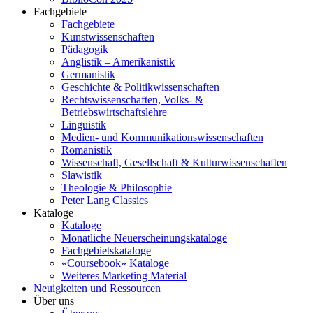
Fachgebiete
Fachgebiete
Kunstwissenschaften
Pädagogik
Anglistik – Amerikanistik
Germanistik
Geschichte & Politikwissenschaften
Rechtswissenschaften, Volks- &
Betriebswirtschaftslehre
Linguistik
Medien- und Kommunikationswissenschaften
Romanistik
Wissenschaft, Gesellschaft & Kulturwissenschaften
Slawistik
Theologie & Philosophie
Peter Lang Classics
Kataloge
Kataloge
Monatliche Neuerscheinungskataloge
Fachgebietskataloge
«Coursebook» Kataloge
Weiteres Marketing Material
Neuigkeiten und Ressourcen
Über uns