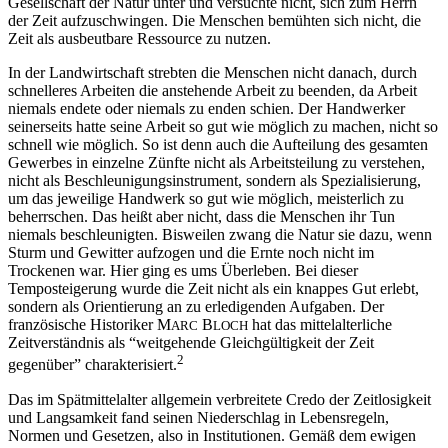
Gesellschaft der Natur unter und versuchte nicht, sich zum Herrn
der Zeit aufzuschwingen. Die Menschen bemühten sich nicht, die
Zeit als ausbeutbare Ressource zu nutzen.
In der Landwirtschaft strebten die Menschen nicht danach, durch
schnelleres Arbeiten die anstehende Arbeit zu beenden, da Arbeit
niemals endete oder niemals zu enden schien. Der Handwerker
seinerseits hatte seine Arbeit so gut wie möglich zu machen, nicht so
schnell wie möglich. So ist denn auch die Aufteilung des gesamten
Gewerbes in einzelne Zünfte nicht als Arbeitsteilung zu verstehen,
nicht als Beschleunigungsinstrument, sondern als Spezialisierung,
um das jeweilige Handwerk so gut wie möglich, meisterlich zu
beherrschen. Das heißt aber nicht, dass die Menschen ihr Tun
niemals beschleunigten. Bisweilen zwang die Natur sie dazu, wenn
Sturm und Gewitter aufzogen und die Ernte noch nicht im
Trockenen war. Hier ging es ums Überleben. Bei dieser
Temposteigerung wurde die Zeit nicht als ein knappes Gut erlebt,
sondern als Orientierung an zu erledigenden Aufgaben. Der
französische Historiker M
B
hat das mittelalterliche
ARC
LOCH
Zeitverständnis als “weitgehende Gleichgültigkeit der Zeit
2
gegenüber” charakterisiert.
Das im Spätmittelalter allgemein verbreitete Credo der Zeitlosigkeit
und Langsamkeit fand seinen Niederschlag in Lebensregeln,
Normen und Gesetzen, also in Institutionen. Gemäß dem ewigen