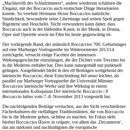
„Machiavelli des Schlafzimmers“, andere wiederum schätzten die
Eleganz, mit der Boccaccio auch erotischste Dinge literarisieren
konnte. So verehrte Hermann Hesse Boccaccios natürliche
Sinnlichkeit, bewunderte seine Libertinage und seinen Spott gegen
Bigotterie und Heuchelei. Nicht verwundern kann daher, dass
Boccaccio auch in der bildenden Kunst, in der Musik, in Drama,
Oper und Operette sowie im Film bis heute gegenwärtig ist.
Der vorliegende Band, der anlässlich Boccaccios 700. Geburtstages
auf eine Marburger Vortragsreihe im Wintersemester 2013/14
zurückgeht, versucht einige Facetten der immensen
Wirkungsgeschichte einzufangen, die der Dichter vom Trecento bis
in die Moderne entfaltet hat. Dies kann naturgemäß nur punktuell
gelingen. Ausgeblendet bleibt in den elf Beiträgen weitgehend der
lateinische Boccaccio; diese Entscheidung fiel umso leichter, als
parallel zur Marburger Vortragsreihe die Universität Münster
Boccaccios lateinische Werke und ihre Wirkung in einem
internationalen Kolloquium
Der lateinische Boccaccio / Il
Boccaccio latino
vom 7.-8. November 2013 vorgestellt hat.
Die nachfolgenden Beiträge versuchen, aus der Sicht verschiedener
Fächerkulturen die vielfältigen Traditionslinien, die von Boccaccio
bis in die Moderne gehen, sichtbar zu machen. Im Fokus steht
hierbei Boccaccios Œuvre in
volgare
, vor allem das ‚Decameron‘,
das am stärksten und nachhaltigsten die europäische