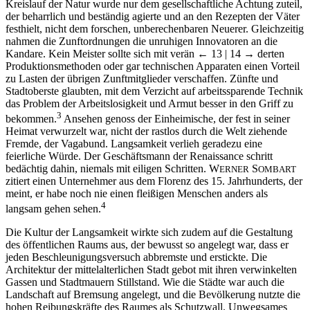
Kreislauf der Natur wurde nur dem gesellschaftliche Achtung zuteil,
der beharrlich und beständig agierte und an den Rezepten der Väter
festhielt, nicht dem forschen, unberechenbaren Neuerer. Gleichzeitig
nahmen die Zunftordnungen die unruhigen Innovatoren an die
Kandare. Kein Meister sollte sich mit verän
← 13 | 14 →
derten
Produktionsmethoden oder gar technischen Apparaten einen Vorteil
zu Lasten der übrigen Zunftmitglieder verschaffen. Zünfte und
Stadtoberste glaubten, mit dem Verzicht auf arbeitssparende Technik
das Problem der Arbeitslosigkeit und Armut besser in den Griff zu
3
bekommen.
Ansehen genoss der Einheimische, der fest in seiner
Heimat verwurzelt war, nicht der rastlos durch die Welt ziehende
Fremde, der Vagabund. Langsamkeit verlieh geradezu eine
feierliche Würde. Der Geschäftsmann der Renaissance schritt
bedächtig dahin, niemals mit eiligen Schritten. W
S
ERNER
OMBART
zitiert einen Unternehmer aus dem Florenz des 15. Jahrhunderts, der
meint, er habe noch nie einen fleißigen Menschen anders als
4
langsam gehen sehen.
Die Kultur der Langsamkeit wirkte sich zudem auf die Gestaltung
des öffentlichen Raums aus, der bewusst so angelegt war, dass er
jeden Beschleunigungsversuch abbremste und erstickte. Die
Architektur der mittelalterlichen Stadt gebot mit ihren verwinkelten
Gassen und Stadtmauern Stillstand. Wie die Städte war auch die
Landschaft auf Bremsung angelegt, und die Bevölkerung nutzte die
hohen Reibungskräfte des Raumes als Schutzwall. Unwegsames