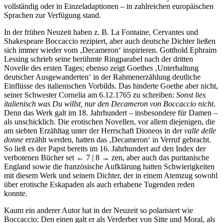
vollständig oder in Einzeladaptionen – in zahlreichen europäischen
Sprachen zur Verfügung stand.
In der frühen Neuzeit haben z. B. La Fontaine, Cervantes und
Shakespeare Boccaccio rezipiert, aber auch deutsche Dichter ließen
sich immer wieder vom ‚Decameron‘ inspirieren. Gotthold Ephraim
Lessing schrieb seine berühmte Ringparabel nach der dritten
Novelle des ersten Tages; ebenso zeigt Goethes ‚Unterhaltung
deutscher Ausgewanderten‘ in der Rahmenerzählung deutliche
Einflüsse des italienischen Vorbilds. Das hinderte Goethe aber nicht,
seiner Schwester Cornelia am 6.12.1765 zu schreiben:
Sonst lies
italienisch was Du willst, nur den Decameron von Boccaccio nicht
.
Denn das Werk galt im 18. Jahrhundert – insbesondere für Damen –
als unschicklich. Die erotischen Novellen, vor allem diejenigen, die
am siebten Erzähltag unter der Herrschaft Dioneos in der
valle delle
donne
erzählt werden, hatten das ‚Decameron‘ in Verruf gebracht.
So ließ es der Papst bereits im 16. Jahrhundert auf den Index der
verbotenen Bücher set
← 7 | 8 →
zen, aber auch das puritanische
England sowie die französische Aufklärung hatten Schwierigkeiten
mit diesem Werk und seinem Dichter, der in einem Atemzug sowohl
über erotische Eskapaden als auch erhabene Tugenden reden
konnte.
Kaum ein anderer Autor hat in der Neuzeit so polarisiert wie
Boccaccio: Den einen galt er als Verderber von Sitte und Moral, als