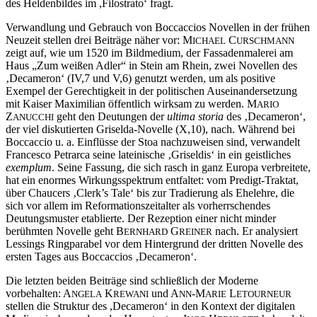
des Heldenbildes im ,Filostrato‘ fragt.
Verwandlung und Gebrauch von Boccaccios Novellen in der frühen
Neuzeit stellen drei Beiträge näher vor: M
C
ICHAEL
URSCHMANN
zeigt auf, wie um 1520 im Bildmedium, der Fassadenmalerei am
Haus „Zum weißen Adler“ in Stein am Rhein, zwei Novellen des
‚Decameron‘ (IV,7 und V,6) genutzt werden, um als positive
Exempel der Gerechtigkeit in der politischen Auseinandersetzung
mit Kaiser Maximilian öffentlich wirksam zu werden. M
ARIO
Z
geht den Deutungen der
ultima storia
des ‚Decameron‘,
ANUCCHI
der viel diskutierten Griselda-Novelle (X,10), nach. Während bei
Boccaccio u. a. Einflüsse der Stoa nachzuweisen sind, verwandelt
Francesco Petrarca seine lateinische ‚Griseldis‘ in ein geistliches
exemplum
. Seine Fassung, die sich rasch in ganz Europa verbreitete,
hat ein enormes Wirkungsspektrum entfaltet: vom Predigt-Traktat,
über Chaucers ‚Clerk’s Tale‘ bis zur Tradierung als Ehelehre, die
sich vor allem im Reformationszeitalter als vorherrschendes
Deutungsmuster etablierte. Der Rezeption einer nicht minder
berühmten Novelle geht B
G
nach. Er analysiert
ERNHARD
REINER
Lessings Ringparabel vor dem Hintergrund der dritten Novelle des
ersten Tages aus Boccaccios ‚Decameron‘.
Die letzten beiden Beiträge sind schließlich der Moderne
vorbehalten: A
K
und A
-M
L
NGELA
REWANI
NN
ARIE
ETOURNEUR
stellen die Struktur des ,Decameron‘ in den Kontext der digitalen