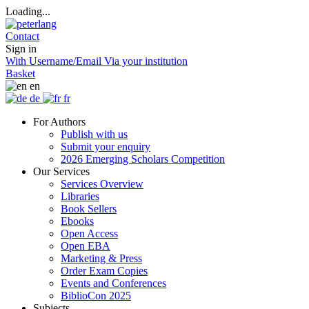
Loading...
Contact
Sign in
With Username/Email
Via your institution
Basket
en
de
fr
For Authors
Publish with us
Submit your enquiry
2026 Emerging Scholars Competition
Our Services
Services Overview
Libraries
Book Sellers
Ebooks
Open Access
Open EBA
Marketing & Press
Order Exam Copies
Events and Conferences
BiblioCon 2025
Subjects