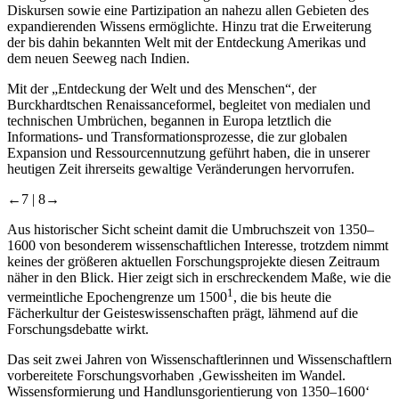
Diskursen sowie eine Partizipation an nahezu allen Gebieten des
expandierenden Wissens ermöglichte. Hinzu trat die Erweiterung
der bis dahin bekannten Welt mit der Entdeckung Amerikas und
dem neuen Seeweg nach Indien.
Mit der „Entdeckung der Welt und des Menschen“, der
Burckhardtschen Renaissanceformel, begleitet von medialen und
technischen Umbrüchen, begannen in Europa letztlich die
Informations- und Transformationsprozesse, die zur globalen
Expansion und Ressourcennutzung geführt haben, die in unserer
heutigen Zeit ihrerseits gewaltige Veränderungen hervorrufen.
←7 |
8→
Aus historischer Sicht scheint damit die Umbruchszeit von 1350–
1600 von besonderem wissenschaftlichen Interesse, trotzdem nimmt
keines der größeren aktuellen Forschungsprojekte diesen Zeitraum
näher in den Blick. Hier zeigt sich in erschreckendem Maße, wie die
1
vermeintliche Epochengrenze um 1500
, die bis heute die
Fächerkultur der Geisteswissenschaften prägt, lähmend auf die
Forschungsdebatte wirkt.
Das seit zwei Jahren von Wissenschaftlerinnen und Wissenschaftlern
vorbereitete Forschungsvorhaben ‚Gewissheiten im Wandel.
Wissensformierung und Handlunsgorientierung von 1350–1600‘