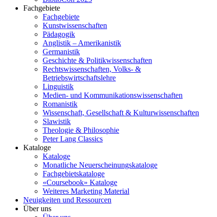
Fachgebiete
Fachgebiete
Kunstwissenschaften
Pädagogik
Anglistik – Amerikanistik
Germanistik
Geschichte & Politikwissenschaften
Rechtswissenschaften, Volks- &
Betriebswirtschaftslehre
Linguistik
Medien- und Kommunikationswissenschaften
Romanistik
Wissenschaft, Gesellschaft & Kulturwissenschaften
Slawistik
Theologie & Philosophie
Peter Lang Classics
Kataloge
Kataloge
Monatliche Neuerscheinungskataloge
Fachgebietskataloge
«Coursebook» Kataloge
Weiteres Marketing Material
Neuigkeiten und Ressourcen
Über uns