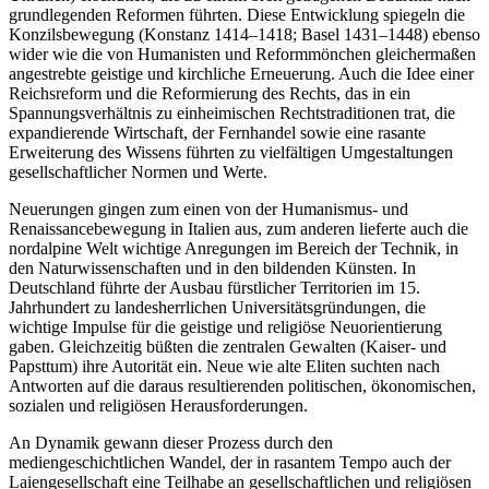
grundlegenden Reformen führten. Diese Entwicklung spiegeln die
Konzilsbewegung (Konstanz 1414–1418; Basel 1431–1448) ebenso
wider wie die von Humanisten und Reformmönchen gleichermaßen
angestrebte geistige und kirchliche Erneuerung. Auch die Idee einer
Reichsreform und die Reformierung des Rechts, das in ein
Spannungsverhältnis zu einheimischen Rechtstraditionen trat, die
expandierende Wirtschaft, der Fernhandel sowie eine rasante
Erweiterung des Wissens führten zu vielfältigen Umgestaltungen
gesellschaftlicher Normen und Werte.
Neuerungen gingen zum einen von der Humanismus- und
Renaissancebewegung in Italien aus, zum anderen lieferte auch die
nordalpine Welt wichtige Anregungen im Bereich der Technik, in
den Naturwissenschaften und in den bildenden Künsten. In
Deutschland führte der Ausbau fürstlicher Territorien im 15.
Jahrhundert zu landesherrlichen Universitätsgründungen, die
wichtige Impulse für die geistige und religiöse Neuorientierung
gaben. Gleichzeitig büßten die zentralen Gewalten (Kaiser- und
Papsttum) ihre Autorität ein. Neue wie alte Eliten suchten nach
Antworten auf die daraus resultierenden politischen, ökonomischen,
sozialen und religiösen Herausforderungen.
An Dynamik gewann dieser Prozess durch den
mediengeschichtlichen Wandel, der in rasantem Tempo auch der
Laiengesellschaft eine Teilhabe an gesellschaftlichen und religiösen