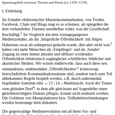
Spannungsfeld zwischen Theorie und Praxis (ca. 1350–1570)
I.
Einleitung
Im Zeitalter elektronischer Massenkommunikation, von Twitter,
Facebook, Chats und Blogs mag es so scheinen, als spiegelten die
dort verhandelten Themen unmittelbar wider, was die Gesellschaft
1
beschäftigt.
Im Vergleich mit dem vorangegangenen
Medienzeitalter, als die ‚bürgerliche Öffentlichkeit‘ mit
Jürgen
2
Habermas
zwar als unbegrenzt gedacht wurde, dies aber nicht war,
haben viel mehr Menschen als ‚Empfänger‘ und als ‚Sender‘
Zugang zu einer immer pluraler und diffuser werdenden
Öffentlichkeit elektronisch zugänglicher schriftlicher, bildlicher und
akustischer Medien. Wir wissen mittlerweile, dass auch diese neu
3
entstandenen, multimodalen ‚Öffentlichkeiten‘
keineswegs
herrschaftsfreie Kommunikationsräume sind, sondern nach zum Teil
altbekannten Regeln bespielt werden, z.B. durch außermedial
begründete Autorität oder
←13 |
14→
Marktmacht. Auch der Traum
4
vom globalen Dorf
, in dem alle gleichsam auf Augenhöhe einen
gleichberechtigten Diskurs pflegen, konnte nicht realisiert werden.
Die Gefahren von Manipulationen bzw. Teilhabebeschränkungen
werden heutzutage breit diskutiert.
Die gegenwärtige Medienrevolution mit all ihren Vor- und