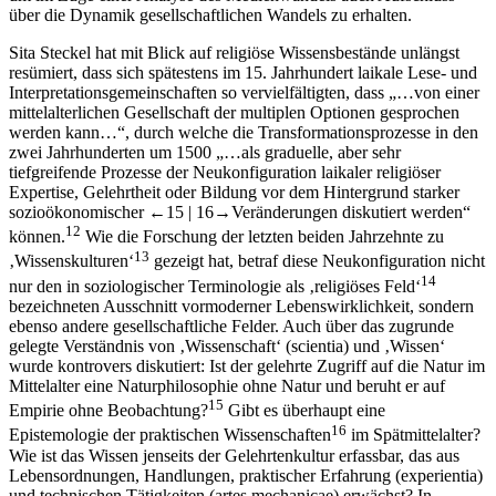
über die Dynamik gesellschaftlichen Wandels zu erhalten.
Sita Steckel
hat mit Blick auf religiöse Wissensbestände unlängst
resümiert, dass sich spätestens im 15. Jahrhundert laikale Lese- und
Interpretationsgemeinschaften so vervielfältigten, dass „…von einer
mittelalterlichen Gesellschaft der multiplen Optionen gesprochen
werden kann…“, durch welche die Transformationsprozesse in den
zwei Jahrhunderten um 1500 „…als graduelle, aber sehr
tiefgreifende Prozesse der Neukonfiguration laikaler religiöser
Expertise, Gelehrtheit oder Bildung vor dem Hintergrund starker
sozioökonomischer
←15 |
16→
Veränderungen diskutiert werden“
12
können.
Wie die Forschung der letzten beiden Jahrzehnte zu
13
‚Wissenskulturen‘
gezeigt hat, betraf diese Neukonfiguration nicht
14
nur den in soziologischer Terminologie als ‚religiöses Feld‘
bezeichneten Ausschnitt vormoderner Lebenswirklichkeit, sondern
ebenso andere gesellschaftliche Felder. Auch über das zugrunde
gelegte Verständnis von ‚Wissenschaft‘ (
scientia
) und ‚Wissen‘
wurde kontrovers diskutiert: Ist der gelehrte Zugriff auf die Natur im
Mittelalter eine Naturphilosophie ohne Natur und beruht er auf
15
Empirie ohne Beobachtung?
Gibt es überhaupt eine
16
Epistemologie der praktischen Wissenschaften
im Spätmittelalter?
Wie ist das Wissen jenseits der Gelehrtenkultur erfassbar, das aus
Lebensordnungen, Handlungen, praktischer Erfahrung (
experientia
)
und technischen Tätigkeiten (
artes mechanicae
) erwächst? In