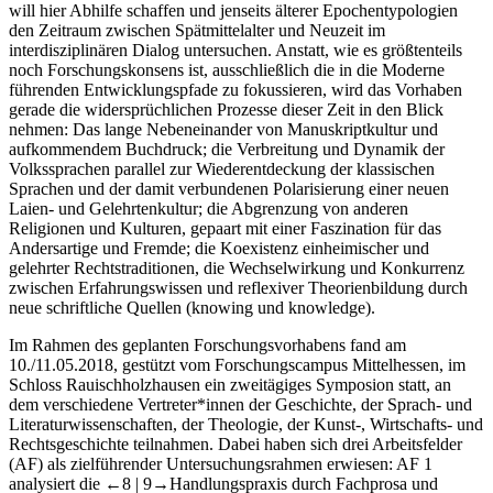
will hier Abhilfe schaffen und jenseits älterer Epochentypologien
den Zeitraum zwischen Spätmittelalter und Neuzeit im
interdisziplinären Dialog untersuchen. Anstatt, wie es größtenteils
noch Forschungskonsens ist, ausschließlich die in die Moderne
führenden Entwicklungspfade zu fokussieren, wird das Vorhaben
gerade die widersprüchlichen Prozesse dieser Zeit in den Blick
nehmen: Das lange Nebeneinander von Manuskriptkultur und
aufkommendem Buchdruck; die Verbreitung und Dynamik der
Volkssprachen parallel zur Wiederentdeckung der klassischen
Sprachen und der damit verbundenen Polarisierung einer neuen
Laien- und Gelehrtenkultur; die Abgrenzung von anderen
Religionen und Kulturen, gepaart mit einer Faszination für das
Andersartige und Fremde; die Koexistenz einheimischer und
gelehrter Rechtstraditionen, die Wechselwirkung und Konkurrenz
zwischen Erfahrungswissen und reflexiver Theorienbildung durch
neue schriftliche Quellen (
knowing
und
knowledge
).
Im Rahmen des geplanten Forschungsvorhabens fand am
10./11.05.2018, gestützt vom Forschungscampus Mittelhessen, im
Schloss Rauischholzhausen ein zweitägiges Symposion statt, an
dem verschiedene Vertreter*innen der Geschichte, der Sprach- und
Literaturwissenschaften, der Theologie, der Kunst-, Wirtschafts- und
Rechtsgeschichte teilnahmen. Dabei haben sich drei Arbeitsfelder
(AF) als zielführender Untersuchungsrahmen erwiesen: AF 1
analysiert die
←8 |
9→
Handlungspraxis durch Fachprosa und