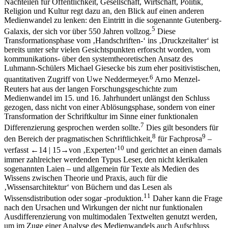
Nachteilen für Öffentlichkeit, Gesellschaft, Wirtschaft, Politik,
Religion und Kultur regt dazu an, den Blick auf einen anderen
Medienwandel zu lenken: den Eintritt in die sogenannte Gutenberg-
5
Galaxis, der sich vor über 550 Jahren vollzog.
Diese
Transformationsphase vom ‚Handschriften-‘ ins ‚Druckzeitalter‘ ist
bereits unter sehr vielen Gesichtspunkten erforscht worden, vom
kommunikations- über den systemtheoretischen Ansatz des
Luhmann-Schülers
Michael Giesecke
bis zum eher positivistischen,
6
quantitativen Zugriff von
Uwe Neddermeyer
.
Arno Menzel-
Reuters
hat aus der langen Forschungsgeschichte zum
Medienwandel im 15. und 16. Jahrhundert unlängst den Schluss
gezogen, dass nicht von einer Ablösungsphase, sondern von einer
Transformation der Schriftkultur im Sinne einer funktionalen
7
Differenzierung gesprochen werden sollte.
Dies gilt besonders für
8
9
den Bereich der pragmatischen Schriftlichkeit,
für Fachprosa
–
10
verfasst
←14 |
15→
von ‚Experten‘
und gerichtet an einen damals
immer zahlreicher werdenden Typus Leser, den nicht klerikalen
sogenannten Laien – und allgemein für Texte als Medien des
Wissens zwischen Theorie und Praxis, auch für die
‚Wissensarchitektur‘ von Büchern und das Lesen als
11
Wissensdistribution oder sogar -produktion.
Daher kann die Frage
nach den Ursachen und Wirkungen der nicht nur funktionalen
Ausdifferenzierung von multimodalen Textwelten genutzt werden,
um im Zuge einer Analyse des Medienwandels auch Aufschluss