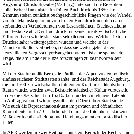
Augsburg. Christoph Galle (Marburg) untersucht die Rezeption
italienischer Humanisten im frühen Buchdruck bis 1650. Im
Zentrum stehen zunächst buchgeschichtliche Fragen wie der Wandel
von der Manuskriptkultur zum frühen Buchdruck und den damit
verbundenen Veränderungen von Leserschichten, Buchgestaltung
und Textauswahl. Der Buchdruck mit seinen marktwirtschaftlichen
Erfordernissen wirkte sich stark selektierend aus. Welche Texte im
Druckzeitalter weitergegeben wurden und welche in der
Manuskriptkultur verblieben, so dass sie weitestgehend dem
neuzeitlichen Vergessen preisgegeben waren, ist eine spannende
Frage, die am Ende der Einzelforschungen zu beantworten sein
wird.
Mit der Stadtrepublik Bern, die nördlich der Alpen zu den politisch
einflussreichsten Stadtstaaten zählte, und der Reichsstadt Augsburg,
die um 1500 zur wirtschaftlich führenden Kraft im süddeutschen
Raum wurde, werden zwei Beispiele städtischer Kultur vorgestellt,
in der die Oberschicht im 15./16. Jahrhundert zunehmend Literatur
in Auftrag gab und wirkungsvoll in den Dienst ihrer Stadt stellte.
Wie auch die Repräsentationskunst im privaten und öffentlichen
Raum diente im 15./16. Jahrhundert damit die Literatur in starkem
Maße der Identitätsfindung und Handlungsorientierung städtischer
Eliten.
In AF 3 werden in zwei Beiträgen aus dem Bereich der Rechts- und