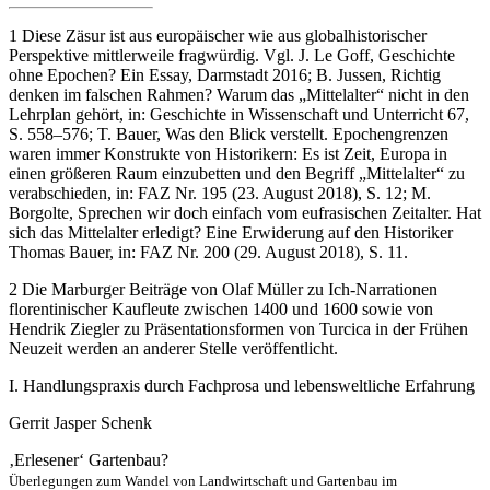
1
Diese Zäsur ist aus europäischer wie aus globalhistorischer
Perspektive mittlerweile fragwürdig. Vgl. J. Le Goff, Geschichte
ohne Epochen? Ein Essay, Darmstadt 2016; B. Jussen, Richtig
denken im falschen Rahmen? Warum das „Mittelalter“ nicht in den
Lehrplan gehört, in: Geschichte in Wissenschaft und Unterricht 67,
S. 558–576; T. Bauer, Was den Blick verstellt. Epochengrenzen
waren immer Konstrukte von Historikern: Es ist Zeit, Europa in
einen größeren Raum einzubetten und den Begriff „Mittelalter“ zu
verabschieden, in: FAZ Nr. 195 (23. August 2018), S. 12; M.
Borgolte, Sprechen wir doch einfach vom eufrasischen Zeitalter. Hat
sich das Mittelalter erledigt? Eine Erwiderung auf den Historiker
Thomas Bauer, in: FAZ Nr. 200 (29. August 2018), S. 11.
2
Die Marburger Beiträge von Olaf Müller zu Ich-Narrationen
florentinischer Kaufleute zwischen 1400 und 1600 sowie von
Hendrik Ziegler zu Präsentationsformen von Turcica in der Frühen
Neuzeit werden an anderer Stelle veröffentlicht.
I.
Handlungspraxis durch Fachprosa und lebensweltliche Erfahrung
Gerrit Jasper Schenk
‚Erlesener‘ Gartenbau?
Überlegungen zum Wandel von Landwirtschaft und Gartenbau im