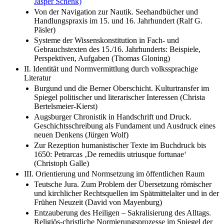
Jasper Schenk)
Von der Navigation zur Nautik. Seehandbücher und
Handlungspraxis im 15. und 16. Jahrhundert (Ralf G.
Päsler)
Systeme der Wissenskonstitution in Fach- und
Gebrauchstexten des 15./16. Jahrhunderts: Beispiele,
Perspektiven, Aufgaben (Thomas Gloning)
II. Identität und Normvermittlung durch volkssprachige
Literatur
Burgund und die Berner Oberschicht. Kulturtransfer im
Spiegel politischer und literarischer Interessen (Christa
Bertelsmeier-Kierst)
Augsburger Chronistik in Handschrift und Druck.
Geschichtsschreibung als Fundament und Ausdruck eines
neuen Denkens (Jürgen Wolf)
Zur Rezeption humanistischer Texte im Buchdruck bis
1650: Petrarcas ‚De remediis utriusque fortunae‘
(Christoph Galle)
III. Orientierung und Normsetzung im öffentlichen Raum
Teutsche Jura. Zum Problem der Übersetzung römischer
und kirchlicher Rechtsquellen im Spätmittelalter und in der
Frühen Neuzeit (David von Mayenburg)
Entzauberung des Heiligen – Sakralisierung des Alltags.
Religiös-christliche Normierungsprozesse im Spiegel der