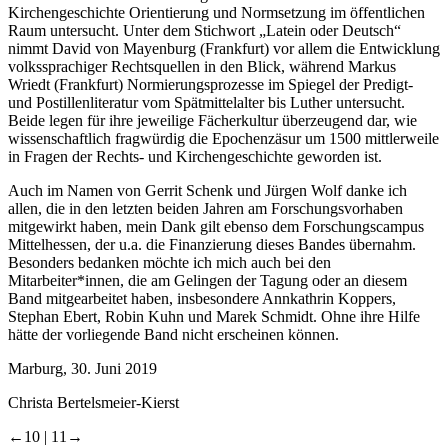
Kirchengeschichte Orientierung und Normsetzung im öffentlichen
Raum untersucht. Unter dem Stichwort „Latein oder Deutsch“
nimmt David von Mayenburg (Frankfurt) vor allem die Entwicklung
volkssprachiger Rechtsquellen in den Blick, während Markus
Wriedt (Frankfurt) Normierungsprozesse im Spiegel der Predigt-
und Postillenliteratur vom Spätmittelalter bis Luther untersucht.
Beide legen für ihre jeweilige Fächerkultur überzeugend dar, wie
wissenschaftlich fragwürdig die Epochenzäsur um 1500 mittlerweile
in Fragen der Rechts- und Kirchengeschichte geworden ist.
Auch im Namen von Gerrit Schenk und Jürgen Wolf danke ich
allen, die in den letzten beiden Jahren am Forschungsvorhaben
mitgewirkt haben, mein Dank gilt ebenso dem Forschungscampus
Mittelhessen, der u.a. die Finanzierung dieses Bandes übernahm.
Besonders bedanken möchte ich mich auch bei den
Mitarbeiter*innen, die am Gelingen der Tagung oder an diesem
Band mitgearbeitet haben, insbesondere Annkathrin Koppers,
Stephan Ebert, Robin Kuhn und Marek Schmidt. Ohne ihre Hilfe
hätte der vorliegende Band nicht erscheinen können.
Marburg, 30. Juni 2019
Christa Bertelsmeier-Kierst
←10 |
11→