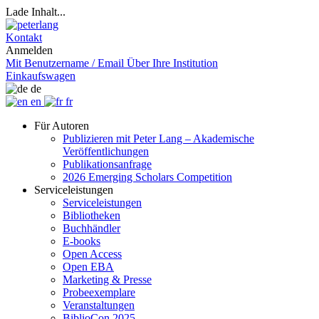
Lade Inhalt...
Kontakt
Anmelden
Mit Benutzername / Email
Über Ihre Institution
Einkaufswagen
de
en
fr
Für Autoren
Publizieren mit Peter Lang – Akademische
Veröffentlichungen
Publikationsanfrage
2026 Emerging Scholars Competition
Serviceleistungen
Serviceleistungen
Bibliotheken
Buchhändler
E-books
Open Access
Open EBA
Marketing & Presse
Probeexemplare
Veranstaltungen
BiblioCon 2025