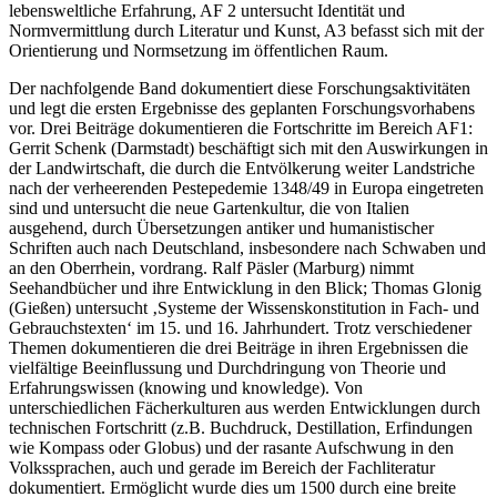
lebensweltliche Erfahrung, AF 2 untersucht Identität und
Normvermittlung durch Literatur und Kunst, A3 befasst sich mit der
Orientierung und Normsetzung im öffentlichen Raum.
Der nachfolgende Band dokumentiert diese Forschungsaktivitäten
und legt die ersten Ergebnisse des geplanten Forschungsvorhabens
vor. Drei Beiträge dokumentieren die Fortschritte im Bereich AF1:
Gerrit Schenk (Darmstadt) beschäftigt sich mit den Auswirkungen in
der Landwirtschaft, die durch die Entvölkerung weiter Landstriche
nach der verheerenden Pestepedemie 1348/49 in Europa eingetreten
sind und untersucht die neue Gartenkultur, die von Italien
ausgehend, durch Übersetzungen antiker und humanistischer
Schriften auch nach Deutschland, insbesondere nach Schwaben und
an den Oberrhein, vordrang. Ralf Päsler (Marburg) nimmt
Seehandbücher und ihre Entwicklung in den Blick; Thomas Glonig
(Gießen) untersucht ‚Systeme der Wissenskonstitution in Fach- und
Gebrauchstexten‘ im 15. und 16. Jahrhundert. Trotz verschiedener
Themen dokumentieren die drei Beiträge in ihren Ergebnissen die
vielfältige Beeinflussung und Durchdringung von Theorie und
Erfahrungswissen (
knowing
und
knowledge
). Von
unterschiedlichen Fächerkulturen aus werden Entwicklungen durch
technischen Fortschritt (z.B. Buchdruck, Destillation, Erfindungen
wie Kompass oder Globus) und der rasante Aufschwung in den
Volkssprachen, auch und gerade im Bereich der Fachliteratur
dokumentiert. Ermöglicht wurde dies um 1500 durch eine breite