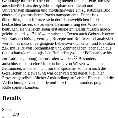
Grundlage für diese Thesenbildung dienen freilich Texte, die fast
ausschließlich aus der gelehrten Sphäre der
litterati
und
Universitäten stammen und möglicherweise ein zu statisches Bild
einer viel dynamischeren Praxis transportieren. Daher ist zu
überprüfen, ob sich Prozesse in der lebensweltlichen Praxis
beobachten lassen, die zu einer Dynamisierung des Wissens
beitrugen, sie vielleicht sogar erst auslösten. Dafür müssen neben
gelehrten und
←17 |
18→
literarischen Texten auch Gebrauchstexte
wie Ratsbeschlüsse, Verträge, Rezepte und Briefwechsel analysiert
werden, es müssen vergangene Lebenswirklichkeiten und Praktiken
z.B. mit Hilfe von Rechnungen und Zehntabgaben, aber auch aus
(landschafts-)archäologischen Befunden (von der Pollenanlyse bis
22
zur Latrinengrabung) rekonstruiert werden.
Besonders
aufschlussreich ist eine Untersuchung von Wissenswandel in
Zeiträumen, in denen nicht nur die Episteme, sondern auch die
Gesellschaft in Bewegung war oder verstärkt geriet, weil hier
Prozesse gesellschaftlicher Aushandlung auf vielen Ebenen und die
Verflechtungen von Theorie und Praxis eine besonders prägnante
Rolle spielen könnten.
Details
Seiten
270