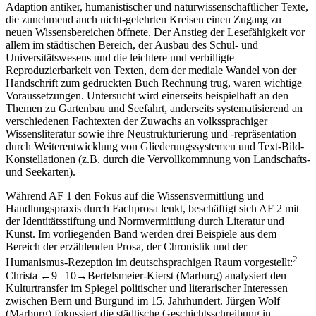
Adaption antiker, humanistischer und naturwissenschaftlicher Texte,
die zunehmend auch nicht-gelehrten Kreisen einen Zugang zu
neuen Wissensbereichen öffnete. Der Anstieg der Lesefähigkeit vor
allem im städtischen Bereich, der Ausbau des Schul- und
Universitätswesens und die leichtere und verbilligte
Reproduzierbarkeit von Texten, dem der mediale Wandel von der
Handschrift zum gedruckten Buch Rechnung trug, waren wichtige
Voraussetzungen. Untersucht wird einerseits beispielhaft an den
Themen zu Gartenbau und Seefahrt, anderseits systematisierend an
verschiedenen Fachtexten der Zuwachs an volkssprachiger
Wissensliteratur sowie ihre Neustrukturierung und -repräsentation
durch Weiterentwicklung von Gliederungssystemen und Text-Bild-
Konstellationen (z.B. durch die Vervollkommnung von Landschafts-
und Seekarten).
Während AF 1 den Fokus auf die Wissensvermittlung und
Handlungspraxis durch Fachprosa lenkt, beschäftigt sich AF 2 mit
der Identitätsstiftung und Normvermittlung durch Literatur und
Kunst. Im vorliegenden Band werden drei Beispiele aus dem
Bereich der erzählenden Prosa, der Chronistik und der
2
Humanismus-Rezeption im deutschsprachigen Raum vorgestellt:
Christa
←9 |
10→
Bertelsmeier-Kierst (Marburg) analysiert den
Kulturtransfer im Spiegel politischer und literarischer Interessen
zwischen Bern und Burgund im 15. Jahrhundert. Jürgen Wolf
(Marburg) fokussiert die städtische Geschichtsschreibung in