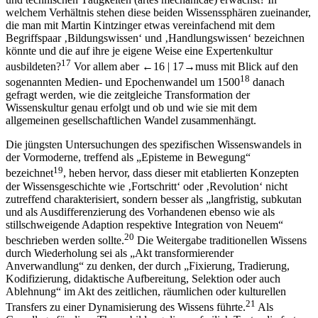
welchem Verhältnis stehen diese beiden Wissenssphären zueinander,
die man mit
Martin Kintzinger
etwas vereinfachend mit dem
Begriffspaar ‚Bildungswissen‘ und ‚Handlungswissen‘ bezeichnen
könnte und die auf ihre je eigene Weise eine Expertenkultur
17
ausbildeten?
Vor allem aber
←16 |
17→
muss mit Blick auf den
18
sogenannten Medien- und Epochenwandel um 1500
danach
gefragt werden, wie die zeitgleiche Transformation der
Wissenskultur genau erfolgt und ob und wie sie mit dem
allgemeinen gesellschaftlichen Wandel zusammenhängt.
Die jüngsten Untersuchungen des spezifischen Wissenswandels in
der Vormoderne, treffend als „Episteme in Bewegung“
19
bezeichnet
, heben hervor, dass dieser mit etablierten Konzepten
der Wissensgeschichte wie ‚Fortschritt‘ oder ‚Revolution‘ nicht
zutreffend charakterisiert, sondern besser als „langfristig, subkutan
und als Ausdifferenzierung des Vorhandenen ebenso wie als
stillschweigende Adaption respektive Integration von Neuem“
20
beschrieben werden sollte.
Die Weitergabe traditionellen Wissens
durch Wiederholung sei als „Akt transformierender
Anverwandlung“ zu denken, der durch „Fixierung, Tradierung,
Kodifizierung, didaktische Aufbereitung, Selektion oder auch
Ablehnung“ im Akt des zeitlichen, räumlichen oder kulturellen
21
Transfers zu einer Dynamisierung des Wissens führte.
Als