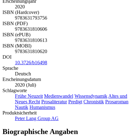
Erscheinungsjahr
2020
ISBN (Hardcover)
9783631793756
ISBN (PDF)
9783631810606
ISBN (ePUB)
9783631810613
ISBN (MOBI)
9783631810620
DOI
10.3726/b16498
Sprache
Deutsch
Erscheinungsdatum
2020 (Juli)
Schlagworte
Frühe Neuzeit
Medienwandel
Wissensdynamik
Altes und
Neues Recht
Prosaliteratur
Predigt
Chronistik
Prosaroman
Nautik
Humanismus
Produktsicherheit
Peter Lang Group AG
Biographische Angaben