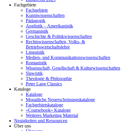
Fachgebiete
Fachgebiete
Kunstwissenschaften
Pädagogik
Anglistik – Amerikanistik
Germanistik
Geschichte & Politikwissenschaften
Rechtswissenschaften, Volks- &
Betriebswirtschaftslehre
Linguistik
Medien- und Kommunikationswissenschaften
Romanistik
Wissenschaft, Gesellschaft & Kulturwissenschaften
Slawistik
Theologie & Philosophie
Peter Lang Classics
Kataloge
Kataloge
Monatliche Neuerscheinungskataloge
Fachgebietskataloge
«Coursebook» Kataloge
Weiteres Marketing Material
Neuigkeiten und Ressourcen
Über uns