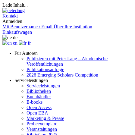
Lade Inhalt...
Kontakt
Anmelden
Mit Benutzername / Email
Über Ihre Institution
Einkaufswagen
de
en
fr
Für Autoren
Publizieren mit Peter Lang – Akademische
Veröffentlichungen
Publikationsanfrage
2026 Emerging Scholars Competition
Serviceleistungen
Serviceleistungen
Bibliotheken
Buchhändler
E-books
Open Access
Open EBA
Marketing & Presse
Probeexemplare
Veranstaltungen
BiblioCon 2025