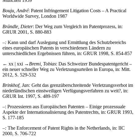
München 1959
Bouju, André
: Patent Infringement Litigation Costs – A Practical
Worldwide Survey, London 1987
Brändle, Dieter
: Der Weg zum Vergleich im Patentprozess, in:
GRUR 2001, S. 880-883
–:
Kann und darf Auslegung und Ermittlung des Schutzbereichs
eines europäischen Patents in verschiedenen Ländern zu
unterschiedlichen Ergebnissen führen, in: GRUR 1998, S. 854-857
← xx | xxi →
Bremi, Tobias
: Das Schweizer Bundespatentgericht –
ein neuer schneller Weg zu Verletzungsurteilen in Europa, in: Mitt.
2012, S. 529-532
Brinkhof, Jan:
Geht das grenzüberschreitende Verletzungsverbot im
niederländischen einstweiligen Verfügungsverfahren zu weit?, in:
GRUR Int. 1997, S. 489-197
–
: Prozessieren aus Europäischen Patenten – Einige prozessuale
Aspekte der Internationalisierung des Patentrechts, in: GRUR 1993,
S. 177-185
–:
The Enforcement of Patent Rights in the Netherlands, in: IIC
2000, S. 706-722