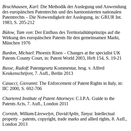
Bruchhausen, Karl:
Die Methodik der Auslegung und Anwendung
des europäischen Patentrechts und des harmonisierten nationalen
Patentrechts – Die Notwendigkeit der Auslegung, in: GRUR Int.
1983, S. 205-212
Bülow, Tam von
: Der Einfluss des Territorialitätsprinzips auf die
Wirkung des europäischen Patents für den gemeinsamen Markt,
München 1976
Burdon, Michael
: Phoenix Risen – Changes at the specialist UK
Patents County Court, in: Patent World 2003, Heft 154, S. 19-21
Busse, Rudolf
: Patentgesetz Kommentar, hrsg. v. Alfred
Keukenschrijver, 7. Aufl., Berlin 2013
Casucci, Giovanni
: The Enforcement of Patent Rights in Italy, in:
IIC 2000, S. 692-706
Chartered Institute of Patent Attorneys
: C.I.P.A. Guide to the
Patents Acts, 7. Aufl., London 2011
Cornish, William/Lleewelyn, David/Aplin, Tanya
: Intellectual
property – patents, copyright, trade marks and allied rights, 8. Aufl.,
London 2013