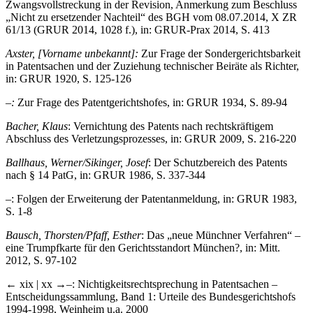
Zwangsvollstreckung in der Revision, Anmerkung zum Beschluss
„Nicht zu ersetzender Nachteil“ des BGH vom 08.07.2014, X ZR
61/13 (GRUR 2014, 1028 f.), in: GRUR-Prax 2014, S. 413
Axster, [Vorname unbekannt]:
Zur Frage der Sondergerichtsbarkeit
in Patentsachen und der Zuziehung technischer Beiräte als Richter,
in: GRUR 1920, S. 125-126
–:
Zur Frage des Patentgerichtshofes, in: GRUR 1934, S. 89-94
Bacher, Klaus
: Vernichtung des Patents nach rechtskräftigem
Abschluss des Verletzungsprozesses, in: GRUR 2009, S. 216-220
Ballhaus, Werner/Sikinger, Josef
: Der Schutzbereich des Patents
nach § 14 PatG, in: GRUR 1986, S. 337-344
–
: Folgen der Erweiterung der Patentanmeldung, in: GRUR 1983,
S. 1-8
Bausch, Thorsten/Pfaff, Esther
: Das „neue Münchner Verfahren“ –
eine Trumpfkarte für den Gerichtsstandort München?, in: Mitt.
2012, S. 97-102
← xix | xx →
–
: Nichtigkeitsrechtsprechung in Patentsachen –
Entscheidungssammlung, Band 1: Urteile des Bundesgerichtshofs
1994-1998, Weinheim u.a. 2000