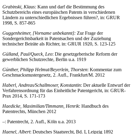
Grabinski, Klaus:
Kann und darf die Bestimmung des
Schutzbereichs eines europäischen Patents in verschiedenen
Ländern zu unterschiedlichen Ergebnissen führen?, in: GRUR
1998, S. 857-865
Guggenheimer, [Vorname unbekannt]:
Zur Frage der
Sondergerichtsbarkeit in Patentsachen und der Zuziehung
technischer Beiräte als Richter, in: GRUR 1920, S. 123-125
Gülland, Paul/Queck, Leo
: Die gesetzgeberische Reform der
gewerblichen Schutzrechte, Berlin u.a. 1919
Günther, Philipp Helmut/Beyerlein, Thorsten
: Kommentar zum
Geschmacksmustergesetz, 2. Aufl., Frankfurt/M. 2012
Haberl, Andreas/Schallmoser, Konstantin
: Der aktuelle Entwurf der
Verfahrensordnung für das Einheitliche Patentgericht, in: GRUR-
Prax 2014, S. 171-173
Haedicke, Maximilian/Timmann, Henrik
: Handbuch des
Patentrechts, München 2012
–
: Patentrecht, 2. Aufl., Köln u.a. 2013
Haenel, Albert
: Deutsches Staatsrecht, Bd. I, Leipzig 1892