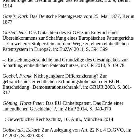
Reihenfolge der Bestimmungen des Patentgesetzes, Bd. 9, Berlin
1914
Gareis, Karl
: Das Deutsche Patentgesetz vom 25. Mai 1877, Berlin
1877
Gaster, Jens
: Das Gutachten des EuGH zum Entwurf eines
Übereinkommens zur Schaffung eines Europäischen Patentgerichts
– Ein weiterer Stolperstein auf dem Wege zu einem einheitlichen
Patentsystem in Europa?, in: EuZW 2011, S. 394-399
–:
Entstehungsgeschichte und Grundzüge des Gesamtpakets zur
Schaffung einheitlichen Patentschutzes, in: CR 2013, S. 69-78
Goebel, Frank
: Nicht gangbare Differenzierung? Zur
gebrauchsmusterrechtlichen Erfindungshöhe nach der BGH-
Entscheidung „Demonstrationsschrank”, in: GRUR 2008, S. 301-
312
Götting, Horst-Peter
: Das EU-Einheitspatent. Das Ende einer
„unendlichen Geschichte“?, in: ZEuP 2014, S. 349-370
–
: Gewerblicher Rechtsschutz, 10. Aufl., München 2014
Gottschalk, Eckart
: Zur Auslegung von Art. 22 Nr. 4 EuGVO, in:
JZ 2007, S. 300-303