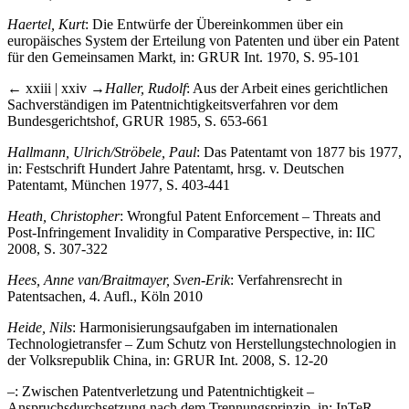
Haertel, Kurt
: Die Entwürfe der Übereinkommen über ein
europäisches System der Erteilung von Patenten und über ein Patent
für den Gemeinsamen Markt, in: GRUR Int. 1970, S. 95-101
← xxiii | xxiv →
Haller, Rudolf
: Aus der Arbeit eines gerichtlichen
Sachverständigen im Patentnichtigkeitsverfahren vor dem
Bundesgerichtshof, GRUR 1985, S. 653-661
Hallmann, Ulrich/Ströbele, Paul
: Das Patentamt von 1877 bis 1977,
in: Festschrift Hundert Jahre Patentamt, hrsg. v. Deutschen
Patentamt, München 1977, S. 403-441
Heath, Christopher
: Wrongful Patent Enforcement – Threats and
Post-Infringement Invalidity in Comparative Perspective, in: IIC
2008, S. 307-322
Hees, Anne van/Braitmayer, Sven-Erik
: Verfahrensrecht in
Patentsachen, 4. Aufl., Köln 2010
Heide, Nils
: Harmonisierungsaufgaben im internationalen
Technologietransfer – Zum Schutz von Herstellungstechnologien in
der Volksrepublik China, in: GRUR Int. 2008, S. 12-20
–
: Zwischen Patentverletzung und Patentnichtigkeit –
Anspruchsdurchsetzung nach dem Trennungsprinzip, in: InTeR