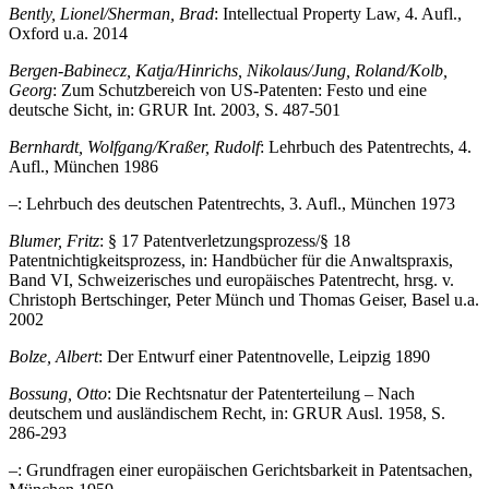
Bently, Lionel/Sherman, Brad
: Intellectual Property Law, 4. Aufl.,
Oxford u.a. 2014
Bergen-Babinecz, Katja/Hinrichs, Nikolaus/Jung, Roland/Kolb,
Georg
: Zum Schutzbereich von US-Patenten: Festo und eine
deutsche Sicht, in: GRUR Int. 2003, S. 487-501
Bernhardt, Wolfgang/Kraßer, Rudolf
: Lehrbuch des Patentrechts, 4.
Aufl., München 1986
–
: Lehrbuch des deutschen Patentrechts, 3. Aufl., München 1973
Blumer, Fritz
: § 17 Patentverletzungsprozess/§ 18
Patentnichtigkeitsprozess, in: Handbücher für die Anwaltspraxis,
Band VI, Schweizerisches und europäisches Patentrecht, hrsg. v.
Christoph Bertschinger, Peter Münch und Thomas Geiser, Basel u.a.
2002
Bolze, Albert
: Der Entwurf einer Patentnovelle, Leipzig 1890
Bossung, Otto
: Die Rechtsnatur der Patenterteilung – Nach
deutschem und ausländischem Recht, in: GRUR Ausl. 1958, S.
286-293
–
: Grundfragen einer europäischen Gerichtsbarkeit in Patentsachen,