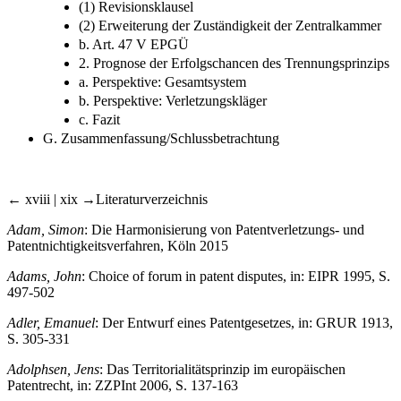
(1) Revisionsklausel
(2) Erweiterung der Zuständigkeit der Zentralkammer
b. Art. 47 V EPGÜ
2. Prognose der Erfolgschancen des Trennungsprinzips
a. Perspektive: Gesamtsystem
b. Perspektive: Verletzungskläger
c. Fazit
G. Zusammenfassung/Schlussbetrachtung
← xviii | xix →
Literaturverzeichnis
Adam, Simon
: Die Harmonisierung von Patentverletzungs- und
Patentnichtigkeitsverfahren, Köln 2015
Adams, John
: Choice of forum in patent disputes, in: EIPR 1995, S.
497-502
Adler, Emanuel
: Der Entwurf eines Patentgesetzes, in: GRUR 1913,
S. 305-331
Adolphsen, Jens
: Das Territorialitätsprinzip im europäischen
Patentrecht, in: ZZPInt 2006, S. 137-163