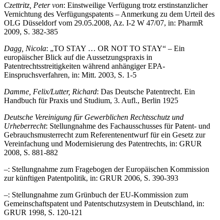
Czettritz, Peter von
: Einstweilige Verfügung trotz erstinstanzlicher
Vernichtung des Verfügungspatents – Anmerkung zu dem Urteil des
OLG Düsseldorf vom 29.05.2008, Az. I-2 W 47/07, in: PharmR
2009, S. 382-385
Dagg, Nicola
: „TO STAY … OR NOT TO STAY“ – Ein
europäischer Blick auf die Aussetzungspraxis in
Patentrechtsstreitigkeiten während anhängiger EPA-
Einspruchsverfahren, in: Mitt. 2003, S. 1-5
Damme, Felix/Lutter, Richard
: Das Deutsche Patentrecht. Ein
Handbuch für Praxis und Studium, 3. Aufl., Berlin 1925
Deutsche Vereinigung für Gewerblichen Rechtsschutz und
Urheberrecht
: Stellungnahme des Fachausschusses für Patent- und
Gebrauchsmusterrecht zum Referentenentwurf für ein Gesetz zur
Vereinfachung und Modernisierung des Patentrechts, in: GRUR
2008, S. 881-882
–
: Stellungnahme zum Fragebogen der Europäischen Kommission
zur künftigen Patentpolitik, in: GRUR 2006, S. 390-393
–
: Stellungnahme zum Grünbuch der EU-Kommission zum
Gemeinschaftspatent und Patentschutzsystem in Deutschland, in:
GRUR 1998, S. 120-121