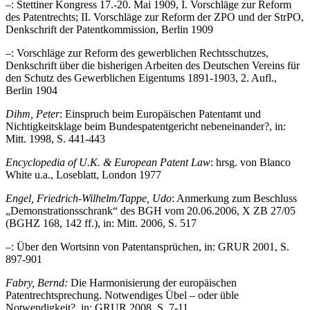
–
: Stettiner Kongress 17.-20. Mai 1909, I. Vorschläge zur Reform
des Patentrechts; II. Vorschläge zur Reform der ZPO und der StrPO,
Denkschrift der Patentkommission, Berlin 1909
–
: Vorschläge zur Reform des gewerblichen Rechtsschutzes,
Denkschrift über die bisherigen Arbeiten des Deutschen Vereins für
den Schutz des Gewerblichen Eigentums 1891-1903, 2. Aufl.,
Berlin 1904
Dihm, Peter
: Einspruch beim Europäischen Patentamt und
Nichtigkeitsklage beim Bundespatentgericht nebeneinander?, in:
Mitt. 1998, S. 441-443
Encyclopedia of U.K. & European Patent Law
: hrsg. von Blanco
White u.a., Loseblatt, London 1977
Engel, Friedrich-Wilhelm/Tappe, Udo
: Anmerkung zum Beschluss
„Demonstrationsschrank“ des BGH vom 20.06.2006, X ZB 27/05
(BGHZ 168, 142 ff.), in: Mitt. 2006, S. 517
–
: Über den Wortsinn von Patentansprüchen, in: GRUR 2001, S.
897-901
Fabry, Bernd:
Die Harmonisierung der europäischen
Patentrechtsprechung. Notwendiges Übel – oder üble
Notwendigkeit?, in: GRUR 2008, S. 7-11