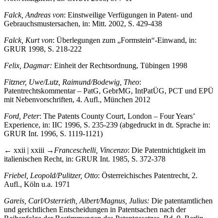
Falck, Andreas von
: Einstweilige Verfügungen in Patent- und
Gebrauchsmustersachen, in: Mitt. 2002, S. 429-438
Falck, Kurt von
: Überlegungen zum „Formstein“-Einwand, in:
GRUR 1998, S. 218-222
Felix, Dagmar:
Einheit der Rechtsordnung, Tübingen 1998
Fitzner, Uwe/Lutz, Raimund/Bodewig, Theo
:
Patentrechtskommentar – PatG, GebrMG, IntPatÜG, PCT und EPÜ
mit Nebenvorschriften, 4. Aufl., München 2012
Ford, Peter
: The Patents County Court, London – Four Years’
Experience, in: IIC 1996, S. 235-239 (abgedruckt in dt. Sprache in:
GRUR Int. 1996, S. 1119-1121)
← xxii | xxiii →
Franceschelli, Vincenzo
: Die Patentnichtigkeit im
italienischen Recht, in: GRUR Int. 1985, S. 372-378
Friebel, Leopold/Pulitzer, Otto
: Österreichisches Patentrecht, 2.
Aufl., Köln u.a. 1971
Gareis, Carl/Osterrieth, Albert/Magnus, Julius:
Die patentamtlichen
und gerichtlichen Entscheidungen in Patentsachen nach der