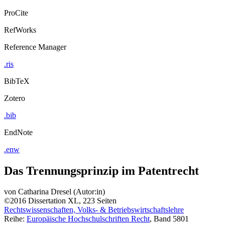
ProCite
RefWorks
Reference Manager
.ris
BibTeX
Zotero
.bib
EndNote
.enw
Das Trennungsprinzip im Patentrecht
von
Catharina Dresel (Autor:in)
©2016
Dissertation
XL, 223 Seiten
Rechtswissenschaften, Volks- & Betriebswirtschaftslehre
Reihe:
Europäische Hochschulschriften Recht
, Band 5801