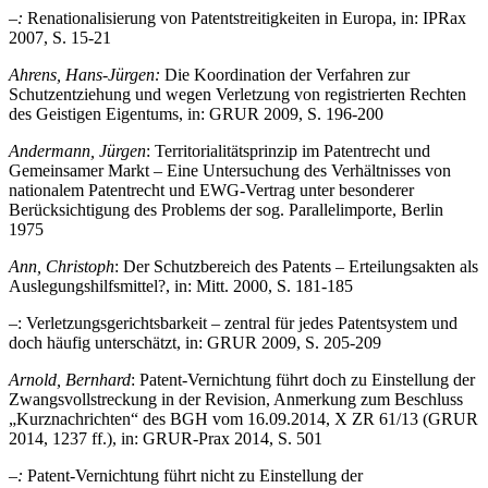
–:
Renationalisierung von Patentstreitigkeiten in Europa, in: IPRax
2007, S. 15-21
Ahrens, Hans-Jürgen:
Die Koordination der Verfahren zur
Schutzentziehung und wegen Verletzung von registrierten Rechten
des Geistigen Eigentums, in: GRUR 2009, S. 196-200
Andermann, Jürgen
: Territorialitätsprinzip im Patentrecht und
Gemeinsamer Markt – Eine Untersuchung des Verhältnisses von
nationalem Patentrecht und EWG-Vertrag unter besonderer
Berücksichtigung des Problems der sog. Parallelimporte, Berlin
1975
Ann, Christoph
: Der Schutzbereich des Patents – Erteilungsakten als
Auslegungshilfsmittel?, in: Mitt. 2000, S. 181-185
–
: Verletzungsgerichtsbarkeit – zentral für jedes Patentsystem und
doch häufig unterschätzt, in: GRUR 2009, S. 205-209
Arnold, Bernhard
: Patent-Vernichtung führt doch zu Einstellung der
Zwangsvollstreckung in der Revision, Anmerkung zum Beschluss
„Kurznachrichten“ des BGH vom 16.09.2014, X ZR 61/13 (GRUR
2014, 1237 ff.), in: GRUR-Prax 2014, S. 501
–:
Patent-Vernichtung führt nicht zu Einstellung der