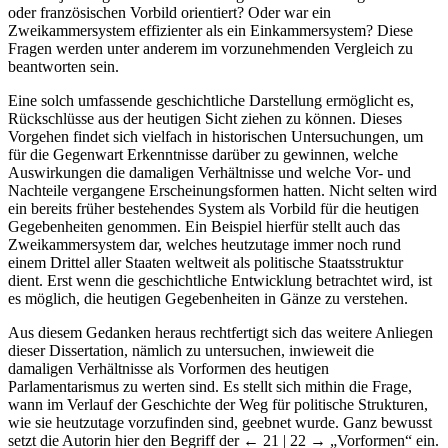
oder französischen Vorbild orientiert? Oder war ein
Zweikammersystem effizienter als ein Einkammersystem? Diese
Fragen werden unter anderem im vorzunehmenden Vergleich zu
beantworten sein.
Eine solch umfassende geschichtliche Darstellung ermöglicht es,
Rückschlüsse aus der heutigen Sicht ziehen zu können. Dieses
Vorgehen findet sich vielfach in historischen Untersuchungen, um
für die Gegenwart Erkenntnisse darüber zu gewinnen, welche
Auswirkungen die damaligen Verhältnisse und welche Vor- und
Nachteile vergangene Erscheinungsformen hatten. Nicht selten wird
ein bereits früher bestehendes System als Vorbild für die heutigen
Gegebenheiten genommen. Ein Beispiel hierfür stellt auch das
Zweikammersystem dar, welches heutzutage immer noch rund
einem Drittel aller Staaten weltweit als politische Staatsstruktur
dient. Erst wenn die geschichtliche Entwicklung betrachtet wird, ist
es möglich, die heutigen Gegebenheiten in Gänze zu verstehen.
Aus diesem Gedanken heraus rechtfertigt sich das weitere Anliegen
dieser Dissertation, nämlich zu untersuchen, inwieweit die
damaligen Verhältnisse als Vorformen des heutigen
Parlamentarismus zu werten sind. Es stellt sich mithin die Frage,
wann im Verlauf der Geschichte der Weg für politische Strukturen,
wie sie heutzutage vorzufinden sind, geebnet wurde. Ganz bewusst
setzt die Autorin hier den Begriff der
← 21 | 22 →
„Vorformen“ ein.