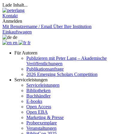
Lade Inhalt...
Kontakt
Anmelden
Mit Benutzername / Email
Über Ihre Institution
Einkaufswagen
de
en
fr
Für Autoren
Publizieren mit Peter Lang – Akademische
Veröffentlichungen
Publikationsanfrage
2026 Emerging Scholars Competition
Serviceleistungen
Serviceleistungen
Bibliotheken
Buchhändler
E-books
Open Access
Open EBA
Marketing & Presse
Probeexemplare
Veranstaltungen
BiblioCon 2025