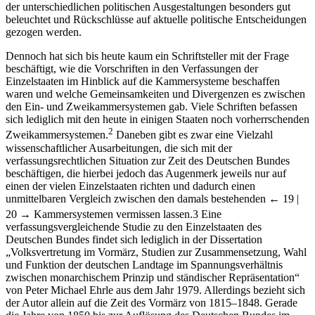
der unterschiedlichen politischen Ausgestaltungen besonders gut
beleuchtet und Rückschlüsse auf aktuelle politische Entscheidungen
gezogen werden.
Dennoch hat sich bis heute kaum ein Schriftsteller mit der Frage
beschäftigt, wie die Vorschriften in den Verfassungen der
Einzelstaaten im Hinblick auf die Kammersysteme beschaffen
waren und welche Gemeinsamkeiten und Divergenzen es zwischen
den Ein- und Zweikammersystemen gab. Viele Schriften befassen
sich lediglich mit den heute in einigen Staaten noch vorherrschenden
2
Zweikammersystemen.
Daneben gibt es zwar eine Vielzahl
wissenschaftlicher Ausarbeitungen, die sich mit der
verfassungsrechtlichen Situation zur Zeit des Deutschen Bundes
beschäftigen, die hierbei jedoch das Augenmerk jeweils nur auf
einen der vielen Einzelstaaten richten und dadurch einen
unmittelbaren Vergleich zwischen den damals bestehenden
← 19 |
20 →
Kammersystemen vermissen lassen.
3
Eine
verfassungsvergleichende Studie zu den Einzelstaaten des
Deutschen Bundes findet sich lediglich in der Dissertation
„Volksvertretung im Vormärz, Studien zur Zusammensetzung, Wahl
und Funktion der deutschen Landtage im Spannungsverhältnis
zwischen monarchischem Prinzip und ständischer Repräsentation“
von Peter Michael Ehrle aus dem Jahr 1979. Allerdings bezieht sich
der Autor allein auf die Zeit des Vormärz von 1815–1848. Gerade