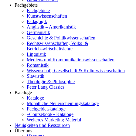
Fachgebiete
Fachgebiete
Kunstwissenschaften
Pädagogik
Anglistik – Amerikanistik
Germanistik
Geschichte & Politikwissenschaften
Rechtswissenschaften, Volks- &
Betriebswirtschaftslehre
Linguistik
Medien- und Kommunikationswissenschaften
Romanistik
Wissenschaft, Gesellschaft & Kulturwissenschaften
Slawistik
Theologie & Philosophie
Peter Lang Classics
Kataloge
Kataloge
Monatliche Neuerscheinungskataloge
Fachgebietskataloge
«Coursebook» Kataloge
Weiteres Marketing Material
Neuigkeiten und Ressourcen
Über uns