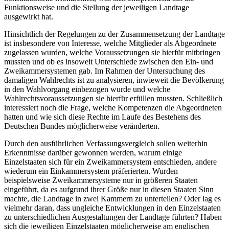
Funktionsweise und die Stellung der jeweiligen Landtage
ausgewirkt hat.
Hinsichtlich der Regelungen zu der Zusammensetzung der Landtage
ist insbesondere von Interesse, welche Mitglieder als Abgeordnete
zugelassen wurden, welche Voraussetzungen sie hierfür mitbringen
mussten und ob es insoweit Unterschiede zwischen den Ein- und
Zweikammersystemen gab. Im Rahmen der Untersuchung des
damaligen Wahlrechts ist zu analysieren, inwieweit die Bevölkerung
in den Wahlvorgang einbezogen wurde und welche
Wahlrechtsvoraussetzungen sie hierfür erfüllen mussten. Schließlich
interessiert noch die Frage, welche Kompetenzen die Abgeordneten
hatten und wie sich diese Rechte im Laufe des Bestehens des
Deutschen Bundes möglicherweise veränderten.
Durch den ausführlichen Verfassungsvergleich sollen weiterhin
Erkenntnisse darüber gewonnen werden, warum einige
Einzelstaaten sich für ein Zweikammersystem entschieden, andere
wiederum ein Einkammersystem präferierten. Wurden
beispielsweise Zweikammersysteme nur in größeren Staaten
eingeführt, da es aufgrund ihrer Größe nur in diesen Staaten Sinn
machte, die Landtage in zwei Kammern zu unterteilen? Oder lag es
vielmehr daran, dass ungleiche Entwicklungen in den Einzelstaaten
zu unterschiedlichen Ausgestaltungen der Landtage führten? Haben
sich die jeweiligen Einzelstaaten möglicherweise am englischen