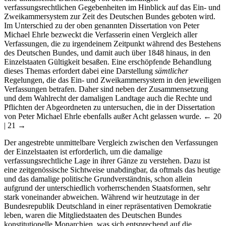
verfassungsrechtlichen Gegebenheiten im Hinblick auf das Ein- und
Zweikammersystem zur Zeit des Deutschen Bundes geboten wird.
Im Unterschied zu der oben genannten Dissertation von Peter
Michael Ehrle bezweckt die Verfasserin einen Vergleich aller
Verfassungen, die zu irgendeinem Zeitpunkt während des Bestehens
des Deutschen Bundes, und damit auch über 1848 hinaus, in den
Einzelstaaten Gültigkeit besaßen. Eine erschöpfende Behandlung
dieses Themas erfordert dabei eine Darstellung
sämtlicher
Regelungen, die das Ein- und Zweikammersystem in den jeweiligen
Verfassungen betrafen. Daher sind neben der Zusammensetzung
und dem Wahlrecht der damaligen Landtage auch die Rechte und
Pflichten der Abgeordneten zu untersuchen, die in der Dissertation
von Peter Michael Ehrle ebenfalls außer Acht gelassen wurde.
← 20
| 21 →
Der angestrebte unmittelbare Vergleich zwischen den Verfassungen
der Einzelstaaten ist erforderlich, um die damalige
verfassungsrechtliche Lage in ihrer Gänze zu verstehen. Dazu ist
eine zeitgenössische Sichtweise unabdingbar, da oftmals das heutige
und das damalige politische Grundverständnis, schon allein
aufgrund der unterschiedlich vorherrschenden Staatsformen, sehr
stark voneinander abweichen. Während wir heutzutage in der
Bundesrepublik Deutschland in einer repräsentativen Demokratie
leben, waren die Mitgliedstaaten des Deutschen Bundes
konstitutionelle Monarchien, was sich entsprechend auf die