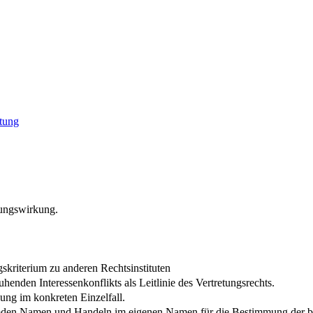
etung
tungswirkung.
skriterium zu anderen Rechtsinstituten
enden Interessenkonflikts als Leitlinie des Vertretungsrechts.
kung im konkreten Einzelfall.
mden Namen und Handeln im eigenen Namen für die Bestimmung der be