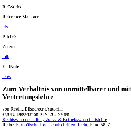
RefWorks
Reference Manager
.ris
BibTeX
Zotero
.bib
EndNote
.enw
Zum Verhältnis von unmittelbarer und mit
Vertretungslehre
von
Regina Ellsperger (Autor:in)
©2016
Dissertation
XIV, 202 Seiten
Rechtswissenschaften, Volks- & Betriebswirtschaftslehre
Reihe:
Europäische Hochschulschriften Recht
, Band 5827