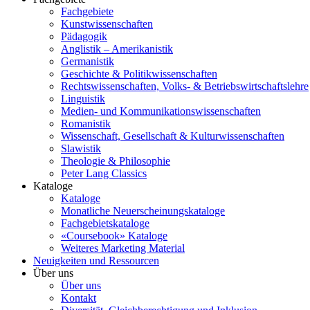
Fachgebiete
Kunstwissenschaften
Pädagogik
Anglistik – Amerikanistik
Germanistik
Geschichte & Politikwissenschaften
Rechtswissenschaften, Volks- & Betriebswirtschaftslehre
Linguistik
Medien- und Kommunikationswissenschaften
Romanistik
Wissenschaft, Gesellschaft & Kulturwissenschaften
Slawistik
Theologie & Philosophie
Peter Lang Classics
Kataloge
Kataloge
Monatliche Neuerscheinungskataloge
Fachgebietskataloge
«Coursebook» Kataloge
Weiteres Marketing Material
Neuigkeiten und Ressourcen
Über uns
Über uns
Kontakt