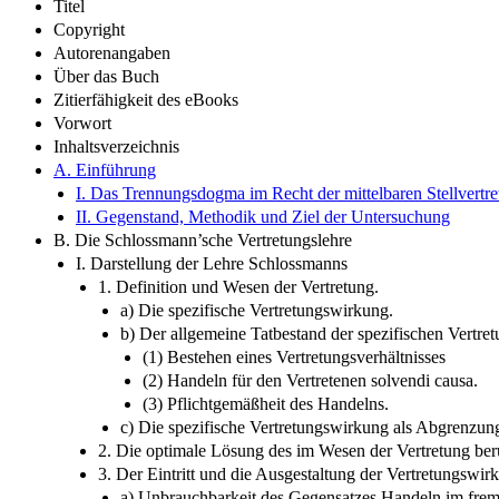
Titel
Copyright
Autorenangaben
Über das Buch
Zitierfähigkeit des eBooks
Vorwort
Inhaltsverzeichnis
A. Einführung
I. Das Trennungsdogma im Recht der mittelbaren Stellvertr
II. Gegenstand, Methodik und Ziel der Untersuchung
B. Die Schlossmann’sche Vertretungslehre
I. Darstellung der Lehre Schlossmanns
1. Definition und Wesen der Vertretung.
a) Die spezifische Vertretungswirkung.
b) Der allgemeine Tatbestand der spezifischen Vertre
(1) Bestehen eines Vertretungsverhältnisses
(2) Handeln für den Vertretenen solvendi causa.
(3) Pflichtgemäßheit des Handelns.
c) Die spezifische Vertretungswirkung als Abgrenzung
2. Die optimale Lösung des im Wesen der Vertretung beruh
3. Der Eintritt und die Ausgestaltung der Vertretungswir
a) Unbrauchbarkeit des Gegensatzes Handeln im fre