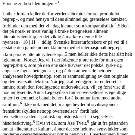
3
Epoche zu beschleuningen.»
Lothar Jordan kaller derfor
verdenslitteratur
for «et produktivt
begrep», og med hensyn til dens alminnelige, grenseløse karakter,
4
forbinder den med det vi i dag kjenner som
komparatistikk
.
Siden
det på norsk er mest vanlig å bruke betegnelsen allmenn
litteraturvitenskap, er det viktig å markere denne lille
nyansen
←10 |
11→
tidlig. Svenske litteraturforskere er på vei til å
erstatte den gamle nomenklaturen med et internasjonalt begrep,
«komparativ litteraturvitenskap»,
5
men heller ikke dette har slått helt
igjennom i Norge. Jeg vil i det følgende gjøre rede for min egen
begrepsbruk, som på den ene side tilsvarer det polske, tyske og
engelske fagets betegnelser, og på den annen side betoner
analysenes hovedprinsipp, som er sammenligning av den originale
og den oversatte teksten. Når jeg skal redegjøre for en teoretisk
ramme rundt den foreliggende undersøkelsen, vil jeg først vise til
noe innlysende. Anna Legeżyńska finner oversettelsens egentlige
røtter i et temmelig banalt behov for å kommunisere med andre
6
samfunn.
Ikke nok med det, mange hevder at sivilisasjonens
7
fremskritt skyldes nettopp oversettelsen
fordi hele
oversettelsesakten – politisk og historisk sett – i seg selv er
8
9
historieskriving.
Hvis vi da, som Åse Tveit,
går ut fra påstanden
om at «litteratur er kultur», åpner det seg helt nye synsvinkler som
moderne oversettelsesteorier bør ta hensyn til. Overføringen ligner