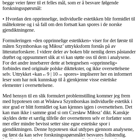
begge veier fører til et felles mål, som er å besvare følgende
forskningsspørsmål:
•
Hvordan den opprinnelige, individuelle estetikken blir formidlet til
måltekstene og i så fall om den fortsatt kan spores i de norske
gjendiktningene.
Formuleringen «den opprinnelige estetikken» viser for det første til
måten Szymborskas og Miłosz’ uttrykksform forstås på av
litteraturforskere. I videre deler av boken blir nemlig deres påstander
drøftet og oppsummert slik at vi kan støtte oss til dem i analysene.
For det andre innebærer dette at betegnelsen «opprinnelig»
forbindes med originale polske dikttekster, og ikke oversettelsene
selv. Uttrykket «kan
←9 |
10→
spores» impliserer her en informert
leser som har nok kunnskap til å gjenkjenne visse estetiske
elementer i oversettelsene.
Med hensyn til en slik formulert problemstilling kommer jeg frem
med hypotesen om at Wisława Szymborskas individuelle estetikk i
stor grad er blitt formidlet og kan kjennes igjen i oversettelsen. Det
kan man ikke i samme grad si om Czesław Miłosz’ dikt. Kanskje
skyldes dette et særlig tilfelle der oversetteren selv er forfatter som
mer eller mindre bevisst setter sine egne estetiske spor i
gjendiktningen. Denne hypotesen skal utdypes gjennom analysene,
og først da kan selve forskningsspørsmålet besvares fullstendig.