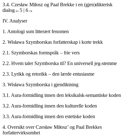
3.4.
Czesław Miłosz og Paal Brekke i en (gjen)dikterisk
dialog
←5 |
6→
IV.
Analyser
1.
Antologi som litterært fenomen
2.
Wisława Szymborskas forfatterskap i korte trekk
2.1.
Szymborskas formspråk – frie vers
2.2.
Hvem taler Szymborska til? En universell jeg-stemme
2.3.
Lyrikk og retorikk – den lærde entusiasme
3.
Wisława Szymborska i gjendiktning
3.1.
Aura-formidling innen den leksikalsk-semantiske koden
3.2.
Aura-formidling innen den kulturelle koden
3.3.
Aura-formidling innen den estetiske koden
4.
Oversikt over Czesław Miłosz’ og Paal Brekkes
forfattervirksomhet