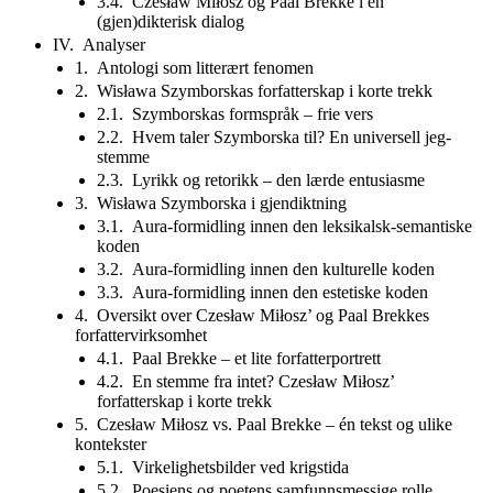
3.4. Czesław Miłosz og Paal Brekke i en
(gjen)dikterisk dialog
IV. Analyser
1. Antologi som litterært fenomen
2. Wisława Szymborskas forfatterskap i korte trekk
2.1. Szymborskas formspråk – frie vers
2.2. Hvem taler Szymborska til? En universell jeg-
stemme
2.3. Lyrikk og retorikk – den lærde entusiasme
3. Wisława Szymborska i gjendiktning
3.1. Aura-formidling innen den leksikalsk-semantiske
koden
3.2. Aura-formidling innen den kulturelle koden
3.3. Aura-formidling innen den estetiske koden
4. Oversikt over Czesław Miłosz’ og Paal Brekkes
forfattervirksomhet
4.1. Paal Brekke – et lite forfatterportrett
4.2. En stemme fra intet? Czesław Miłosz’
forfatterskap i korte trekk
5. Czesław Miłosz vs. Paal Brekke – én tekst og ulike
kontekster
5.1. Virkelighetsbilder ved krigstida
5.2. Poesiens og poetens samfunnsmessige rolle