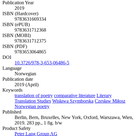
Publication Year
2019
ISBN (Hardcover)
9783631669334
ISBN (ePUB)
9783631712368
ISBN (MOBI)
9783631712375
ISBN (PDF)
9783653064865
DOI
10.3726/978-3-653-06486-5
Language
Norwegian
Publication date
2019 (April)
Keywords
translation of poetry
comparative literature
Literary
Translation Studies
Wisława Szymborska
Czesław Miłosz
Norwegian poetry
Published
Berlin, Bern, Bruxelles, New York, Oxford, Warszawa, Wien,
2019. 283 pp., 1 fig. b/w
Product Safety
Peter Lang Group AG