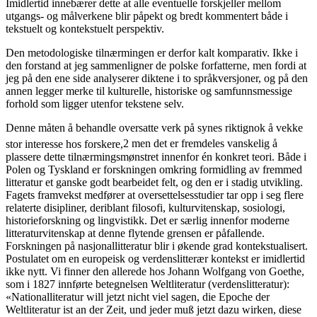
Imidlertid innebærer dette at alle eventuelle forskjeller mellom
utgangs- og målverkene blir påpekt og bredt kommentert både i
tekstuelt og kontekstuelt perspektiv.
Den metodologiske tilnærmingen er derfor kalt
komparativ
. Ikke i
den forstand at jeg sammenligner de polske forfatterne, men fordi at
jeg på den ene side analyserer diktene i to språkversjoner, og på den
annen legger merke til kulturelle, historiske og samfunnsmessige
forhold som ligger utenfor tekstene selv.
Denne måten å behandle oversatte verk på synes riktignok å vekke
stor interesse hos forskere,
2
men det er fremdeles vanskelig å
plassere dette tilnærmingsmønstret innenfor én konkret teori. Både i
Polen og Tyskland er forskningen omkring formidling av fremmed
litteratur et ganske godt bearbeidet felt, og den er i stadig utvikling.
Fagets framvekst medfører at oversettelsesstudier tar opp i seg flere
relaterte disipliner, deriblant filosofi, kulturvitenskap, sosiologi,
historieforskning og lingvistikk. Det er særlig innenfor moderne
litteraturvitenskap at denne flytende grensen er påfallende.
Forskningen på nasjonallitteratur blir i økende grad kontekstualisert.
Postulatet om en europeisk og verdenslitterær kontekst er imidlertid
ikke nytt. Vi finner den allerede hos Johann Wolfgang von Goethe,
som i 1827 innførte betegnelsen
Weltliteratur
(verdenslitteratur):
«Nationalliteratur will jetzt nicht viel sagen, die Epoche der
Weltliteratur ist an der Zeit, und jeder muß jetzt dazu wirken, diese