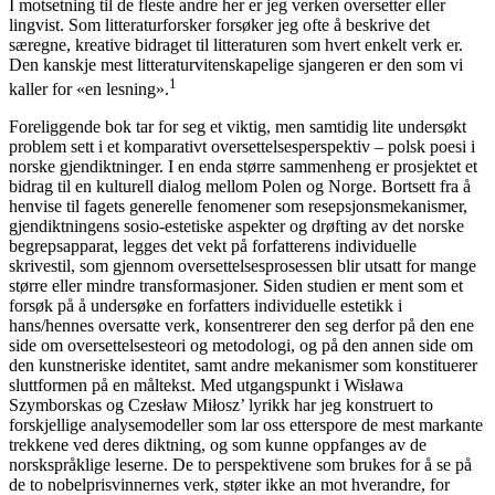
I motsetning til de fleste andre her er jeg verken oversetter eller
lingvist. Som litteraturforsker forsøker jeg ofte å beskrive det
særegne, kreative bidraget til litteraturen som hvert enkelt verk er.
Den kanskje mest litteraturvitenskapelige sjangeren er den som vi
1
kaller for «en lesning».
Foreliggende bok tar for seg et viktig, men samtidig lite undersøkt
problem sett i et komparativt oversettelsesperspektiv – polsk poesi i
norske gjendiktninger. I en enda større sammenheng er prosjektet et
bidrag til en kulturell dialog mellom Polen og Norge. Bortsett fra å
henvise til fagets generelle fenomener som resepsjonsmekanismer,
gjendiktningens sosio-estetiske aspekter og drøfting av det norske
begrepsapparat, legges det vekt på forfatterens individuelle
skrivestil, som gjennom oversettelsesprosessen blir utsatt for mange
større eller mindre transformasjoner. Siden studien er ment som et
forsøk på å undersøke en forfatters individuelle estetikk i
hans/hennes oversatte verk, konsentrerer den seg derfor på den ene
side om oversettelsesteori og metodologi, og på den annen side om
den kunstneriske identitet, samt andre mekanismer som konstituerer
sluttformen på en måltekst. Med utgangspunkt i Wisława
Szymborskas og Czesław Miłosz’ lyrikk har jeg konstruert to
forskjellige analysemodeller som lar oss etterspore de mest markante
trekkene ved deres diktning, og som kunne oppfanges av de
norskspråklige leserne. De to perspektivene som brukes for å se på
de to nobelprisvinnernes verk, støter ikke an mot hverandre, for