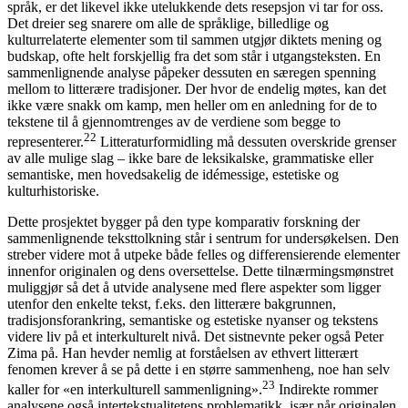
språk, er det likevel ikke utelukkende dets resepsjon vi tar for oss.
Det dreier seg snarere om alle de språklige, billedlige og
kulturrelaterte elementer som til sammen utgjør diktets mening og
budskap, ofte helt forskjellig fra det som står i utgangsteksten. En
sammenlignende analyse påpeker dessuten en særegen
spenning
mellom to litterære tradisjoner. Der hvor de endelig møtes, kan det
ikke være snakk om kamp, men heller om en anledning for de to
tekstene til å gjennomtrenges av de verdiene som begge to
22
representerer.
Litteraturformidling må dessuten overskride grenser
av alle mulige slag – ikke bare de leksikalske, grammatiske eller
semantiske, men hovedsakelig de idémessige, estetiske og
kulturhistoriske.
Dette prosjektet bygger på den type komparativ forskning der
sammenlignende teksttolkning står i sentrum for undersøkelsen. Den
streber videre mot å utpeke både felles og differensierende elementer
innenfor originalen og dens oversettelse. Dette tilnærmingsmønstret
muliggjør så det å utvide analysene med flere aspekter som ligger
utenfor den enkelte tekst, f.eks. den litterære bakgrunnen,
tradisjonsforankring, semantiske og estetiske nyanser og tekstens
videre liv på et interkulturelt nivå. Det sistnevnte peker også Peter
Zima på. Han hevder nemlig at forståelsen av ethvert litterært
fenomen krever å se på dette i en større sammenheng, noe han selv
23
kaller for «en interkulturell sammenligning».
Indirekte rommer
analysene også intertekstualitetens problematikk, især når originalen