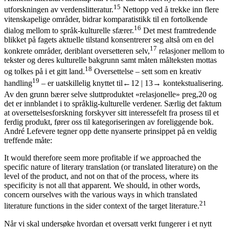
15
utforskningen av verdenslitteratur.
Nettopp ved å trekke inn flere
vitenskapelige områder, bidrar komparatistikk til en fortolkende
16
dialog mellom to språk-kulturelle sfærer.
Det mest framtredende
blikket på fagets aktuelle tilstand konsentrerer seg altså om en del
17
konkrete områder, deriblant oversetteren selv,
relasjoner mellom to
tekster og deres kulturelle bakgrunn samt måten målteksten mottas
18
og tolkes på i et gitt land.
Oversettelse – sett som en kreativ
19
handling
– er uatskillelig knyttet til
←12 |
13→
kontekstualisering.
Av den grunn bærer selve sluttproduktet «relasjonelle» preg,
20
og
det er innblandet i to språklig-kulturelle verdener. Særlig det faktum
at oversettelsesforskning forskyver sitt interessefelt fra prosess til et
ferdig produkt, fører oss til kategoriseringen av foreliggende bok.
André Lefevere tegner opp dette nyanserte prinsippet på en veldig
treffende måte:
It would therefore seem more profitable if we approached the
specific nature of literary translation (or translated literature) on the
level of the product, and not on that of the process, where its
specificity is not all that apparent. We should, in other words,
concern ourselves with the various ways in which translated
21
literature functions in the sider context of the target literature.
Når vi skal undersøke hvordan et oversatt verkt fungerer i et nytt