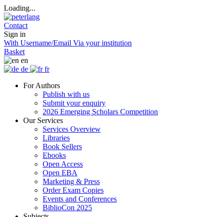
Loading...
Contact
Sign in
With Username/Email
Via your institution
Basket
en
de
fr
For Authors
Publish with us
Submit your enquiry
2026 Emerging Scholars Competition
Our Services
Services Overview
Libraries
Book Sellers
Ebooks
Open Access
Open EBA
Marketing & Press
Order Exam Copies
Events and Conferences
BiblioCon 2025
Subjects