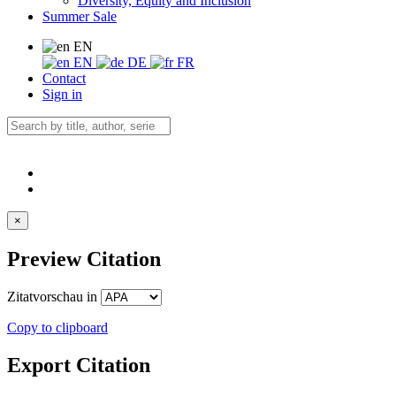
Diversity, Equity and Inclusion
Summer Sale
EN
EN
DE
FR
Contact
Sign in
×
Preview Citation
Zitatvorschau in
Copy to clipboard
Export Citation