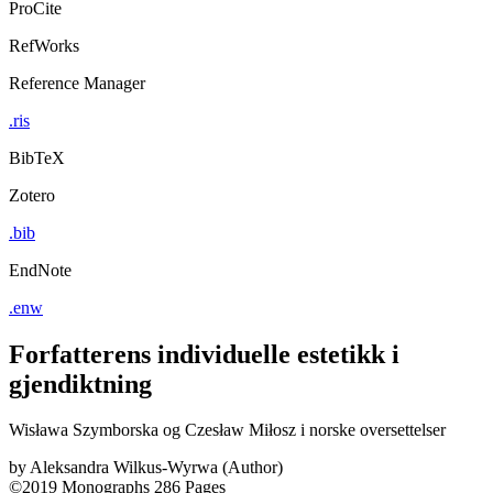
ProCite
RefWorks
Reference Manager
.ris
BibTeX
Zotero
.bib
EndNote
.enw
Forfatterens individuelle estetikk i
gjendiktning
Wisława Szymborska og Czesław Miłosz i norske oversettelser
by
Aleksandra Wilkus-Wyrwa (Author)
©2019
Monographs
286 Pages