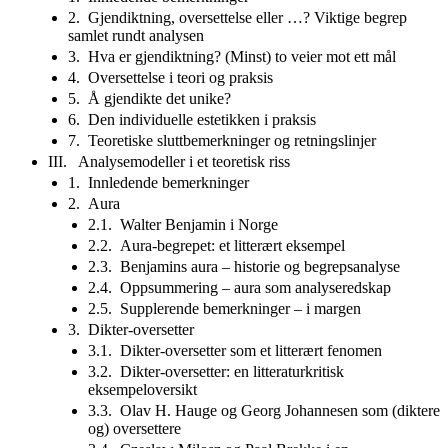
2. Gjendiktning, oversettelse eller …? Viktige begrep
samlet rundt analysen
3. Hva er gjendiktning? (Minst) to veier mot ett mål
4. Oversettelse i teori og praksis
5. Å gjendikte det unike?
6. Den individuelle estetikken i praksis
7. Teoretiske sluttbemerkninger og retningslinjer
III. Analysemodeller i et teoretisk riss
1. Innledende bemerkninger
2. Aura
2.1. Walter Benjamin i Norge
2.2. Aura-begrepet: et litterært eksempel
2.3. Benjamins aura – historie og begrepsanalyse
2.4. Oppsummering – aura som analyseredskap
2.5. Supplerende bemerkninger – i margen
3. Dikter-oversetter
3.1. Dikter-oversetter som et litterært fenomen
3.2. Dikter-oversetter: en litteraturkritisk
eksempeloversikt
3.3. Olav H. Hauge og Georg Johannesen som (diktere
og) oversettere