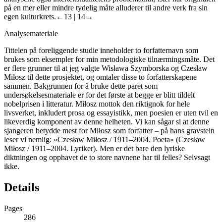
på en mer eller mindre tydelig måte alluderer til andre verk fra sin
egen kulturkrets.
←13 |
14→
Analysemateriale
Tittelen på foreliggende studie inneholder to forfatternavn som
brukes som eksempler for min metodologiske tilnærmingsmåte. Det
er flere grunner til at jeg valgte Wisława Szymborska og Czesław
Miłosz til dette prosjektet, og omtaler disse to forfatterskapene
sammen. Bakgrunnen for å bruke dette paret som
undersøkelsesmateriale er for det første at begge er blitt tildelt
nobelprisen i litteratur. Miłosz mottok den riktignok for hele
livsverket, inkludert prosa og essayistikk, men poesien er uten tvil en
likeverdig komponent av denne helheten. Vi kan sågar si at denne
sjangeren betydde mest for Miłosz som forfatter – på hans gravstein
leser vi nemlig: «Czesław Miłosz / 1911–2004. Poeta» (Czesław
Miłosz / 1911–2004. Lyriker). Men er det bare den lyriske
diktningen og opphavet de to store navnene har til felles? Selvsagt
ikke.
Details
Pages
286