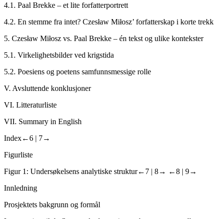
4.1.
Paal Brekke – et lite forfatterportrett
4.2.
En stemme fra intet? Czesław Miłosz’ forfatterskap i korte trekk
5.
Czesław Miłosz vs. Paal Brekke – én tekst og ulike kontekster
5.1.
Virkelighetsbilder ved krigstida
5.2.
Poesiens og poetens samfunnsmessige rolle
V.
Avsluttende konklusjoner
VI.
Litteraturliste
VII.
Summary in English
Index
←6 |
7→
Figurliste
Figur 1: Undersøkelsens analytiske struktur
←7 |
8→
←8 |
9→
Innledning
Prosjektets bakgrunn og formål