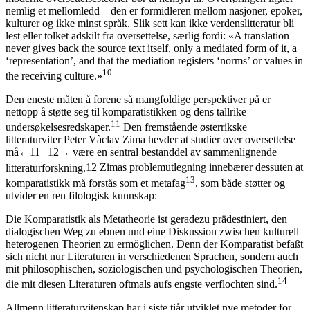
nemlig et mellomledd – den er formidleren mellom nasjoner, epoker,
kulturer og ikke minst språk. Slik sett kan ikke verdenslitteratur bli
lest eller tolket adskilt fra oversettelse, særlig fordi: «A translation
never gives back the source text itself, only a mediated form of it, a
‘representation’, and that the mediation registers ‘norms’ or values in
10
the receiving culture.»
Den eneste måten å forene så mangfoldige perspektiver på er
nettopp å støtte seg til komparatistikken og dens tallrike
11
undersøkelsesredskaper.
Den fremstående østerrikske
litteraturviter Peter Vàclav Zima hevder at studier over oversettelse
må
←11 |
12→
være en sentral bestanddel av sammenlignende
litteraturforskning.
12
Zimas problemutlegning innebærer dessuten at
13
komparatistikk må forstås som et
metafag
, som
både
støtter
og
utvider en ren filologisk kunnskap:
Die Komparatistik als Metatheorie ist geradezu prädestiniert, den
dialogischen Weg zu ebnen und eine Diskussion zwischen kulturell
heterogenen Theorien zu ermöglichen. Denn der Komparatist befaßt
sich nicht nur Literaturen in verschiedenen Sprachen, sondern auch
mit philosophischen, soziologischen und psychologischen Theorien,
14
die mit diesen Literaturen oftmals aufs engste verflochten sind.
Allmenn litteraturvitenskap har i siste tiår utviklet nye metoder for