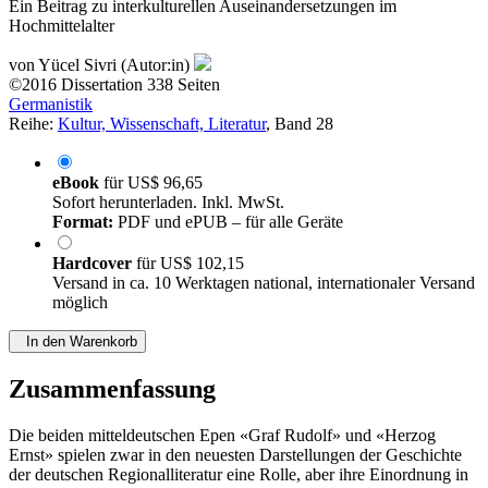
Hochmittelalter
von
Yücel Sivri (Autor:in)
©2016
Dissertation
338 Seiten
Germanistik
Reihe:
Kultur, Wissenschaft, Literatur
, Band 28
eBook
für
US$ 96,65
Sofort herunterladen. Inkl. MwSt.
Format:
PDF und ePUB – für alle Geräte
Hardcover
für
US$ 102,15
Versand in ca. 10 Werktagen national, internationaler Versand
möglich
In den Warenkorb
Zusammenfassung
Die beiden mitteldeutschen Epen «Graf Rudolf» und «Herzog
Ernst» spielen zwar in den neuesten Darstellungen der Geschichte
der deutschen Regionalliteratur eine Rolle, aber ihre Einordnung in
Gattungen lässt Fragen offen. Zur Diskussion stehen ihre