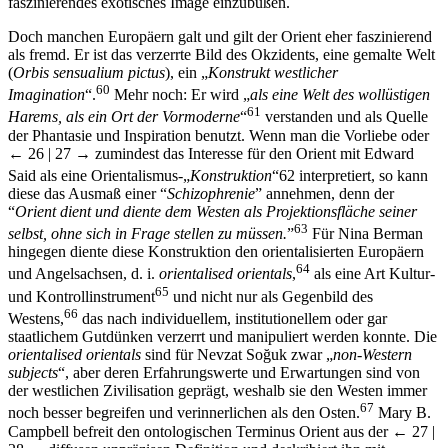
Doch manchen Europäern galt und gilt der Orient eher faszinierend
als fremd. Er ist das verzerrte Bild des Okzidents, eine gemalte Welt
(
Orbis
sensualium pictus
), ein „
Konstrukt westlicher
60
Imagination
“.
Mehr noch: Er wird „
als eine Welt des wollüstigen
61
Harems, als ein Ort der Vormoderne
“
verstanden und als Quelle
der Phantasie und Inspiration benutzt. Wenn man die Vorliebe oder
← 26 |
27 →
zumindest das Interesse für den Orient mit Edward
Said als eine Orientalismus-„
Konstruktion
“
62
interpretiert, so kann
diese das Ausmaß einer “
Schizophrenie
” annehmen, denn der
“
Orient dient und diente dem Westen als Projektionsfläche seiner
63
selbst, ohne sich in Frage stellen zu müssen.
”
Für Nina Berman
hingegen diente diese Konstruktion den orientalisierten Europäern
64
und Angelsachsen, d. i.
orientalised orientals
,
als eine Art Kultur-
65
und Kontrollinstrument
und nicht nur als Gegenbild des
66
Westens,
das nach individuellem, institutionellem oder gar
staatlichem Gutdünken verzerrt und manipuliert werden konnte. Die
orientalised orientals
sind für Nevzat Soğuk zwar „
non-Western
subjects
“, aber deren Erfahrungswerte und Erwartungen sind von
der westlichen Zivilisation geprägt, weshalb sie den Westen immer
67
noch besser begreifen und verinnerlichen als den Osten.
Mary B.
Campbell befreit den ontologischen Terminus Orient aus der
← 27 |
28 →
diffusen unpräzisen Definition und deskribiert ihn mit