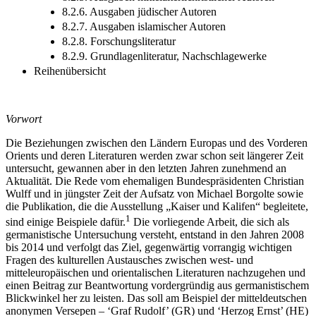
8.2.7. Ausgaben islamischer Autoren
8.2.8. Forschungsliteratur
8.2.9. Grundlagenliteratur, Nachschlagewerke
Reihenübersicht
Vorwort
Die Beziehungen zwischen den Ländern Europas und des Vorderen
Orients und deren Literaturen werden zwar schon seit längerer Zeit
untersucht, gewannen aber in den letzten Jahren zunehmend an
Aktualität. Die Rede vom ehemaligen Bundespräsidenten Christian
Wulff und in jüngster Zeit der Aufsatz von Michael Borgolte sowie
die Publikation, die die Ausstellung „Kaiser und Kalifen“ begleitete,
1
sind einige Beispiele dafür.
Die vorliegende Arbeit, die sich als
germanistische Untersuchung versteht, entstand in den Jahren 2008
bis 2014 und verfolgt das Ziel, gegenwärtig vorrangig wichtigen
Fragen des kulturellen Austausches zwischen west- und
mitteleuropäischen und orientalischen Literaturen nachzugehen und
einen Beitrag zur Beantwortung vordergründig aus germanistischem
Blickwinkel her zu leisten. Das soll am Beispiel der mitteldeutschen
anonymen Versepen – ‘Graf Rudolf’ (GR) und ‘Herzog Ernst’ (HE)
– geschehen.