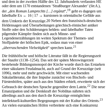
oder dem um 1170 entstandenen ‘Straßburger Alexander’ (
Str.A.
),
19
der „
den Roman Lamprechts […] ergänzt
“,
geht es dagegen um
fabelhafte Ex
← 16 |
17 →
kursionen in orientalische Gefilde aus
dem Umkreis der Kreuzzüge.
20
Neben den französisch-deutschen
Heldensagen und Überarbeitungen griechisch-römischer antiker
Stoffe oder den Schilderungen helden- und fabelhafter Taten
pilgernder Kämpfer finden sich auch Minne- und
Legendenerzählungen im weiten Spektrum der Themen- und
Stoffpalette der höfischen Epik, sodass man von einer
21
„
überraschenden Vielseitigkeit
“ sprechen kann.
Die frühhöfische und höfische Literatur fällt in die Regierungszeit
der Staufer (1138–1254). Das seit der späten Merowingerzeit
bestehende Bildungsmonopol der Kirche wurde durch das Erstarken
einer säkularen Feudalmacht, auch auf Grund der Kreuzzüge (seit
1096), mehr und mehr geschwächt. Mit einer wachsenden
Säkularliteratur, die ihre Impulse zunächst von Bischofs- und
Fürstenhöfen, später auch aus den Städten erhielt, erweiterte sich der
22
Gebrauch der deutschen Sprache gegenüber dem Latein.
Die neue
Emanzipation und die Denkkraft der Nobilitas nährten sich
allerdings auch aus den durch die Kreuzzüge ermöglichten
23
intellektuell-kulturellen Begegnungen mit der Kultur des Orients.
An vielen europäischen Höfen verbreitete sich eine Konkurrenz
zwischen klerikalen Eliten und profanen ‘Spielleuten’, wobei dieser