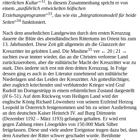
einem „
ausführlich entwickelten höfischen
33
Erziehungsprogramm
“
, das wie ein „
Integrationsmodell für beide
34
Seiten
“
funktioniert.
Nach dem ansehnlichen Landgewinn durch den ersten Kreuzzug
dauerte die Blüte des abendländischen Rittertums im Orient bis zum
13. Jahrhundert. Diese Zeit gilt allgemein als die Glanzzeit der
35
Kreuzritter im gelobten Land. Die Muslime
ver
← 20 |
21 →
suchten zwar immer wieder, das an die Christen verlorene Land
zurückzuerobern, aber die militärische Macht der Kreuzritter war zu
stark. Dies änderte sich erst mit dem dritten Kreuzzug. In Folge
dessen ging es auch in der Literatur zunehmend um militärische
Niederlagen und das Leiden der Kreuzritter. Als gottesfürchtiger,
aber zugleich kriechender und verblutender Krieger wird Graf
Rudolf im Dorngestrüpp in einem erbärmlichen Zustand dargestellt
(
H
6–51). Auf dem Rückweg vom Heiligen Land wird der
englische König Richard Löwenherz von seinem Erzfeind Herzog
Leopold in Österreich festgenommen und bis zu seiner Auslieferung
an den deutschen Kaiser Heinrich IV. auf Burg Dürnstein
(Dezember 1192 – März 1193) gefangen gehalten. Er wird erst
gegen Zahlung eines Lösegeldes von 150.000 Mark Silber
freigelassen. Diese und viele andere Ereignisse trugen dazu bei, dass
dem Ansehen der Ritter schwer geschadet wurde. Berühmte
Ritterpoeten wie Guiot de Provins, Bertran de Born, Folquet de