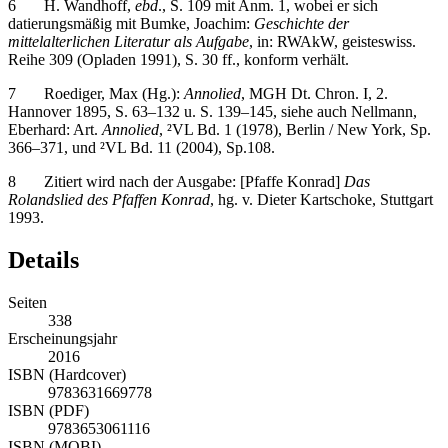
datierungsmäßig mit Bumke, Joachim:
Geschichte der
mittelalterlichen Literatur als Aufgabe
, in: RWAkW, geisteswiss.
Reihe 309 (Opladen 1991), S. 30 ff., konform verhält.
7
Roediger, Max (Hg.):
Annolied
, MGH Dt. Chron. I, 2.
Hannover 1895, S. 63–132 u. S. 139–145, siehe auch Nellmann,
Eberhard: Art.
Annolied
, ²VL Bd. 1 (1978), Berlin / New York, Sp.
366–371, und ²VL Bd. 11 (2004), Sp.108.
8
Zitiert wird nach der Ausgabe: [Pfaffe Konrad]
Das
Rolandslied des Pfaffen Konrad
, hg. v. Dieter Kartschoke, Stuttgart
1993.
Details
Seiten
338
Erscheinungsjahr
2016
ISBN (Hardcover)
9783631669778
ISBN (PDF)
9783653061116
ISBN (MOBI)
9783653954586