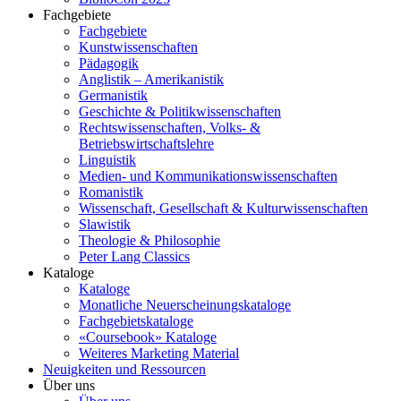
Fachgebiete
Fachgebiete
Kunstwissenschaften
Pädagogik
Anglistik – Amerikanistik
Germanistik
Geschichte & Politikwissenschaften
Rechtswissenschaften, Volks- &
Betriebswirtschaftslehre
Linguistik
Medien- und Kommunikationswissenschaften
Romanistik
Wissenschaft, Gesellschaft & Kulturwissenschaften
Slawistik
Theologie & Philosophie
Peter Lang Classics
Kataloge
Kataloge
Monatliche Neuerscheinungskataloge
Fachgebietskataloge
«Coursebook» Kataloge
Weiteres Marketing Material
Neuigkeiten und Ressourcen
Über uns