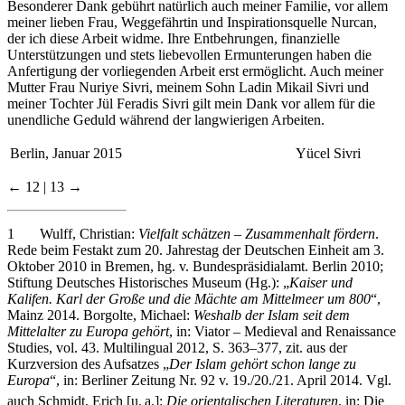
meiner lieben Frau, Weggefährtin und Inspirationsquelle Nurcan,
der ich diese Arbeit widme. Ihre Entbehrungen, finanzielle
Unterstützungen und stets liebevollen Ermunterungen haben die
Anfertigung der vorliegenden Arbeit erst ermöglicht. Auch meiner
Mutter Frau Nuriye Sivri, meinem Sohn Ladin Mikail Sivri und
meiner Tochter Jül Feradis Sivri gilt mein Dank vor allem für die
unendliche Geduld während der langwierigen Arbeiten.
Berlin, Januar 2015
Yücel Sivri
← 12 | 13 →
1
Wulff, Christian:
Vielfalt schätzen – Zusammenhalt fördern
.
Rede beim Festakt zum 20. Jahrestag der Deutschen Einheit am 3.
Oktober 2010 in Bremen, hg. v. Bundespräsidialamt. Berlin 2010;
Stiftung Deutsches Historisches Museum (Hg.): „
Kaiser und
Kalifen. Karl der Große und die Mächte am Mittelmeer um 800
“,
Mainz 2014. Borgolte, Michael:
Weshalb der Islam seit dem
Mittelalter zu Europa gehört
, in: Viator – Medieval and Renaissance
Studies, vol. 43. Multilingual 2012, S. 363–377, zit. aus der
Kurzversion des Aufsatzes „
Der Islam gehört schon lange zu
Europa
“, in: Berliner Zeitung Nr. 92 v. 19./20./21. April 2014. Vgl.
auch Schmidt, Erich [u.
a.]:
Die orientalischen Literaturen
, in: Die
orientalischen Literaturen (= Die Kultur der Gegenwart. Ihre