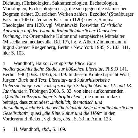
Mariologien, Ecclesiologien etc.), die sich gegen die islamischen
Dogmen richtet. Zu solchen Werken zählen ‚Ezzolied’ (Straßburger
Fass. um 1060 u. Vorauer Fass. um 1120) sowie ‚Summa
Theologiae’ um 1120, vgl. Wisniewski, Roswitha:
Christliche
Antworten auf den Islam in frühmittelalterlicher Deutscher
Dichtung
, in: Orientalische Kultur und europäisches Mittelalter
(Miscellanea mediaevalia, Bd. 17), hg. v. Albert Zimmermann u.
Ingrid Cremer-Ruegenberg, Berlin / New York 1985, S. 103–111,
hier S. 103.
4
Wandhoff, Haiko:
Der epische Blick. Eine
mediengeschichtliche Studie zur höfischen Literatur
, PhStQ 141,
Berlin 1996 (Diss. 1995), S. 109. In diesem Kontext spricht Wolf
,
Jürgen
:
Buch und Text
.
Literatur- und kulturhistorische
Untersuchungen zur volkssprachigen Schriftlichkeit im 12. und 13.
Jahrhundert
, Tübingen 2008, S. 33, von einer aufkommenden
„
Qualität volkssprachiger Schriftlichkeit
“, die nunmehr dazu
beiträgt, dass zumindest „
inhaltlich, thematisch und
darstellungstechnisch die weltlich-laikale Seite der mittelalterlichen
Gesellschaft
“, quasi „
die Ritterkultur und die Höfe
“ in den
Vordergrund rücken, vgl. ders,
ebd
., S. 33 m. Anm. 123.
5
H. Wandhoff,
ebd
., S. 109.
6
H. Wandhoff,
ebd
., S. 109 mit Anm. 1, wobei er sich