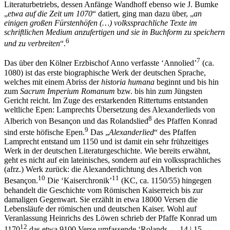
„
etwa auf die Zeit um 1070
“ datiert, ging man dazu über, „
an
einigen großen Fürstenhöfen (…) volkssprachliche Texte im
schriftlichen Medium anzufertigen und sie in Buchform zu speichern
6
und zu verbreiten
“.
7
Das über den Kölner Erzbischof Anno verfasste ‘Annolied’
(ca.
1080) ist das erste biographische Werk der deutschen Sprache,
welches mit einem Abriss der
historia humana
beginnt und bis hin
zum
Sacrum Imperium Romanum
bzw. bis hin zum Jüngsten
Gericht reicht. Im Zuge des erstarkenden Rittertums entstanden
weltliche Epen: Lamprechts Übersetzung des Alexanderlieds von
8
Alberich von Besançon und das Rolandslied
des Pfaffen Konrad
9
sind erste höfische Epen.
Das „
Alexanderlied
“ des Pfaffen
Lamprecht entstand um 1150 und ist damit ein sehr frühzeitiges
Werk in der deutschen Literaturgeschichte. Wie bereits erwähnt,
geht es nicht auf ein lateinisches, sondern auf ein volkssprachliches
(afrz.) Werk zurück: die Alexanderdichtung des Alberich von
10
11
Besançon.
Die ‘Kaiserchronik’
(KC, ca. 1150/55) hingegen
behandelt die Geschichte vom Römischen Kaiserreich bis zur
damaligen Gegenwart. Sie erzählt in etwa 18000 Versen die
Lebensläufe der römischen und deutschen Kaiser. Wohl auf
Veranlassung Heinrichs des Löwen schrieb der Pfaffe Konrad um
12
1170
das etwa 9100 Verse umfassende ‘Rolands
← 14 |
15 →
lied’ (RL) in Regensburg, dessen Quelle – die afrz. ‘Chanson de