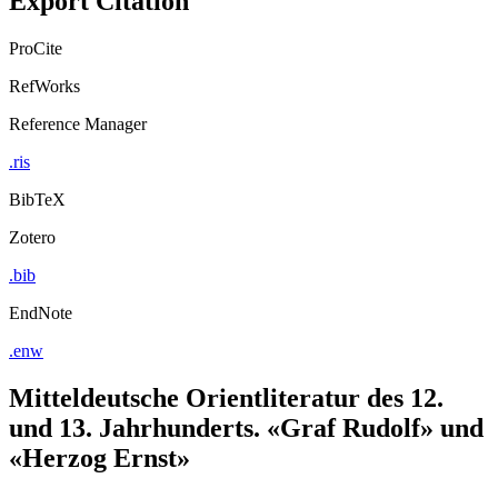
ProCite
RefWorks
Reference Manager
.ris
BibTeX
Zotero
.bib
EndNote
.enw
Mitteldeutsche Orientliteratur des 12.
und 13. Jahrhunderts. «Graf Rudolf» und
«Herzog Ernst»
Ein Beitrag zu interkulturellen Auseinandersetzungen im