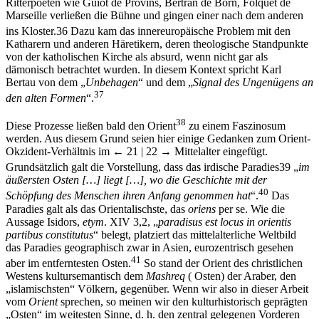
Marseille verließen die Bühne und gingen einer nach dem anderen
ins Kloster.
36
Dazu kam das innereuropäische Problem mit den
Katharern und anderen Häretikern, deren theologische Standpunkte
von der katholischen Kirche als absurd, wenn nicht gar als
dämonisch betrachtet wurden. In diesem Kontext spricht Karl
Bertau von dem „
Unbehagen
“ und dem „
Signal des Ungenügens an
37
den alten Formen
“.
38
Diese Prozesse ließen bald den Orient
zu einem Faszinosum
werden. Aus diesem Grund seien hier einige Gedanken zum Orient-
Okzident-Verhältnis im
← 21 |
22 →
Mittelalter eingefügt.
Grundsätzlich galt die Vorstellung, dass das irdische Paradies
39
„
im
äußersten Osten […] liegt […],
wo die Geschichte mit der
40
Schöpfung des Menschen ihren Anfang genommen hat
“.
Das
Paradies galt als das Orientalischste, das
oriens
per se. Wie die
Aussage Isidors,
etym
. XIV 3,2, „
paradisus est locus in orientis
partibus constitutus
“ belegt, platziert das mittelalterliche Weltbild
das Paradies geographisch zwar in Asien, eurozentrisch gesehen
41
aber im entferntesten Osten.
So stand der Orient des christlichen
Westens kultursemantisch dem
Mashreq
(
Osten) der Araber, den
„islamischsten“ Völkern, gegenüber. Wenn wir also in dieser Arbeit
vom
Orient
sprechen, so meinen wir den kulturhistorisch geprägten
„Osten“ im weitesten Sinne, d. h. den zentral gelegenen Vorderen
Orient mit der arabischen Halbinsel als islamisch-arabisches