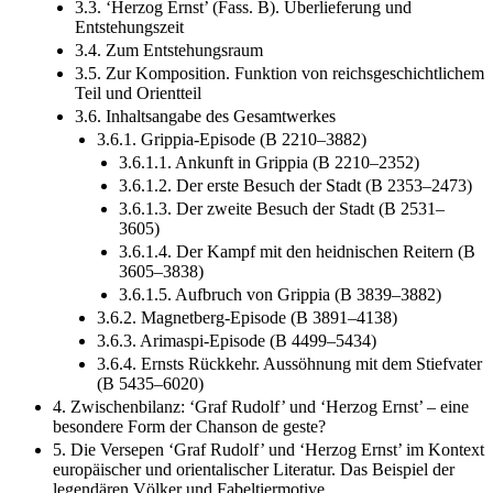
Entstehungszeit
3.4. Zum Entstehungsraum
3.5. Zur Komposition. Funktion von reichsgeschichtlichem
Teil und Orientteil
3.6. Inhaltsangabe des Gesamtwerkes
3.6.1. Grippia-Episode (B 2210–3882)
3.6.1.1. Ankunft in Grippia (B 2210–2352)
3.6.1.2. Der erste Besuch der Stadt (B 2353–2473)
3.6.1.3. Der zweite Besuch der Stadt (B 2531–
3605)
3.6.1.4. Der Kampf mit den heidnischen Reitern (B
3605–3838)
3.6.1.5. Aufbruch von Grippia (B 3839–3882)
3.6.2. Magnetberg-Episode (B 3891–4138)
3.6.3. Arimaspi-Episode (B 4499–5434)
3.6.4. Ernsts Rückkehr. Aussöhnung mit dem Stiefvater
(B 5435–6020)
4. Zwischenbilanz: ‘Graf Rudolf’ und ‘Herzog Ernst’ – eine
besondere Form der Chanson de geste?
5. Die Versepen ‘Graf Rudolf’ und ‘Herzog Ernst’ im Kontext
europäischer und orientalischer Literatur. Das Beispiel der
legendären Völker und Fabeltiermotive
5.1. Orientalische Völker und Kryptiden aus der Sicht