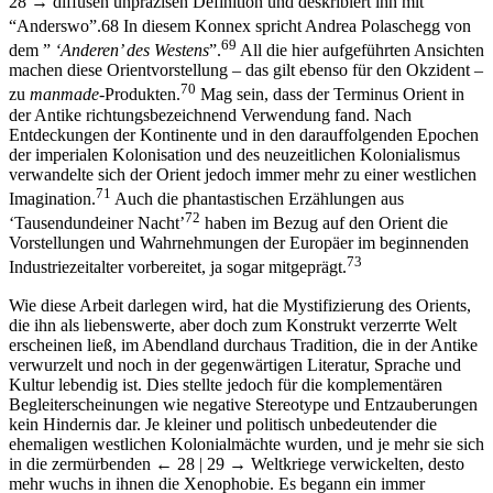
“Anderswo”.
68
In diesem Konnex spricht Andrea Polaschegg von
69
dem ”
‘Anderen’ des Westens
”.
All die hier aufgeführten Ansichten
machen diese Orientvorstellung – das gilt ebenso für den Okzident –
70
zu
manmade-
Produkten.
Mag sein, dass der Terminus Orient in
der Antike richtungsbezeichnend Verwendung fand. Nach
Entdeckungen der Kontinente und in den darauffolgenden Epochen
der imperialen Kolonisation und des neuzeitlichen Kolonialismus
verwandelte sich der Orient jedoch immer mehr zu einer westlichen
71
Imagination.
Auch die phantastischen Erzählungen aus
72
‘Tausendundeiner Nacht’
haben im Bezug auf den Orient die
Vorstellungen und Wahrnehmungen der Europäer im beginnenden
73
Industriezeitalter vorbereitet, ja sogar mitgeprägt.
Wie diese Arbeit darlegen wird, hat die Mystifizierung des Orients,
die ihn als liebenswerte, aber doch zum Konstrukt verzerrte Welt
erscheinen ließ, im Abendland durchaus Tradition, die in der Antike
verwurzelt und noch in der gegenwärtigen Literatur, Sprache und
Kultur lebendig ist. Dies stellte jedoch für die komplementären
Begleiterscheinungen wie negative Stereotype und Entzauberungen
kein Hindernis dar. Je kleiner und politisch unbedeutender die
ehemaligen westlichen Kolonialmächte wurden, und je mehr sie sich
in die zermürbenden
← 28 |
29 →
Weltkriege verwickelten, desto
mehr wuchs in ihnen die Xenophobie. Es begann ein immer
konkreter werdender Prozess der Alterisierung. Die Analogisierung