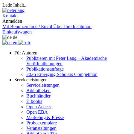
Lade Inhalt...
Kontakt
Anmelden
Mit Benutzername / Email
Über Ihre Institution
Einkaufswagen
de
en
fr
Für Autoren
Publizieren mit Peter Lang – Akademische
Veröffentlichungen
Publikationsanfrage
2026 Emerging Scholars Competition
Serviceleistungen
Serviceleistungen
Bibliotheken
Buchhändler
E-books
Open Access
Open EBA
Marketing & Presse
Probeexemplare
Veranstaltungen
BiblioCon 2025