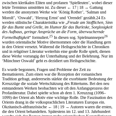
letzte Terminus umstritten ist. Zu dieser
← 17 |
18 →
Gattung
werden die anonymen Werke wie ‘König Rother’, ‘Salman und
Morolf’, ‘Oswald’, ‘Herzog Ernst’ und ‘Orendel’ gezählt.
24
Es
werden stilistische Charakteristika wie „
Freude am Stofflichen, Sinn
für das Bunte und Grelle, im Humor für das Burleske, Sorglosigkeit
des Aufbaus, geringe Ansprüche an die Form, überwuchernde
25
26
Formelhaftigkeit
“ formuliert.
In diesen sog. Spielmannsepen
wurden orientalische Motive übernommen oder die Handlung gern
in den Orient versetzt. Während die Heilsgeschichte in Chroniken
und in religiöser Literatur weiterhin eine große Rolle spielt, dienen
diese Werke vorrangig der Unterhaltung und der Belehrung. Nur im
‘Münchner Oswald’ geht es dezidiert um Heilsgeschichte.
Es wurde begonnen, Fragen und Probleme der Zeit zu
thematisieren. Zum einen war die Rezeption der romanischen
Tradition gefragt, andererseits stärkte die exorbitante Bedeutung der
Kreuzzüge die soziale Wertschätzung des Rittertums. Bei den neu
entstandenen Werken beobachten wir oft den Anfangsprozess der
Profanliteratur. Dabei spielte schon ab dem 1. Kreuzzug (1096–
1099) der Orient als Motiv eine wichtige Rolle. Die Faszination des
Orients drang in die volkssprachlichen Literaturen Europas ein.
Okzitanisch-altfranzösische
← 18 |
19 →
Autoren waren die ersten,
die den Orient behandelten. Spätestens im 12. und 13. Jahrhundert
wandte sich der Roman immer mehr orientalischen Konstellationen