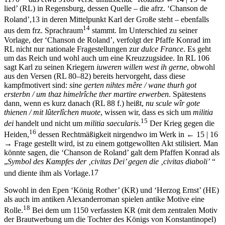
Roland’,
13
in deren Mittelpunkt Karl der Große steht – ebenfalls
14
aus dem frz. Sprachraum
stammt. Im Unterschied zu seiner
Vorlage, der ‘Chanson de Roland’, verfolgt der Pfaffe Konrad im
RL nicht nur nationale Fragestellungen zur
dulce France
. Es geht
um das Reich und wohl auch um eine Kreuzzugsidee. In RL 106
sagt Karl zu seinen Kriegern
iuweren willen west ih gerne
, obwohl
aus den Versen (RL 80–82) bereits hervorgeht, dass diese
kampfmotivert sind:
sine gerten nihtes mêre / wane thurh got
ersterbn / um thaz himelrîche ther martire erwerben
. Spätestens
dann, wenn es kurz danach (RL 88 f.) heißt,
nu scule wîr gote
thienen / mit lûterlîchen muote
, wissen wir, dass es sich um
militia
15
dei
handelt und nicht um
militia
saecularis
.
Der Krieg gegen die
16
Heiden,
dessen Rechtmäßigkeit nirgendwo im Werk in
← 15 |
16
→
Frage gestellt wird, ist zu einem gottgewollten Akt stilisiert. Man
könnte sagen, die ‘Chanson de Roland’ galt dem Pfaffen Konrad als
„
Symbol des Kampfes der ‚civitas Dei’ gegen die ‚civitas diaboli’
“
und diente ihm als Vorlage.
17
Sowohl in den Epen ‘König Rother’ (KR) und ‘Herzog Ernst’ (HE)
als auch im antiken Alexanderroman spielen antike Motive eine
18
Rolle.
Bei dem um 1150 verfassten KR (mit dem zentralen Motiv
der Brautwerbung um die Tochter des Königs von Konstantinopel)
und dem in der zweiten Hälfte des 12. Jahrhunderts verfassten HE