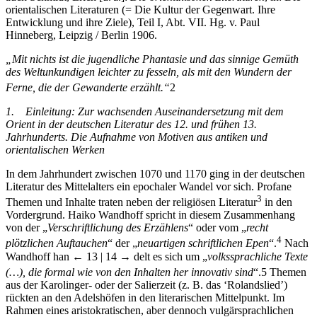
Entwicklung und ihre Ziele), Teil I, Abt. VII. Hg. v. Paul
Hinneberg, Leipzig / Berlin 1906.
„Mit nichts ist die jugendliche Phantasie und das sinnige Gemüth
des Weltunkundigen leichter zu fesseln, als mit den Wundern der
Ferne, die der Gewanderte erzählt.“
2
1.
Einleitung: Zur wachsenden Auseinandersetzung mit dem
Orient in der deutschen Literatur des 12. und frühen 13.
Jahrhunderts. Die Aufnahme von Motiven aus antiken und
orientalischen Werken
In dem Jahrhundert zwischen 1070 und 1170 ging in der deutschen
Literatur des Mittelalters ein epochaler Wandel vor sich. Profane
3
Themen und Inhalte traten neben der religiösen Literatur
in den
Vordergrund. Haiko Wandhoff spricht in diesem Zusammenhang
von der „
Verschriftlichung des Erzählens
“ oder vom „
recht
4
plötzlichen Auftauchen
“ der „
neuartigen schriftlichen Epen
“.
Nach
Wandhoff han
← 13 |
14 →
delt es sich um „
volkssprachliche Texte
(…), die formal wie von den Inhalten her innovativ sind
“.
5
Themen
aus der Karolinger- oder der Salierzeit (z. B. das ‘Rolandslied’)
rückten an den Adelshöfen in den literarischen Mittelpunkt. Im
Rahmen eines aristokratischen, aber dennoch vulgärsprachlichen
Literaturbetriebs, dessen Anfänge Wandhoff ebenso wie J. Bumke