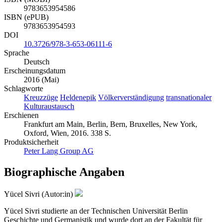
ISBN (ePUB)
9783653954593
DOI
10.3726/978-3-653-06111-6
Sprache
Deutsch
Erscheinungsdatum
2016 (Mai)
Schlagworte
Kreuzzüge
Heldenepik
Völkerverständigung
transnationaler
Kulturaustausch
Erschienen
Frankfurt am Main, Berlin, Bern, Bruxelles, New York,
Oxford, Wien, 2016. 338 S.
Produktsicherheit
Peter Lang Group AG
Biographische Angaben
Yücel Sivri (Autor:in)
Yücel Sivri studierte an der Technischen Universität Berlin
Geschichte und Germanistik und wurde dort an der Fakultät für
Geistes- und Bildungswissenschaften promoviert.