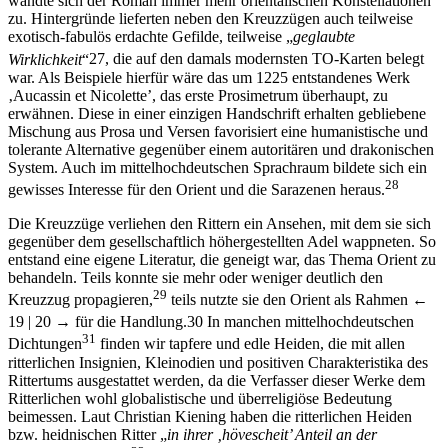
zu. Hintergründe lieferten neben den Kreuzzügen auch teilweise
exotisch-fabulös erdachte Gefilde, teilweise „
geglaubte
Wirklichkeit
“
27
, die auf den damals modernsten TO-Karten belegt
war. Als Beispiele hierfür wäre das um 1225 entstandenes Werk
‚Aucassin et Nicolette’, das erste Prosimetrum überhaupt, zu
erwähnen. Diese in einer einzigen Handschrift erhalten gebliebene
Mischung aus Prosa und Versen favorisiert eine humanistische und
tolerante Alternative gegenüber einem autoritären und drakonischen
System. Auch im mittelhochdeutschen Sprachraum bildete sich ein
28
gewisses Interesse für den Orient und die Sarazenen heraus.
Die Kreuzzüge verliehen den Rittern ein Ansehen, mit dem sie sich
gegenüber dem gesellschaftlich höhergestellten Adel wappneten. So
entstand eine eigene Literatur, die geneigt war, das Thema Orient zu
behandeln. Teils konnte sie mehr oder weniger deutlich den
29
Kreuzzug propagieren,
teils nutzte sie den Orient als Rahmen
←
19 |
20 →
für die Handlung.
30
In manchen mittelhochdeutschen
31
Dichtungen
finden wir tapfere und edle Heiden, die mit allen
ritterlichen Insignien, Kleinodien und positiven Charakteristika des
Rittertums ausgestattet werden, da die Verfasser dieser Werke dem
Ritterlichen wohl globalistische und überreligiöse Bedeutung
beimessen. Laut Christian Kiening haben die ritterlichen Heiden
bzw. heidnischen Ritter „
in ihrer ‚hövescheit’ Anteil an der
32
ritterlichen Kultur“
.
In diesem Zusammenhang spricht er von