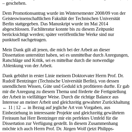
Dem Promotionsantrag wurde im Wintersemester 2008/09 von der
Geisteswissenschaftlichen Fakultät der Technischen Universität
Berlin stattgegeben. Das Manuskript wurde im Mai 2014
abgeschlossen. Fachliteratur konnte bis zu diesem Zeitpunkt
berücksichtigt werden; später veröffentlichte Werke sind nur
punktuell nachgetragen.
Mein Dank gilt all jenen, die mich bei der Arbeit an dieser
Dissertation unterstützt haben, sei es unmittelbar durch Anregungen,
Ratschläge und Kritik, sei es mittelbar durch die notwendige
Ablenkung von der Arbeit.
Dank gebührt in erster Linie meinem Doktorvater Herrn Prof. Dr.
Rudolf Bentzinger (Technische Universität Berlin), von dessen
unendlichem Wissen, Güte und Geduld ich profitieren durfte. Er gab
mir die Anregung zu diesem Thema und förderte die Fertigstellung
der Arbeit in vielfältiger Weise. Durch die richtige Balance aus
Interesse an meiner Arbeit und gleichzeitig gewahrter Zurückhaltung
← 11 |
12 →
in Bezug auf jegliche Art von Vorgaben, aus
Einbeziehung in interessante Projekte und gleichzeitig gewährtem
Freiraum hat Herr Bentzinger mir ein perfektes Umfeld für die
Dissertation zur Verfügung gestellt. In diesem Zusammenhang
möchte ich auch Herrn Prof. Dr. Jürgen Wolf (jetzt Philipps-
Universität Marburg) für die wertvollen Hinweise und rasche