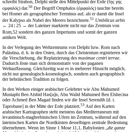
50
οµφαλός
) dar.
Der Begriff Omphalos (
ὀµφαλός
) tauchte bereits
bei Homer als geographischer Terminus auf, als er damit die Insel
51
der Kalypso als Nabel des Meeres bezeichnete.
Umbilicus urbis
← 24 |
25 →
der Lateiner markierte nicht nur das Zentrum von
Rom,
52
sondern des ganzen Imperiums und somit der ganzen
antiken Welt.
In der Verlegung des Weltzentrums von Delphi bzw. Rom nach
Palästina, d. h. in den Osten, durch das Christentum registrieren wir
die Verschiebung, die Replatzierung des
maximae
centri terrae
.
Dadurch löste man sich demonstrativ von der paganen
Weltauffassung. Gleichzeitig war es in mehrerer Hinsicht möglich,
nicht nur genealogisch-kosmologisch, sondern auch geographisch
der hebräischen Tradition zu folgen.
In den Werken einiger arabischer Gelehrter wie Abu Mahumed
Mustaphi Ben Alshid Has[a]n, Abu Walid Mahumed Ben Elshecina
oder Achmed Ben Magad finden wir die Insel Serendib [d. i.
53
Taprobane] in der Mitte der Erde platziert.
Auf den Karten
arabischer Kartographen steht meistens das Mediterraneum mit
levantinisch-maghrebinischen Ufern im Zentrum, während auf den
lateinischen Karten die Nordküsten desselbigen zentrale Bedeutung
übernehmen. Wenn im Sinne 1 Mose 11,1, Babylonien „
die ganze
Menschheit, eine Sprache und einerlei Worte
“ verkörpert, so kann es