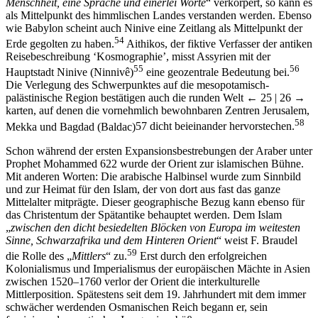
als Mittelpunkt des himmlischen Landes verstanden werden. Ebenso
wie Babylon scheint auch Ninive eine Zeitlang als Mittelpunkt der
54
Erde gegolten zu haben.
Aithikos, der fiktive Verfasser der antiken
Reisebeschreibung ‘Kosmographie’, misst Assyrien mit der
55
56
Hauptstadt Ninive (Ninnivê)
eine geozentrale Bedeutung bei.
Die Verlegung des Schwerpunktes auf die mesopotamisch-
palästinische Region bestätigen auch die runden Welt
← 25 |
26 →
karten, auf denen die vornehmlich bewohnbaren Zentren Jerusalem,
58
Mekka und Bagdad (Baldac)
57
dicht beieinander hervorstechen.
Schon während der ersten Expansionsbestrebungen der Araber unter
Prophet Mohammed 622 wurde der Orient zur islamischen Bühne.
Mit anderen Worten: Die arabische Halbinsel wurde zum Sinnbild
und zur Heimat für den Islam, der von dort aus fast das ganze
Mittelalter mitprägte. Dieser geographische Bezug kann ebenso für
das Christentum der Spätantike behauptet werden. Dem Islam
„
zwischen den dicht besiedelten Blöcken von Europa im weitesten
Sinne, Schwarzafrika und dem Hinteren Orient
“ weist F. Braudel
59
die Rolle des „
Mittlers
“ zu.
Erst durch den erfolgreichen
Kolonialismus und Imperialismus der europäischen Mächte in Asien
zwischen 1520–1760 verlor der Orient die interkulturelle
Mittlerposition. Spätestens seit dem 19. Jahrhundert mit dem immer
schwächer werdenden Osmanischen Reich begann er, sein
faszinierendes exotisches Image einzubüßen.