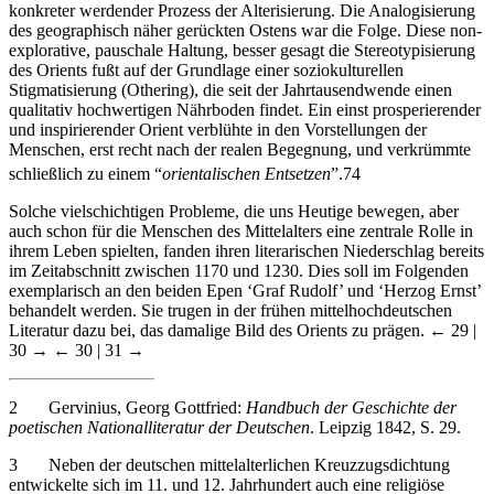
des geographisch näher gerückten Ostens war die Folge. Diese non-
explorative, pauschale Haltung, besser gesagt die Stereotypisierung
des Orients fußt auf der Grundlage einer soziokulturellen
Stigmatisierung (Othering), die seit der Jahrtausendwende einen
qualitativ hochwertigen Nährboden findet. Ein einst prosperierender
und inspirierender Orient verblühte in den Vorstellungen der
Menschen, erst recht nach der realen Begegnung, und verkrümmte
schließlich zu einem “
orientalischen Entsetzen
”.
74
Solche vielschichtigen Probleme, die uns Heutige bewegen, aber
auch schon für die Menschen des Mittelalters eine zentrale Rolle in
ihrem Leben spielten, fanden ihren literarischen Niederschlag bereits
im Zeitabschnitt zwischen 1170 und 1230. Dies soll im Folgenden
exemplarisch an den beiden Epen ‘Graf Rudolf’ und ‘Herzog Ernst’
behandelt werden. Sie trugen in der frühen mittelhochdeutschen
Literatur dazu bei, das damalige Bild des Orients zu prägen.
← 29 |
30 →
← 30 | 31 →
2
Gervinius, Georg Gottfried:
Handbuch der Geschichte der
poetischen Nationalliteratur der Deutschen
. Leipzig 1842, S. 29.
3
Neben der deutschen mittelalterlichen Kreuzzugsdichtung
entwickelte sich im 11. und 12. Jahrhundert auch eine religiöse
Dichtung (Christologien, Sakramentologien, Eschatologien,