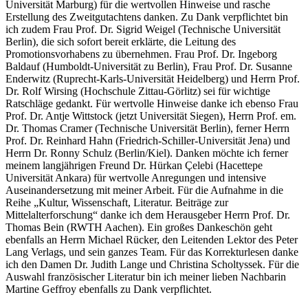
Erstellung des Zweitgutachtens danken. Zu Dank verpflichtet bin
ich zudem Frau Prof. Dr. Sigrid Weigel (Technische Universität
Berlin), die sich sofort bereit erklärte, die Leitung des
Promotionsvorhabens zu übernehmen. Frau Prof. Dr. Ingeborg
Baldauf (Humboldt-Universität zu Berlin), Frau Prof. Dr. Susanne
Enderwitz (Ruprecht-Karls-Universität Heidelberg) und Herrn Prof.
Dr. Rolf Wirsing (Hochschule Zittau-Görlitz) sei für wichtige
Ratschläge gedankt. Für wertvolle Hinweise danke ich ebenso Frau
Prof. Dr. Antje Wittstock (jetzt Universität Siegen), Herrn Prof. em.
Dr. Thomas Cramer (Technische Universität Berlin), ferner Herrn
Prof. Dr. Reinhard Hahn (Friedrich-Schiller-Universität Jena) und
Herrn Dr. Ronny Schulz (Berlin/Kiel). Danken möchte ich ferner
meinem langjährigen Freund Dr. Hürkan Çelebi (Hacettepe
Universität Ankara) für wertvolle Anregungen und intensive
Auseinandersetzung mit meiner Arbeit. Für die Aufnahme in die
Reihe „Kultur, Wissenschaft, Literatur. Beiträge zur
Mittelalterforschung“ danke ich dem Herausgeber Herrn Prof. Dr.
Thomas Bein (RWTH Aachen). Ein großes Dankeschön geht
ebenfalls an Herrn Michael Rücker, den Leitenden Lektor des Peter
Lang Verlags, und sein ganzes Team. Für das Korrekturlesen danke
ich den Damen Dr. Judith Lange und Christina Scholtyssek. Für die
Auswahl französischer Literatur bin ich meiner lieben Nachbarin
Martine Geffroy ebenfalls zu Dank verpflichtet.
Besonderer Dank gebührt natürlich auch meiner Familie, vor allem