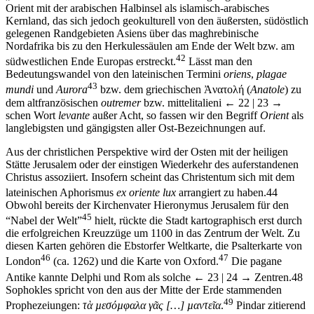
Kernland, das sich jedoch geokulturell von den äußersten, südöstlich
gelegenen Randgebieten Asiens über das maghrebinische
Nordafrika bis zu den Herkulessäulen am Ende der Welt bzw. am
42
südwestlichen Ende Europas erstreckt.
Lässt man den
Bedeutungswandel von den lateinischen Termini
oriens
,
plagae
43
mundi
und
Aurora
bzw. dem griechischen Ἀνατολή (
Anatole
) zu
dem altfranzösischen
outremer
bzw. mittelitalieni
← 22 |
23 →
schen Wort
levante
außer Acht, so fassen wir den Begriff
Orient
als
langlebigsten und gängigsten aller Ost-Bezeichnungen auf.
Aus der christlichen Perspektive wird der Osten mit der heiligen
Stätte Jerusalem oder der einstigen Wiederkehr des auferstandenen
Christus assoziiert. Insofern scheint das Christentum sich mit dem
lateinischen Aphorismus
ex oriente lux
arrangiert zu haben.
44
Obwohl bereits der Kirchenvater Hieronymus Jerusalem für den
45
“Nabel der Welt”
hielt, rückte die Stadt kartographisch erst durch
die erfolgreichen Kreuzzüge um 1100 in das Zentrum der Welt. Zu
diesen Karten gehören die Ebstorfer Weltkarte, die Psalterkarte von
46
47
London
(ca. 1262) und die Karte von Oxford.
Die pagane
Antike kannte Delphi und Rom als solche
← 23 |
24 →
Zentren.
48
Sophokles spricht von den aus der Mitte der Erde stammenden
49
Prophezeiungen:
τὰ µεσόµφαλα γᾶς […] µαντεῖα
.
Pindar zitierend
schreibt Strabon, Delphi stelle den Mittelpunkt der Erde (
της γης