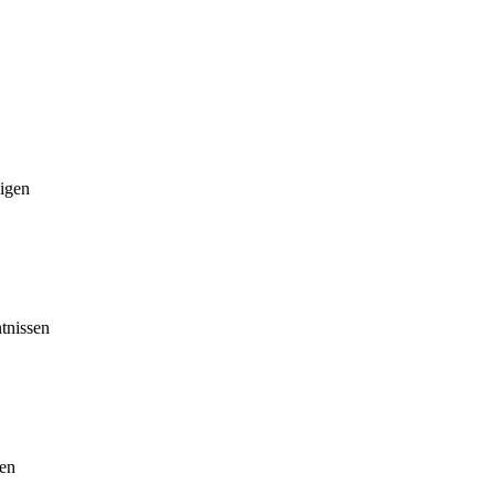
digen
tnissen
gen