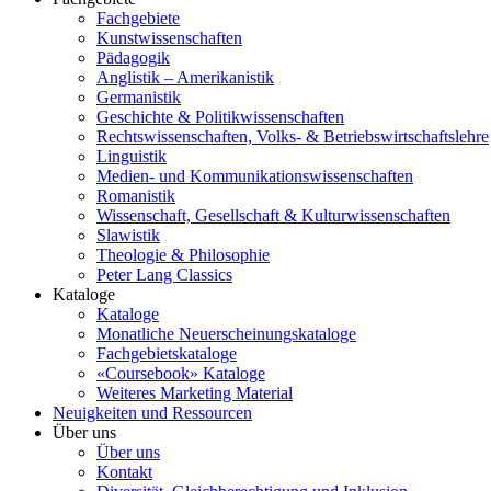
Fachgebiete
Kunstwissenschaften
Pädagogik
Anglistik – Amerikanistik
Germanistik
Geschichte & Politikwissenschaften
Rechtswissenschaften, Volks- & Betriebswirtschaftslehre
Linguistik
Medien- und Kommunikationswissenschaften
Romanistik
Wissenschaft, Gesellschaft & Kulturwissenschaften
Slawistik
Theologie & Philosophie
Peter Lang Classics
Kataloge
Kataloge
Monatliche Neuerscheinungskataloge
Fachgebietskataloge
«Coursebook» Kataloge
Weiteres Marketing Material
Neuigkeiten und Ressourcen
Über uns
Über uns
Kontakt