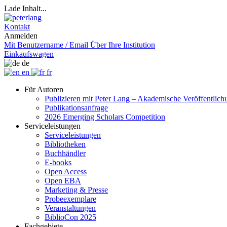
Lade Inhalt...
Kontakt
Anmelden
Mit Benutzername / Email
Über Ihre Institution
Einkaufswagen
de
en
fr
Für Autoren
Publizieren mit Peter Lang – Akademische Veröffentlic
Publikationsanfrage
2026 Emerging Scholars Competition
Serviceleistungen
Serviceleistungen
Bibliotheken
Buchhändler
E-books
Open Access
Open EBA
Marketing & Presse
Probeexemplare
Veranstaltungen
BiblioCon 2025
Fachgebiete