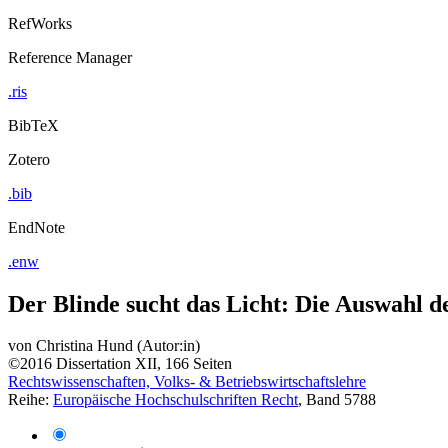
RefWorks
Reference Manager
.ris
BibTeX
Zotero
.bib
EndNote
.enw
Der Blinde sucht das Licht: Die Auswahl d
von
Christina Hund (Autor:in)
©2016
Dissertation
XII, 166 Seiten
Rechtswissenschaften, Volks- & Betriebswirtschaftslehre
Reihe:
Europäische Hochschulschriften Recht
, Band 5788