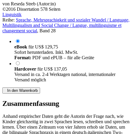
von
Reseda Streb (Autor:in)
©2016
Dissertation
578 Seiten
Linguistik
Reihe:
Sprache, Mehrsprachigkeit und sozialer Wandel / Language,
Multilingualism and Social Change / Langue, multilinguisme et
changement social
, Band 28
eBook
für
US$ 129,75
Sofort herunterladen. Inkl. MwSt.
Format:
PDF und ePUB – für alle Geräte
Hardcover
für
US$ 137,05
Versand in ca. 2-4 Werktagen national, internationaler
Versand möglich
In den Warenkorb
Zusammenfassung
Anhand empirischer Daten geht die Autorin der Frage nach, wie
Kinder gleichzeitig in zwei Sprachen lesen, schreiben und sprechen
lernen. Über einen Zeitraum von vier Jahren erhob sie Daten, um
die bilinguale Sprachpraxis in einem deutsch-italienischen Two-