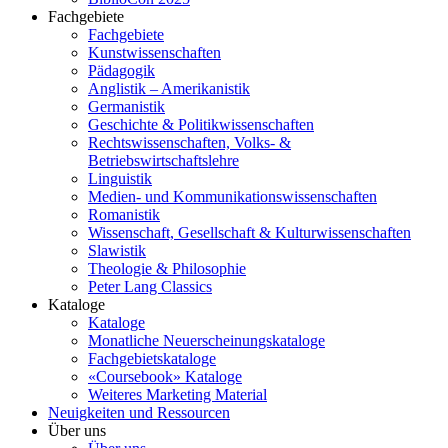
Fachgebiete
Fachgebiete
Kunstwissenschaften
Pädagogik
Anglistik – Amerikanistik
Germanistik
Geschichte & Politikwissenschaften
Rechtswissenschaften, Volks- &
Betriebswirtschaftslehre
Linguistik
Medien- und Kommunikationswissenschaften
Romanistik
Wissenschaft, Gesellschaft & Kulturwissenschaften
Slawistik
Theologie & Philosophie
Peter Lang Classics
Kataloge
Kataloge
Monatliche Neuerscheinungskataloge
Fachgebietskataloge
«Coursebook» Kataloge
Weiteres Marketing Material
Neuigkeiten und Ressourcen
Über uns