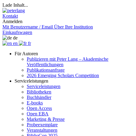
Lade Inhalt...
Kontakt
Anmelden
Mit Benutzername / Email
Über Ihre Institution
Einkaufswagen
de
en
fr
Für Autoren
Publizieren mit Peter Lang – Akademische
Veröffentlichungen
Publikationsanfrage
2026 Emerging Scholars Competition
Serviceleistungen
Serviceleistungen
Bibliotheken
Buchhändler
E-books
Open Access
Open EBA
Marketing & Presse
Probeexemplare
Veranstaltungen
BiblioCon 2025