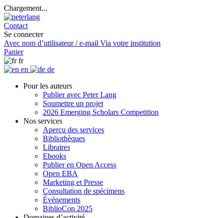
Chargement...
Contact
Se connecter
Avec nom d’utilisateur / e-mail
Via votre institution
Panier
fr
en
de
Pour les auteurs
Publier avec Peter Lang
Soumettre un projet
2026 Emerging Scholars Competition
Nos services
Aperçu des services
Bibliothèques
Libraires
Ebooks
Publier en Open Access
Open EBA
Marketing et Presse
Consultation de spécimens
Événements
BiblioCon 2025
Domaines d’activité