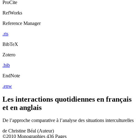
ProCite
RefWorks
Reference Manager
.ris
BibTeX
Zotero
.bib
EndNote
.enw
Les interactions quotidiennes en français
et en anglais
De l’approche comparative à l’analyse des situations interculturelles
de
Christine Béal (Auteur)
©2010
Monographies
436 Pages