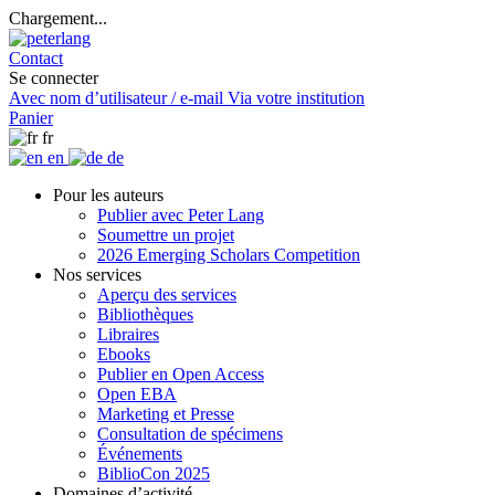
Chargement...
Contact
Se connecter
Avec nom d’utilisateur / e-mail
Via votre institution
Panier
fr
en
de
Pour les auteurs
Publier avec Peter Lang
Soumettre un projet
2026 Emerging Scholars Competition
Nos services
Aperçu des services
Bibliothèques
Libraires
Ebooks
Publier en Open Access
Open EBA
Marketing et Presse
Consultation de spécimens
Événements
BiblioCon 2025
Domaines d’activité