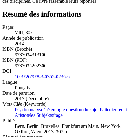
ces disciplines. Ce livre rassemble leurs réponses.
Résumé des informations
Pages
VIII, 307
Année de publication
2014
ISBN (Broché)
9783034313100
ISBN (PDF)
9783035202366
DOI
10.3726/978-3-0352-0236-6
Langue
français
Date de parution
2013 (Décembre)
Mots Clés (Keywords)
Psychoanalyse
Téléologie
question du sujet
Patientenrecht
Aristoteles
Subjektsfrage
Publié
Bern, Berlin, Bruxelles, Frankfurt am Main, New York,
Oxford, Wien, 2013. 307 p.