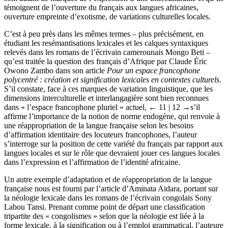
témoignent de l’ouverture du français aux langues africaines,
ouverture empreinte d’exotisme, de variations culturelles locales.
C’est à peu près dans les mêmes termes – plus précisément, en
étudiant les resémantisations lexicales et les calques syntaxiques
relevés dans les romans de l’écrivain camerounais Mongo Beti –
qu’est traitée la question des français d’Afrique par Claude Éric
Owono Zambo dans son article
Pour un espace francophone
polycentré : création et signification lexicales en contextes culturels
.
S’il constate, face à ces marques de variation linguistique, que les
dimensions interculturelle et interlangagière sont bien reconnues
dans « l’espace francophone pluriel » actuel,
← 11 | 12 →
s’il
affirme l’importance de la notion de norme endogène, qui renvoie à
une réappropriation de la langue française selon les besoins
d’affirmation identitaire des locuteurs francophones, l’auteur
s’interroge sur la position de cette variété du français par rapport aux
langues locales et sur le rôle que devraient jouer ces langues locales
dans l’expression et l’affirmation de l’identité africaine.
Un autre exemple d’adaptation et de réappropriation de la langue
française nous est fourni par l’article d’Aminata Aidara, portant sur
la néologie lexicale dans les romans de l’écrivain congolais Sony
Labou Tansi. Prenant comme point de départ une classification
tripartite des « congolismes » selon que la néologie est liée à la
forme lexicale, à la signification ou à l’emploi grammatical, l’auteure