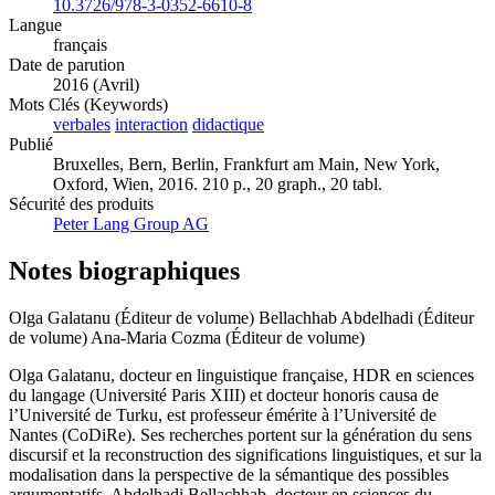
10.3726/978-3-0352-6610-8
Langue
français
Date de parution
2016 (Avril)
Mots Clés (Keywords)
verbales
interaction
didactique
Publié
Bruxelles, Bern, Berlin, Frankfurt am Main, New York,
Oxford, Wien, 2016. 210 p., 20 graph., 20 tabl.
Sécurité des produits
Peter Lang Group AG
Notes biographiques
Olga Galatanu (Éditeur de volume)
Bellachhab Abdelhadi (Éditeur
de volume)
Ana-Maria Cozma (Éditeur de volume)
Olga Galatanu, docteur en linguistique française, HDR en sciences
du langage (Université Paris XIII) et docteur honoris causa de
l’Université de Turku, est professeur émérite à l’Université de
Nantes (CoDiRe). Ses recherches portent sur la génération du sens
discursif et la reconstruction des significations linguistiques, et sur la
modalisation dans la perspective de la sémantique des possibles
argumentatifs. Abdelhadi Bellachhab, docteur en sciences du