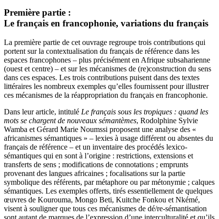
Première partie :
Le français en francophonie, variations du français
La première partie de cet ouvrage regroupe trois contributions qui
portent sur la contextualisation du français de référence dans les
espaces francophones – plus précisément en Afrique subsaharienne
(ouest et centre) – et sur les mécanismes de (re)construction du sens
dans ces espaces. Les trois contributions puisent dans des textes
littéraires les nombreux exemples qu’elles fournissent pour illustrer
ces mécanismes de la réappropriation du français en francophonie.
Dans leur article, intitulé
Le français sous les tropiques : quand les
mots se chargent de nouveaux sémantèmes
, Rodolphine Sylvie
Wamba et Gérard Marie Noumssi proposent une analyse des «
africanismes sémantiques » – lexies à usage différent ou absentes du
français de référence – et un inventaire des procédés lexico-
sémantiques qui en sont à l’origine : restrictions, extensions et
transferts de sens ; modifications de connotations ; emprunts
provenant des langues africaines ; focalisations sur la partie
symbolique des référents, par métaphore ou par métonymie ; calques
sémantiques. Les exemples offerts, tirés essentiellement de quelques
œuvres de Kourouma, Mongo Beti, Kuitche Fonkou et Nkémé,
visent à souligner que tous ces mécanismes de dé/re-sémantisation
sont autant de marques de l’expression d’une interculturalité et qu’ils