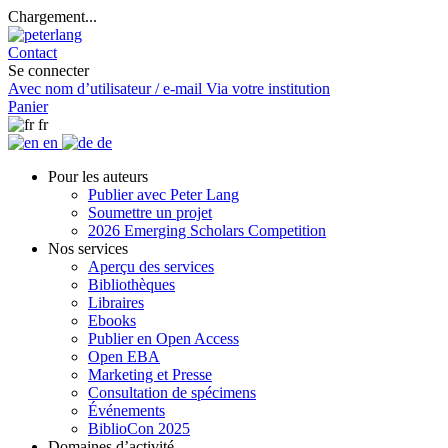
Chargement...
Contact
Se connecter
Avec nom d’utilisateur / e-mail
Via votre institution
Panier
fr
en
de
Pour les auteurs
Publier avec Peter Lang
Soumettre un projet
2026 Emerging Scholars Competition
Nos services
Aperçu des services
Bibliothèques
Libraires
Ebooks
Publier en Open Access
Open EBA
Marketing et Presse
Consultation de spécimens
Événements
BiblioCon 2025
Domaines d’activité