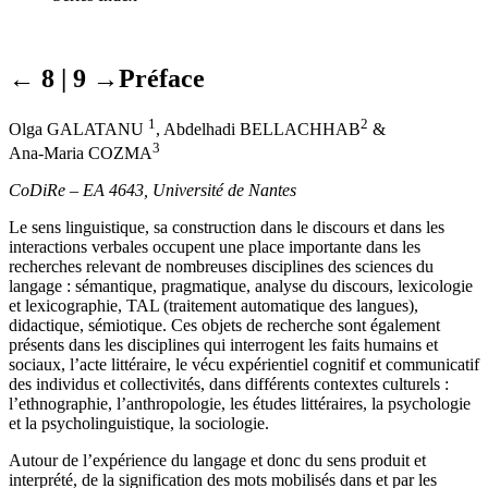
← 8 | 9 →
Préface
1
2
Olga G
ALATANU
,
Abdelhadi B
ELLACHHAB
&
3
Ana-Maria C
OZMA
CoDiRe – EA 4643, Université de Nantes
Le sens linguistique, sa construction dans le discours et dans les
inter­actions verbales occupent une place importante dans les
recherches relevant de nombreuses disciplines des sciences du
langage : sémantique, pragmatique, analyse du discours, lexicologie
et lexicographie, TAL (traitement automatique des langues),
didactique, sémiotique. Ces objets de recherche sont également
présents dans les disciplines qui interrogent les faits humains et
sociaux, l’acte littéraire, le vécu expérientiel cognitif et communicatif
des individus et collectivités, dans différents contextes culturels :
l’ethnographie, l’anthropologie, les études littéraires, la psycho­logie
et la psycholinguistique, la sociologie.
Autour de l’expérience du langage et donc du sens produit et
interprété, de la signification des mots mobilisés dans et par les