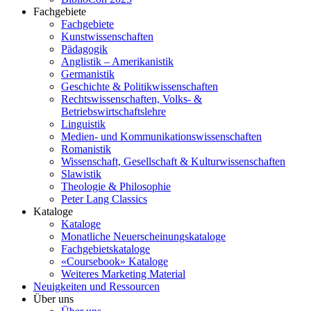
Fachgebiete
Fachgebiete
Kunstwissenschaften
Pädagogik
Anglistik – Amerikanistik
Germanistik
Geschichte & Politikwissenschaften
Rechtswissenschaften, Volks- &
Betriebswirtschaftslehre
Linguistik
Medien- und Kommunikationswissenschaften
Romanistik
Wissenschaft, Gesellschaft & Kulturwissenschaften
Slawistik
Theologie & Philosophie
Peter Lang Classics
Kataloge
Kataloge
Monatliche Neuerscheinungskataloge
Fachgebietskataloge
«Coursebook» Kataloge
Weiteres Marketing Material
Neuigkeiten und Ressourcen
Über uns