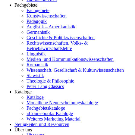
Fachgebiete
Fachgebiete
Kunstwissenschaften
Pädagogik
Anglistik – Amerikanistik
Germanistik
Geschichte & Politikwissenschaften
Rechtswissenschaften, Volks- &
Betriebswirtschaftslehre
Linguistik
Medien- und Kommunikationswissenschaften
Romanistik
Wissenschaft, Gesellschaft & Kulturwissenschaften
Slawistik
Theologie & Philosophie
Peter Lang Classics
Kataloge
Kataloge
Monatliche Neuerscheinungskataloge
Fachgebietskataloge
«Coursebook» Kataloge
Weiteres Marketing Material
Neuigkeiten und Ressourcen
Über uns