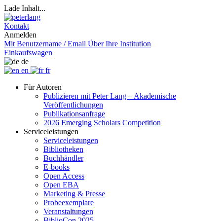
Lade Inhalt...
Kontakt
Anmelden
Mit Benutzername / Email
Über Ihre Institution
Einkaufswagen
de
en
fr
Für Autoren
Publizieren mit Peter Lang – Akademische
Veröffentlichungen
Publikationsanfrage
2026 Emerging Scholars Competition
Serviceleistungen
Serviceleistungen
Bibliotheken
Buchhändler
E-books
Open Access
Open EBA
Marketing & Presse
Probeexemplare
Veranstaltungen
BiblioCon 2025