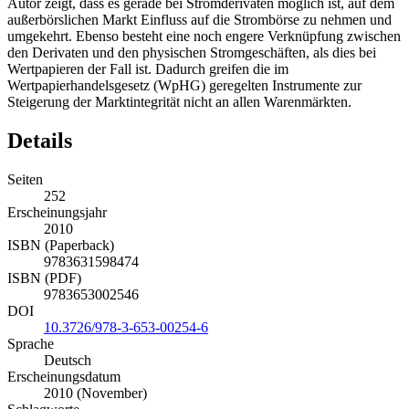
Autor zeigt, dass es gerade bei Stromderivaten möglich ist, auf dem
außerbörslichen Markt Einfluss auf die Strombörse zu nehmen und
umgekehrt. Ebenso besteht eine noch engere Verknüpfung zwischen
den Derivaten und den physischen Stromgeschäften, als dies bei
Wertpapieren der Fall ist. Dadurch greifen die im
Wertpapierhandelsgesetz (WpHG) geregelten Instrumente zur
Steigerung der Marktintegrität nicht an allen Warenmärkten.
Details
Seiten
252
Erscheinungsjahr
2010
ISBN (Paperback)
9783631598474
ISBN (PDF)
9783653002546
DOI
10.3726/978-3-653-00254-6
Sprache
Deutsch
Erscheinungsdatum
2010 (November)