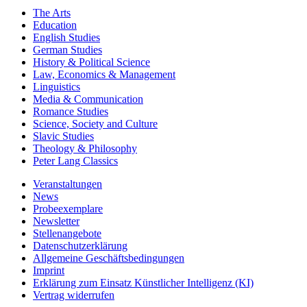
The Arts
Education
English Studies
German Studies
History & Political Science
Law, Economics & Management
Linguistics
Media & Communication
Romance Studies
Science, Society and Culture
Slavic Studies
Theology & Philosophy
Peter Lang Classics
Veranstaltungen
News
Probeexemplare
Newsletter
Stellenangebote
Datenschutzerklärung
Allgemeine Geschäftsbedingungen
Imprint
Erklärung zum Einsatz Künstlicher Intelligenz (KI)
Vertrag widerrufen