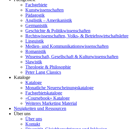
Fachgebiete
Kunstwissenschaften
Pädagogik
Anglistik – Amerikanistik
Germanistik
Geschichte & Politikwissenschaften
Rechtswissenschaften, Volks- & Betriebswirtschaftslehre
Linguistik
Medien- und Kommunikationswissenschaften
Romanistik
Wissenschaft, Gesellschaft & Kulturwissenschaften
Slawistik
Theologie & Philosophie
Peter Lang Classics
Kataloge
Kataloge
Monatliche Neuerscheinungskataloge
Fachgebietskataloge
«Coursebook» Kataloge
Weiteres Marketing Material
Neuigkeiten und Ressourcen
Über uns
Über uns
Kontakt