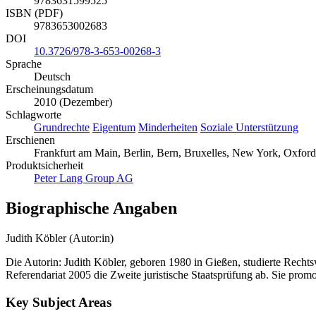
9783631599525
ISBN (PDF)
9783653002683
DOI
10.3726/978-3-653-00268-3
Sprache
Deutsch
Erscheinungsdatum
2010 (Dezember)
Schlagworte
Grundrechte
Eigentum
Minderheiten
Soziale Unterstützung
Erschienen
Frankfurt am Main, Berlin, Bern, Bruxelles, New York, Oxfor
Produktsicherheit
Peter Lang Group AG
Biographische Angaben
Judith Köbler (Autor:in)
Die Autorin: Judith Köbler, geboren 1980 in Gießen, studierte Recht
Referendariat 2005 die Zweite juristische Staatsprüfung ab. Sie promo
Key Subject Areas