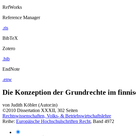
RefWorks
Reference Manager
.ris
BibTeX
Zotero
.bib
EndNote
.enw
Die Konzeption der Grundrechte im finnisc
von
Judith Köbler (Autor:in)
©2010
Dissertation
XXXII, 302 Seiten
Rechtswissenschaften, Volks- & Betriebswirtschaftslehre
Reihe:
Europäische Hochschulschriften Recht
, Band 4972