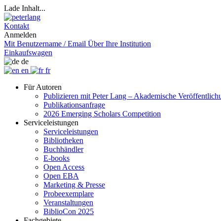
Lade Inhalt...
Kontakt
Anmelden
Mit Benutzername / Email
Über Ihre Institution
Einkaufswagen
de
en
fr
Für Autoren
Publizieren mit Peter Lang – Akademische Veröffentlic
Publikationsanfrage
2026 Emerging Scholars Competition
Serviceleistungen
Serviceleistungen
Bibliotheken
Buchhändler
E-books
Open Access
Open EBA
Marketing & Presse
Probeexemplare
Veranstaltungen
BiblioCon 2025
Fachgebiete