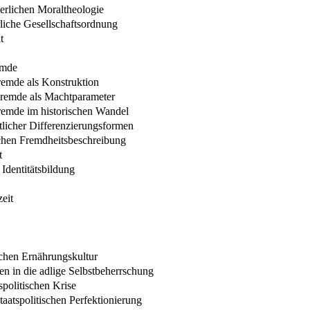
lterlichen Moraltheologie
erliche Gesellschaftsordnung
t
emde
remde als Konstruktion
Fremde als Machtparameter
remde im historischen Wandel
tlicher Differenzierungsformen
ischen Fremdheitsbeschreibung
t
Identitätsbildung
eit
schen Ernährungskultur
en in die adlige Selbstbeherrschung
spolitischen Krise
aatspolitischen Perfektionierung