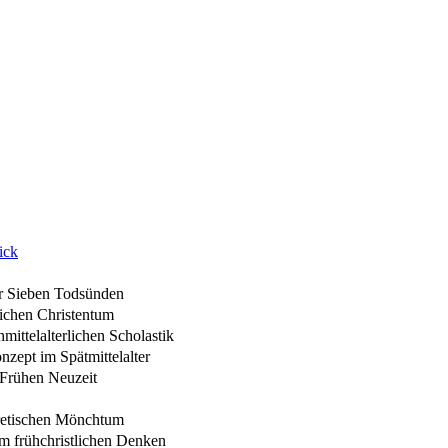
ick
er Sieben Todsünden
rlichen Christentum
mittelalterlichen Scholastik
zept im Spätmittelalter
 Frühen Neuzeit
oretischen Mönchtum
im frühchristlichen Denken