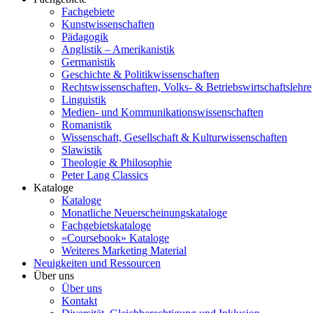
Fachgebiete
Kunstwissenschaften
Pädagogik
Anglistik – Amerikanistik
Germanistik
Geschichte & Politikwissenschaften
Rechtswissenschaften, Volks- & Betriebswirtschaftslehre
Linguistik
Medien- und Kommunikationswissenschaften
Romanistik
Wissenschaft, Gesellschaft & Kulturwissenschaften
Slawistik
Theologie & Philosophie
Peter Lang Classics
Kataloge
Kataloge
Monatliche Neuerscheinungskataloge
Fachgebietskataloge
«Coursebook» Kataloge
Weiteres Marketing Material
Neuigkeiten und Ressourcen
Über uns
Über uns
Kontakt