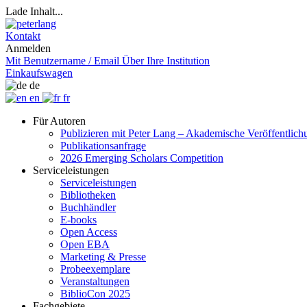
Lade Inhalt...
Kontakt
Anmelden
Mit Benutzername / Email
Über Ihre Institution
Einkaufswagen
de
en
fr
Für Autoren
Publizieren mit Peter Lang – Akademische Veröffentlic
Publikationsanfrage
2026 Emerging Scholars Competition
Serviceleistungen
Serviceleistungen
Bibliotheken
Buchhändler
E-books
Open Access
Open EBA
Marketing & Presse
Probeexemplare
Veranstaltungen
BiblioCon 2025
Fachgebiete