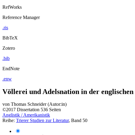
RefWorks
Reference Manager
.ris
BibTeX
Zotero
.bib
EndNote
.enw
Völlerei und Adelsnation in der englische
von
Thomas Schneider (Autor:in)
©2017
Dissertation
536 Seiten
Anglistik / Amerikanistik
Reihe:
Trierer Studien zur Literatur
, Band 50