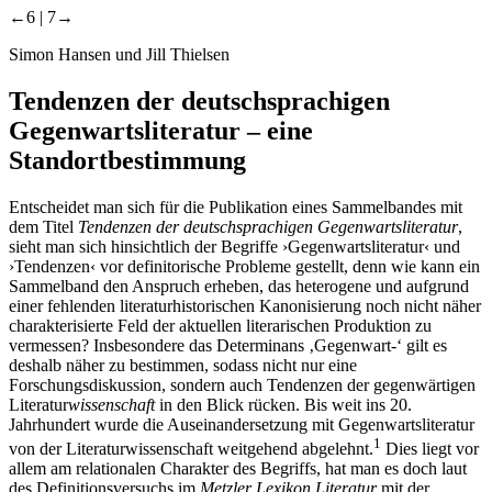
←6 |
7→
Simon Hansen und Jill Thielsen
Tendenzen der deutschsprachigen
Gegenwartsliteratur – eine
Standortbestimmung
Entscheidet man sich für die Publikation eines Sammelbandes mit
dem Titel
Tendenzen der deutschsprachigen Gegenwartsliteratur
,
sieht man sich hinsichtlich der Begriffe ›Gegenwartsliteratur‹ und
›Tendenzen‹ vor definitorische Probleme gestellt, denn wie kann ein
Sammelband den Anspruch erheben, das heterogene und aufgrund
einer fehlenden literaturhistorischen Kanonisierung noch nicht näher
charakterisierte Feld der aktuellen literarischen Produktion zu
vermessen? Insbesondere das Determinans ‚Gegenwart-‘ gilt es
deshalb näher zu bestimmen, sodass nicht nur eine
Forschungsdiskussion, sondern auch Tendenzen der gegenwärtigen
Literatur
wissenschaft
in den Blick rücken. Bis weit ins 20.
Jahrhundert wurde die Auseinandersetzung mit Gegenwartsliteratur
1
von der Literaturwissenschaft weitgehend abgelehnt.
Dies liegt vor
allem am relationalen Charakter des Begriffs, hat man es doch laut
des Definitionsversuchs im
Metzler Lexikon Literatur
mit der