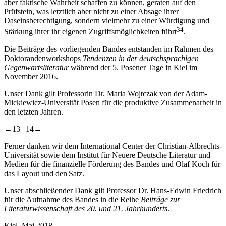
aber faktische Wahrheit schaffen zu können, geraten auf den
Prüfstein, was letztlich aber nicht zu einer Absage ihrer
Daseinsberechtigung, sondern vielmehr zu einer Würdigung und
34
Stärkung ihrer ihr eigenen Zugriffsmöglichkeiten führt
.
Die Beiträge des vorliegenden Bandes entstanden im Rahmen des
Doktorandenworkshops
Tendenzen in der deutschsprachigen
Gegenwartsliteratur
während der 5. Posener Tage in Kiel im
November 2016.
Unser Dank gilt Professorin Dr. Maria Wojtczak von der Adam-
Mickiewicz-Universität Posen für die produktive Zusammenarbeit in
den letzten Jahren.
←13 |
14→
Ferner danken wir dem International Center der Christian-Albrechts-
Universität sowie dem Institut für Neuere Deutsche Literatur und
Medien für die finanzielle Förderung des Bandes und Olaf Koch für
das Layout und den Satz.
Unser abschließender Dank gilt Professor Dr. Hans-Edwin Friedrich
für die Aufnahme des Bandes in die Reihe
Beiträge zur
Literaturwissenschaft des 20. und 21. Jahrhunderts
.
Kiel, Mai 2018