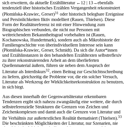
sich erweitern, da aktuelle Erzählliteratur
←12 |
13→
ebenfalls
tendenziell über historisches Erzählen Vergangenheit rekonstruiert
31
(
Płomińska-Krawiec, Greser
)
oder historisch belegbare Ereignisse
und Persönlichkeiten fiktiv modelliert (
Rauen
,
Thielsen
). Diese
Form der Realitätsreferenz ist mit einer Hinwendung zum
Biographischen verbunden, die nicht nur Personen mit
weitreichendem Bekanntheitsgrad vorbehalten ist (
Rauen
,
Kochanowska
,
Hundertmark
), sondern auch als Mikrohistorie der
Familiengeschichte von überindividuellem Interesse sein kann
(
Płomińska-Krawiec, Greser, Schmidt
). Da sich die Autor*innen
und Erzählinstanzen in den behandelten Erzähltexten selbstreflexiv
zu ihrer rekonstruierenden Arbeit an dem überlieferten
Quellenmaterial äußern, führen sie neben dem Anspruch der
32
Literatur als Interdiskurs
, einen Beitrag zur Geschichtsschreibung
zu liefern, gleichzeitig die Probleme vor, die ein solcher Versuch,
Literatur als Werkzeug der Wirklichkeitsrekonstruktion zu benutzen,
in sich birgt.
Aus diesen innerhalb der Gegenwartsliteratur erkennbaren
Tendenzen ergibt sich nahezu zwangsläufig eine weitere, die durch
selbstreferenzielle Strukturen die Grenzen von Zeichen und
Zeichenkomplexen und damit auch die Grenzen von Literatur und
33
ihr Verhältnis zur außertextlichen Realität thematisiert (
Thielsen
).
Die beschränkten Möglichkeiten der Literatur, nur Szenarien, nie