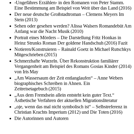
›Ungefähres Erzählen‹ in den Romanen von Peter Stamm.
Eine Bestimmung am Beispiel von Weit über das Land (2016)
Der neue deutsche Großstadtroman – Clemens Meyers Im
Stein (2013)
Sehen oder gesehen werden? Alissa Walsers Romandebüt Am
Anfang war die Nacht Musik (2010)
Portrait eines Mörders – Die Darstellung Fritz Honkas in
Heinz Strunks Roman Der goldene Handschuh (2016) Fazit
Notieren/Konstruieren – Rainald Goetz in Michael Rutschkys
Mitgeschrieben (2015)
Schmerzhafte Wurzeln. Über Rekonstruktion familiärer
Vergangenheit am Beispiel des Romans Gosias Kinder (2014)
von Iris May
„Am Wassersaum der Zeit entlanglaufen“ – Anne Webers
biographisches Schreiben in Ahnen. Ein
Zeitreisetagebuch (2015)
„Aus dem Fremdsein allein entsteht kein guter Text.“
Ästhetische Verfahren der aktuellen Migrationsliteratur
„oje, wenn das mal nicht symbolisch ist“ – Selbstreferenz in
Christian Krachts Imperium (2012) und Die Toten (2016)
Die Autorinnen und Autoren