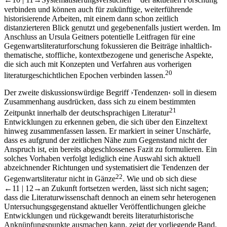
←10 |
11→
Systematisierungsversuchen
der aktuellen Forschung
verbinden und können auch für zukünftige, weiterführende
historisierende Arbeiten, mit einem dann schon zeitlich
distanzierteren Blick genutzt und gegebenenfalls justiert werden. Im
Anschluss an Ursula Geitners potentielle Leitfragen für eine
Gegenwartsliteraturforschung fokussieren die Beiträge inhaltlich-
thematische, stoffliche, kontextbezogene und generische Aspekte,
die sich auch mit Konzepten und Verfahren aus vorherigen
20
literaturgeschichtlichen Epochen verbinden lassen.
Der zweite diskussionswürdige Begriff ›Tendenzen‹ soll in diesem
Zusammenhang ausdrücken, dass sich zu einem bestimmten
21
Zeitpunkt innerhalb der deutschsprachigen Literatur
Entwicklungen zu erkennen geben, die sich über den Einzeltext
hinweg zusammenfassen lassen. Er markiert in seiner Unschärfe,
dass es aufgrund der zeitlichen Nähe zum Gegenstand nicht der
Anspruch ist, ein bereits abgeschlossenes Fazit zu formulieren. Ein
solches Vorhaben verfolgt lediglich eine Auswahl sich aktuell
abzeichnender Richtungen und systematisiert die Tendenzen der
22
Gegenwartsliteratur nicht in Gänze
. Wie und ob sich diese
←11 |
12→
an Zukunft fortsetzen werden, lässt sich nicht sagen;
dass die Literaturwissenschaft dennoch an einem sehr heterogenen
Untersuchungsgegenstand aktueller Veröffentlichungen gleiche
Entwicklungen und rückgewandt bereits literaturhistorische
Anknüpfungspunkte ausmachen kann, zeigt der vorliegende Band.