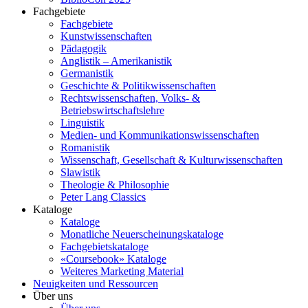
Fachgebiete
Fachgebiete
Kunstwissenschaften
Pädagogik
Anglistik – Amerikanistik
Germanistik
Geschichte & Politikwissenschaften
Rechtswissenschaften, Volks- &
Betriebswirtschaftslehre
Linguistik
Medien- und Kommunikationswissenschaften
Romanistik
Wissenschaft, Gesellschaft & Kulturwissenschaften
Slawistik
Theologie & Philosophie
Peter Lang Classics
Kataloge
Kataloge
Monatliche Neuerscheinungskataloge
Fachgebietskataloge
«Coursebook» Kataloge
Weiteres Marketing Material
Neuigkeiten und Ressourcen
Über uns