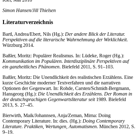
Simon Hansen/Jill Thielsen
Literaturverzeichnis
Bartl, Andrea/Ebert, Nils (Hg.):
Der andere Blick der Literatur.
Perspektiven auf die literarische Wahrnehmung der Wirklichkeit
.
Würzburg 2014.
Baßler, Moritz: Populärer Realismus. In: Lüdeke, Roger (Hg.):
Kommunikation im Populären. Interdisziplinäre Perspektiven auf
ein ganzheitliches Phänomen
. Bielefeld 2011, S. 91–103.
Baßler, Moritz: Die Unendlichkeit des realistischen Erzählens. Eine
kurze Geschichte moderner Textverfahren und die narrativen
Optionen der Gegenwart. In: Rohde, Carsten/Schmidt-Bergmann,
Hansgeorg (Hg.):
Die Unendlichkeit des Erzählens. Der Roman in
der deutschsprachigen Gegenwartsliteratur seit
1989. Bielefeld
2013, S. 27–45.
Bierwirth, Maik/Johannsen, Anja/Zeman, Mirna: Doing
Contemporary Literature. In: dies. (Hg.):
Doing Contemporary
Literature. Praktiken, Wertungen, Automatismen
. München 2012, S.
9–19.