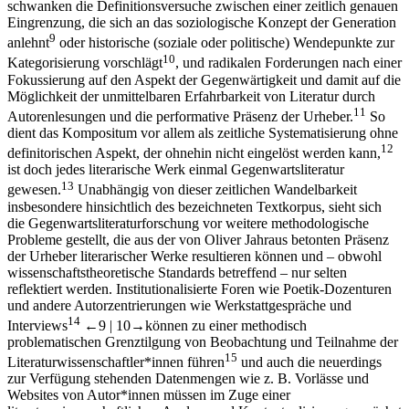
schwanken die Definitionsversuche zwischen einer zeitlich genauen
Eingrenzung, die sich an das soziologische Konzept der Generation
9
anlehnt
oder historische (soziale oder politische) Wendepunkte zur
10
Kategorisierung vorschlägt
, und radikalen Forderungen nach einer
Fokussierung auf den Aspekt der Gegenwärtigkeit und damit auf die
Möglichkeit der unmittelbaren Erfahrbarkeit von Literatur durch
11
Autorenlesungen und die performative Präsenz der Urheber.
So
dient das Kompositum vor allem als zeitliche Systematisierung ohne
12
definitorischen Aspekt, der ohnehin nicht eingelöst werden kann,
ist doch jedes literarische Werk einmal Gegenwartsliteratur
13
gewesen.
Unabhängig von dieser zeitlichen Wandelbarkeit
insbesondere hinsichtlich des bezeichneten Textkorpus, sieht sich
die Gegenwartsliteraturforschung vor weitere methodologische
Probleme gestellt, die aus der von Oliver Jahraus betonten Präsenz
der Urheber literarischer Werke resultieren können und – obwohl
wissenschaftstheoretische Standards betreffend – nur selten
reflektiert werden. Institutionalisierte Foren wie Poetik-Dozenturen
und andere Autorzentrierungen wie Werkstattgespräche und
14
Interviews
←9 |
10→
können zu einer methodisch
problematischen Grenztilgung von Beobachtung und Teilnahme der
15
Literaturwissenschaftler*innen führen
und auch die neuerdings
zur Verfügung stehenden Datenmengen wie z. B. Vorlässe und
Websites von Autor*innen müssen im Zuge einer