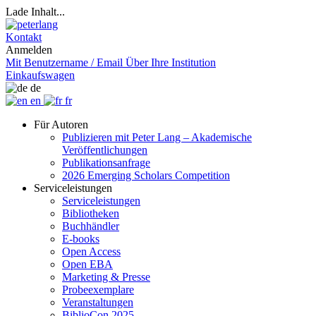
Lade Inhalt...
Kontakt
Anmelden
Mit Benutzername / Email
Über Ihre Institution
Einkaufswagen
de
en
fr
Für Autoren
Publizieren mit Peter Lang – Akademische
Veröffentlichungen
Publikationsanfrage
2026 Emerging Scholars Competition
Serviceleistungen
Serviceleistungen
Bibliotheken
Buchhändler
E-books
Open Access
Open EBA
Marketing & Presse
Probeexemplare
Veranstaltungen
BiblioCon 2025