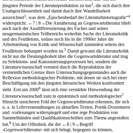
2
jüngsten Periode der Literaturproduktion zu tun
, die sich durch ihre
Unabgeschlossenheit und damit durch ihre Wandelbarkeit
3
4
auszeichnet
, was dem „Epochenbedarf der Literaturhistoriografie“
widerspricht.
←7 |
8→
Die Annäherung an Gegenwartsliteratur blieb
auch nach der Ausdifferenzierung des Faches und seines
neugermanistischen Teilbereichs weiterhin Sache der Literaturkritik
und des Feuilletons, sodass noch bis in die 1990er Jahre die
Arbeitsteilung von Kritik und Wissenschaft zumindest seitens des
5
Feuilletons behauptet worden ist.
Damit gewann die Literaturkritik
nicht nur die Deutungshoheit über die Gegenwartsliteratur und trug
zu Selektions- und Kanonisierungsprozessen bei, sondern die
Literaturwissenschaft vermied durch die Reproduktion der
vermeintlichen Grenze ihres Untersuchungsgegenstandes auch die
Reflexion methodologischer Probleme, mit denen sie sich bei einer
Beschäftigung mit den jüngsten literarischen Werken konfrontiert
6
sieht. Erst um 2000
lässt sich eine verstärkte Hinwendung der
7
Literaturwissenschaft zum in epistemisch und methodologischer
Hinsicht unsicheren Feld der Gegenwartsliteratur erkennen, die sich
u. a. in Lehrveranstaltungen zu aktuellen Texten, Poetik-Dozenturen
und -vorlesungen widerspiegelt und eine rege Produktion von
Sammelbänden und Qualifikationsschriften zum Thema angestoßen
8
hat.
Um der Offenheit, die der
←8 |
9→
Begriff
›Gegenwart
sliteratur‹ mit sich bringt, begegnen zu können,