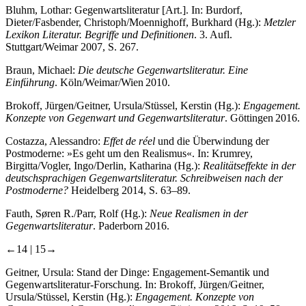
Bluhm, Lothar: Gegenwartsliteratur [Art.]. In: Burdorf,
Dieter/Fasbender, Christoph/Moennighoff, Burkhard (Hg.):
Metzler
Lexikon Literatur. Begriffe und Definitionen
. 3. Aufl.
Stuttgart/Weimar 2007, S. 267.
Braun, Michael:
Die deutsche Gegenwartsliteratur. Eine
Einführung
. Köln/Weimar/Wien 2010.
Brokoff, Jürgen/Geitner, Ursula/Stüssel, Kerstin (Hg.):
Engagement.
Konzepte von Gegenwart und Gegenwartsliteratur
. Göttingen 2016.
Costazza, Alessandro:
Effet de réel
und die Überwindung der
Postmoderne: »Es geht um den Realismus«. In: Krumrey,
Birgitta/Vogler, Ingo/Derlin, Katharina (Hg.):
Realitätseffekte in der
deutschsprachigen Gegenwartsliteratur. Schreibweisen nach der
Postmoderne?
Heidelberg 2014, S. 63–89.
Fauth, Søren R./Parr, Rolf (Hg.):
Neue Realismen in der
Gegenwartsliteratur
. Paderborn 2016.
←14 |
15→
Geitner, Ursula: Stand der Dinge: Engagement-Semantik und
Gegenwartsliteratur-Forschung. In: Brokoff, Jürgen/Geitner,
Ursula/Stüssel, Kerstin (Hg.):
Engagement. Konzepte von