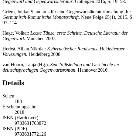
Gegenwart und Gegenwartsliteratur
. Göttingen 2016, S. 19–58.
Griem, Julika: Standards für eine Gegenwartsliteraturforschung. In:
Germanisch-Romanische Monatsschrift
. Neue Folge 65(1), 2015, S.
97–114.
Hage, Volker:
Letzte Tänze, erste Schritte. Deutsche Literatur der
Gegenwart
. München 2007.
Herbst, Alban Nikolai:
Kybernetischer Realismus. Heidelberger
Vorlesungen
. Heidelberg 2008.
van Hoorn, Tanja (Hg.):
Zeit, Stillstellung und Geschichte im
deutschsprachigen Gegenwartsroman
. Hannover 2016.
Details
Seiten
188
Erscheinungsjahr
2018
ISBN (Hardcover)
9783631763872
ISBN (PDF)
9783631772126