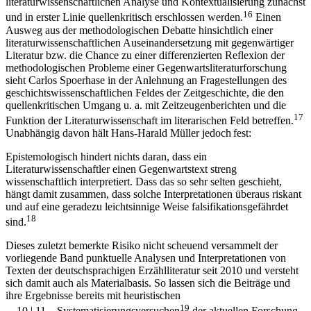
literaturwissenschaftlichen Analyse und Kontextualisierung zunächst
16
und in erster Linie quellenkritisch erschlossen werden.
Einen
Ausweg aus der methodologischen Debatte hinsichtlich einer
literaturwissenschaftlichen Auseinandersetzung mit gegenwärtiger
Literatur bzw. die Chance zu einer differenzierten Reflexion der
methodologischen Probleme einer Gegenwartsliteraturforschung
sieht Carlos Spoerhase in der Anlehnung an Fragestellungen des
geschichtswissenschaftlichen Feldes der Zeitgeschichte, die den
quellenkritischen Umgang u. a. mit Zeitzeugenberichten und die
17
Funktion der Literaturwissenschaft im literarischen Feld betreffen.
Unabhängig davon hält Hans-Harald Müller jedoch fest:
Epistemologisch hindert nichts daran, dass ein
Literaturwissenschaftler einen Gegenwartstext streng
wissenschaftlich interpretiert. Dass das so sehr selten geschieht,
hängt damit zusammen, dass solche Interpretationen überaus riskant
und auf eine geradezu leichtsinnige Weise falsifikationsgefährdet
18
sind.
Dieses zuletzt bemerkte Risiko nicht scheuend versammelt der
vorliegende Band punktuelle Analysen und Interpretationen von
Texten der deutschsprachigen Erzählliteratur seit 2010 und versteht
sich damit auch als Materialbasis. So lassen sich die Beiträge und
ihre Ergebnisse bereits mit heuristischen
19