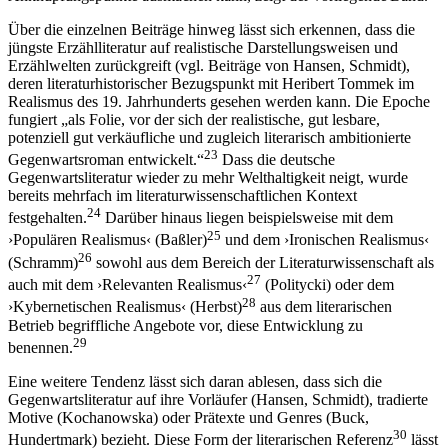
Über die einzelnen Beiträge hinweg lässt sich erkennen, dass die
jüngste Erzählliteratur auf realistische Darstellungsweisen und
Erzählwelten zurückgreift (vgl. Beiträge von
Hansen
,
Schmidt
),
deren literaturhistorischer Bezugspunkt mit Heribert Tommek im
Realismus des 19. Jahrhunderts gesehen werden kann. Die Epoche
fungiert „als Folie, vor der sich der realistische, gut lesbare,
potenziell gut verkäufliche und zugleich literarisch ambitionierte
23
Gegenwartsroman entwickelt.“
Dass die deutsche
Gegenwartsliteratur wieder zu mehr Welthaltigkeit neigt, wurde
bereits mehrfach im literaturwissenschaftlichen Kontext
24
festgehalten.
Darüber hinaus liegen beispielsweise mit dem
25
›Populären Realismus‹ (Baßler)
und dem ›Ironischen Realismus‹
26
(Schramm)
sowohl aus dem Bereich der Literaturwissenschaft als
27
auch mit dem ›Relevanten Realismus‹
(Politycki) oder dem
28
›Kybernetischen Realismus‹ (Herbst)
aus dem literarischen
Betrieb begriffliche Angebote vor, diese Entwicklung zu
29
benennen.
Eine weitere Tendenz lässt sich daran ablesen, dass sich die
Gegenwartsliteratur auf ihre Vorläufer (
Hansen
,
Schmidt
), tradierte
Motive (
Kochanowska
) oder Prätexte und Genres (
Buck
,
30
Hundertmark
) bezieht. Diese Form der literarischen Referenz
lässt