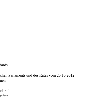
dards
schen Parlaments und des Rates vom 25.10.2012
onen
ndard“
riften