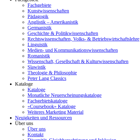
Fachgebiete
Kunstwissenschaften
Pädagogik
Anglistik – Amerikanistik
Germanistik
Geschichte & Politikwissenschaften
Rechtswissenschaften, Volks- & Betriebswirtschaftslehre
Linguistik
Medien- und Kommunikationswissenschaften
Romanistik
Wissenschaft, Gesellschaft & Kulturwissenschaften
Slawistik
Theologie & Philosophie
Peter Lang Classics
Kataloge
Kataloge
Monatliche Neuerscheinungskataloge
Fachgebietskataloge
«Coursebook» Kataloge
Weiteres Marketing Material
Neuigkeiten und Ressourcen
Über uns
Über uns
Kontakt