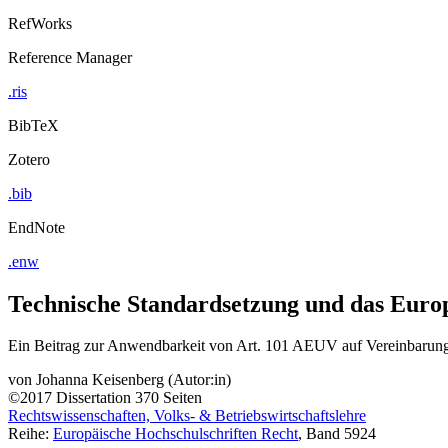
RefWorks
Reference Manager
.ris
BibTeX
Zotero
.bib
EndNote
.enw
Technische Standardsetzung und das Europ
Ein Beitrag zur Anwendbarkeit von Art. 101 AEUV auf Vereinbarung
von
Johanna Keisenberg (Autor:in)
©2017
Dissertation
370 Seiten
Rechtswissenschaften, Volks- & Betriebswirtschaftslehre
Reihe:
Europäische Hochschulschriften Recht
, Band 5924