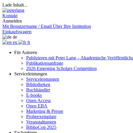
Lade Inhalt...
Kontakt
Anmelden
Mit Benutzername / Email
Über Ihre Institution
Einkaufswagen
de
en
fr
Für Autoren
Publizieren mit Peter Lang – Akademische Veröffentlic
Publikationsanfrage
2026 Emerging Scholars Competition
Serviceleistungen
Serviceleistungen
Bibliotheken
Buchhändler
E-books
Open Access
Open EBA
Marketing & Presse
Probeexemplare
Veranstaltungen
BiblioCon 2025
Fachgebiete