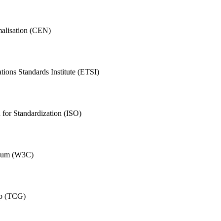
malisation (CEN)
ions Standards Institute (ETSI)
n for Standardization (ISO)
tium (W3C)
up (TCG)