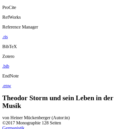
ProCite
RefWorks
Reference Manager
.ris
BibTeX
Zotero
.bib
EndNote
.enw
Theodor Storm und sein Leben in der
Musik
von
Heiner Mückenberger (Autor:in)
©2017
Monographie
128 Seiten
Germanistik