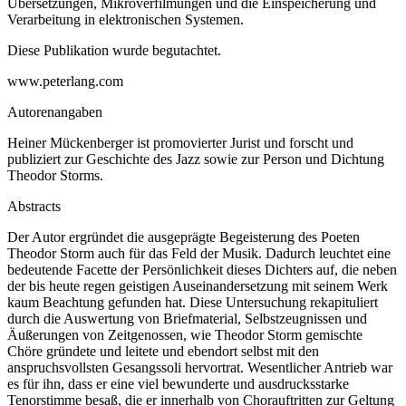
Übersetzungen, Mikroverfilmungen und die Einspeicherung und
Verarbeitung in elektronischen Systemen.
Diese Publikation wurde begutachtet.
www.peterlang.com
Autorenangaben
Heiner Mückenberger ist promovierter Jurist und forscht und
publiziert zur Geschichte des Jazz sowie zur Person und Dichtung
Theodor Storms.
Abstracts
Der Autor ergründet die ausgeprägte Begeisterung des Poeten
Theodor Storm auch für das Feld der Musik. Dadurch leuchtet eine
bedeutende Facette der Persönlichkeit dieses Dichters auf, die neben
der bis heute regen geistigen Auseinandersetzung mit seinem Werk
kaum Beachtung gefunden hat. Diese Untersuchung rekapituliert
durch die Auswertung von Briefmaterial, Selbstzeugnissen und
Äußerungen von Zeitgenossen, wie Theodor Storm gemischte
Chöre gründete und leitete und ebendort selbst mit den
anspruchsvollsten Gesangssoli hervortrat. Wesentlicher Antrieb war
es für ihn, dass er eine viel bewunderte und ausdrucksstarke
Tenorstimme besaß, die er innerhalb von Chorauftritten zur Geltung