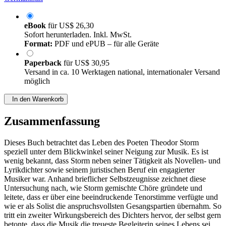
eBook
für
US$ 26,30
Sofort herunterladen. Inkl. MwSt.
Format:
PDF und ePUB – für alle Geräte
Paperback
für
US$ 30,95
Versand in ca. 10 Werktagen national, internationaler Versand
möglich
In den Warenkorb
Zusammenfassung
Dieses Buch betrachtet das Leben des Poeten Theodor Storm
speziell unter dem Blickwinkel seiner Neigung zur Musik. Es ist
wenig bekannt, dass Storm neben seiner Tätigkeit als Novellen- und
Lyrikdichter sowie seinem juristischen Beruf ein engagierter
Musiker war. Anhand brieflicher Selbstzeugnisse zeichnet diese
Untersuchung nach, wie Storm gemischte Chöre gründete und
leitete, dass er über eine beeindruckende Tenorstimme verfügte und
wie er als Solist die anspruchsvollsten Gesangspartien übernahm. So
tritt ein zweiter Wirkungsbereich des Dichters hervor, der selbst gern
betonte, dass die Musik die treueste Begleiterin seines Lebens sei.