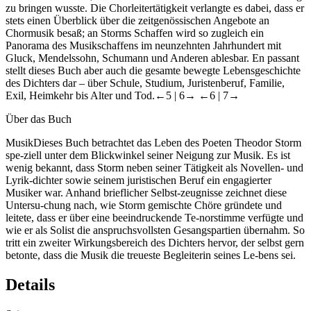
zu bringen wusste. Die Chorleitertätigkeit verlangte es dabei, dass er
stets einen Überblick über die zeitgenössischen Angebote an
Chormusik besaß; an Storms Schaffen wird so zugleich ein
Panorama des Musikschaffens im neunzehnten Jahrhundert mit
Gluck, Mendelssohn, Schumann und Anderen ablesbar.
En passant
stellt dieses Buch aber auch die gesamte bewegte Lebensgeschichte
des Dichters dar – über Schule, Studium, Juristenberuf, Familie,
Exil, Heimkehr bis Alter und Tod.
←5 |
6→
←6 |
7→
Über das Buch
MusikDieses Buch betrachtet das Leben des Poeten Theodor Storm
spe-ziell unter dem Blickwinkel seiner Neigung zur Musik. Es ist
wenig bekannt, dass Storm neben seiner Tätigkeit als Novellen- und
Lyrik-dichter sowie seinem juristischen Beruf ein engagierter
Musiker war. Anhand brieflicher Selbst-zeugnisse zeichnet diese
Untersu-chung nach, wie Storm gemischte Chöre gründete und
leitete, dass er über eine beeindruckende Te-norstimme verfügte und
wie er als Solist die anspruchsvollsten Gesangspartien übernahm. So
tritt ein zweiter Wirkungsbereich des Dichters hervor, der selbst gern
betonte, dass die Musik die treueste Begleiterin seines Le-bens sei.
Details