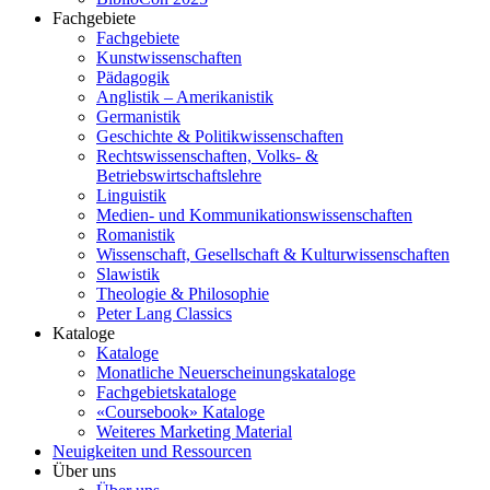
Fachgebiete
Fachgebiete
Kunstwissenschaften
Pädagogik
Anglistik – Amerikanistik
Germanistik
Geschichte & Politikwissenschaften
Rechtswissenschaften, Volks- &
Betriebswirtschaftslehre
Linguistik
Medien- und Kommunikationswissenschaften
Romanistik
Wissenschaft, Gesellschaft & Kulturwissenschaften
Slawistik
Theologie & Philosophie
Peter Lang Classics
Kataloge
Kataloge
Monatliche Neuerscheinungskataloge
Fachgebietskataloge
«Coursebook» Kataloge
Weiteres Marketing Material
Neuigkeiten und Ressourcen
Über uns