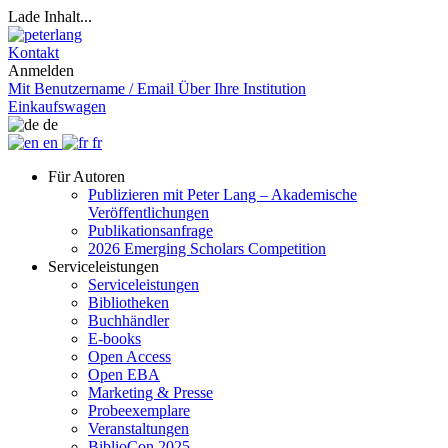
Lade Inhalt...
Kontakt
Anmelden
Mit Benutzername / Email
Über Ihre Institution
Einkaufswagen
de
en
fr
Für Autoren
Publizieren mit Peter Lang – Akademische
Veröffentlichungen
Publikationsanfrage
2026 Emerging Scholars Competition
Serviceleistungen
Serviceleistungen
Bibliotheken
Buchhändler
E-books
Open Access
Open EBA
Marketing & Presse
Probeexemplare
Veranstaltungen
BiblioCon 2025