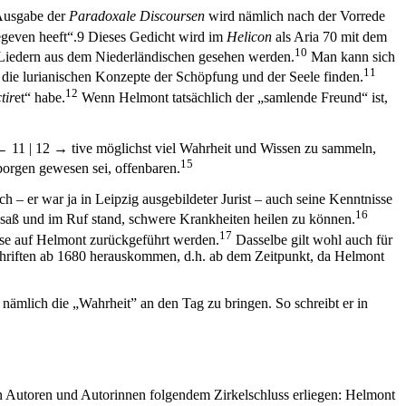
 Ausgabe der
Paradoxale Discoursen
wird nämlich nach der Vorrede
geven heeft“.
9
Dieses Gedicht wird im
Helicon
als Aria 70 mit dem
10
 Liedern aus dem Niederländischen gesehen werden.
Man kann sich
11
r die lurianischen Konzepte der Schöpfung und der Seele finden.
12
tir
et“ habe.
Wenn Helmont tatsächlich der „samlende Freund“ ist,
← 11 |
12 →
tive möglichst viel Wahrheit und Wissen zu sammeln,
15
borgen gewesen sei, offenbaren.
ch – er war ja in Leipzig ausgebildeter Jurist – auch seine Kenntnisse
16
saß und im Ruf stand, schwere Krankheiten heilen zu können.
17
se auf Helmont zurückgeführt werden.
Dasselbe gilt wohl auch für
e Schriften ab 1680 herauskommen, d.h. ab dem Zeitpunkt, da Helmont
, nämlich die „Wahrheit” an den Tag zu bringen. So schreibt er in
en Autoren und Autorinnen folgendem Zirkelschluss erliegen: Helmont