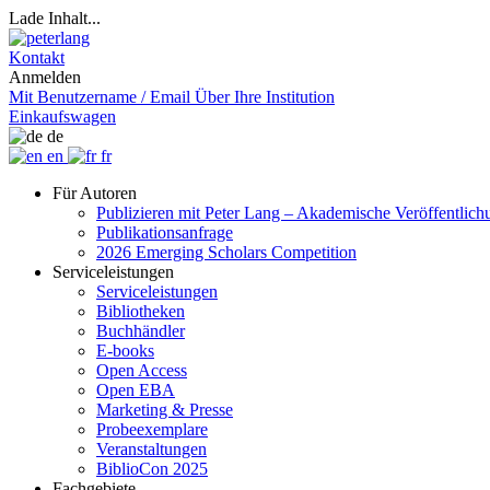
Lade Inhalt...
Kontakt
Anmelden
Mit Benutzername / Email
Über Ihre Institution
Einkaufswagen
de
en
fr
Für Autoren
Publizieren mit Peter Lang – Akademische Veröffentlic
Publikationsanfrage
2026 Emerging Scholars Competition
Serviceleistungen
Serviceleistungen
Bibliotheken
Buchhändler
E-books
Open Access
Open EBA
Marketing & Presse
Probeexemplare
Veranstaltungen
BiblioCon 2025
Fachgebiete