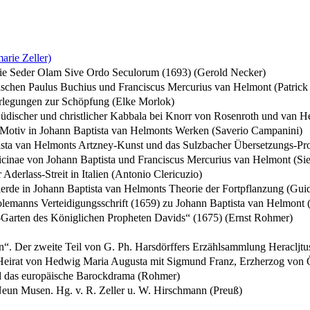
arie Zeller)
gie Seder Olam Sive Ordo Seculorum (1693) (Gerold Necker)
 zwischen Paulus Buchius und Franciscus Mercurius van Helmont (Patri
erlegungen zur Schöpfung (Elke Morlok)
jüdischer und christlicher Kabbala bei Knorr von Rosenroth und van He
 Motiv in Johann Baptista van Helmonts Werken (Saverio Campanini)
ista van Helmonts Artzney-Kunst und das Sulzbacher Übersetzungs-Pro
cinae von Johann Baptista und Franciscus Mercurius van Helmont (Sie
derlass-Streit in Italien (Antonio Clericuzio)
ierde in Johann Baptista van Helmonts Theorie der Fortpflanzung (Gui
olemanns Verteidigungsschrift (1659) zu Johann Baptista van Helmont (
-Garten des Königlichen Propheten Davids“ (1675) (Ernst Rohmer)
zen“. Der zweite Teil von G. Ph. Harsdörffers Erzählsammlung Heraclj
 Heirat von Hedwig Maria Augusta mit Sigmund Franz, Erzherzog von Ö
d das europäische Barockdrama (Rohmer)
Neun Musen. Hg. v. R. Zeller u. W. Hirschmann (Preuß)