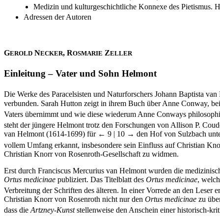
Medizin und kulturgeschichtliche Konnexe des Pietismus. Hg.
Adressen der Autoren
G
N
, R
Z
EROLD
ECKER
OSMARIE
ELLER
Einleitung – Vater und Sohn Helmont
Die Werke des Paracelsisten und Naturforschers Johann Baptista va
verbunden. Sarah Hutton zeigt in ihrem Buch über Anne Conway, bei
Vaters übernimmt und wie diese wiederum Anne Conways philosophi
steht der jüngere Helmont trotz den Forschungen von Allison P. Cou
van Helmont (1614-1699) für
← 9 |
10 →
den Hof von Sulzbach unter
vollem Umfang erkannt, insbesondere sein Einfluss auf Christian Kno
Christian Knorr von Rosenroth-Gesellschaft zu widmen.
Erst durch Franciscus Mercurius van Helmont wurden die medizinische
Ortus medicinae
publiziert. Das Titelblatt des
Ortus medicinae
, welch
Verbreitung der Schriften des älteren. In einer Vorrede an den Leser er
Christian Knorr von Rosenroth nicht nur den
Ortus medicinae
zu über
dass die
Artzney-Kunst
stellenweise den Anschein einer historisch-kri