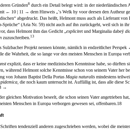
8
nderen Gründen
durch ein Detail belegt wird: in der niederländischen
mit
← 10 |
11 →
dem Hinweis „‛s Welk hy voor deesen den Autheur ge
ischen“ abgedruckt. Das heißt, Helmont muss auch als Lieferant von
Sprüche“ (Aria Nr. 59) nicht auch auf ihn zurückgeht, weil sich in ih
or, dass Helmont ihm das Gedicht „
explici
ret und Marginalia dabeÿ
dic
13
n
zuzuschreiben.
 Sulzbacher Projekt nennen könnte, nämlich in endzeitlicher Perspek
lle die Wahrheit, die so lange vor den meisten Menschen in Europa ver
unst
explizit, dass er keine medizinischen Kenntnisse habe, so dürften si
en, während Helmont solche Kenntnisse schon von seinem Vater her be
ng von Johann Baptist Della Portas
Magia naturalis
mindestens teilwei
pidemica,
die noch kaum untersucht ist. Auffällig ist, dass alle dies
3 →
der gleichen Motivation beseelt, die schon seinen Vater angetrieben hat
n meisten Menschen in Europa verborgen gewesen sei, offenbaren.
18
ft
 Schriften tendenziell anderen zugeschrieben werden, wobei die meist