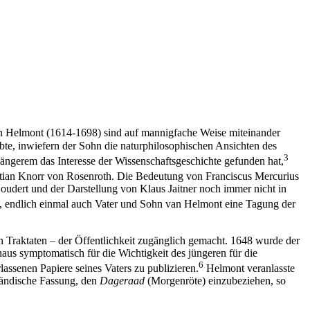
n Helmont (1614-1698) sind auf mannigfache Weise miteinander
e, inwiefern der Sohn die naturphilosophischen Ansichten des
3
längerem das Interesse der Wissenschaftsgeschichte gefunden hat,
tian Knorr von Rosenroth. Die Bedeutung von Franciscus Mercurius
oudert und der Darstellung von Klaus Jaitner noch immer nicht in
, endlich einmal auch Vater und Sohn van Helmont eine Tagung der
n Traktaten – der Öffentlichkeit zugänglich gemacht. 1648 wurde der
aus symptomatisch für die Wichtigkeit des jüngeren für die
6
rlassenen Papiere seines Vaters zu publizieren.
Helmont veranlasste
ländische Fassung, den
Dageraad
(Morgenröte) einzubeziehen, so