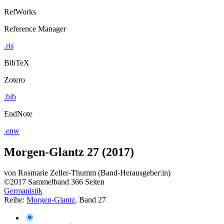
RefWorks
Reference Manager
.ris
BibTeX
Zotero
.bib
EndNote
.enw
Morgen-Glantz 27 (2017)
von
Rosmarie Zeller-Thumm (Band-Herausgeber:in)
©2017
Sammelband
366 Seiten
Germanistik
Reihe:
Morgen-Glantz
, Band 27