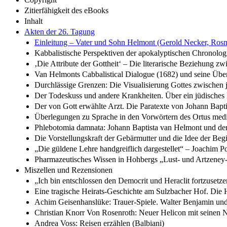
Zitierfähigkeit des eBooks
Inhalt
Akten der 26. Tagung
Einleitung – Vater und Sohn Helmont (Gerold Necker, Rosm
Kabbalistische Perspektiven der apokalyptischen Chronolo
‚Die Attribute der Gottheit‘ – Die literarische Beziehung
Van Helmonts Cabbalistical Dialogue (1682) und seine Üb
Durchlässige Grenzen: Die Visualisierung Gottes zwischen 
Der Todeskuss und andere Krankheiten. Über ein jüdisches
Der von Gott erwählte Arzt. Die Paratexte von Johann Bapt
Überlegungen zu Sprache in den Vorwörtern des Ortus medi
Phlebotomia damnata: Johann Baptista van Helmont und der A
Die Vorstellungskraft der Gebärmutter und die Idee der Beg
„Die güldene Lehre handgreiflich dargestellet“ – Joachim P
Pharmazeutisches Wissen in Hohbergs „Lust- und Artzeney
Miszellen und Rezensionen
„Ich bin entschlossen den Democrit und Heraclit fortzuset
Eine tragische Heirats-Geschichte am Sulzbacher Hof. Die
Achim Geisenhanslüke: Trauer-Spiele. Walter Benjamin un
Christian Knorr Von Rosenroth: Neuer Helicon mit seinen 
Andrea Voss: Reisen erzählen (Balbiani)