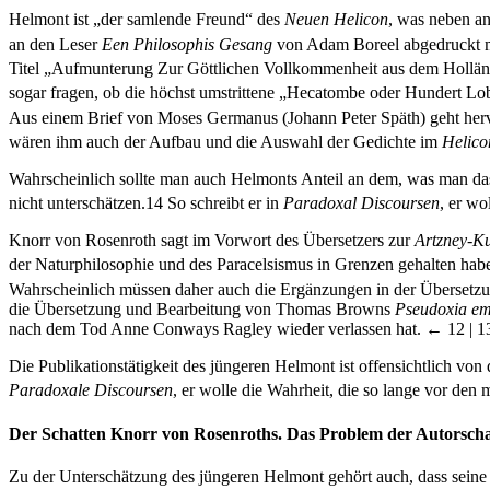
Helmont ist „der samlende Freund“ des
Neuen Helicon
, was neben a
an den Leser
Een Philosophis Gesang
von Adam Boreel abgedruckt 
Titel „Aufmunterung Zur Göttlichen Vollkommenheit aus dem Holländ
sogar fragen, ob die höchst umstrittene „Hecatombe oder Hundert Lob-
Aus einem Brief von Moses Germanus (Johann Peter Späth) geht herv
wären ihm auch der Aufbau und die Auswahl der Gedichte im
Helico
Wahrscheinlich sollte man auch Helmonts Anteil an dem, was man das
nicht unterschätzen.
14
So schreibt er in
Paradoxal Discoursen
, er wo
Knorr von Rosenroth sagt im Vorwort des Übersetzers zur
Artzney-K
der Naturphilosophie und des Paracelsismus in Grenzen gehalten hab
Wahrscheinlich müssen daher auch die Ergänzungen in der Übersetzu
die Übersetzung und Bearbeitung von Thomas Browns
Pseudoxia em
nach dem Tod Anne Conways Ragley wieder verlassen hat.
← 12 |
1
Die Publikationstätigkeit des jüngeren Helmont ist offensichtlich von 
Paradoxale Discoursen
, er wolle die Wahrheit, die so lange vor de
Der Schatten Knorr von Rosenroths. Das Problem der Autorscha
Zu der Unterschätzung des jüngeren Helmont gehört auch, dass seine