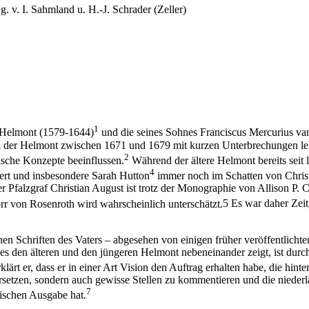
 v. I. Sahmland u. H.-J. Schrader (Zeller)
1
n Helmont (1579-1644)
und die seines Sohnes Franciscus Mercurius va
 der Helmont zwischen 1671 und 1679 mit kurzen Unterbrechungen lebt
2
sche Konzepte beeinflussen.
Während der ältere Helmont bereits seit 
4
dert und insbesondere Sarah Hutton
immer noch im Schatten von Chris
 Pfalzgraf Christian August ist trotz der Monographie von Allison P. C
rr von Rosenroth wird wahrscheinlich unterschätzt.
5
Es war daher Zeit
n Schriften des Vaters – abgesehen von einigen früher veröffentlichte
es den älteren und den jüngeren Helmont nebeneinander zeigt, ist durch
klärt er, dass er in einer Art Vision den Auftrag erhalten habe, die hinte
setzen, sondern auch gewisse Stellen zu kommentieren und die nieder
7
tischen Ausgabe hat.