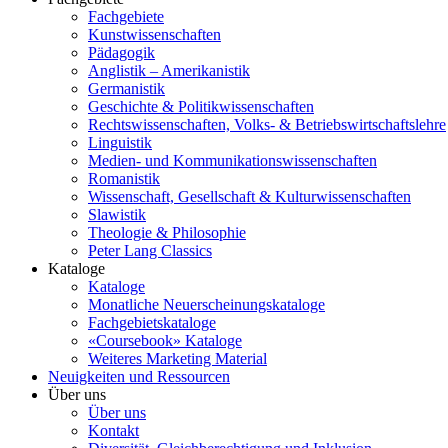
Fachgebiete
Kunstwissenschaften
Pädagogik
Anglistik – Amerikanistik
Germanistik
Geschichte & Politikwissenschaften
Rechtswissenschaften, Volks- & Betriebswirtschaftslehre
Linguistik
Medien- und Kommunikationswissenschaften
Romanistik
Wissenschaft, Gesellschaft & Kulturwissenschaften
Slawistik
Theologie & Philosophie
Peter Lang Classics
Kataloge
Kataloge
Monatliche Neuerscheinungskataloge
Fachgebietskataloge
«Coursebook» Kataloge
Weiteres Marketing Material
Neuigkeiten und Ressourcen
Über uns
Über uns
Kontakt