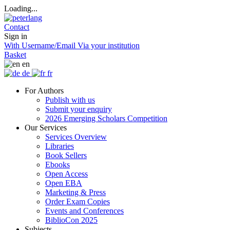
Loading...
Contact
Sign in
With Username/Email
Via your institution
Basket
en
de
fr
For Authors
Publish with us
Submit your enquiry
2026 Emerging Scholars Competition
Our Services
Services Overview
Libraries
Book Sellers
Ebooks
Open Access
Open EBA
Marketing & Press
Order Exam Copies
Events and Conferences
BiblioCon 2025
Subjects