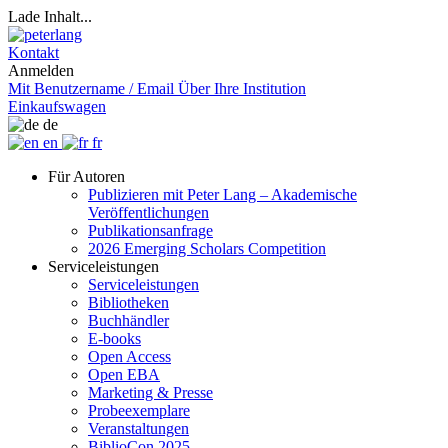
Lade Inhalt...
Kontakt
Anmelden
Mit Benutzername / Email
Über Ihre Institution
Einkaufswagen
de
en
fr
Für Autoren
Publizieren mit Peter Lang – Akademische
Veröffentlichungen
Publikationsanfrage
2026 Emerging Scholars Competition
Serviceleistungen
Serviceleistungen
Bibliotheken
Buchhändler
E-books
Open Access
Open EBA
Marketing & Presse
Probeexemplare
Veranstaltungen
BiblioCon 2025