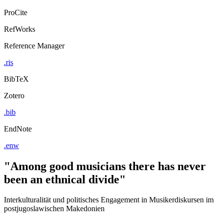
ProCite
RefWorks
Reference Manager
.ris
BibTeX
Zotero
.bib
EndNote
.enw
"Among good musicians there has never
been an ethnical divide"
Interkulturalität und politisches Engagement in Musikerdiskursen im
postjugoslawischen Makedonien