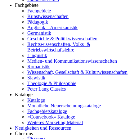
Fachgebiete
Fachgebiete
Kunstwissenschaften
Pädagogik
Anglistik – Amerikanistik
Germanistik
Geschichte & Politikwissenschaften
Rechtswissenschaften, Volks- &
Betriebswirtschaftslehre
Linguistik
Medien- und Kommunikationswissenschaften
Romanistik
Wissenschaft, Gesellschaft & Kulturwissenschaften
Slawistik
Theologie & Philosophie
Peter Lang Classics
Kataloge
Kataloge
Monatliche Neuerscheinungskataloge
Fachgebietskataloge
«Coursebook» Kataloge
Weiteres Marketing Material
Neuigkeiten und Ressourcen
Über uns