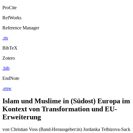
ProCite
RefWorks
Reference Manager
.ris
BibTeX
Zotero
.bib
EndNote
.enw
Islam und Muslime in (Südost) Europa im
Kontext von Transformation und EU-
Erweiterung
von
Christian Voss (Band-Herausgeber:in)
Jordanka Telbizova-Sack