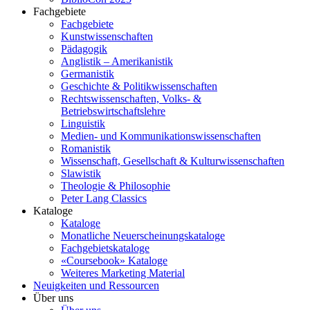
Fachgebiete
Fachgebiete
Kunstwissenschaften
Pädagogik
Anglistik – Amerikanistik
Germanistik
Geschichte & Politikwissenschaften
Rechtswissenschaften, Volks- &
Betriebswirtschaftslehre
Linguistik
Medien- und Kommunikationswissenschaften
Romanistik
Wissenschaft, Gesellschaft & Kulturwissenschaften
Slawistik
Theologie & Philosophie
Peter Lang Classics
Kataloge
Kataloge
Monatliche Neuerscheinungskataloge
Fachgebietskataloge
«Coursebook» Kataloge
Weiteres Marketing Material
Neuigkeiten und Ressourcen
Über uns