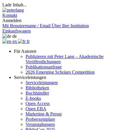
Lade Inhalt...
Kontakt
Anmelden
Mit Benutzername / Email
Über Ihre Institution
Einkaufswagen
de
en
fr
Für Autoren
Publizieren mit Peter Lang – Akademische
Veröffentlichungen
Publikationsanfrage
2026 Emerging Scholars Competition
Serviceleistungen
Serviceleistungen
Bibliotheken
Buchhändler
E-books
Open Access
Open EBA
Marketing & Presse
Probeexemplare
Veranstaltungen
BiblioCon 2025