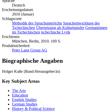
Sprache
Deutsch
Erscheinungsdatum
2010 (Januar)
Schlagworte
Methodik des Sprachunterrichts
Sprachentwicklung des
Tschechischen
Übersetzung als Kulturtransfer
Germanismen
im Tschechischen
tschechische Lyrik
Erschienen
München, Berlin, 2010. 169 S.
Produktsicherheit
Peter Lang Group AG
Biographische Angaben
Holger Kuße (Band-Herausgeber:in)
Key Subject Areas
The Arts
Education
English Studies
German Studies
History & Political Science