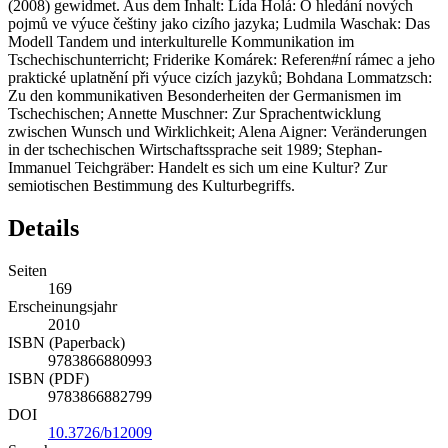
(2008) gewidmet. Aus dem Inhalt: Lída Holá: O hledání nových
pojmů ve výuce češtiny jako cizího jazyka; Ludmila Waschak: Das
Modell Tandem und interkulturelle Kommunikation im
Tschechischunterricht; Friderike Komárek: Referen#ní rámec a jeho
praktické uplatnění při výuce cizích jazyků; Bohdana Lommatzsch:
Zu den kommunikativen Besonderheiten der Germanismen im
Tschechischen; Annette Muschner: Zur Sprachentwicklung
zwischen Wunsch und Wirklichkeit; Alena Aigner: Veränderungen
in der tschechischen Wirtschaftssprache seit 1989; Stephan-
Immanuel Teichgräber: Handelt es sich um eine Kultur? Zur
semiotischen Bestimmung des Kulturbegriffs.
Details
Seiten
169
Erscheinungsjahr
2010
ISBN (Paperback)
9783866880993
ISBN (PDF)
9783866882799
DOI
10.3726/b12009