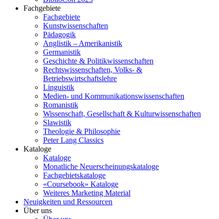
Fachgebiete
Fachgebiete
Kunstwissenschaften
Pädagogik
Anglistik – Amerikanistik
Germanistik
Geschichte & Politikwissenschaften
Rechtswissenschaften, Volks- &
Betriebswirtschaftslehre
Linguistik
Medien- und Kommunikationswissenschaften
Romanistik
Wissenschaft, Gesellschaft & Kulturwissenschaften
Slawistik
Theologie & Philosophie
Peter Lang Classics
Kataloge
Kataloge
Monatliche Neuerscheinungskataloge
Fachgebietskataloge
«Coursebook» Kataloge
Weiteres Marketing Material
Neuigkeiten und Ressourcen
Über uns