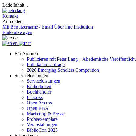
Lade Inhalt...
Kontakt
Anmelden
Mit Benutzername / Email
Über Ihre Institution
Einkaufswagen
de
en
fr
Für Autoren
Publizieren mit Peter Lang – Akademische Veröffentlic
Publikationsanfrage
2026 Emerging Scholars Competition
Serviceleistungen
Serviceleistungen
Bibliotheken
Buchhändler
E-books
Open Access
Open EBA
Marketing & Presse
Probeexemplare
Veranstaltungen
BiblioCon 2025
Fachgebiete