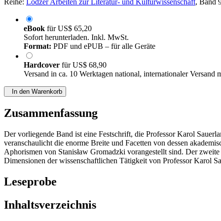
Reihe:
Lodzer Arbeiten zur Literatur- und Kulturwissenschaft
, Band 
eBook
für
US$ 65,20
Sofort herunterladen. Inkl. MwSt.
Format:
PDF und ePUB – für alle Geräte
Hardcover
für
US$ 68,90
Versand in ca. 10 Werktagen national, internationaler Versand 
In den Warenkorb
Zusammenfassung
Der vorliegende Band ist eine Festschrift, die Professor Karol Saue
veranschaulicht die enorme Breite und Facetten von dessen akademisch
Aphorismen von Stanisław Gromadzki vorangestellt sind. Der zweite Te
Dimensionen der wissenschaftlichen Tätigkeit von Professor Karol Sa
Leseprobe
Inhaltsverzeichnis