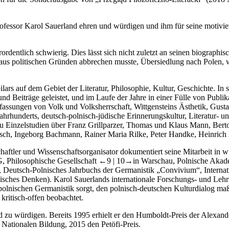
rofessor Karol Sauerland ehren und würdigen und ihm für seine motivie
rdentlich schwierig. Dies lässt sich nicht zuletzt an seinen biographis
aus politischen Gründen abbrechen musste, Übersiedlung nach Polen, w
lars auf dem Gebiet der Literatur, Philosophie, Kultur, Geschichte. In 
nd Beiträge geleistet, und im Laufe der Jahre in einer Fülle von Publik
ffassungen von Volk und Volksherrschaft, Wittgensteins Ästhetik, Gust
hrhunderts, deutsch-polnisch-jüdische Erinnerungskultur, Literatur- und
zu Einzelstudien über Franz Grillparzer, Thomas und Klaus Mann, Bert
sch, Ingeborg Bachmann, Rainer Maria Rilke, Peter Handke, Heinrich 
haftler und Wissenschaftsorganisator dokumentiert seine Mitarbeit in w
G, Philosophische Gesellschaft
←9 |
10→in Warschau, Polnische Akademi
, Deutsch-Polnisches Jahrbuchs der Germanistik „Convivium“, Internati
isches Denken). Karol Sauerlands internationale Forschungs- und Lehrtä
r polnischen Germanistik sorgt, den polnisch-deutschen Kulturdialog ma
kritisch-offen beobachtet.
d zu würdigen. Bereits 1995 erhielt er den Humboldt-Preis der Alexand
Nationalen Bildung, 2015 den Petöfi-Preis.