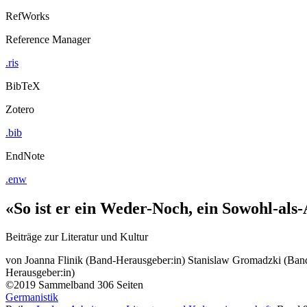
RefWorks
Reference Manager
.ris
BibTeX
Zotero
.bib
EndNote
.enw
«So ist er ein Weder-Noch, ein Sowohl-al
Beiträge zur Literatur und Kultur
von
Joanna Flinik (Band-Herausgeber:in)
Stanislaw Gromadzki (Band
Herausgeber:in)
©2019
Sammelband
306 Seiten
Germanistik