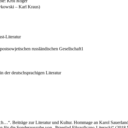
ie: Król Roger
ykowski – Karl Kraus)
t-Literatur
 postsowjetischen russländischen Gesellschaft1
in der deutschsprachigen Literatur
ch
…
“. Beiträge zur Literatur und Kultur. Hommage an Karol Sauerlan
on für die Sonderausgabe von „Przegląd Filozoficzno-Literacki“ (2018 