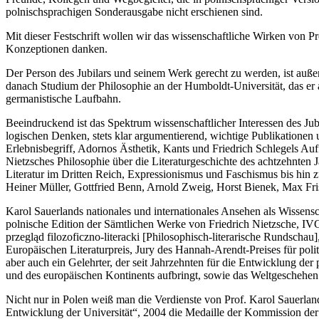
polnischsprachigen Sonderausgabe nicht erschienen sind.
Mit dieser Festschrift wollen wir das wissenschaftliche Wirken von P
Konzeptionen danken.
Der Person des Jubilars und seinem Werk gerecht zu werden, ist außero
danach Studium der Philosophie an der Humboldt-Universität, das er 
germanistische Laufbahn.
Beeindruckend ist das Spektrum wissenschaftlicher Interessen des Jubi
logischen Denken, stets klar argumentierend, wichtige Publikationen u
Erlebnisbegriff, Adornos Ästhetik, Kants und Friedrich Schlegels Au
Nietzsches Philosophie über die Literaturgeschichte des achtzehnten Ja
Literatur im Dritten Reich, Expressionismus und Faschismus bis hin 
Heiner Müller, Gottfried Benn, Arnold Zweig, Horst Bienek, Max Fri
Karol Sauerlands nationales und internationales Ansehen als Wissensc
polnische Edition der Sämtlichen Werke von Friedrich Nietzsche, IV
przegląd filozoficzno-literacki
[Philosophisch-literarische Rundschau]
Europäischen Literaturpreis, Jury des Hannah-Arendt-Preises für polit
aber auch ein Gelehrter, der seit Jahrzehnten für die Entwicklung de
und des europäischen Kontinents aufbringt, sowie das Weltgeschehen 
Nicht nur in Polen weiß man die Verdienste von Prof. Karol Sauerlan
Entwicklung der Universität“, 2004 die Medaille der Kommission der 