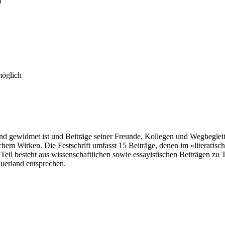
9
möglich
rland gewidmet ist und Beiträge seiner Freunde, Kollegen und Wegbegl
em Wirken. Die Festschrift umfasst 15 Beiträge, denen im «literarisch
il besteht aus wissenschaftlichen sowie essayistischen Beiträgen zu T
uerland entsprechen.