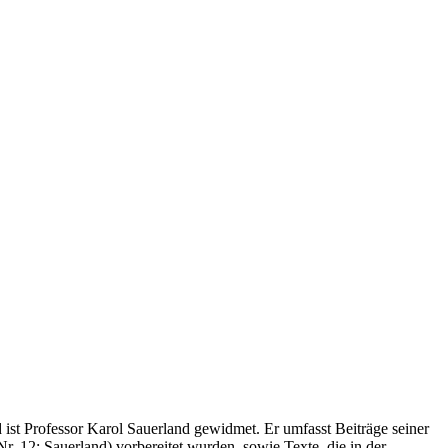
d
ist Professor Karol Sauerland gewidmet. Er umfasst Beiträge seiner
Nr. 12:
Sauerland
) vorbereitet wurden, sowie Texte, die in der