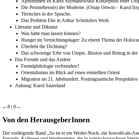
Aphorismen zu Karol Szymanowskis Konzeption einer Utop
Die Prometheus(e) der Moderne. (Ostap Ortwin – Karol Irz
Tierisches in der Sprache.
Das Problem Ehe in Arthur Schnitzlers Werk
Literatur und Diktatur
Was hätte man lassen können?
Hunger im Vernichtungslager: Zu einem Thema der Holocaus
Überlebt die Dichtung?
Das schwierige Erbe von Utopie, Illusion und Betrug in der
Das Fremde und das Andere
Fremdphilologie verfremden?
Orientalismus im Blick auf einen entstellten Orient
Migration im 21. Jahrhundert. Postmigrantische Perspektive 
Anhang: Karol Sauerland
←8 |
9→
Von den HerausgeberInnen
Der vorliegende Band
„So ist er ein Weder-Noch, ein Sowohl-als-Au
Freunde, Kollegen und Wegbegleiter, die in polnischsprachiger Versi