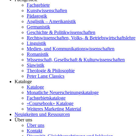
Fachgebiete
Kunstwissenschaften
Pädagogik
Anglistik – Amerikanistik
Germanistik
Geschichte & Politikwissenschaften
Rechtswissenschaften, Volks- & Betriebswirtschaftslehre
Linguistik
Medien- und Kommunikationswissenschaften
Romanistik
Wissenschaft, Gesellschaft & Kulturwissenschaften
Slawistik
Theologie & Philosophie
Peter Lang Classics
Kataloge
Kataloge
Monatliche Neuerscheinungskataloge
Fachgebietskataloge
«Coursebook» Kataloge
Weiteres Marketing Material
Neuigkeiten und Ressourcen
Über uns
Über uns
Kontakt