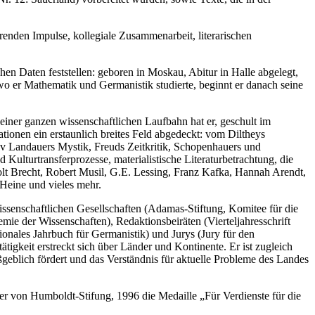
renden Impulse, kollegiale Zusammenarbeit, literarischen
chen Daten feststellen: geboren in Moskau, Abitur in Halle abgelegt,
o er Mathematik und Germanistik studierte, beginnt er danach seine
seiner ganzen wissenschaftlichen Laufbahn hat er, geschult im
ationen ein erstaunlich breites Feld abgedeckt: vom Diltheys
av Landauers Mystik, Freuds Zeitkritik, Schopenhauers und
 Kulturtransferprozesse, materialistische Literaturbetrachtung, die
olt Brecht, Robert Musil, G.E. Lessing, Franz Kafka, Hannah Arendt,
Heine und vieles mehr.
issenschaftlichen Gesellschaften (Adamas-Stiftung, Komitee für die
e der Wissenschaften), Redaktionsbeiräten (Vierteljahresschrift
onales Jahrbuch für Germanistik) und Jurys (Jury für den
tigkeit erstreckt sich über Länder und Kontinente. Er ist zugleich
ßgeblich fördert und das Verständnis für aktuelle Probleme des Landes
er von Humboldt-Stifung, 1996 die Medaille „Für Verdienste für die