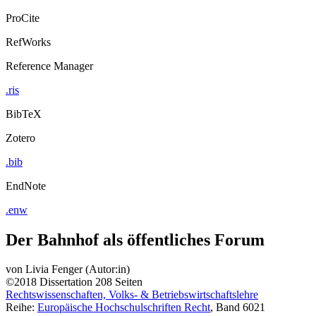
ProCite
RefWorks
Reference Manager
.ris
BibTeX
Zotero
.bib
EndNote
.enw
Der Bahnhof als öffentliches Forum
von
Livia Fenger (Autor:in)
©2018
Dissertation
208 Seiten
Rechtswissenschaften, Volks- & Betriebswirtschaftslehre
Reihe:
Europäische Hochschulschriften Recht
, Band 6021