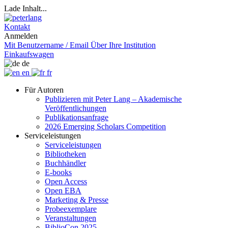
Lade Inhalt...
Kontakt
Anmelden
Mit Benutzername / Email
Über Ihre Institution
Einkaufswagen
de
en
fr
Für Autoren
Publizieren mit Peter Lang – Akademische
Veröffentlichungen
Publikationsanfrage
2026 Emerging Scholars Competition
Serviceleistungen
Serviceleistungen
Bibliotheken
Buchhändler
E-books
Open Access
Open EBA
Marketing & Presse
Probeexemplare
Veranstaltungen
BiblioCon 2025