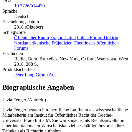
DOI
10.3726/b14470
Sprache
Deutsch
Erscheinungsdatum
2018 (Oktober)
Schlagworte
Öffentlicher Raum
Fraport-Urteil
Public Forum-Doktrin
Nordamerikanische Präjudizien
Theorie des öffentlichen
Forums
Erschienen
Berlin, Bern, Bruxelles, New York, Oxford, Warszawa, Wien.
2018. 208 S.
Produktsicherheit
Peter Lang Group AG
Biographische Angaben
Livia Fenger (Autor:in)
Livia Fenger begann ihre berufliche Laufbahn als wissenschaftliche
Mitarbeiterin am Institut für Öffentliches Recht der Goethe-
Universität Frankfurt a.M. Sie war zunächst als Rechtsanwältin in
einer internationalen Wirtschaftskanzlei beschäftigt, bevor sie ihre
Tätigkeit als Richterin aufnahm.