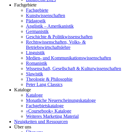
Fachgebiete
Fachgebiete
Kunstwissenschaften
Pädagogik
Anglistik – Amerikanistik
Germanistik
Geschichte & Politikwissenschaften
Rechtswissenschaften, Volks- &
Betriebswirtschaftslehre
Linguistik
Medien- und Kommunikationswissenschaften
Romanistik
Wissenschaft, Gesellschaft & Kulturwissenschaften
Slawistik
Theologie & Philosophie
Peter Lang Classics
Kataloge
Kataloge
Monatliche Neuerscheinungskataloge
Fachgebietskataloge
«Coursebook» Kataloge
Weiteres Marketing Material
Neuigkeiten und Ressourcen
Über uns