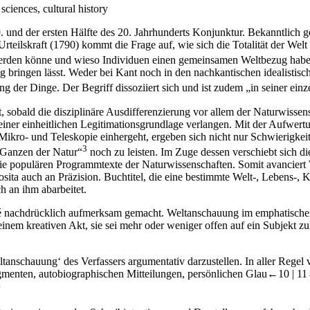
ciences, cultural history
 und der ersten Hälfte des 20. Jahrhunderts Konjunktur. Bekanntlich 
Urteilskraft
(1790) kommt die Frage auf, wie sich die Totalität der Welt 
 werden könne und wieso Individuen einen gemeinsamen Weltbezug habe
ng bringen lässt. Weder bei Kant noch in den nachkantischen idealisti
der Dinge. Der Begriff dissoziiert sich und ist zudem „in seiner ein
obald die disziplinäre Ausdifferenzierung vor allem der Naturwissensch
einer einheitlichen Legitimationsgrundlage verlangen. Mit der Aufwert
ikro- und Teleskopie einhergeht, ergeben sich nicht nur Schwierigkeit
3
m Ganzen der Natur“
noch zu leisten. Im Zuge dessen verschiebt sich d
e populären Programmtexte der Naturwissenschaften. Somit avanciert W
sita auch an Präzision. Buchtitel, die eine bestimmte Welt-, Lebens-, 
h an ihm abarbeitet.
é nachdrücklich aufmerksam gemacht. Weltanschauung im emphatischen 
nem kreativen Akt, sie sei mehr oder weniger offen auf ein Subjekt zu
tanschauung‘ des Verfassers argumentativ darzustellen. In aller Regel 
menten, autobiographischen Mitteilungen, persönlichen Glau
←10 |
1
4