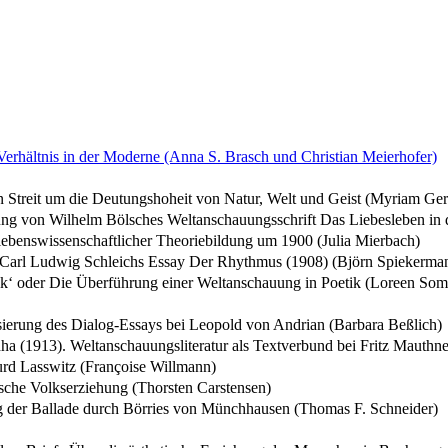
rhältnis in der Moderne (Anna S. Brasch und Christian Meierhofer)
n Streit um die Deutungshoheit von Natur, Welt und Geist (Myriam Ger
rung von Wilhelm Bölsches Weltanschauungsschrift Das Liebesleben in
ebenswissenschaftlicher Theoriebildung um 1900 (Julia Mierbach)
Carl Ludwig Schleichs Essay Der Rhythmus (1908) (Björn Spiekerma
ik‘ oder Die Überführung einer Weltanschauung in Poetik (Loreen So
isierung des Dialog-Essays bei Leopold von Andrian (Barbara Beßlich)
ha (1913). Weltanschauungsliteratur als Textverbund bei Fritz Mauthn
rd Lasswitz (Françoise Willmann)
ische Volkserziehung (Thorsten Carstensen)
ng der Ballade durch Börries von Münchhausen (Thomas F. Schneider)