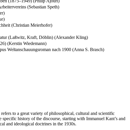
aben (1875–1949) (Philip Ajouri)
rbeitervereins (Sebastian Speth)
er)
ke)
hheit (Christian Meierhofer)
tur (Laßwitz, Kraft, Döblin) (Alexander Kling)
926) (Kerstin Wiedemann)
typus Weltanschauungsroman nach 1900 (Anna S. Brasch)
rs to a great variety of philosophical, cultural and scientific
e specific history of the discourse, starting with Immanuel Kant’s and
cal and ideological doctrines in the 1930s.