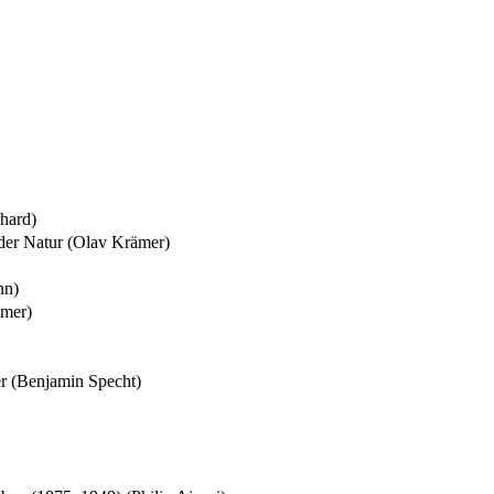
hard)
 der Natur (Olav Krämer)
nn)
mmer)
er (Benjamin Specht)