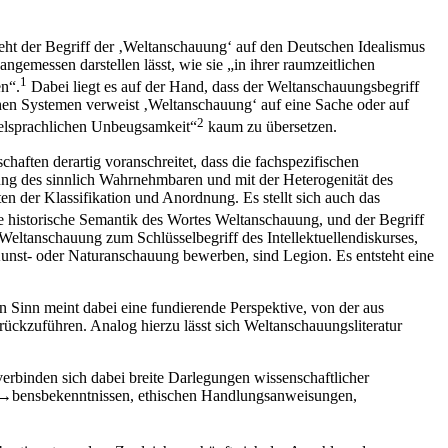
geht der Begriff der ‚Weltanschauung‘ auf den Deutschen Idealismus
angemessen darstellen lässt, wie sie „in ihrer raumzeitlichen
1
n“.
Dabei liegt es auf der Hand, dass der Weltanschauungsbegriff
schen Systemen verweist ‚Weltanschauung‘ auf eine Sache oder auf
2
zelsprachlichen Unbeugsamkeit“
kaum zu übersetzen.
aften derartig voranschreitet, dass die fachspezifischen
ung des sinnlich Wahrnehmbaren und mit der Heterogenität des
en der Klassifikation und Anordnung. Es stellt sich auch das
ie historische Semantik des Wortes Weltanschauung, und der Begriff
eltanschauung zum Schlüsselbegriff des Intellektuellendiskurses,
Kunst- oder Naturanschauung bewerben, sind Legion. Es entsteht eine
Sinn meint dabei eine fundierende Perspektive, von der aus
rückzuführen. Analog hierzu lässt sich Weltanschauungsliteratur
verbinden sich dabei breite Darlegungen wissenschaftlicher
1→
bensbekenntnissen, ethischen Handlungsanweisungen,