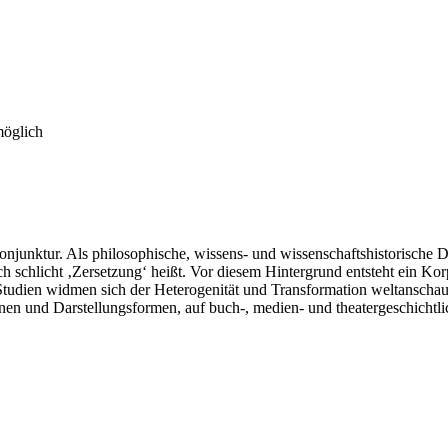
möglich
nktur. Als philosophische, wissens- und wissenschaftshistorische Di
h schlicht ‚Zersetzung‘ heißt. Vor diesem Hintergrund entsteht ein Ko
n Studien widmen sich der Heterogenität und Transformation weltanscha
en und Darstellungsformen, auf buch-, medien- und theatergeschichtlic