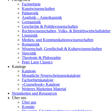
Fachgebiete
Kunstwissenschaften
Pädagogik
Anglistik – Amerikanistik
Germanistik
Geschichte & Politikwissenschaften
Rechtswissenschaften, Volks- & Betriebswirtschaftslehre
Linguistik
Medien- und Kommunikationswissenschaften
Romanistik
Wissenschaft, Gesellschaft & Kulturwissenschaften
Slawistik
Theologie & Philosophie
Peter Lang Classics
Kataloge
Kataloge
Monatliche Neuerscheinungskataloge
Fachgebietskataloge
«Coursebook» Kataloge
Weiteres Marketing Material
Neuigkeiten und Ressourcen
Über uns
Über uns
Kontakt