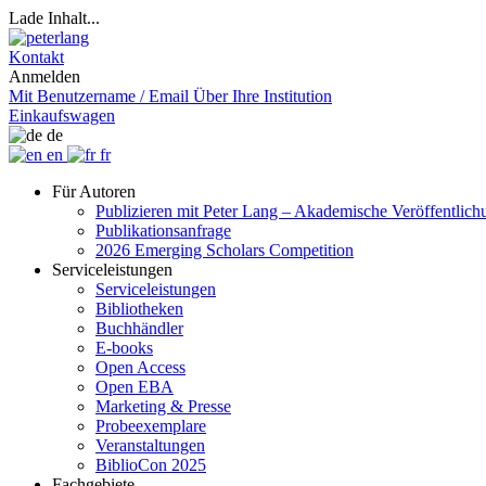
Lade Inhalt...
Kontakt
Anmelden
Mit Benutzername / Email
Über Ihre Institution
Einkaufswagen
de
en
fr
Für Autoren
Publizieren mit Peter Lang – Akademische Veröffentlic
Publikationsanfrage
2026 Emerging Scholars Competition
Serviceleistungen
Serviceleistungen
Bibliotheken
Buchhändler
E-books
Open Access
Open EBA
Marketing & Presse
Probeexemplare
Veranstaltungen
BiblioCon 2025
Fachgebiete