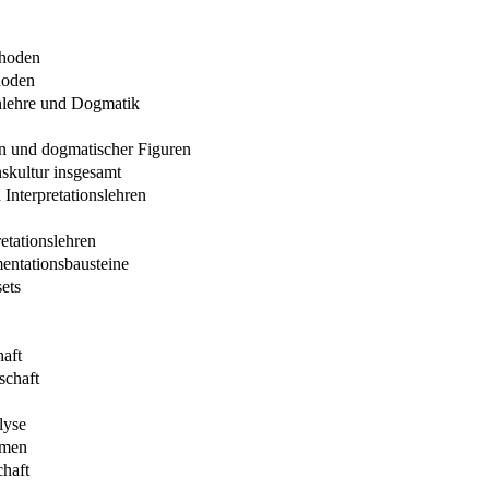
thoden
hoden
enlehre und Dogmatik
en und dogmatischer Figuren
nskultur insgesamt
Interpretationslehren
etationslehren
mentationsbausteine
ets
haft
schaft
lyse
rmen
chaft