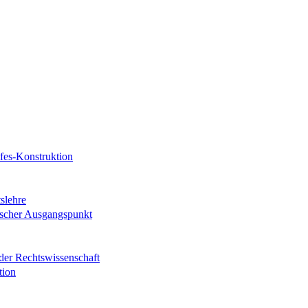
fes-Konstruktion
slehre
tischer Ausgangspunkt
n der Rechtswissenschaft
tion