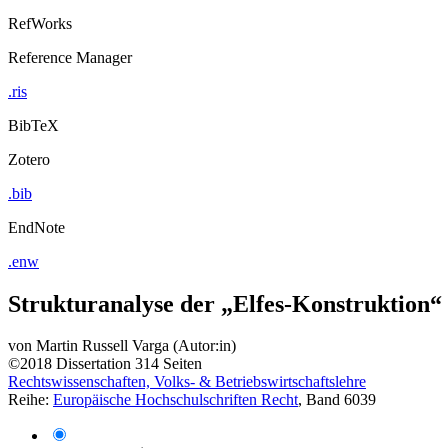
RefWorks
Reference Manager
.ris
BibTeX
Zotero
.bib
EndNote
.enw
Strukturanalyse der „Elfes-Konstruktion“
von
Martin Russell Varga (Autor:in)
©2018
Dissertation
314 Seiten
Rechtswissenschaften, Volks- & Betriebswirtschaftslehre
Reihe:
Europäische Hochschulschriften Recht
, Band 6039