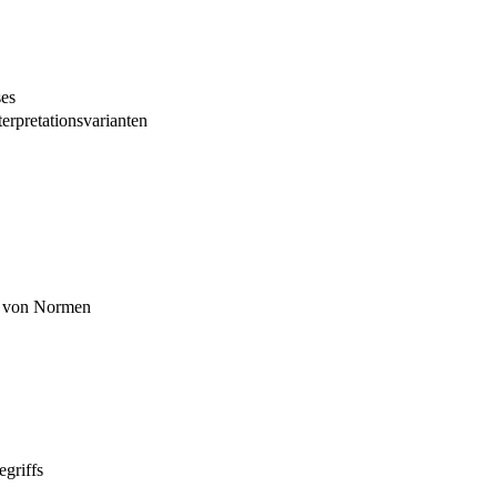
ses
terpretationsvarianten
on von Normen
egriffs