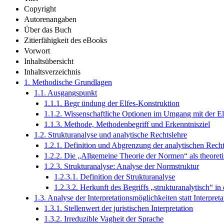
Copyright
Autorenangaben
Über das Buch
Zitierfähigkeit des eBooks
Vorwort
Inhaltsübersicht
Inhaltsverzeichnis
1. Methodische Grundlagen
1.1. Ausgangspunkt
1.1.1. Begr ündung der Elfes-Konstruktion
1.1.2. Wissenschaftliche Optionen im Umgang mit der El
1.1.3. Methode, Methodenbegriff und Erkenntnisziel
1.2. Strukturanalyse und analytische Rechtslehre
1.2.1. Definition und Abgrenzung der analytischen Recht
1.2.2. Die „Allgemeine Theorie der Normen“ als theore
1.2.3. Strukturanalyse: Analyse der Normstruktur
1.2.3.1. Definition der Strukturanalyse
1.2.3.2. Herkunft des Begriffs „strukturanalytisch“ i
1.3. Analyse der Interpretationsmöglichkeiten statt Interpreta
1.3.1. Stellenwert der juristischen Interpretation
1.3.2. Irreduzible Vagheit der Sprache