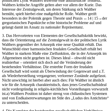
politischen Lyrik Walthers teilweise eine antifürstliche Tendenz.
Walthers kritische Angriffe gelten aber vor allem der Kurie. Das
Interesse der Zentralgewalt, um deren Stärkung sich Walther
bemüht, spielt hierbei eine maßgebliche Rolle. Walther greift
besonders in der Polemik gegen Theorie und Praxis
←14 |
15→der
gregorianischen Papstkirche echte historische Probleme auf und
gelangt damit im Ansatz zu nationaler Repräsentanz.
3.
Das Hervortreten von Elementen der Gesellschaftskritik bewirkt,
dass die Orientierung auf die Zentralgewalt in der politischen Lyrik
Walthers gegenüber der Artusepik eine neue Qualität erhält. Das
Wunschbild einer harmonischen feudalen Gesellschaft erhält bei
Walther in starkem Maße eine Zielfunktion, die in der Artusepik im
Allgemeinen nicht gegeben ist. Dieses Ideal – obwohl nicht
realisierbar – orientiert sich doch auf die Veränderung der
bestehenden Verhältnisse. Die erstrebte Form der feudalen
Gesellschaft wird somit als Überwindung der Gegenwart und z.T.
als Wiederherstellung vergangener, verlorener Zustände aufgefasst.
Nicht unwichtig ist hierbei aber auch dies: Für Walther ist ähnlich
wie für die Artusepik charakteristisch, dass jenes Gesellschaftsideal
nicht vordergründig in religiös-kirchlichen Vorstellungen verwurzelt
ist.
a)
Walthers Position ist daher streng von chiliastischen Systemen
und von Endkaisererwartungen im Stile des „Ludus des Antichristo“
zu unterscheiden.
4.
Die Korrektur der bestehenden gesellschaftlichen Verhältnisse