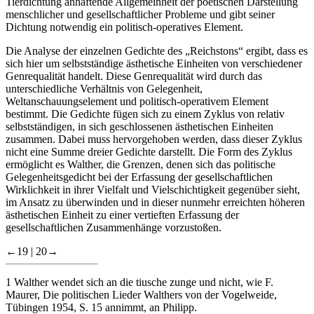
Tierdichtung anhaftende Allgemeinheit der poetischen Darstellung
menschlicher und gesellschaftlicher Probleme und gibt seiner
Dichtung notwendig ein politisch-operatives Element.
Die Analyse der einzelnen Gedichte des „Reichstons“ ergibt, dass es
sich hier um selbstständige ästhetische Einheiten von verschiedener
Genrequalität handelt. Diese Genrequalität wird durch das
unterschiedliche Verhältnis von Gelegenheit,
Weltanschauungselement und politisch-operativem Element
bestimmt. Die Gedichte fügen sich zu einem Zyklus von relativ
selbstständigen, in sich geschlossenen ästhetischen Einheiten
zusammen. Dabei muss hervorgehoben werden, dass dieser Zyklus
nicht eine Summe dreier Gedichte darstellt. Die Form des Zyklus
ermöglicht es Walther, die Grenzen, denen sich das politische
Gelegenheitsgedicht bei der Erfassung der gesellschaftlichen
Wirklichkeit in ihrer Vielfalt und Vielschichtigkeit gegenüber sieht,
im Ansatz zu überwinden und in dieser nunmehr erreichten höheren
ästhetischen Einheit zu einer vertieften Erfassung der
gesellschaftlichen Zusammenhänge vorzustoßen.
←19 |
20→
1
Walther wendet sich an die
tiusche zunge
und nicht, wie F.
Maurer, Die politischen Lieder Walthers von der Vogelweide,
Tübingen 1954, S. 15 annimmt, an Philipp.