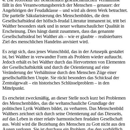
fällt in den Verantwortungsbereich der Menschen – genauer: der
Angehörigen der Feudalklasse – und wird als deren Werk betrachtet.
Die partielle Säkularisierung des Menschenbildes, die dem
Gesellschaftsideal der höfisch-feudal Literatur immanent ist, tritt bei
Walther besonders stark und in neuer weltanschaulicher Qualität in
Erscheinung. Dies hängt damit zusammen, dass das genannte
Gesellschaftsideal bei Walther als – wie er glaubte – realisierbares
Ziel des menschlichen Handelns anvisiert wird.
Es zeigt sich, dass jenes Wunschbild, das in der Artusepik gestaltet
ist, bei Walther in verwandter Form als Problem wieder auftaucht.
Jedoch erhält es bei Walther durch das Hervortreten von Elementen
der Gesellschaftskritik und durch die Orientierung auf eine
Veränderung der Verhältnisse durch den Menschen Züge einer
gesellschaftlichen Utopie. Sie rückt besonders das Schicksal der
Zentralgewalt – ein historisches Schlüsselproblem – in den
Mittelpunkt.
Es erscheint zweckmäßig, an dieser Stelle noch kurz bei Problemen
des Menschenbildes, das die weltanschauliche Grundlage der
politischen Lyrik Walthers bildet, zu verharren. Das Menschenbild
Walthers zeichnet sich durch seine Orientierung auf das Diesseits,
auf das Leben in einer relativ harmonischen feudalen Gesellschaft
aus. Wohl wird die Beziehung des Menschen zu Gott nicht aus den
Augen verloren. Sie ist durchaus ein Problem, das den vorbildlich