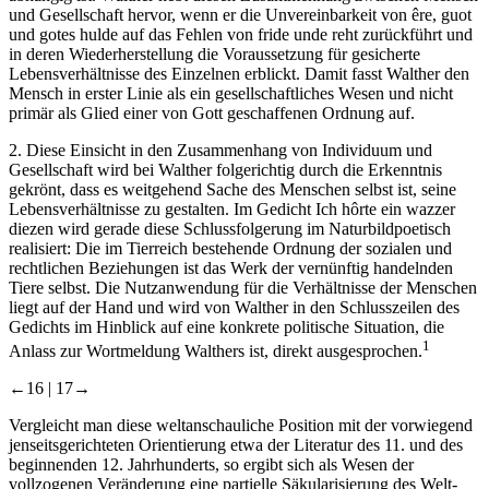
und Gesellschaft hervor, wenn er die Unvereinbarkeit von
êre
,
guot
und
gotes hulde
auf das Fehlen von
fride unde reht
zurückführt und
in deren Wiederherstellung die Voraussetzung für gesicherte
Lebensverhältnisse des Einzelnen erblickt. Damit fasst Walther den
Mensch in erster Linie als ein gesellschaftliches Wesen und nicht
primär als Glied einer von Gott geschaffenen Ordnung auf.
2.
Diese Einsicht in den Zusammenhang von Individuum und
Gesellschaft wird bei Walther folgerichtig durch die Erkenntnis
gekrönt, dass es weitgehend Sache des Menschen selbst ist, seine
Lebensverhältnisse zu gestalten. Im Gedicht
Ich hôrte ein wazzer
diezen
wird gerade diese Schlussfolgerung im Naturbildpoetisch
realisiert: Die im Tierreich bestehende Ordnung der sozialen und
rechtlichen Beziehungen ist das Werk der vernünftig handelnden
Tiere selbst. Die Nutzanwendung für die Verhältnisse der Menschen
liegt auf der Hand und wird von Walther in den Schlusszeilen des
Gedichts im Hinblick auf eine konkrete politische Situation, die
1
Anlass zur Wortmeldung Walthers ist, direkt ausgesprochen.
←16 |
17→
Vergleicht man diese weltanschauliche Position mit der vorwiegend
jenseitsgerichteten Orientierung etwa der Literatur des 11. und des
beginnenden 12. Jahrhunderts, so ergibt sich als Wesen der
vollzogenen Veränderung eine partielle Säkularisierung des Welt-