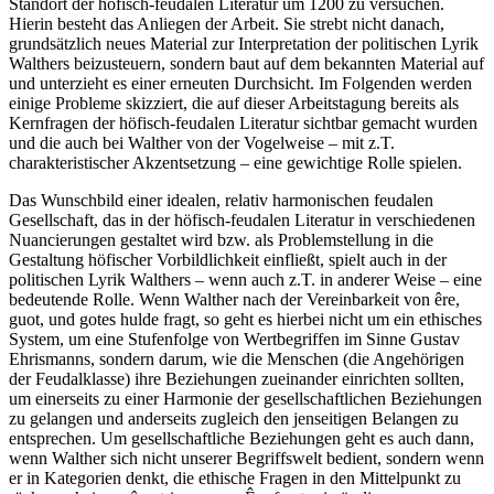
Standort der höfisch-feudalen Literatur um 1200 zu versuchen.
Hierin besteht das Anliegen der Arbeit. Sie strebt nicht danach,
grundsätzlich neues Material zur Interpretation der politischen Lyrik
Walthers beizusteuern, sondern baut auf dem bekannten Material auf
und unterzieht es einer erneuten Durchsicht. Im Folgenden werden
einige Probleme skizziert, die auf dieser Arbeitstagung bereits als
Kernfragen der höfisch-feudalen Literatur sichtbar gemacht wurden
und die auch bei Walther von der Vogelweise – mit z.T.
charakteristischer Akzentsetzung – eine gewichtige Rolle spielen.
Das Wunschbild einer idealen, relativ harmonischen feudalen
Gesellschaft, das in der höfisch-feudalen Literatur in verschiedenen
Nuancierungen gestaltet wird bzw. als Problemstellung in die
Gestaltung höfischer Vorbildlichkeit einfließt, spielt auch in der
politischen Lyrik Walthers – wenn auch z.T. in anderer Weise – eine
bedeutende Rolle. Wenn Walther nach der Vereinbarkeit von
êre
,
guot
, und
gotes hulde
fragt, so geht es hierbei nicht um ein ethisches
System, um eine Stufenfolge von Wertbegriffen im Sinne Gustav
Ehrismanns, sondern darum, wie die Menschen (die Angehörigen
der Feudalklasse) ihre Beziehungen zueinander einrichten sollten,
um einerseits zu einer Harmonie der gesellschaftlichen Beziehungen
zu gelangen und anderseits zugleich den jenseitigen Belangen zu
entsprechen. Um gesellschaftliche Beziehungen geht es auch dann,
wenn Walther sich nicht unserer Begriffswelt bedient, sondern wenn
er in Kategorien denkt, die ethische Fragen in den Mittelpunkt zu