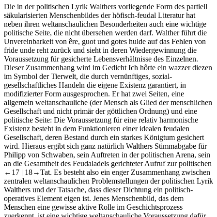
Die in der politischen Lyrik Walthers vorliegende Form des partiell
säkularisierten Menschenbildes der höfisch-feudal Literatur hat
neben ihren weltanschaulichen Besonderheiten auch eine wichtige
politische Seite, die nicht übersehen werden darf. Walther führt die
Unvereinbarkeit von
êre
,
guot
und
gotes hulde
auf das Fehlen von
fride unde reht
zurück und sieht in deren Wiedergewinnung die
Voraussetzung für gesicherte Lebensverhältnisse des Einzelnen.
Dieser Zusammenhang wird im Gedicht
Ich hôrte ein wazzer diezen
im Symbol der Tierwelt, die durch vernünftiges, sozial-
gesellschaftliches Handeln die eigene Existenz garantiert, in
modifizierter Form ausgesprochen. Er hat zwei Seiten, eine
allgemein weltanschauliche (der Mensch als Glied der menschlichen
Gesellschaft und nicht primär der göttlichen Ordnung) und eine
politische Seite: Die Voraussetzung für eine relativ harmonische
Existenz besteht in dem Funktionieren einer idealen feudalen
Gesellschaft, deren Bestand durch ein starkes Königtum gesichert
wird. Hieraus ergibt sich ganz natürlich Walthers Stimmabgabe für
Philipp von Schwaben, sein Auftreten in der politischen Arena, sein
an die Gesamtheit des Feudaladels gerichteter Aufruf zur politischen
←17 |
18→Tat. Es besteht also ein enger Zusammenhang zwischen
zentralen weltanschaulichen Problemstellungen der politischen Lyrik
Walthers und der Tatsache, dass dieser Dichtung ein politisch-
operatives Element eigen ist. Jenes Menschenbild, das dem
Menschen eine gewisse aktive Rolle im Geschichtsprozess
zuerkennt, ist eine wichtige weltanschauliche Voraussetzung dafür,