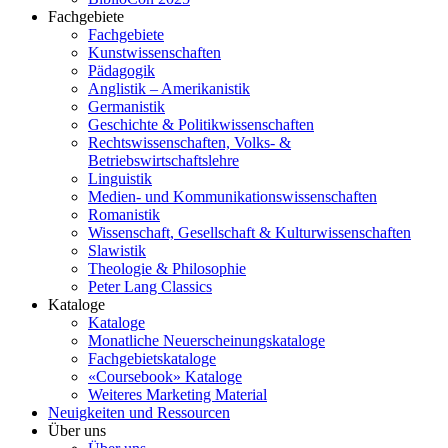
Fachgebiete
Fachgebiete
Kunstwissenschaften
Pädagogik
Anglistik – Amerikanistik
Germanistik
Geschichte & Politikwissenschaften
Rechtswissenschaften, Volks- &
Betriebswirtschaftslehre
Linguistik
Medien- und Kommunikationswissenschaften
Romanistik
Wissenschaft, Gesellschaft & Kulturwissenschaften
Slawistik
Theologie & Philosophie
Peter Lang Classics
Kataloge
Kataloge
Monatliche Neuerscheinungskataloge
Fachgebietskataloge
«Coursebook» Kataloge
Weiteres Marketing Material
Neuigkeiten und Ressourcen
Über uns