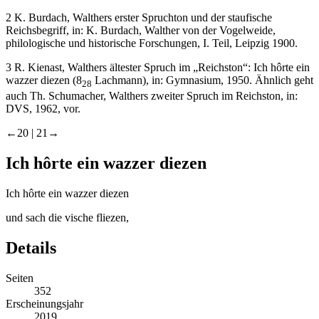
2
K. Burdach, Walthers erster Spruchton und der staufische
Reichsbegriff, in: K. Burdach, Walther von der Vogelweide,
philologische und historische Forschungen, I. Teil, Leipzig 1900.
3
R. Kienast, Walthers ältester Spruch im „Reichston“:
Ich hôrte ein
wazzer diezen
(8
Lachmann), in: Gymnasium, 1950. Ähnlich geht
28
auch Th. Schumacher, Walthers zweiter Spruch im Reichston, in:
DVS, 1962, vor.
←20 |
21→
Ich hôrte ein wazzer diezen
Ich hôrte ein wazzer diezen
und sach die vische fliezen,
Details
Seiten
352
Erscheinungsjahr
2019