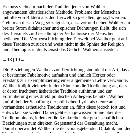
Es muss vielmehr nach der Tradition jener von Walther
angewandten künstlerischer Methode, Probleme der Menschen
mithilfe von Bildern aus der Tierwelt zu gestalten, gefragt werden.
Geht man diesen Weg, so zeigt sich, dass vor und neben Walther ein
breiter Strom didaktischer und epischer Dichtungen fließt, die sich
des Tiersujets zur Gestaltung der Verhältnisse der Menschen
bedienen. Die Vermenschlichung der Tierwelt bei Walther geht auf
diese Tradition zurück und weist nicht in die Sphäre der Religion
und Theologie, in der Kienast das Gedicht Walthers ansiedelt.
←18 |
19→
Die Beziehungen Walthers zur Tierdichtung sind nicht der Art, dass
er bestimmte Fabelmotive aufnahm und ähnlich Herger oder
Freidank zur Exemplifizierung einer allgemeinen Lehre verwandte.
Walther knüpft vielmehr in dem Sinne an die Tierdichtung an, dass
er deren fruchtbare ästhetische Tradition aufnimmt und zur
Formulierung eines direkt politischen Anliegens benutzt. Walther
knüpft bei der Schaffung der politischen Lyrik als Genre an
vorhandene ästhetische Traditionen an, führt diese jedoch fort und
entwickelt sie weiter. Dabei geht er in gewissem Sinne über die
Tradition hinaus, indem er die Konkretheit der gesellschaftlichen
Beziehungen zum direkten Gegenstand der Gestaltung macht.
Damit überwindet Walther die der vorausgehenden Didaktik und der