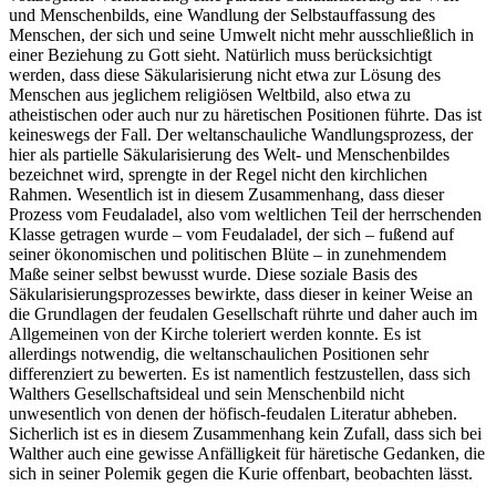
und Menschenbilds, eine Wandlung der Selbstauffassung des
Menschen, der sich und seine Umwelt nicht mehr ausschließlich in
einer Beziehung zu Gott sieht. Natürlich muss berücksichtigt
werden, dass diese Säkularisierung nicht etwa zur Lösung des
Menschen aus jeglichem religiösen Weltbild, also etwa zu
atheistischen oder auch nur zu häretischen Positionen führte. Das ist
keineswegs der Fall. Der weltanschauliche Wandlungsprozess, der
hier als partielle Säkularisierung des Welt- und Menschenbildes
bezeichnet wird, sprengte in der Regel nicht den kirchlichen
Rahmen. Wesentlich ist in diesem Zusammenhang, dass dieser
Prozess vom Feudaladel, also vom weltlichen Teil der herrschenden
Klasse getragen wurde – vom Feudaladel, der sich – fußend auf
seiner ökonomischen und politischen Blüte – in zunehmendem
Maße seiner selbst bewusst wurde. Diese soziale Basis des
Säkularisierungsprozesses bewirkte, dass dieser in keiner Weise an
die Grundlagen der feudalen Gesellschaft rührte und daher auch im
Allgemeinen von der Kirche toleriert werden konnte. Es ist
allerdings notwendig, die weltanschaulichen Positionen sehr
differenziert zu bewerten. Es ist namentlich festzustellen, dass sich
Walthers Gesellschaftsideal und sein Menschenbild nicht
unwesentlich von denen der höfisch-feudalen Literatur abheben.
Sicherlich ist es in diesem Zusammenhang kein Zufall, dass sich bei
Walther auch eine gewisse Anfälligkeit für häretische Gedanken, die
sich in seiner Polemik gegen die Kurie offenbart, beobachten lässt.