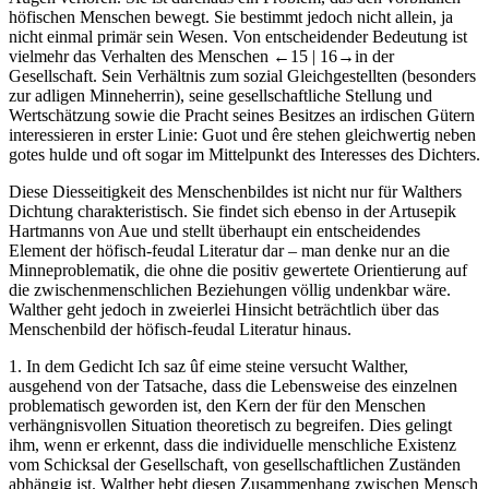
höfischen Menschen bewegt. Sie bestimmt jedoch nicht allein, ja
nicht einmal primär sein Wesen. Von entscheidender Bedeutung ist
vielmehr das Verhalten des Menschen
←15 |
16→in der
Gesellschaft. Sein Verhältnis zum sozial Gleichgestellten (besonders
zur adligen Minneherrin), seine gesellschaftliche Stellung und
Wertschätzung sowie die Pracht seines Besitzes an irdischen Gütern
interessieren in erster Linie:
Guot
und
êre
stehen gleichwertig neben
gotes hulde
und oft sogar im Mittelpunkt des Interesses des Dichters.
Diese Diesseitigkeit des Menschenbildes ist nicht nur für Walthers
Dichtung charakteristisch. Sie findet sich ebenso in der Artusepik
Hartmanns von Aue und stellt überhaupt ein entscheidendes
Element der höfisch-feudal Literatur dar – man denke nur an die
Minneproblematik, die ohne die positiv gewertete Orientierung auf
die zwischenmenschlichen Beziehungen völlig undenkbar wäre.
Walther geht jedoch in zweierlei Hinsicht beträchtlich über das
Menschenbild der höfisch-feudal Literatur hinaus.
1.
In dem Gedicht
Ich saz ûf eime steine
versucht Walther,
ausgehend von der Tatsache, dass die Lebensweise des einzelnen
problematisch geworden ist, den Kern der für den Menschen
verhängnisvollen Situation theoretisch zu begreifen. Dies gelingt
ihm, wenn er erkennt, dass die individuelle menschliche Existenz
vom Schicksal der Gesellschaft, von gesellschaftlichen Zuständen
abhängig ist. Walther hebt diesen Zusammenhang zwischen Mensch