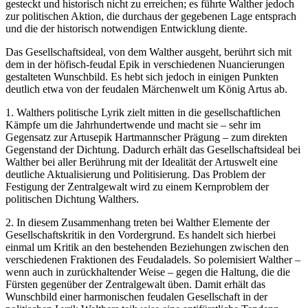
gesteckt und historisch nicht zu erreichen; es führte Walther jedoch
zur politischen Aktion, die durchaus der gegebenen Lage entsprach
und die der historisch notwendigen Entwicklung diente.
Das Gesellschaftsideal, von dem Walther ausgeht, berührt sich mit
dem in der höfisch-feudal Epik in verschiedenen Nuancierungen
gestalteten Wunschbild. Es hebt sich jedoch in einigen Punkten
deutlich etwa von der feudalen Märchenwelt um König Artus ab.
1.
Walthers politische Lyrik zielt mitten in die gesellschaftlichen
Kämpfe um die Jahrhundertwende und macht sie – sehr im
Gegensatz zur Artusepik Hartmannscher Prägung – zum direkten
Gegenstand der Dichtung. Dadurch erhält das Gesellschaftsideal bei
Walther bei aller Berührung mit der Idealität der Artuswelt eine
deutliche Aktualisierung und Politisierung. Das Problem der
Festigung der Zentralgewalt wird zu einem Kernproblem der
politischen Dichtung Walthers.
2.
In diesem Zusammenhang treten bei Walther Elemente der
Gesellschaftskritik in den Vordergrund. Es handelt sich hierbei
einmal um Kritik an den bestehenden Beziehungen zwischen den
verschiedenen Fraktionen des Feudaladels. So polemisiert Walther –
wenn auch in zurückhaltender Weise – gegen die Haltung, die die
Fürsten gegenüber der Zentralgewalt üben. Damit erhält das
Wunschbild einer harmonischen feudalen Gesellschaft in der