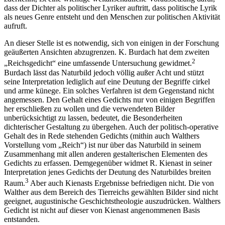
dass der Dichter als politischer Lyriker auftritt, dass politische Lyrik
als neues Genre entsteht und den Menschen zur politischen Aktivität
aufruft.
An dieser Stelle ist es notwendig, sich von einigen in der Forschung
geäußerten Ansichten abzugrenzen. K. Burdach hat dem zweiten
2
„Reichsgedicht“ eine umfassende Untersuchung gewidmet.
Burdach lässt das Naturbild jedoch völlig außer Acht und stützt
seine Interpretation lediglich auf eine Deutung der Begriffe
cirkel
und
arme künege
. Ein solches Verfahren ist dem Gegenstand nicht
angemessen. Den Gehalt eines Gedichts nur von einigen Begriffen
her erschließen zu wollen und die verwendeten Bilder
unberücksichtigt zu lassen, bedeutet, die Besonderheiten
dichterischer Gestaltung zu übergehen. Auch der politisch-operative
Gehalt des in Rede stehenden Gedichts (mithin auch Walthers
Vorstellung vom „Reich“) ist nur über das Naturbild in seinem
Zusammenhang mit allen anderen gestalterischen Elementen des
Gedichts zu erfassen. Demgegenüber widmet R. Kienast in seiner
Interpretation jenes Gedichts der Deutung des Naturbildes breiten
3
Raum.
Aber auch Kienasts Ergebnisse befriedigen nicht. Die von
Walther aus dem Bereich des Tierreichs gewählten Bilder sind nicht
geeignet, augustinische Geschichtstheologie auszudrücken. Walthers
Gedicht ist nicht auf dieser von Kienast angenommenen Basis
entstanden.