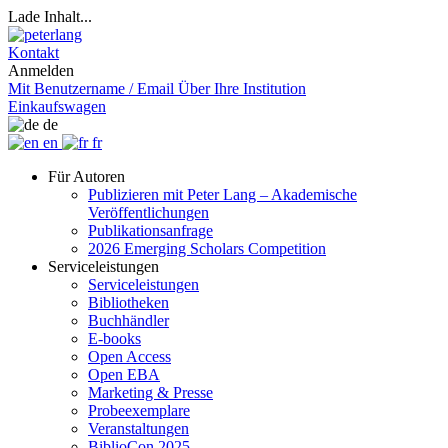
Lade Inhalt...
Kontakt
Anmelden
Mit Benutzername / Email
Über Ihre Institution
Einkaufswagen
de
en
fr
Für Autoren
Publizieren mit Peter Lang – Akademische
Veröffentlichungen
Publikationsanfrage
2026 Emerging Scholars Competition
Serviceleistungen
Serviceleistungen
Bibliotheken
Buchhändler
E-books
Open Access
Open EBA
Marketing & Presse
Probeexemplare
Veranstaltungen
BiblioCon 2025