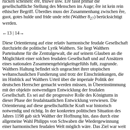
rücken scheinen:
êre
,
triuwe
usw.
Êre
fasst primär die
gesellschaftliche Stellung des Menschen ins Auge;
êre
ist kein rein
ethischer Begriff. Überdies muss der Zusammenhang zwischen
êre
,
guot
,
gotes hulde
und
fride unde reht
(Walther 8
) berücksichtigt
27
werden.
←13 |
14→
Diese Orientierung auf eine relativ harmonische feudale Gesellschaft
durchzieht die politische Lyrik Walthers. Sie liegt Walthers
Parteinahme für die Zentralgewalt, die auf seinem Glauben an die
Möglichkeit einer solchen feudalen Gesellschaft und auf Ansätzen
eines nationalen Zusammengehörigkeitsgefühls fußt, zugrunde.
Walthers Haltung befindet sich ungeachtet ihrer utopischen
weltanschaulichen Fundierung und trotz der Einschränkungen, die
im Hinblick auf Walthers Urteil über die imperiale Politik der
deutschen Herrscher gemacht werden müssen, in Übereinstimmung
mit der objektiv notwendigen Entwicklung der feudalen
Gesellschaft. Es sei auf die progressive Rolle des Königtums in
dieser Phase der feudalstaatlichen Entwicklung verwiesen. Die
Orientierung auf diese gesellschaftliche Kraft war historisch
notwendig und richtig. In der konkreten politischen Situation des
Jahres 1198 gab sich Walther der Hoffnung hin, dass durch eine
allgemeine Wahl Philipps von Schwaben die Wiedergewinnung
einer harmonischen feudalen Welt möglich wäre. Das Ziel war weit