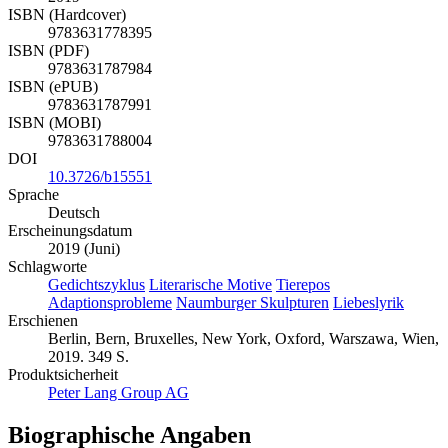
ISBN (Hardcover)
9783631778395
ISBN (PDF)
9783631787984
ISBN (ePUB)
9783631787991
ISBN (MOBI)
9783631788004
DOI
10.3726/b15551
Sprache
Deutsch
Erscheinungsdatum
2019 (Juni)
Schlagworte
Gedichtszyklus
Literarische Motive
Tierepos
Adaptionsprobleme
Naumburger Skulpturen
Liebeslyrik
Erschienen
Berlin, Bern, Bruxelles, New York, Oxford, Warszawa, Wien,
2019. 349 S.
Produktsicherheit
Peter Lang Group AG
Biographische Angaben