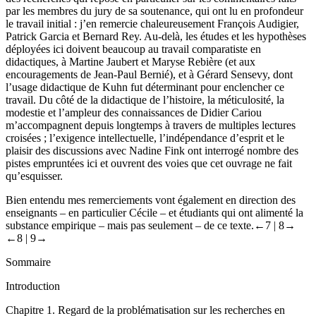
par les membres du jury de sa soutenance, qui ont lu en profondeur
le travail initial : j’en remercie chaleureusement François Audigier,
Patrick Garcia et Bernard Rey. Au-delà, les études et les hypothèses
déployées ici doivent beaucoup au travail comparatiste en
didactiques, à Martine Jaubert et Maryse Rebière (et aux
encouragements de Jean-Paul Bernié), et à Gérard Sensevy, dont
l’usage didactique de Kuhn fut déterminant pour enclencher ce
travail. Du côté de la didactique de l’histoire, la méticulosité, la
modestie et l’ampleur des connaissances de Didier Cariou
m’accompagnent depuis longtemps à travers de multiples lectures
croisées ; l’exigence intellectuelle, l’indépendance d’esprit et le
plaisir des discussions avec Nadine Fink ont interrogé nombre des
pistes empruntées ici et ouvrent des voies que cet ouvrage ne fait
qu’esquisser.
Bien entendu mes remerciements vont également en direction des
enseignants – en particulier Cécile – et étudiants qui ont alimenté la
substance empirique – mais pas seulement – de ce texte.
←7 |
8→
←8 |
9→
Sommaire
Introduction
Chapitre 1
.
Regard de la problématisation sur les recherches en