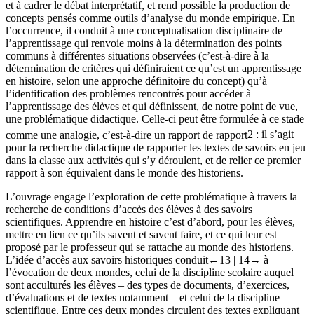
et à cadrer le débat interprétatif, et rend possible la production de
concepts pensés comme outils d’analyse du monde empirique. En
l’occurrence, il conduit à une conceptualisation disciplinaire de
l’apprentissage qui renvoie moins à la détermination des points
communs à différentes situations observées (c’est-à-dire à la
détermination de critères qui définiraient ce qu’est un apprentissage
en histoire, selon une approche définitoire du concept) qu’à
l’identification des problèmes rencontrés pour accéder à
l’apprentissage des élèves et qui définissent, de notre point de vue,
une problématique didactique. Celle-ci peut être formulée à ce stade
comme une analogie, c’est-à-dire un rapport de rapport
2
: il s’agit
pour la recherche didactique de rapporter les textes de savoirs en jeu
dans la classe aux activités qui s’y déroulent, et de relier ce premier
rapport à son équivalent dans le monde des historiens.
L’ouvrage engage l’exploration de cette problématique à travers la
recherche de conditions d’
accès des élèves à des savoirs
scientifiques
. Apprendre en histoire c’est d’abord, pour les élèves,
mettre en lien ce qu’ils savent et savent faire, et ce qui leur est
proposé par le professeur qui se rattache au monde des historiens.
L’idée d’accès aux savoirs historiques conduit
←13 |
14→
à
l’évocation de deux mondes, celui de la discipline scolaire auquel
sont acculturés les élèves – des types de documents, d’exercices,
d’évaluations et de textes notamment – et celui de la discipline
scientifique. Entre ces deux mondes circulent des textes expliquant