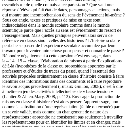
essentiels » : de quelle connaissance parle-t-on ? Que vaut une
réponse d’élève qui fait état de dates, personnages et actions, mais
qui montre une incompréhension du
sens
de l’événement lui-même ?
Sous cet angle, textes et pratiques de mise en texte sont
indissociables dans le monde scolaire comme dans le monde
scientifique parce que l’accès au sens est évidemment du ressort de
l’enseignement. Mais quelles pratiques peuvent alors servir de
référence en classe, sinon celles des historiens ? L’histoire scolaire
peut-elle se passer de l’expérience séculaire accumulée par leurs
travaux pour inventer autre chose pour penser et connaître le passé ?
Répondre négativement à cette question c’est envisager, dans
la
←14 |
15→
classe, l’élaboration de raisons à partir d’explications
déjà-là (hypothèses de la classe ou propositions apportées par le
professeur) et d’études de traces du passé, quand l’essentiel des
activités proposées ordinairement en classe d’histoire consiste à faire
identifier des informations dans des documents et à faire reproduire
le savoir acquis précédemment (Tutiaux-Guillon, 2008), c’est-à-dire
à mettre en jeu des activités intellectuelles de « basse tension »
(Lautier & Allieu-Mary, 2008, p. 112). Envisager la production de
raisons en classe d’histoire c’est alors penser l’apprentissage, non
comme la substitution d’une représentation (faible ou erronée) par
un savoir validé, mais comme un changement de nature des
représentations : apprendre ne consisterait pas seulement à travailler
les représentations pour en identifier les limites et en changer, mais