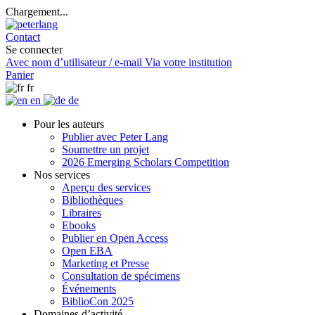
Chargement...
Contact
Se connecter
Avec nom d’utilisateur / e-mail
Via votre institution
Panier
fr
en
de
Pour les auteurs
Publier avec Peter Lang
Soumettre un projet
2026 Emerging Scholars Competition
Nos services
Aperçu des services
Bibliothèques
Libraires
Ebooks
Publier en Open Access
Open EBA
Marketing et Presse
Consultation de spécimens
Événements
BiblioCon 2025
Domaines d’activité