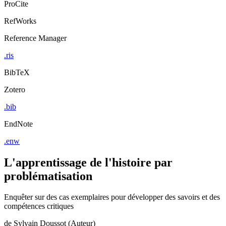
ProCite
RefWorks
Reference Manager
.ris
BibTeX
Zotero
.bib
EndNote
.enw
L'apprentissage de l'histoire par
problématisation
Enquêter sur des cas exemplaires pour développer des savoirs et des
compétences critiques
de
Sylvain Doussot (Auteur)