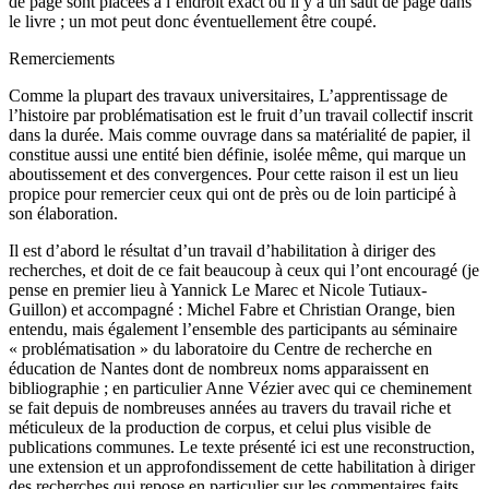
de page sont placées à l’endroit exact où il y a un saut de page dans
le livre ; un mot peut donc éventuellement être coupé.
Remerciements
Comme la plupart des travaux universitaires,
L’apprentissage de
l’histoire par problématisation
est le fruit d’un travail collectif inscrit
dans la durée. Mais comme ouvrage dans sa matérialité de papier, il
constitue aussi une entité bien définie, isolée même, qui marque un
aboutissement et des convergences. Pour cette raison il est un lieu
propice pour remercier ceux qui ont de près ou de loin participé à
son élaboration.
Il est d’abord le résultat d’un travail d’habilitation à diriger des
recherches, et doit de ce fait beaucoup à ceux qui l’ont encouragé (je
pense en premier lieu à Yannick Le Marec et Nicole Tutiaux-
Guillon) et accompagné : Michel Fabre et Christian Orange, bien
entendu, mais également l’ensemble des participants au séminaire
« problématisation » du laboratoire du Centre de recherche en
éducation de Nantes dont de nombreux noms apparaissent en
bibliographie ; en particulier Anne Vézier avec qui ce cheminement
se fait depuis de nombreuses années au travers du travail riche et
méticuleux de la production de corpus, et celui plus visible de
publications communes. Le texte présenté ici est une reconstruction,
une extension et un approfondissement de cette habilitation à diriger
des recherches qui repose en particulier sur les commentaires faits