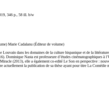
9, 346 p., 58 ill. b/w
lume)
Marie Cadalanu (Éditeur de volume)
e Louvain dans les domaines de la culture hispanique et de la littératur
016). Dominique Nasta est professeure d’études cinématographiques à l’
acle (2013), elle a également co-edité Le Son en perspective : nouvel
e actuellement la publication de sa thèse ayant pour titre La Comédie m