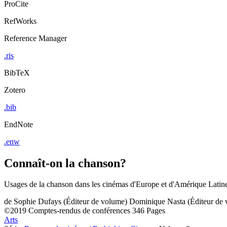
ProCite
RefWorks
Reference Manager
.ris
BibTeX
Zotero
.bib
EndNote
.enw
Connaît-on la chanson?
Usages de la chanson dans les cinémas d'Europe et d'Amérique Latin
de
Sophie Dufays (Éditeur de volume)
Dominique Nasta (Éditeur de 
©2019
Comptes-rendus de conférences
346 Pages
Arts