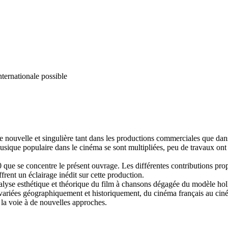
nternationale possible
rce nouvelle et singulière tant dans les productions commerciales que 
 musique populaire dans le cinéma se sont multipliées, peu de travaux on
0 que se concentre le présent ouvrage. Les différentes contributions pr
frent un éclairage inédit sur cette production.
lyse esthétique et théorique du film à chansons dégagée du modèle hol
variées géographiquement et historiquement, du cinéma français au ciné
la voie à de nouvelles approches.