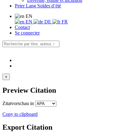
Diversité, équité et inclusion
Peter Lang Soldes d’été
EN
EN
DE
FR
Contact
Se connecter
×
Preview Citation
Zitatvorschau in
Copy to clipboard
Export Citation