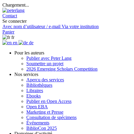
Chargement...
Contact
Se connecter
Avec nom d’utilisateur / e-mail
Via votre institution
Panier
fr
en
de
Pour les auteurs
Publier avec Peter Lang
Soumettre un projet
2026 Emerging Scholars Competition
Nos services
Aperçu des services
Bibliothèques
Libraires
Ebooks
Publier en Open Access
Open EBA
Marketing et Presse
Consultation de spécimens
Événements
BiblioCon 2025
Domaines d’activité