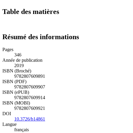
Table des matières
Résumé des informations
Pages
346
Année de publication
2019
ISBN (Broché)
9782807609891
ISBN (PDF)
9782807609907
ISBN (ePUB)
9782807609914
ISBN (MOBI)
9782807609921
DOI
10.3726/b14861
Langue
français