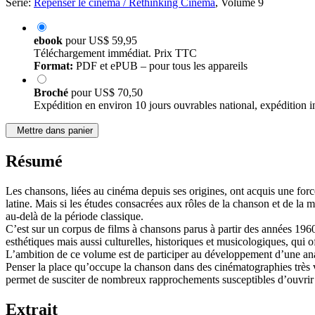
Série:
Repenser le cinéma / Rethinking Cinema
, Volume 9
ebook
pour
US$ 59,95
Téléchargement immédiat. Prix TTC
Format:
PDF et ePUB – pour tous les appareils
Broché
pour
US$ 70,50
Expédition en environ 10 jours ouvrables national, expédition i
Mettre dans panier
Résumé
Les chansons, liées au cinéma depuis ses origines, ont acquis une fo
latine. Mais si les études consacrées aux rôles de la chanson et de la
au-delà de la période classique.
C’est sur un corpus de films à chansons parus à partir des années 196
esthétiques mais aussi culturelles, historiques et musicologiques, qui of
L’ambition de ce volume est de participer au développement d’une ana
Penser la place qu’occupe la chanson dans des cinématographies très 
permet de susciter de nombreux rapprochements susceptibles d’ouvrir 
Extrait