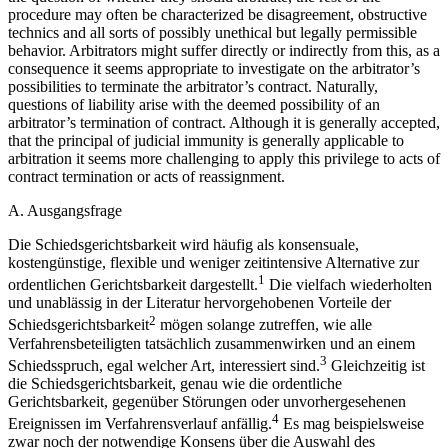
procedure may often be characterized be disagreement, obstructive
technics and all sorts of possibly unethical but legally permissible
behavior. Arbitrators might suffer directly or indirectly from this, as a
consequence it seems appropriate to investigate on the arbitrator’s
possibilities to terminate the arbitrator’s contract. Naturally,
questions of liability arise with the deemed possibility of an
arbitrator’s termination of contract. Although it is generally accepted,
that the principal of judicial immunity is generally applicable to
arbitration it seems more challenging to apply this privilege to acts of
contract termination or acts of reassignment.
A.
Ausgangsfrage
Die Schiedsgerichtsbarkeit wird häufig als konsensuale,
kostengünstige, flexible und weniger zeitintensive Alternative zur
1
ordentlichen Gerichtsbarkeit dargestellt.
Die vielfach wiederholten
und unablässig in der Literatur hervorgehobenen Vorteile der
2
Schiedsgerichtsbarkeit
mögen solange zutreffen, wie alle
Verfahrensbeteiligten tatsächlich zusammenwirken und an einem
3
Schiedsspruch, egal welcher Art, interessiert sind.
Gleichzeitig ist
die Schiedsgerichtsbarkeit, genau wie die ordentliche
Gerichtsbarkeit, gegenüber Störungen oder unvorhergesehenen
4
Ereignissen im Verfahrensverlauf anfällig.
Es mag beispielsweise
zwar noch der notwendige Konsens über die Auswahl des