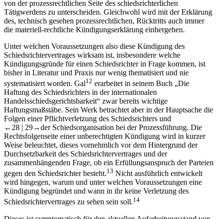
von der prozessrechtlichen Seite des schiedsrichterlichen
Tätigwerdens zu unterscheiden. Gleichwohl wird mit der Erklärung
des, technisch gesehen prozessrechtlichen, Rücktritts auch immer
die materiell-rechtliche Kündigungserklärung einhergehen.
Unter welchen Voraussetzungen also diese Kündigung des
Schiedsrichtervertrages wirksam ist, insbesondere welche
Kündigungsgründe für einen Schiedsrichter in Frage kommen, ist
bisher in Literatur und Praxis nur wenig thematisiert und nie
12
systematisiert worden.
Gal
erarbeitet in seinem Buch „Die
Haftung des Schiedsrichters in der internationalen
Handelsschiedsgerichtsbarkeit“ zwar bereits wichtige
Haftungsmaßstäbe. Sein Werk betrachtet aber in der Hauptsache die
Folgen einer Pflichtverletzung des Schiedsrichters und
←28 |
29→
der Schiedsorganisation bei der Prozessführung. Die
Rechtsfolgenseite einer unberechtigten Kündigung wird in kurzer
Weise beleuchtet, dieses vornehmlich vor dem Hintergrund der
Durchsetzbarkeit des Schiedsrichtervertrages und der
zusammenhängenden Frage, ob ein Erfüllungsanspruch der Parteien
13
gegen den Schiedsrichter besteht.
Nicht ausführlich entwickelt
wird hingegen, warum und unter welchen Voraussetzungen eine
Kündigung begründet und wann in ihr keine Verletzung des
14
Schiedsrichtervertrages zu sehen sein soll.
Dieses ist symptomatisch für den aktuellen Aufarbeitungsstand von