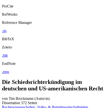
ProCite
RefWorks
Reference Manager
.ris
BibTeX
Zotero
.bib
EndNote
.enw
Die Schiedsrichterkündigung im
deutschen und US-amerikanischen Recht
von
Tim Brockmann (Autor:in)
Dissertation
372 Seiten
Rechtswissenschaften, Volks- & Betriebswirtschaftslehre