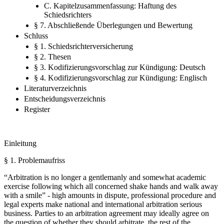
C. Kapitelzusammenfassung: Haftung des
Schiedsrichters
§ 7. Abschließende Überlegungen und Bewertung
Schluss
§ 1. Schiedsrichterversicherung
§ 2. Thesen
§ 3. Kodifizierungsvorschlag zur Kündigung: Deutsch
§ 4. Kodifizierungsvorschlag zur Kündigung: Englisch
Literaturverzeichnis
Entscheidungsverzeichnis
Register
Einleitung
§ 1.
Problemaufriss
“Arbitration is no longer a gentlemanly and somewhat academic
exercise following which all concerned shake hands and walk away
with a smile” - high amounts in dispute, professional procedure and
legal experts make national and international arbitration serious
business. Parties to an arbitration agreement may ideally agree on
the question of whether they should arbitrate, the rest of the