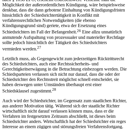
Möglichkeit der außerordentlichen Kündigung, wäre beispielsweise
denkbar, dass die dann gebotene Einhaltung von Kündigungsfristen
hinsichtlich der Schiedsrichtertätigkeit in Konflikt mit
verfahrensrechtlichen Notwendigkeiten (die ebenso
Kündigungsgrund sind) geriete, etwa der Ersetzung eines
26
Schiedsrichters im Fall der Befangenheit.
Eine allzu unnatürlich
anmutende Aufspaltung von prozessualer und materieller Rechtlage
sollte jedoch hinsichtlich der Tätigkeit des Schiedsrichters
27
vermieden werden.
Letztlich muss, als Gegengewicht zum jederzeitigen Rücktrittsrecht
des Schiedsrichters, auch eine Rechtssicherheits- und
Gerechtigkeitserwägung in die Betrachtung einbezogen werden. Die
Schiedsparteien verlassen sich nicht nur darauf, dass die oder der
Schiedsrichter den Rechtsstreit möglichst schnell entscheidet, sie
haben deswegen unter Umständen überhaupt erst einer
28
Schiedsklausel zugestimmt.
Auch wird der Schiedsrichter, im Gegensatz zum staatlichen Richter,
aus anderer Motivation tätig. Während sich der staatliche Richter
wirtschaftlich nicht darauf verlassen können muss, dass er die
Verfahren im festgesetzten Zeitraum abschließt, ist dieses beim
Schiedsrichter anders. Wirtschaftlich hat der Schiedsrichter ein reges
Interesse an einem zügigen und störungsfreien Verfahrensfortgang.