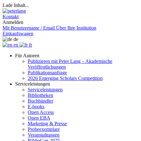
Lade Inhalt...
Kontakt
Anmelden
Mit Benutzername / Email
Über Ihre Institution
Einkaufswagen
de
en
fr
Für Autoren
Publizieren mit Peter Lang – Akademische
Veröffentlichungen
Publikationsanfrage
2026 Emerging Scholars Competition
Serviceleistungen
Serviceleistungen
Bibliotheken
Buchhändler
E-books
Open Access
Open EBA
Marketing & Presse
Probeexemplare
Veranstaltungen
BiblioCon 2025