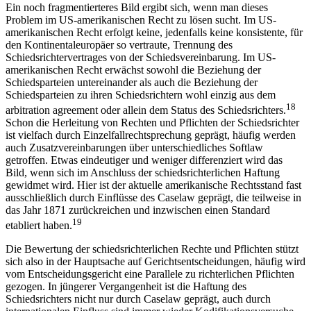
Ein noch fragmentierteres Bild ergibt sich, wenn man dieses
Problem im US-amerikanischen Recht zu lösen sucht. Im US-
amerikanischen Recht erfolgt keine, jedenfalls keine konsistente, für
den Kontinentaleuropäer so vertraute, Trennung des
Schiedsrichtervertrages von der Schiedsvereinbarung. Im US-
amerikanischen Recht erwächst sowohl die Beziehung der
Schiedsparteien untereinander als auch die Beziehung der
Schiedsparteien zu ihren Schiedsrichtern wohl einzig aus dem
18
arbitration agreement
oder allein dem Status des Schiedsrichters.
Schon die Herleitung von Rechten und Pflichten der Schiedsrichter
ist vielfach durch Einzelfallrechtsprechung geprägt, häufig werden
auch Zusatzvereinbarungen über unterschiedliches
Softlaw
getroffen. Etwas eindeutiger und weniger differenziert wird das
Bild, wenn sich im Anschluss der schiedsrichterlichen Haftung
gewidmet wird. Hier ist der aktuelle amerikanische Rechtsstand fast
ausschließlich durch Einflüsse des
Caselaw
geprägt, die teilweise in
das Jahr 1871 zurückreichen und inzwischen einen Standard
19
etabliert haben.
Die Bewertung der schiedsrichterlichen Rechte und Pflichten stützt
sich also in der Hauptsache auf Gerichtsentscheidungen, häufig wird
vom Entscheidungsgericht eine Parallele zu richterlichen Pflichten
gezogen. In jüngerer Vergangenheit ist die Haftung des
Schiedsrichters nicht nur durch
Caselaw
geprägt, auch durch