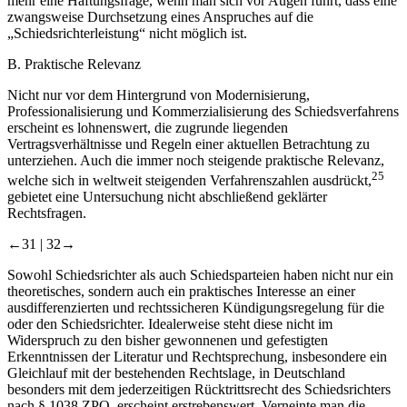
mehr eine Haftungsfrage, wenn man sich vor Augen führt, dass eine
zwangsweise Durchsetzung eines Anspruches auf die
„Schiedsrichterleistung“ nicht möglich ist.
B.
Praktische Relevanz
Nicht nur vor dem Hintergrund von Modernisierung,
Professionalisierung und Kommerzialisierung des Schiedsverfahrens
erscheint es lohnenswert, die zugrunde liegenden
Vertragsverhältnisse und Regeln einer aktuellen Betrachtung zu
unterziehen. Auch die immer noch steigende praktische Relevanz,
25
welche sich in weltweit steigenden Verfahrenszahlen ausdrückt,
gebietet eine Untersuchung nicht abschließend geklärter
Rechtsfragen.
←31 |
32→
Sowohl Schiedsrichter als auch Schiedsparteien haben nicht nur ein
theoretisches, sondern auch ein praktisches Interesse an einer
ausdifferenzierten und rechtssicheren Kündigungsregelung für die
oder den Schiedsrichter. Idealerweise steht diese nicht im
Widerspruch zu den bisher gewonnenen und gefestigten
Erkenntnissen der Literatur und Rechtsprechung, insbesondere ein
Gleichlauf mit der bestehenden Rechtslage, in Deutschland
besonders mit dem jederzeitigen Rücktrittsrecht des Schiedsrichters
nach § 1038 ZPO, erscheint erstrebenswert. Verneinte man die