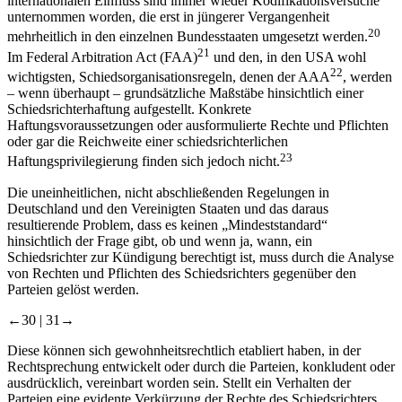
internationalen Einfluss sind immer wieder Kodifikationsversuche
unternommen worden, die erst in jüngerer Vergangenheit
20
mehrheitlich in den einzelnen Bundesstaaten umgesetzt werden.
21
Im Federal Arbitration Act (FAA)
und den, in den USA wohl
22
wichtigsten, Schiedsorganisationsregeln, denen der AAA
, werden
– wenn überhaupt – grundsätzliche Maßstäbe hinsichtlich einer
Schiedsrichterhaftung aufgestellt. Konkrete
Haftungsvoraussetzungen oder ausformulierte Rechte und Pflichten
oder gar die Reichweite einer schiedsrichterlichen
23
Haftungsprivilegierung finden sich jedoch nicht.
Die uneinheitlichen, nicht abschließenden Regelungen in
Deutschland und den Vereinigten Staaten und das daraus
resultierende Problem, dass es keinen „Mindeststandard“
hinsichtlich der Frage gibt, ob und wenn ja, wann, ein
Schiedsrichter zur Kündigung berechtigt ist, muss durch die Analyse
von Rechten und Pflichten des Schiedsrichters gegenüber den
Parteien gelöst werden.
←30 |
31→
Diese können sich gewohnheitsrechtlich etabliert haben, in der
Rechtsprechung entwickelt oder durch die Parteien, konkludent oder
ausdrücklich, vereinbart worden sein. Stellt ein Verhalten der
Parteien eine evidente Verkürzung der Rechte des Schiedsrichters