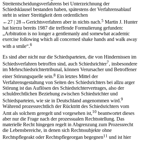
Streitentscheidungsverfahrens bei Unterzeichnung der
Schiedsklausel bestanden haben, spätestens der Verfahrensablauf
steht in seiner Streitigkeit dem ordentlichen
5
←27 |
28→
Gerichtsverfahren aber in nichts nach.
Martin J. Hunter
hat hierzu bereits 1987 die treffende Formulierung gefunden:
„Arbitration is no longer a gentlemanly and somewhat academic
exercise following which all concerned shake hands and walk away
6
with a smile“
.
Es sind aber nicht nur die Schiedsparteien, die von Hindernissen im
7
Schiedsverfahren betroffen sind, auch Schiedsrichter
, insbesondere
im Mehrschiedsrichtertribunal, können Verursacher und Betroffener
8
einer Störungsquelle sein.
Ein letztes Mittel der
Verfahrensgestaltung von Seiten des Schiedsrichters bei allzu arger
Störung ist das Auflösen des Schiedsrichtervertrages, also der
schuldrechtlichen Beziehung zwischen Schiedsrichter und
9
Schiedsparteien, wie sie in Deutschland angenommen wird.
Während prozessrechtlich der Rücktritt des Schiedsrichters vom
10
Amt als solchem geregelt und vorgesehen ist,
beantwortet dieses
aber nur die Frage nach der prozessualen Rechtsstellung. Das
materielle Recht hingegen regelt in Abgrenzung zum Prozessrecht
die Lebensbereiche, in denen sich Rechtssubjekte ohne
11
Rechtspflegeakt oder Rechtspflegeorgan begegnen
und ist hier