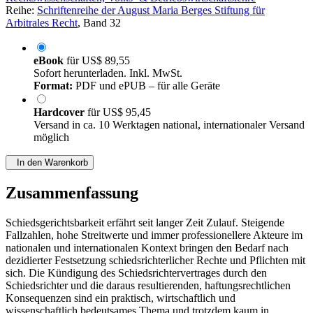
Reihe:
Schriftenreihe der August Maria Berges Stiftung für
Arbitrales Recht
, Band 32
eBook
für
US$ 89,55
Sofort herunterladen. Inkl. MwSt.
Format:
PDF und ePUB – für alle Geräte
Hardcover
für
US$ 95,45
Versand in ca. 10 Werktagen national, internationaler Versand
möglich
In den Warenkorb
Zusammenfassung
Schiedsgerichtsbarkeit erfährt seit langer Zeit Zulauf. Steigende
Fallzahlen, hohe Streitwerte und immer professionellere Akteure im
nationalen und internationalen Kontext bringen den Bedarf nach
dezidierter Festsetzung schiedsrichterlicher Rechte und Pflichten mit
sich. Die Kündigung des Schiedsrichtervertrages durch den
Schiedsrichter und die daraus resultierenden, haftungsrechtlichen
Konsequenzen sind ein praktisch, wirtschaftlich und
wissenschaftlich bedeutsames Thema und trotzdem kaum in