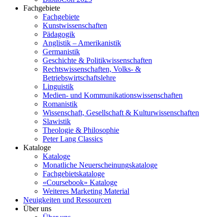
Fachgebiete
Fachgebiete
Kunstwissenschaften
Pädagogik
Anglistik – Amerikanistik
Germanistik
Geschichte & Politikwissenschaften
Rechtswissenschaften, Volks- &
Betriebswirtschaftslehre
Linguistik
Medien- und Kommunikationswissenschaften
Romanistik
Wissenschaft, Gesellschaft & Kulturwissenschaften
Slawistik
Theologie & Philosophie
Peter Lang Classics
Kataloge
Kataloge
Monatliche Neuerscheinungskataloge
Fachgebietskataloge
«Coursebook» Kataloge
Weiteres Marketing Material
Neuigkeiten und Ressourcen
Über uns