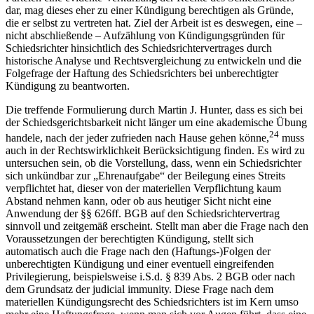
dar, mag dieses eher zu einer Kündigung berechtigen als Gründe,
die er selbst zu vertreten hat. Ziel der Arbeit ist es deswegen, eine –
nicht abschließende – Aufzählung von Kündigungsgründen für
Schiedsrichter hinsichtlich des Schiedsrichtervertrages durch
historische Analyse und Rechtsvergleichung zu entwickeln und die
Folgefrage der Haftung des Schiedsrichters bei unberechtigter
Kündigung zu beantworten.
Die treffende Formulierung durch
Martin J. Hunter
, dass es sich bei
der Schiedsgerichtsbarkeit nicht länger um eine akademische Übung
24
handele, nach der jeder zufrieden nach Hause gehen könne,
muss
auch in der Rechtswirklichkeit Berücksichtigung finden. Es wird zu
untersuchen sein, ob die Vorstellung, dass, wenn ein Schiedsrichter
sich unkündbar zur „Ehrenaufgabe“ der Beilegung eines Streits
verpflichtet hat, dieser von der materiellen Verpflichtung kaum
Abstand nehmen kann, oder ob aus heutiger Sicht nicht eine
Anwendung der §§ 626ff. BGB auf den Schiedsrichtervertrag
sinnvoll und zeitgemäß erscheint. Stellt man aber die Frage nach den
Voraussetzungen der berechtigten Kündigung, stellt sich
automatisch auch die Frage nach den (Haftungs-)Folgen der
unberechtigten Kündigung und einer eventuell eingreifenden
Privilegierung, beispielsweise i.S.d. § 839 Abs. 2 BGB oder nach
dem Grundsatz der
judicial immunity
. Diese Frage nach dem
materiellen Kündigungsrecht des Schiedsrichters ist im Kern umso