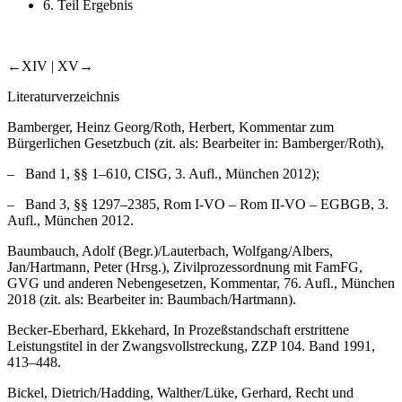
6. Teil Ergebnis
←XIV |
XV→
Literaturverzeichnis
Bamberger
,
Heinz Georg
/
Roth
,
Herbert
, Kommentar zum
Bürgerlichen Gesetzbuch (zit. als:
Bearbeiter
in: Bamberger/Roth),
– Band 1, §§ 1–610, CISG, 3. Aufl., München 2012);
– Band 3, §§ 1297–2385, Rom I-VO – Rom II-VO – EGBGB, 3.
Aufl., München 2012.
Baumbauch
,
Adolf
(Begr.)/
Lauterbach
,
Wolfgang
/
Albers
,
Jan
/
Hartmann
,
Peter
(Hrsg.), Zivilprozessordnung mit FamFG,
GVG und anderen Nebengesetzen, Kommentar, 76. Aufl., München
2018 (zit. als:
Bearbeiter
in: Baumbach/Hartmann).
Becker-Eberhard
,
Ekkehard
, In Prozeßstandschaft erstrittene
Leistungstitel in der Zwangsvollstreckung, ZZP 104. Band 1991,
413–448.
Bickel
,
Dietrich
/
Hadding
,
Walther
/
Lüke
,
Gerhard
, Recht und