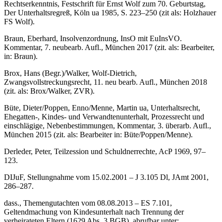
Rechtserkenntnis, Festschrift für Ernst Wolf zum 70. Geburtstag,
Der Unterhaltsregreß, Köln ua 1985, S. 223–250 (zit als:
Holzhauer
FS Wolf).
Braun
,
Eberhard
, Insolvenzordnung, InsO mit EuInsVO.
Kommentar, 7. neubearb. Aufl., München 2017 (zit. als:
Bearbeiter
,
in: Braun).
Brox
,
Hans
(Begr.)/
Walker
,
Wolf-Dietrich
,
Zwangsvollstreckungsrecht, 11. neu bearb. Aufl., München 2018
(zit. als:
Brox/Walker
, ZVR).
Büte
,
Dieter
/
Poppen
,
Enno
/
Menne
,
Martin
ua, Unterhaltsrecht,
Ehegatten-, Kindes- und Verwandtenunterhalt, Prozessrecht und
einschlägige, Nebenbestimmungen, Kommentar, 3. überarb. Aufl.,
München 2015 (zit. als:
Bearbeiter
in: Büte/Poppen/Menne).
Derleder
,
Peter
, Teilzession und Schuldnerrechte, AcP 1969, 97–
123.
DIJuF, Stellungnahme vom 15.02.2001 – J 3.105 Dl, JAmt 2001,
286–287.
dass., Themengutachten vom 08.08.2013 – ES 7.101,
Geltendmachung von Kindesunterhalt nach Trennung der
verheirateten Eltern (1629 Abs. 3 BGB), abrufbar unter: