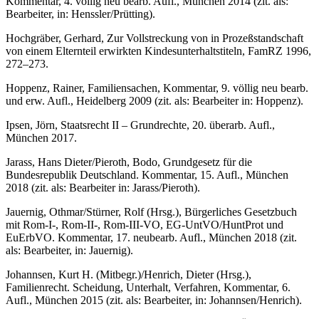
Kommentar, 4. völlig neu bearb. Aufl., München 2014 (zit. als:
Bearbeiter
, in: Henssler/Prütting).
Hochgräber
,
Gerhard
, Zur Vollstreckung von in Prozeßstandschaft
von einem Elternteil erwirkten Kindesunterhaltstiteln, FamRZ 1996,
272–273.
Hoppenz
,
Rainer
, Familiensachen, Kommentar, 9. völlig neu bearb.
und erw. Aufl., Heidelberg 2009 (zit. als:
Bearbeiter
in: Hoppenz).
Ipsen
,
Jörn
, Staatsrecht II – Grundrechte, 20. überarb. Aufl.,
München 2017.
Jarass
,
Hans Dieter
/
Pieroth
,
Bodo
, Grundgesetz für die
Bundesrepublik Deutschland. Kommentar, 15. Aufl., München
2018 (zit. als:
Bearbeiter
in: Jarass/Pieroth).
Jauernig
,
Othmar
/
Stürner
,
Rolf
(Hrsg.), Bürgerliches Gesetzbuch
mit Rom-I-, Rom-II-, Rom-III-VO, EG-UntVO/HuntProt und
EuErbVO. Kommentar, 17. neubearb. Aufl., München 2018 (zit.
als:
Bearbeiter
, in: Jauernig).
Johannsen
,
Kurt H.
(Mitbegr.)/
Henrich
,
Dieter
(Hrsg.),
Familienrecht. Scheidung, Unterhalt, Verfahren, Kommentar, 6.
Aufl., München 2015 (zit. als:
Bearbeiter
, in: Johannsen/Henrich).