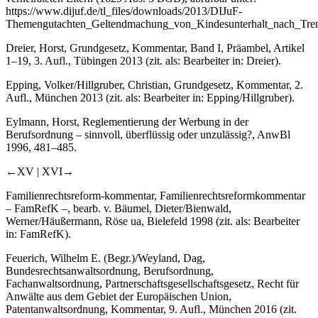
https://www.dijuf.de/tl_files/downloads/2013/DIJuF-
Themengutachten_Geltendmachung_von_Kindesunterhalt_nach_Trenn
Dreier
,
Horst
, Grundgesetz, Kommentar, Band I, Präambel, Artikel
1–19, 3. Aufl., Tübingen 2013 (zit. als:
Bearbeiter
in: Dreier).
Epping
,
Volker
/
Hillgruber
,
Christian
, Grundgesetz, Kommentar, 2.
Aufl., München 2013 (zit. als:
Bearbeiter
in: Epping/Hillgruber).
Eylmann
,
Horst
, Reglementierung der Werbung in der
Berufsordnung – sinnvoll, überflüssig oder unzulässig?, AnwBl
1996, 481–485.
←XV |
XVI→
Familienrechtsreform-kommentar, Familienrechtsreformkommentar
– FamRefK –, bearb. v.
Bäumel
,
Dieter
/
Bienwald
,
Werner
/
Häußermann
,
Röse
ua, Bielefeld 1998 (zit. als:
Bearbeiter
in: FamRefK).
Feuerich
,
Wilhelm E.
(Begr.)/
Weyland
,
Dag
,
Bundesrechtsanwaltsordnung, Berufsordnung,
Fachanwaltsordnung, Partnerschaftsgesellschaftsgesetz, Recht für
Anwälte aus dem Gebiet der Europäischen Union,
Patentanwaltsordnung, Kommentar, 9. Aufl., München 2016 (zit.