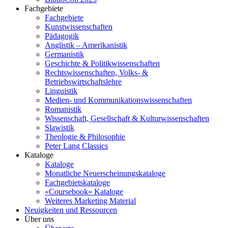
Fachgebiete
Fachgebiete
Kunstwissenschaften
Pädagogik
Anglistik – Amerikanistik
Germanistik
Geschichte & Politikwissenschaften
Rechtswissenschaften, Volks- &
Betriebswirtschaftslehre
Linguistik
Medien- und Kommunikationswissenschaften
Romanistik
Wissenschaft, Gesellschaft & Kulturwissenschaften
Slawistik
Theologie & Philosophie
Peter Lang Classics
Kataloge
Kataloge
Monatliche Neuerscheinungskataloge
Fachgebietskataloge
«Coursebook» Kataloge
Weiteres Marketing Material
Neuigkeiten und Ressourcen
Über uns