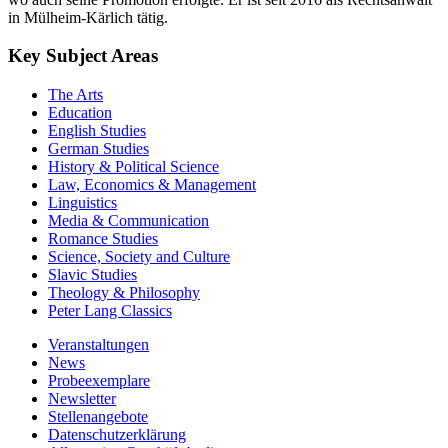
in Mülheim-Kärlich tätig.
Key Subject Areas
The Arts
Education
English Studies
German Studies
History & Political Science
Law, Economics & Management
Linguistics
Media & Communication
Romance Studies
Science, Society and Culture
Slavic Studies
Theology & Philosophy
Peter Lang Classics
Veranstaltungen
News
Probeexemplare
Newsletter
Stellenangebote
Datenschutzerklärung