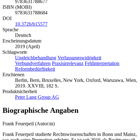
9783631788677
ISBN (MOBI)
9783631788684
DOI
10.3726/b15577
Sprache
Deutsch
Erscheinungsdatum
2019 (April)
Schlagworte
Ungleichbehandlung
Verfassungswidrigkeit
Verbundverfahren
Praxisirrelevanz
Fehlinterpretation
Reformbedürftigkeit
Erschienen
Berlin, Bern, Bruxelles, New York, Oxford, Warszawa, Wien,
2019. XXVIII, 182 S.
Produktsicherheit
Peter Lang Group AG
Biographische Angaben
Frank Feuerpeil (Autor:in)
Frank Feuerpeil studierte Rechtswissenschaften in Bonn und Mainz,
wo auch seine Promotion erfolgte. Er ist seit 2016 als Rechtsanwalt