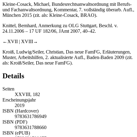
Kleine-Cosack
,
Michael
, Bundesrechtsanwaltsordnung mit Berufs-
und Fachanwaltsordnung, Kommentar, 7. vollständig überarb. Aufl.,
München 2015 (zit. als:
Kleine-Cosack
, BRAO).
Knittel
,
Bernhard
, Anmerkung zu OLG Stuttgart, Beschl. v.
24.11.2006 – 17 UF 182/06, JAmt 2007, 40–42.
←XVII |
XVIII→
Kroiß
,
Ludwig
/
Seiler
,
Christian
, Das neue FamFG, Erläuterungen,
Muster, Arbeitshilfen, 2. aktualisierte Aufl., Baden-Baden 2009 (zit.
als:
Kroiß/Seiler
, Das neue FamFG).
Details
Seiten
XXVIII, 182
Erscheinungsjahr
2019
ISBN (Hardcover)
9783631786949
ISBN (PDF)
9783631788660
ISBN (ePUB)