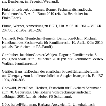
als:
Bearbeiter
, in: Feuerich/Weyland).
Finke
,
Fritz
/
Ebert
,
Johannes
, Bonner Fachanwaltshandbuch.
Familienrecht, 7. Aufl., Bonn 2010 (zit. als:
Bearbeiter
in:
Finke/Ebert).
Flume
,
Werner
, Anmerkung zu BGH, Urt. v. 05.10.1961 – VII ZR
207/60, JZ 1962, 281–282.
Gerhardt
,
Peter
/
Heintschel-Heinegg
,
Bernd von
/
Klein
,
Michael
,
Handbuch des Fachanwalts für Familienrecht, 10. Aufl., Köln 2015
(zit. als:
Bearbeiter
, in: FA-FamR).
Gernhuber
,
Joachim
/
Coester-Waltjen
,
Dagmar
, Familienrecht, 6.
völlig neu bearb. Aufl., München 2010 (zit. als:
Gernhuber/Coester-
Waltjen
, Familienrecht).
Gießler
,
Hans
, Erlöschen der elterlichen Prozeßführungsbefugnis
undÜbergang zum familienrechtlichen Ausgleichsanspruch, FamRZ
1994, 800–808.
Gottwald
,
Peter
/
Roth
,
Herbert
, Festschrift für Ekkehard Schumann
zum 70. Geburtstag. Die isolierte Vollstreckungsstandschaft,
Tübingen 2001 (zit. als:
Huber
FS Schumann).
Götz
,
Isabell
/
Schramm
,
Barbara
, Ausgleich für Unterhalt nach