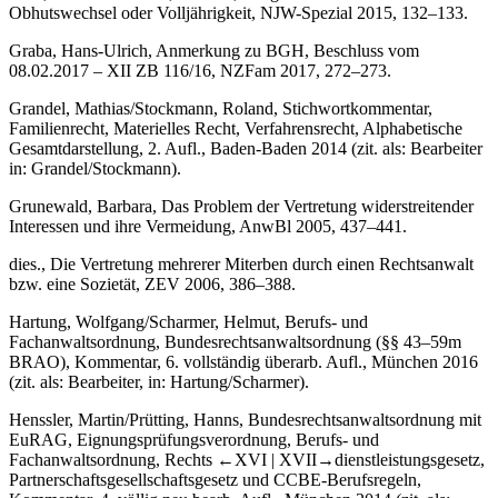
Obhutswechsel oder Volljährigkeit, NJW-Spezial 2015, 132–133.
Graba
,
Hans-Ulrich
, Anmerkung zu BGH, Beschluss vom
08.02.2017 – XII ZB 116/16, NZFam 2017, 272–273.
Grandel
,
Mathias
/
Stockmann
,
Roland
, Stichwortkommentar,
Familienrecht, Materielles Recht, Verfahrensrecht, Alphabetische
Gesamtdarstellung, 2. Aufl., Baden-Baden 2014 (zit. als:
Bearbeiter
in: Grandel/Stockmann).
Grunewald
,
Barbara
, Das Problem der Vertretung widerstreitender
Interessen und ihre Vermeidung, AnwBl 2005, 437–441.
dies., Die Vertretung mehrerer Miterben durch einen Rechtsanwalt
bzw. eine Sozietät, ZEV 2006, 386–388.
Hartung
,
Wolfgang
/
Scharmer
,
Helmut
, Berufs- und
Fachanwaltsordnung, Bundesrechtsanwaltsordnung (§§ 43–59m
BRAO), Kommentar, 6. vollständig überarb. Aufl., München 2016
(zit. als:
Bearbeiter
, in: Hartung/Scharmer).
Henssler
,
Martin
/
Prütting
,
Hanns
, Bundesrechtsanwaltsordnung mit
EuRAG, Eignungsprüfungsverordnung, Berufs- und
Fachanwaltsordnung, Rechts
←XVI |
XVII→dienstleistungsgesetz,
Partnerschaftsgesellschaftsgesetz und CCBE-Berufsregeln,