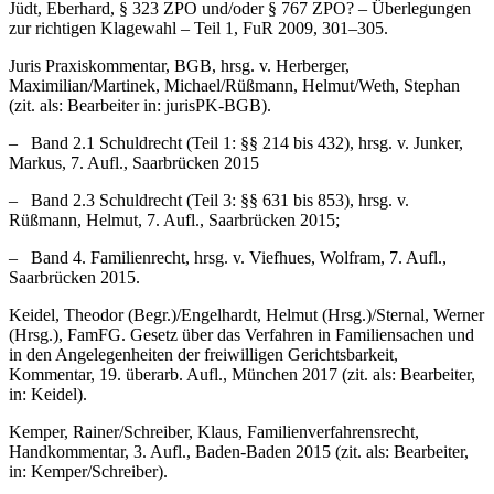
Jüdt
,
Eberhard
, § 323 ZPO und/oder § 767 ZPO? – Überlegungen
zur richtigen Klagewahl – Teil 1, FuR 2009, 301–305.
Juris Praxiskommentar, BGB, hrsg. v.
Herberger
,
Maximilian
/
Martinek
,
Michael
/
Rüßmann
,
Helmut
/
Weth
,
Stephan
(zit. als:
Bearbeiter
in: jurisPK-BGB).
– Band 2.1 Schuldrecht (Teil 1: §§ 214 bis 432), hrsg. v.
Junker
,
Markus
, 7. Aufl., Saarbrücken 2015
– Band 2.3 Schuldrecht (Teil 3: §§ 631 bis 853), hrsg. v.
Rüßmann
,
Helmut
, 7. Aufl., Saarbrücken 2015;
– Band 4. Familienrecht, hrsg. v.
Viefhues, Wolfram
, 7. Aufl.,
Saarbrücken 2015.
Keidel
,
Theodor
(Begr.)/
Engelhardt
,
Helmut
(Hrsg.)/
Sternal
,
Werner
(Hrsg.), FamFG. Gesetz über das Verfahren in Familiensachen und
in den Angelegenheiten der freiwilligen Gerichtsbarkeit,
Kommentar, 19. überarb. Aufl., München 2017 (zit. als:
Bearbeiter
,
in: Keidel).
Kemper
,
Rainer
/
Schreiber
,
Klaus
, Familienverfahrensrecht,
Handkommentar, 3. Aufl., Baden-Baden 2015 (zit. als:
Bearbeiter
,
in: Kemper/Schreiber).