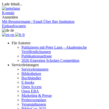
Lade Inhalt...
Kontakt
Anmelden
Mit Benutzername / Email
Über Ihre Institution
Einkaufswagen
de
en
fr
Für Autoren
Publizieren mit Peter Lang – Akademische
Veröffentlichungen
Publikationsanfrage
2026 Emerging Scholars Competition
Serviceleistungen
Serviceleistungen
Bibliotheken
Buchhändler
E-books
Open Access
Open EBA
Marketing & Presse
Probeexemplare
Veranstaltungen
BiblioCon 2025