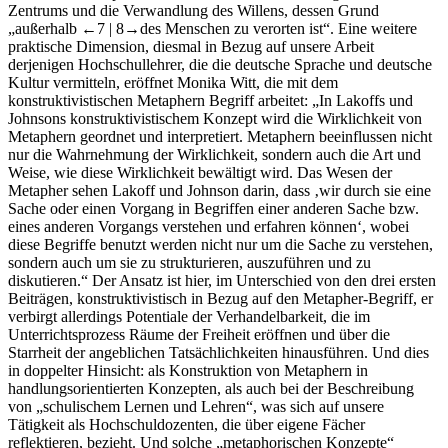
Zentrums und die Verwandlung des Willens, dessen Grund
„außerhalb
←7 |
8→
des Menschen zu verorten ist“. Eine weitere
praktische Dimension, diesmal in Bezug auf unsere Arbeit
derjenigen Hochschullehrer, die die deutsche Sprache und deutsche
Kultur vermitteln, eröffnet Monika Witt, die mit dem
konstruktivistischen Metaphern Begriff arbeitet: „In Lakoffs und
Johnsons konstruktivistischem Konzept wird die Wirklichkeit von
Metaphern geordnet und interpretiert. Metaphern beeinflussen nicht
nur die Wahrnehmung der Wirklichkeit, sondern auch die Art und
Weise, wie diese Wirklichkeit bewältigt wird. Das Wesen der
Metapher sehen Lakoff und Johnson darin, dass ‚wir durch sie eine
Sache oder einen Vorgang in Begriffen einer anderen Sache bzw.
eines anderen Vorgangs verstehen und erfahren können‘, wobei
diese Begriffe benutzt werden nicht nur um die Sache zu verstehen,
sondern auch um sie zu strukturieren, auszuführen und zu
diskutieren.“ Der Ansatz ist hier, im Unterschied von den drei ersten
Beiträgen, konstruktivistisch in Bezug auf den Metapher-Begriff, er
verbirgt allerdings Potentiale der Verhandelbarkeit, die im
Unterrichtsprozess Räume der Freiheit eröffnen und über die
Starrheit der angeblichen Tatsächlichkeiten hinausführen. Und dies
in doppelter Hinsicht: als Konstruktion von Metaphern in
handlungsorientierten Konzepten, als auch bei der Beschreibung
von „schulischem Lernen und Lehren“, was sich auf unsere
Tätigkeit als Hochschuldozenten, die über eigene Fächer
reflektieren, bezieht. Und solche „metaphorischen Konzepte“