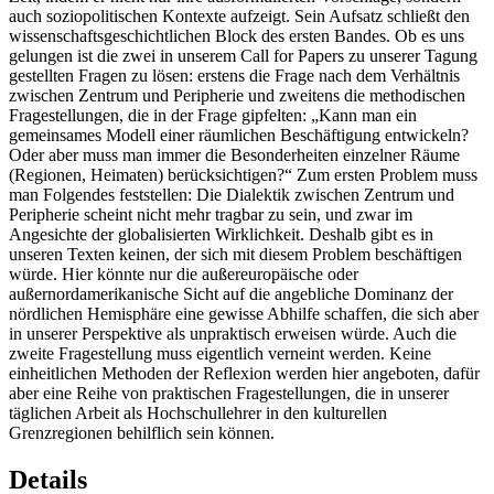
auch soziopolitischen Kontexte aufzeigt. Sein Aufsatz schließt den
wissenschaftsgeschichtlichen Block des ersten Bandes. Ob es uns
gelungen ist die zwei in unserem Call for Papers zu unserer Tagung
gestellten Fragen zu lösen: erstens die Frage nach dem Verhältnis
zwischen Zentrum und Peripherie und zweitens die methodischen
Fragestellungen, die in der Frage gipfelten: „Kann man ein
gemeinsames Modell einer räumlichen Beschäftigung entwickeln?
Oder aber muss man immer die Besonderheiten einzelner Räume
(Regionen, Heimaten) berücksichtigen?“ Zum ersten Problem muss
man Folgendes feststellen: Die Dialektik zwischen Zentrum und
Peripherie scheint nicht mehr tragbar zu sein, und zwar im
Angesichte der globalisierten Wirklichkeit. Deshalb gibt es in
unseren Texten keinen, der sich mit diesem Problem beschäftigen
würde. Hier könnte nur die außereuropäische oder
außernordamerikanische Sicht auf die angebliche Dominanz der
nördlichen Hemisphäre eine gewisse Abhilfe schaffen, die sich aber
in unserer Perspektive als unpraktisch erweisen würde. Auch die
zweite Fragestellung muss eigentlich verneint werden. Keine
einheitlichen Methoden der Reflexion werden hier angeboten, dafür
aber eine Reihe von praktischen Fragestellungen, die in unserer
täglichen Arbeit als Hochschullehrer in den kulturellen
Grenzregionen behilflich sein können.
Details