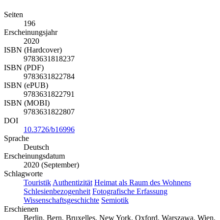
Seiten
196
Erscheinungsjahr
2020
ISBN (Hardcover)
9783631818237
ISBN (PDF)
9783631822784
ISBN (ePUB)
9783631822791
ISBN (MOBI)
9783631822807
DOI
10.3726/b16996
Sprache
Deutsch
Erscheinungsdatum
2020 (September)
Schlagworte
Touristik
Authentizität
Heimat als Raum des Wohnens
Schlesienbezogenheit
Fotografische Erfassung
Wissenschaftsgeschichte
Semiotik
Erschienen
Berlin, Bern, Bruxelles, New York, Oxford, Warszawa, Wien,