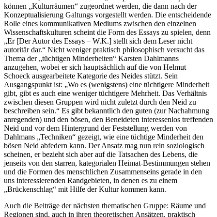
können „Kulturräumen“ zugeordnet werden, die dann nach der
Konzeptualisierung Galtungs vorgestellt werden. Die entscheidende
Rolle eines kommunikativen Mediums zwischen den einzelnen
Wissenschaftskulturen scheint die Form des Essays zu spielen, denn
„Er [Der Autor des Essays – W.K.] stellt sich dem Leser nicht
autoritär dar.“ Nicht weniger praktisch philosophisch versucht das
Thema der „tüchtigen Minderheiten“ Karsten Dahlmanns
anzugehen, wobei er sich hauptsächlich auf die von Helmut
Schoeck ausgearbeitete Kategorie des Neides stützt. Sein
Ausgangspunkt ist: „Wo es (wenigstens) eine tüchtigere Minderheit
gibt, gibt es auch eine weniger tüchtigere Mehrheit. Das Verhältnis
zwischen diesen Gruppen wird nicht zuletzt durch den Neid zu
beschreiben sein.“ Es gibt bekanntlich den guten (zur Nachahmung
anregenden) und den bösen, den Beneideten interessenlos treffenden
Neid und vor dem Hintergrund der Feststellung werden von
Dahlmans „Techniken“ gezeigt, wie eine tüchtige Minderheit den
bösen Neid abfedern kann. Der Ansatz mag nun rein soziologisch
scheinen, er bezieht sich aber auf die Tatsachen des Lebens, die
jenseits von den starren, kategorialen Heimat-Bestimmungen stehen
und die Formen des menschlichen Zusammenseins gerade in den
uns interessierenden Randgebieten, in denen es zu einem
„Brückenschlag“ mit Hilfe der Kultur kommen kann.
Auch die Beiträge der nächsten thematischen Gruppe: Räume und
Regionen sind, auch in ihren theoretischen Ansätzen, praktisch