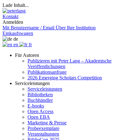
Lade Inhalt...
Kontakt
Anmelden
Mit Benutzername / Email
Über Ihre Institution
Einkaufswagen
de
en
fr
Für Autoren
Publizieren mit Peter Lang – Akademische
Veröffentlichungen
Publikationsanfrage
2026 Emerging Scholars Competition
Serviceleistungen
Serviceleistungen
Bibliotheken
Buchhändler
E-books
Open Access
Open EBA
Marketing & Presse
Probeexemplare
Veranstaltungen
BiblioCon 2025