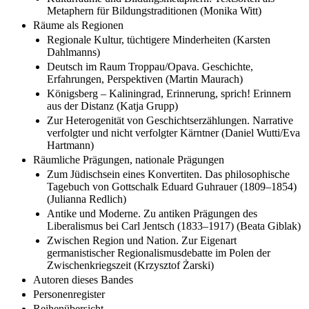
Metaphern für Bildungstraditionen (Monika Witt)
Räume als Regionen
Regionale Kultur, tüchtigere Minderheiten (Karsten
Dahlmanns)
Deutsch im Raum Troppau/Opava. Geschichte,
Erfahrungen, Perspektiven (Martin Maurach)
Königsberg – Kaliningrad, Erinnerung, sprich! Erinnern
aus der Distanz (Katja Grupp)
Zur Heterogenität von Geschichtserzählungen. Narrative
verfolgter und nicht verfolgter Kärntner (Daniel Wutti/Eva
Hartmann)
Räumliche Prägungen, nationale Prägungen
Zum Jüdischsein eines Konvertiten. Das philosophische
Tagebuch von Gottschalk Eduard Guhrauer (1809–1854)
(Julianna Redlich)
Antike und Moderne. Zu antiken Prägungen des
Liberalismus bei Carl Jentsch (1833–1917) (Beata Giblak)
Zwischen Region und Nation. Zur Eigenart
germanistischer Regionalismusdebatte im Polen der
Zwischenkriegszeit (Krzysztof Żarski)
Autoren dieses Bandes
Personenregister
Reihenübersicht