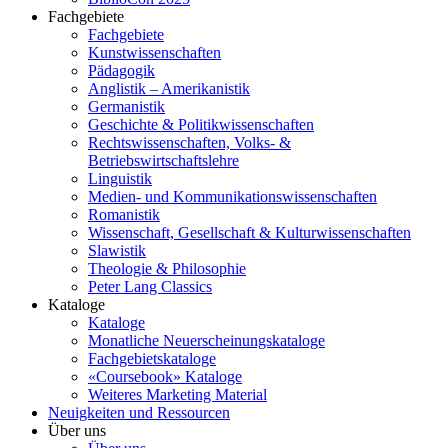
Fachgebiete
Fachgebiete
Kunstwissenschaften
Pädagogik
Anglistik – Amerikanistik
Germanistik
Geschichte & Politikwissenschaften
Rechtswissenschaften, Volks- &
Betriebswirtschaftslehre
Linguistik
Medien- und Kommunikationswissenschaften
Romanistik
Wissenschaft, Gesellschaft & Kulturwissenschaften
Slawistik
Theologie & Philosophie
Peter Lang Classics
Kataloge
Kataloge
Monatliche Neuerscheinungskataloge
Fachgebietskataloge
«Coursebook» Kataloge
Weiteres Marketing Material
Neuigkeiten und Ressourcen
Über uns