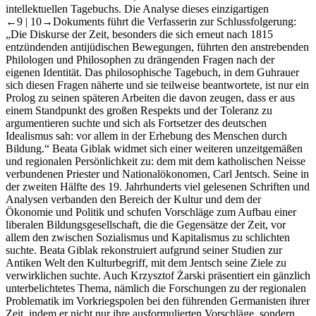
intellektuellen Tagebuchs. Die Analyse dieses einzigartigen
←9 |
10→Dokuments führt die Verfasserin zur Schlussfolgerung:
„Die Diskurse der Zeit, besonders die sich erneut nach 1815
entzündenden antijüdischen Bewegungen, führten den anstrebenden
Philologen und Philosophen zu drängenden Fragen nach der
eigenen Identität. Das philosophische Tagebuch, in dem Guhrauer
sich diesen Fragen näherte und sie teilweise beantwortete, ist nur ein
Prolog zu seinen späteren Arbeiten die davon zeugen, dass er aus
einem Standpunkt des großen Respekts und der Toleranz zu
argumentieren suchte und sich als Fortsetzer des deutschen
Idealismus sah: vor allem in der Erhebung des Menschen durch
Bildung.“ Beata Giblak widmet sich einer weiteren unzeitgemäßen
und regionalen Persönlichkeit zu: dem mit dem katholischen Neisse
verbundenen Priester und Nationalökonomen, Carl Jentsch. Seine in
der zweiten Hälfte des 19. Jahrhunderts viel gelesenen Schriften und
Analysen verbanden den Bereich der Kultur und dem der
Ökonomie und Politik und schufen Vorschläge zum Aufbau einer
liberalen Bildungsgesellschaft, die die Gegensätze der Zeit, vor
allem den zwischen Sozialismus und Kapitalismus zu schlichten
suchte. Beata Giblak rekonstruiert aufgrund seiner Studien zur
Antiken Welt den Kulturbegriff, mit dem Jentsch seine Ziele zu
verwirklichen suchte. Auch Krzysztof Żarski präsentiert ein gänzlich
unterbelichtetes Thema, nämlich die Forschungen zu der regionalen
Problematik im Vorkriegspolen bei den führenden Germanisten ihrer
Zeit, indem er nicht nur ihre ausformulierten Vorschläge, sondern