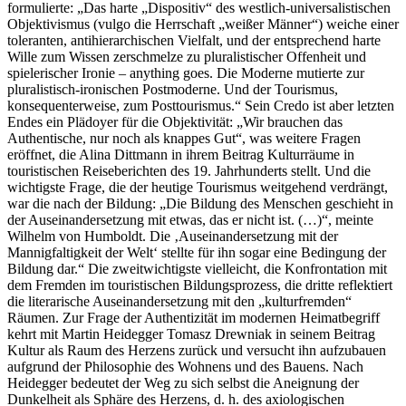
formulierte: „Das harte „Dispositiv“ des westlich-universalistischen
Objektivismus (
vulgo
die Herrschaft „weißer Männer“) weiche einer
toleranten, antihierarchischen Vielfalt, und der entsprechend harte
Wille zum Wissen zerschmelze zu pluralistischer Offenheit und
spielerischer Ironie –
anything goes.
Die Moderne mutierte zur
pluralistisch-ironischen Postmoderne. Und der Tourismus,
konsequenterweise, zum Posttourismus.“ Sein Credo ist aber letzten
Endes ein Plädoyer für die Objektivität: „Wir brauchen das
Authentische, nur noch als
knappes Gut
“, was weitere Fragen
eröffnet, die Alina Dittmann in ihrem Beitrag
Kulturräume in
touristischen Reiseberichten des 19. Jahrhunderts
stellt. Und die
wichtigste Frage, die der heutige Tourismus weitgehend verdrängt,
war die nach der Bildung: „Die Bildung des Menschen geschieht in
der Auseinandersetzung mit etwas, das er nicht ist. (…)“, meinte
Wilhelm von Humboldt. Die ‚Auseinandersetzung mit der
Mannigfaltigkeit der Welt‘ stellte für ihn sogar eine Bedingung der
Bildung dar.“ Die zweitwichtigste vielleicht, die Konfrontation mit
dem Fremden im touristischen Bildungsprozess, die dritte reflektiert
die literarische Auseinandersetzung mit den „kulturfremden“
Räumen. Zur Frage der Authentizität im modernen Heimatbegriff
kehrt mit Martin Heidegger Tomasz Drewniak in seinem Beitrag
Kultur als Raum des Herzens
zurück und versucht ihn aufzubauen
aufgrund der Philosophie des Wohnens und des Bauens. Nach
Heidegger bedeutet der Weg zu sich selbst die Aneignung der
Dunkelheit als Sphäre des Herzens, d. h. des axiologischen