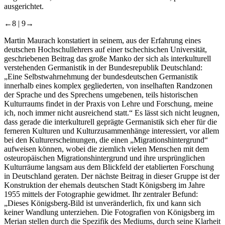
ausgerichtet.
←8 |
9→
Martin Maurach konstatiert in seinem, aus der Erfahrung eines
deutschen Hochschullehrers auf einer tschechischen Universität,
geschriebenen Beitrag das große Manko der sich als interkulturell
verstehenden Germanistik in der Bundesrepublik Deutschland:
„Eine Selbstwahrnehmung der bundesdeutschen Germanistik
innerhalb eines komplex gegliederten, von inselhaften Randzonen
der Sprache und des Sprechens umgebenen, teils historischen
Kulturraums findet in der Praxis von Lehre und Forschung, meine
ich, noch immer nicht ausreichend statt.“ Es lässt sich nicht leugnen,
dass gerade die interkulturell geprägte Germanistik sich eher für die
ferneren Kulturen und Kulturzusammenhänge interessiert, vor allem
bei den Kulturerscheinungen, die einen „Migrationshintergrund“
aufweisen können, wobei die ziemlich vielen Menschen mit dem
osteuropäischen Migrationshintergrund und ihre ursprünglichen
Kulturräume langsam aus dem Blickfeld der etablierten Forschung
in Deutschland geraten. Der nächste Beitrag in dieser Gruppe ist der
Konstruktion der ehemals deutschen Stadt Königsberg im Jahre
1955 mittels der Fotographie gewidmet. Ihr zentraler Befund:
„Dieses Königsberg-Bild ist unveränderlich, fix und kann sich
keiner Wandlung unterziehen. Die Fotografien von Königsberg im
Merian stellen durch die Spezifik des Mediums, durch seine Klarheit