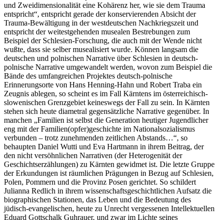
und Zweidimensionalität eine Kohärenz her, wie sie dem Trauma
entspricht“, entspricht gerade der konservierenden Absicht der
Trauma-Bewältigung in der westdeutschen Nachkriegszeit und
entspricht der weitestgehenden musealen Bestrebungen zum
Beispiel der Schlesien-Forschung, die auch mit der Wende nicht
wußte, dass sie selber musealisiert wurde. Können langsam die
deutschen und polnischen Narrative über Schlesien in deutsch-
polnische Narrative umgewandelt werden, wovon zum Beispiel die
Bände des umfangreichen Projektes deutsch-polnische
Erinnerungsorte von Hans Henning-Hahn und Robert Traba ein
Zeugnis ablegen, so scheint es im Fall Kärntens im österreichisch-
slowenischen Grenzgebiet keineswegs der Fall zu sein. In Kärnten
stehen sich heute diametral gegensätzliche Narrative gegenüber. In
manchen „Familien ist selbst die Generation heutiger Jugendlicher
eng mit der Familien(opfer)geschichte im Nationalsozialismus
verbunden – trotz zunehmenden zeitlichen Abstands…“, so
behaupten Daniel Wutti und Eva Hartmann in ihrem Beitrag, der
den nicht versöhnlichen Narrativen (der Heterogenität der
Geschichtserzählungen) zu Kärnten gewidmet ist. Die letzte Gruppe
der Erkundungen ist räumlichen Prägungen in Bezug auf Schlesien,
Polen, Pommern und die Provinz Posen gerichtet. So schildert
Julianna Redlich in ihrem wissenschaftsgeschichtlichen Aufsatz die
biographischen Stationen, das Leben und die Bedeutung des
jüdisch-evangelischen, heute zu Unrecht vergessenen Intellektuellen
Eduard Gottschalk Guhrauer, und zwar im Lichte seines