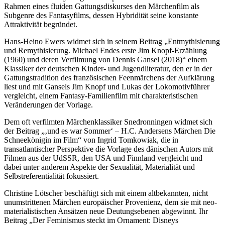
Rahmen eines fluiden Gattungsdiskurses den Märchenfilm als
Subgenre des Fantasyfilms, dessen Hybridität seine konstante
Attraktivität begründet.
Hans-Heino
Ewers
widmet sich in seinem Beitrag „Entmythisierung
und Remythisierung. Michael Endes erste
Jim Knopf
-Erzählung
(1960) und deren Verfilmung von Dennis Gansel (2018)“ einem
Klassiker der deutschen Kinder- und Jugendliteratur, den er in der
Gattungstradition des französischen Feenmärchens der Aufklärung
liest und mit Gansels
Jim Knopf und Lukas der Lokomotivführer
vergleicht, einem Fantasy-Familienfilm mit charakteristischen
Veränderungen der Vorlage.
Dem oft verfilmten Märchenklassiker
Snedronningen
widmet sich
der Beitrag „‚und es war Sommer‘ – H.C. Andersens Märchen
Die
Schneekönigin
im Film“ von Ingrid
Tomkowiak
, die in
transatlantischer Perspektive die Vorlage des dänischen Autors mit
Filmen aus der UdSSR, den USA und Finnland vergleicht und
dabei unter anderem Aspekte der Sexualität, Materialität und
Selbstreferentialität fokussiert.
Christine
Lötscher
beschäftigt sich mit einem altbekannten, nicht
unumstrittenen Märchen europäischer Provenienz, dem sie mit neo-
materialistischen Ansätzen neue Deutungsebenen abgewinnt. Ihr
Beitrag „Der Feminismus steckt im Ornament: Disneys