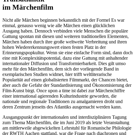
im Märchenfilm
Nicht alle Märchen beginnen bekanntlich mit der Formel
Es war
einmal
, genauso wenig wie alle Märchen einen glücklichen
Ausgang haben. Dennoch verbinden viele Menschen die populäre
Gattung spontan mit diesen und weiteren traditionellen Elementen,
Märchen haben durch ihre große weltweite Verbreitung und ihren
hohen Wiedererkennungswert einen festen Platz in der
Erinnerungspopkultur. Wenn sie eine
einfache Form
sind, dann doch
eine mit Komplexitätspotential, dazu eine Gattung mit anhaltender
internationaler Diffusion und Transformierbarkeit. Dies gilt umso
mehr für den Märchenfilm, dem sich der vorliegende Band in
exemplarischen Studien widmet, hier trifft weltliterarische
Popularität auf einen globalisierten Filmmarkt, der Chancen bietet,
aber auch die Gefahr der Standardisierung und Ökonomisierung der
Film-Kunst birgt.
Once upon a time
ist dabei zur Märchenchiffre
einer international agierenden Kulturindustrie geworden, die
nationale und regionale Traditionen zu amalgamieren droht und
deren Zentrum jenseits des Atlantiks ausgemacht werden kann.
Ausgangspunkt der internationalen und interdisziplinären Tagung
zum Thema
Märchenfilm
, die im Juni 2019 als letzte Veranstaltung
am mittlerweile abgewickelten Lehrstuhl für Romanische Philologie
der RWTH Aachen stattfand, war die Frage nach diachronen und