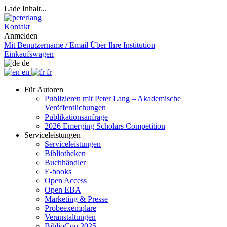
Lade Inhalt...
Kontakt
Anmelden
Mit Benutzername / Email
Über Ihre Institution
Einkaufswagen
de
en
fr
Für Autoren
Publizieren mit Peter Lang – Akademische
Veröffentlichungen
Publikationsanfrage
2026 Emerging Scholars Competition
Serviceleistungen
Serviceleistungen
Bibliotheken
Buchhändler
E-books
Open Access
Open EBA
Marketing & Presse
Probeexemplare
Veranstaltungen
BiblioCon 2025