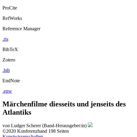
ProCite
RefWorks
Reference Manager
.ris
BibTeX
Zotero
.bib
EndNote
.enw
Märchenfilme diesseits und jenseits des
Atlantiks
von
Ludger Scherer (Band-Herausgeber:in)
©2020
Konferenzband
198 Seiten
Kunstwissenschaften