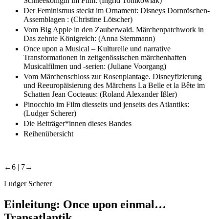
Schneekönigin im Film: (Ingrid Tomkowiak)
Der Feminismus steckt im Ornament: Disneys Dornröschen-
Assemblagen : (Christine Lötscher)
Vom Big Apple in den Zauberwald. Märchenpatchwork in
Das zehnte Königreich: (Anna Stemmann)
Once upon a Musical – Kulturelle und narrative
Transformationen in zeitgenössischen märchenhaften
Musicalfilmen und -serien: (Juliane Voorgang)
Vom Märchenschloss zur Rosenplantage. Disneyfizierung
und Reeuropäisierung des Märchens La Belle et la Bête im
Schatten Jean Cocteaus: (Roland Alexander Ißler)
Pinocchio im Film diesseits und jenseits des Atlantiks:
(Ludger Scherer)
Die Beiträger*innen dieses Bandes
Reihenübersicht
←6 |
7→
Ludger Scherer
Einleitung:
Once upon einmal
…
Transatlantik