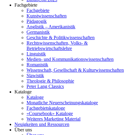
Fachgebiete
Fachgebiete
Kunstwissenschaften
Pädagogik
Anglistik – Amerikanistik
Germanistik
Geschichte & Politikwissenschaften
Rechtswissenschaften, Volks- &
Betriebswirtschaftslehre
Linguistik
Medien- und Kommunikationswissenschaften
Romanistik
Wissenschaft, Gesellschaft & Kulturwissenschaften
Slawistik
Theologie & Philosophie
Peter Lang Classics
Kataloge
Kataloge
Monatliche Neuerscheinungskataloge
Fachgebietskataloge
«Coursebook» Kataloge
Weiteres Marketing Material
Neuigkeiten und Ressourcen
Über uns