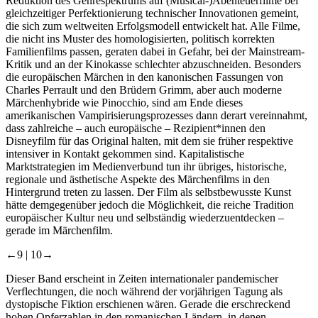
Reduktion des Genrespektrums auf (Musical-)Abenteuerfilme bei
gleichzeitiger Perfektionierung technischer Innovationen gemeint,
die sich zum weltweiten Erfolgsmodell entwickelt hat. Alle Filme,
die nicht ins Muster des homologisierten, politisch korrekten
Familienfilms passen, geraten dabei in Gefahr, bei der Mainstream-
Kritik und an der Kinokasse schlechter abzuschneiden. Besonders
die europäischen Märchen in den kanonischen Fassungen von
Charles Perrault und den Brüdern Grimm, aber auch moderne
Märchenhybride wie
Pinocchio
, sind am Ende dieses
amerikanischen Vampirisierungsprozesses dann derart vereinnahmt,
dass zahlreiche – auch europäische – Rezipient*innen den
Disneyfilm für das Original halten, mit dem sie früher respektive
intensiver in Kontakt gekommen sind. Kapitalistische
Marktstrategien im Medienverbund tun ihr übriges, historische,
regionale und ästhetische Aspekte des Märchenfilms in den
Hintergrund treten zu lassen. Der Film als selbstbewusste Kunst
hätte demgegenüber jedoch die Möglichkeit, die reiche Tradition
europäischer Kultur neu und selbständig wiederzuentdecken –
gerade im Märchenfilm.
←9 |
10→
Dieser Band erscheint in Zeiten internationaler pandemischer
Verflechtungen, die noch während der vorjährigen Tagung als
dystopische Fiktion erschienen wären. Gerade die erschreckend
hohen Opferzahlen in den romanischen Ländern, in denen