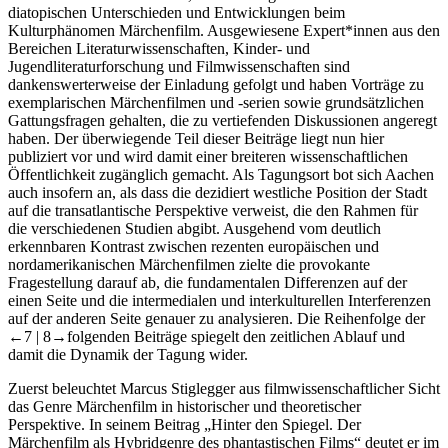
diatopischen Unterschieden und Entwicklungen beim
Kulturphänomen Märchenfilm. Ausgewiesene Expert*innen aus den
Bereichen Literaturwissenschaften, Kinder- und
Jugendliteraturforschung und Filmwissenschaften sind
dankenswerterweise der Einladung gefolgt und haben Vorträge zu
exemplarischen Märchenfilmen und -serien sowie grundsätzlichen
Gattungsfragen gehalten, die zu vertiefenden Diskussionen angeregt
haben. Der überwiegende Teil dieser Beiträge liegt nun hier
publiziert vor und wird damit einer breiteren wissenschaftlichen
Öffentlichkeit zugänglich gemacht. Als Tagungsort bot sich Aachen
auch insofern an, als dass die dezidiert westliche Position der Stadt
auf die transatlantische Perspektive verweist, die den Rahmen für
die verschiedenen Studien abgibt. Ausgehend vom deutlich
erkennbaren Kontrast zwischen rezenten europäischen und
nordamerikanischen Märchenfilmen zielte die provokante
Fragestellung darauf ab, die fundamentalen Differenzen auf der
einen Seite und die intermedialen und interkulturellen Interferenzen
auf der anderen Seite genauer zu analysieren. Die Reihenfolge der
←7 |
8→
folgenden Beiträge spiegelt den zeitlichen Ablauf und
damit die Dynamik der Tagung wider.
Zuerst beleuchtet Marcus
Stiglegger
aus filmwissenschaftlicher Sicht
das Genre Märchenfilm in historischer und theoretischer
Perspektive. In seinem Beitrag „Hinter den Spiegel. Der
Märchenfilm als Hybridgenre des phantastischen Films“ deutet er im