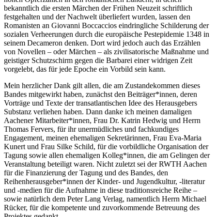
bekanntlich die ersten Märchen der Frühen Neuzeit schriftlich
festgehalten und der Nachwelt überliefert wurden, lassen den
Romanisten an Giovanni Boccaccios eindringliche Schilderung der
sozialen Verheerungen durch die europäische Pestepidemie 1348 in
seinem
Decameron
denken. Dort wird jedoch auch das Erzählen
von Novellen – oder Märchen – als zivilisatorische Maßnahme und
geistiger Schutzschirm gegen die Barbarei einer widrigen Zeit
vorgelebt, das für jede Epoche ein Vorbild sein kann.
Mein herzlicher Dank gilt allen, die am Zustandekommen dieses
Bandes mitgewirkt haben, zunächst den Beiträger*innen, deren
Vorträge und Texte der transatlantischen Idee des Herausgebers
Substanz verliehen haben. Dann danke ich meinen damaligen
Aachener Mitarbeiter*innen, Frau Dr. Katrin Hedwig und Herrn
Thomas Fervers, für ihr unermüdliches und fachkundiges
Engagement, meinen ehemaligen Sekretärinnen, Frau Eva-Maria
Kunert und Frau Silke Schild, für die vorbildliche Organisation der
Tagung sowie allen ehemaligen Kolleg*innen, die am Gelingen der
Veranstaltung beteiligt waren. Nicht zuletzt sei der RWTH Aachen
für die Finanzierung der Tagung und des Bandes, den
Reihenherausgeber*innen der
Kinder- und Jugendkultur, -literatur
und -medien
für die Aufnahme in diese traditionsreiche Reihe –
sowie natürlich dem Peter Lang Verlag, namentlich Herrn Michael
Rücker, für die kompetente und zuvorkommende Betreuung des
Projektes gedankt.