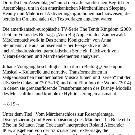
Dornröschen
-Assemblagen“ nutzt den a-hierarchischen Begriff der
Assemblage, um in den amerikanischen Märchenfilmen
Sleeping
Beauty
und
Maleficent
Aktivierungsfigurationen nachzuweisen, die
bereits im Ornamentalen der Textvorlagen angelegt waren.
Die amerikanisch-europäische TV-Serie
The Tenth Kingdom
(2000)
steht im Fokus des Beitrags „Vom Big Apple in den Zauberwald.
Märchenpatchwork in
Das zehnte Königreich
“ von Anna
Stemmann
, die aus raumsemantischer Perspektive in der
mehrfachadressierten parodistischen Serie ein Patchwork von
Metareflexionen und Märchenelementen analysiert.
Juliane
Voorgang
beschäftigt sich in ihrem Beitrag „Once upon a
Musical – Kulturelle und narrative Transformationen in
zeitgenössischen märchenhaften Musicalfilmen und -serien“ mit der
US-Serie
Galavant
(2015–16) und dem Film
Into the Woods
(2014),
in denen sie grenzauflösende Transformationen des Disney-Modells
des Musicalfilms und komplexe Hybridisierungen ausmacht.
←8 |
9→
Unter dem Titel „Vom Märchenschloss zur Rosenplantage.
Disneyfizierung und Reeuropäisierung des Märchens
La Belle et la
Bête
im Schatten Jean Cocteaus“ interpretiert Roland Alexander
Ißler
, ausgehend von der französischen Textvorlage, die