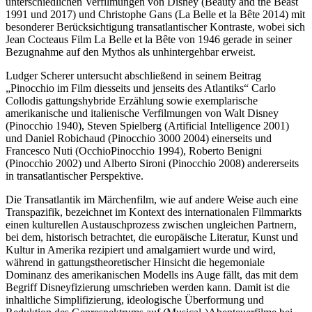
unterschiedlichen Verfilmungen von Disney (
Beauty and the Beast
1991 und 2017) und Christophe Gans (
La Belle et la Bête
2014) mit
besonderer Berücksichtigung transatlantischer Kontraste, wobei sich
Jean Cocteaus Film
La Belle et la Bête
von 1946 gerade in seiner
Bezugnahme auf den Mythos als unhintergehbar erweist.
Ludger
Scherer
untersucht abschließend in seinem Beitrag
„
Pinocchio
im Film diesseits und jenseits des Atlantiks“ Carlo
Collodis gattungshybride Erzählung sowie exemplarische
amerikanische und italienische Verfilmungen von Walt Disney
(
Pinocchio
1940), Steven Spielberg (
Artificial Intelligence 2001
)
und Daniel Robichaud (
Pinocchio 3000 2004)
einerseits und
Francesco Nuti (
OcchioPinocchio
1994), Roberto Benigni
(
Pinocchio
2002) und Alberto Sironi (
Pinocchio
2008) andererseits
in transatlantischer Perspektive.
Die Transatlantik im Märchenfilm, wie auf andere Weise auch eine
Transpazifik, bezeichnet im Kontext des internationalen Filmmarkts
einen kulturellen Austauschprozess zwischen ungleichen Partnern,
bei dem, historisch betrachtet, die europäische Literatur, Kunst und
Kultur in Amerika rezipiert und amalgamiert wurde und wird,
während in gattungstheoretischer Hinsicht die hegemoniale
Dominanz des amerikanischen Modells ins Auge fällt, das mit dem
Begriff Disneyfizierung umschrieben werden kann. Damit ist die
inhaltliche Simplifizierung, ideologische Überformung und