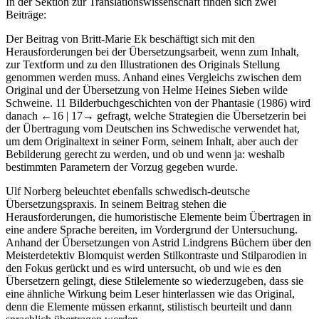
In der Sektion zur
Translationswissenschaft
finden sich zwei
Beiträge:
Der Beitrag von
Britt-Marie Ek
beschäftigt sich mit den
Herausforderungen bei der Übersetzungsarbeit, wenn zum Inhalt,
zur Textform und zu den Illustrationen des Originals Stellung
genommen werden muss. Anhand eines Vergleichs zwischen dem
Original und der Übersetzung von Helme Heines
Sieben wilde
Schweine. 11 Bilderbuchgeschichten von der Phantasie
(1986) wird
danach
←16 |
17→ gefragt, welche Strategien die Übersetzerin bei
der Übertragung vom Deutschen ins Schwedische verwendet hat,
um dem Originaltext in seiner Form, seinem Inhalt, aber auch der
Bebilderung gerecht zu werden, und ob und wenn ja: weshalb
bestimmten Parametern der Vorzug gegeben wurde.
Ulf Norberg
beleuchtet ebenfalls schwedisch-deutsche
Übersetzungspraxis. In seinem Beitrag stehen die
Herausforderungen, die humoristische Elemente beim Übertragen in
eine andere Sprache bereiten, im Vordergrund der Untersuchung.
Anhand der Übersetzungen von Astrid Lindgrens Büchern über den
Meisterdetektiv Blomquist werden Stilkontraste und Stilparodien in
den Fokus gerückt und es wird untersucht, ob und wie es den
Übersetzern gelingt, diese Stilelemente so wiederzugeben, dass sie
eine ähnliche Wirkung beim Leser hinterlassen wie das Original,