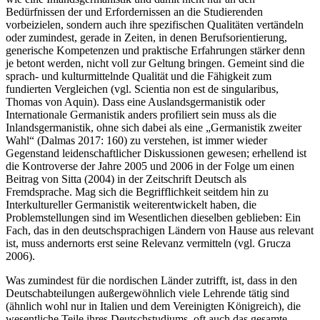
wie eine Inlandsgermanistik und damit nicht nur an den
Bedürfnissen der und Erfordernissen an die Studierenden
vorbeizielen, sondern auch ihre spezifischen Qualitäten vertändeln
oder zumindest, gerade in Zeiten, in denen Berufsorientierung,
generische Kompetenzen und praktische Erfahrungen stärker denn
je betont werden, nicht voll zur Geltung bringen. Gemeint sind die
sprach- und kulturmittelnde Qualität und die Fähigkeit zum
fundierten Vergleichen (vgl.
Scientia non est de singularibus
,
Thomas von Aquin). Dass eine Auslandsgermanistik oder
Internationale Germanistik anders profiliert sein muss als die
Inlandsgermanistik, ohne sich dabei als eine „Germanistik zweiter
Wahl“ (Dalmas 2017: 160) zu verstehen, ist immer wieder
Gegenstand leidenschaftlicher Diskussionen gewesen; erhellend ist
die Kontroverse der Jahre 2005 und 2006 in der Folge um einen
Beitrag von Sitta (2004) in der Zeitschrift
Deutsch als
Fremdsprache
. Mag sich die Begrifflichkeit seitdem hin zu
Interkultureller Germanistik
weiterentwickelt haben, die
Problemstellungen sind im Wesentlichen dieselben geblieben: Ein
Fach, das in den deutschsprachigen Ländern von Hause aus relevant
ist, muss andernorts erst seine Relevanz vermitteln (vgl. Grucza
2006).
Was zumindest für die nordischen Länder zutrifft, ist, dass in den
Deutschabteilungen außergewöhnlich viele Lehrende tätig sind
(ähnlich wohl nur in Italien und dem Vereinigten Königreich), die