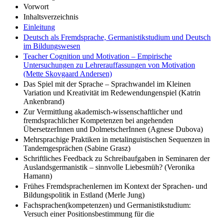
Zitierfähigkeit des eBooks
Vorwort
Inhaltsverzeichnis
Einleitung
Deutsch als Fremdsprache, Germanistikstudium und Deutsch
im Bildungswesen
Teacher Cognition und Motivation – Empirische
Untersuchungen zu Lehrerauffassungen von Motivation
(Mette Skovgaard Andersen)
Das Spiel mit der Sprache – Sprachwandel im Kleinen
Variation und Kreativität im Redewendungenspiel (Katrin
Ankenbrand)
Zur Vermittlung akademisch-wissenschaftlicher und
fremdsprachlicher Kompetenzen bei angehenden
ÜbersetzerInnen und DolmetscherInnen (Agnese Dubova)
Mehrsprachige Praktiken in metalinguistischen Sequenzen in
Tandemgesprächen (Sabine Grasz)
Schriftliches Feedback zu Schreibaufgaben in Seminaren der
Auslandsgermanistik – sinnvolle Liebesmüh? (Veronika
Hamann)
Frühes Fremdsprachenlernen im Kontext der Sprachen- und
Bildungspolitik in Estland (Merle Jung)
Fachsprachen(kompetenzen) und Germanistikstudium: