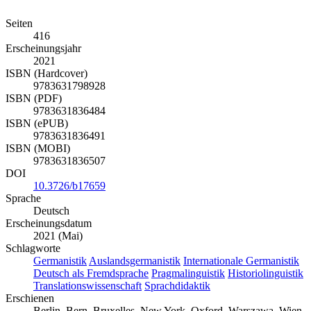
Details
Seiten
416
Erscheinungsjahr
2021
ISBN (Hardcover)
9783631798928
ISBN (PDF)
9783631836484
ISBN (ePUB)
9783631836491
ISBN (MOBI)
9783631836507
DOI
10.3726/b17659
Sprache
Deutsch
Erscheinungsdatum
2021 (Mai)
Schlagworte
Germanistik
Auslandsgermanistik
Internationale Germanistik
Deutsch als Fremdsprache
Pragmalinguistik
Historiolinguistik
Translationswissenschaft
Sprachdidaktik
Erschienen