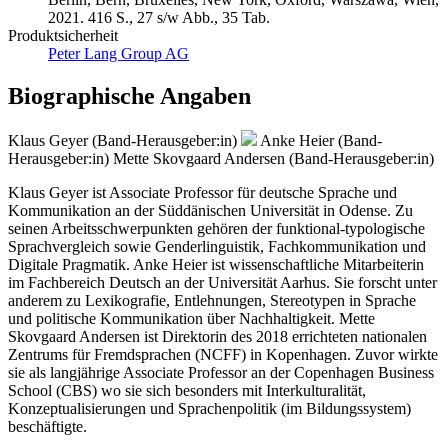
Berlin, Bern, Bruxelles, New York, Oxford, Warszawa, Wien,
2021. 416 S., 27 s/w Abb., 35 Tab.
Produktsicherheit
Peter Lang Group AG
Biographische Angaben
Klaus Geyer (Band-Herausgeber:in)
Anke Heier (Band-
Herausgeber:in)
Mette Skovgaard Andersen (Band-Herausgeber:in)
Klaus Geyer ist Associate Professor für deutsche Sprache und
Kommunikation an der Süddänischen Universität in Odense. Zu
seinen Arbeitsschwerpunkten gehören der funktional-typologische
Sprachvergleich sowie Genderlinguistik, Fachkommunikation und
Digitale Pragmatik. Anke Heier ist wissenschaftliche Mitarbeiterin
im Fachbereich Deutsch an der Universität Aarhus. Sie forscht unter
anderem zu Lexikografie, Entlehnungen, Stereotypen in Sprache
und politische Kommunikation über Nachhaltigkeit. Mette
Skovgaard Andersen ist Direktorin des 2018 errichteten nationalen
Zentrums für Fremdsprachen (NCFF) in Kopenhagen. Zuvor wirkte
sie als langjährige Associate Professor an der Copenhagen Business
School (CBS) wo sie sich besonders mit Interkulturalität,
Konzeptualisierungen und Sprachenpolitik (im Bildungssystem)
beschäftigte.