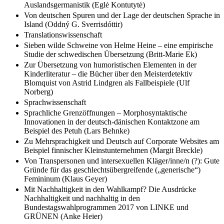
Versuch einer Positionsbestimmung für die
Auslandsgermanistik (Eglė Kontutytė)
Von deutschen Spuren und der Lage der deutschen Sprache in
Island (Oddný G. Sverrisdóttir)
Translationswissenschaft
Sieben wilde Schweine von Helme Heine – eine empirische
Studie der schwedischen Übersetzung (Britt-Marie Ek)
Zur Übersetzung von humoristischen Elementen in der
Kinderliteratur – die Bücher über den Meisterdetektiv
Blomquist von Astrid Lindgren als Fallbeispiele (Ulf
Norberg)
Sprachwissenschaft
Sprachliche Grenzöffnungen – Morphosyntaktische
Innovationen in der deutsch-dänischen Kontaktzone am
Beispiel des Petuh (Lars Behnke)
Zu Mehrsprachigkeit und Deutsch auf Corporate Websites am
Beispiel finnischer Kleinstunternehmen (Margit Breckle)
Von Transpersonen und intersexuellen Kläger/inne/n (?): Gute
Gründe für das geschlechtsübergreifende („generische“)
Femininum (Klaus Geyer)
Mit Nachhaltigkeit in den Wahlkampf? Die Ausdrücke
Nachhaltigkeit und nachhaltig in den
Bundestagswahlprogrammen 2017 von LINKE und