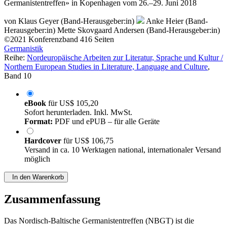
Ausgewählte Beiträge zum «XI. Nordisch-Baltischen
Germanistentreffen» in Kopenhagen vom 26.–29. Juni 2018
von
Klaus Geyer (Band-Herausgeber:in)
Anke Heier (Band-
Herausgeber:in)
Mette Skovgaard Andersen (Band-Herausgeber:in)
©2021
Konferenzband
416 Seiten
Germanistik
Reihe:
Nordeuropäische Arbeiten zur Literatur, Sprache und Kultur /
Northern European Studies in Literature, Language and Culture
,
Band 10
eBook
für
US$ 105,20
Sofort herunterladen. Inkl. MwSt.
Format:
PDF und ePUB – für alle Geräte
Hardcover
für
US$ 106,75
Versand in ca. 10 Werktagen national, internationaler Versand
möglich
In den Warenkorb
Zusammenfassung