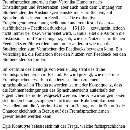
Im Rahmen der Forschung zur Feedbackkultur im
Fremdsprachenunterricht fragt
Veronika Hamann
nach
Einstellungen und Präferenzen, aber auch nach dem Umgang von
Studierenden der Auslandsgermanistik mit schriftlichem, auf
Sprache fokussierendem Feedback. Die explorative
Fragebogenuntersuchung stellt unter anderem fest, dass ein –
ausführliches – Feedback durchaus
←15 |
16→ gewünscht, jedoch
nicht immer be- bzw. verarbeitet wird. Daraus leitet die Autorin die
Diskussions- und Forschungsfrage ab, wie der Nutzen schriftlichen
Feedbacks erhöht werden kann, unter anderem wie man die
Studierenden zum Verarbeiten des Feedbacks bewegen kann. Ein
Vorschlag ist, die Reflexion über den Nutzen von Feedback bei den
Studierenden zu fördern.
Im Zentrum des Beitrags von
Merle Jung
steht das frühe
Fremdsprachenlernen in Estland. Es wird gezeigt, wie der frühe
Fremdsprachenerwerb in den letzten Jahren zu einem
sprachpolitischen Thema geworden ist, mit der Konsequenz, dass
die Rahmenbedingungen des Sprachunterrichts außerhalb der
eigentlichen Lernorte festgesetzt werden. Die Auswirkungen lassen
sich in den herangezogenen Curricula und Rahmendokumenten
feststellen und die Autorin diskutiert im Beitrag, wie in Zukunft die
Chancengleichheit in Bezug auf das Fremdsprachenlernen
gewährleistet werden kann.