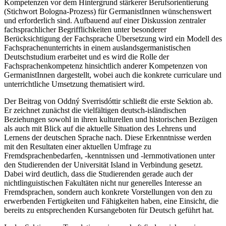
Eglė Kontutytė
befasst sich mit der Frage, welche fachsprachlichen
Kompetenzen vor dem Hintergrund stärkerer Berufsorientierung
(Stichwort Bologna-Prozess) für GermanistInnen wünschenswert
und erforderlich sind. Aufbauend auf einer Diskussion zentraler
fachsprachlicher Begrifflichkeiten unter besonderer
Berücksichtigung der Fachsprache Übersetzung wird ein Modell des
Fachsprachenunterrichts in einem auslandsgermanistischen
Deutschstudium erarbeitet und es wird die Rolle der
Fachsprachenkompetenz hinsichtlich anderer Kompetenzen von
GermanistInnen dargestellt, wobei auch die konkrete curriculare und
unterrichtliche Umsetzung thematisiert wird.
Der Beitrag von
Oddný Sverrisdóttir
schließt die erste Sektion ab.
Er zeichnet zunächst die vielfältigen deutsch-isländischen
Beziehungen sowohl in ihren kulturellen und historischen Bezügen
als auch mit Blick auf die aktuelle Situation des Lehrens und
Lernens der deutschen Sprache nach. Diese Erkenntnisse werden
mit den Resultaten einer aktuellen Umfrage zu
Fremdsprachenbedarfen, -kenntnissen und -lernmotivationen unter
den Studierenden der Universität Island in Verbindung gesetzt.
Dabei wird deutlich, dass die Studierenden gerade auch der
nichtlinguistischen Fakultäten nicht nur generelles Interesse an
Fremdsprachen, sondern auch konkrete Vorstellungen von den zu
erwerbenden Fertigkeiten und Fähigkeiten haben, eine Einsicht, die
bereits zu entsprechenden Kursangeboten für Deutsch geführt hat.