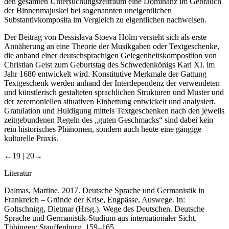
wird auf Komposita mit substantivischem Erstglied. Solling kann für
den gesamten Untersuchungszeitraum eine Dominanz im Gebrauch
der Binnenmajuskel bei sogenannten uneigentlichen
Substantivkomposita im Vergleich zu eigentlichen nachweisen.
Der Beitrag von
Dessislava Stoeva Holm
versteht sich als erste
Annäherung an eine Theorie der Musikgaben oder Textgeschenke,
die anhand einer deutschsprachigen Gelegenheitskomposition von
Christian Geist zum Geburtstag des Schwedenkönigs Karl XI. im
Jahr 1680 entwickelt wird. Konstitutive Merkmale der Gattung
Textgeschenk werden anhand der Interdependenz der verwendeten
und künstlerisch gestalteten sprachlichen Strukturen und Muster und
der zeremoniellen situativen Einbettung entwickelt und analysiert.
Gratulation und Huldigung mittels Textgeschenken nach den jeweils
zeitgebundenen Regeln des „guten Geschmacks“ sind dabei kein
rein historisches Phänomen, sondern auch heute eine gängige
kulturelle Praxis.
←19 |
20→
Literatur
Dalmas, Martine. 2017. Deutsche Sprache und Germanistik in
Frankreich – Gründe der Krise, Engpässe, Auswege. In:
Goltschnigg, Dietmar (Hrsg.).
Wege des Deutschen. Deutsche
Sprache und Germanistik-Studium aus internationaler Sicht
.