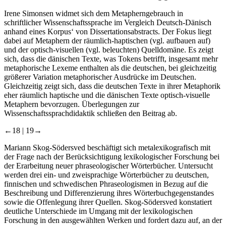
rhetorisch-stilistisch zur Informationskonturierung genutzt.
Irene Simonsen
widmet sich dem Metapherngebrauch in
schriftlicher Wissenschaftssprache im Vergleich Deutsch-Dänisch
anhand eines Korpus‘ von Dissertationsabstracts. Der Fokus liegt
dabei auf Metaphern der räumlich-haptischen (vgl.
aufbauen auf
)
und der optisch-visuellen (vgl.
beleuchten
) Quelldomäne. Es zeigt
sich, dass die dänischen Texte, was Tokens betrifft, insgesamt mehr
metaphorische Lexeme enthalten als die deutschen, bei gleichzeitig
größerer Variation metaphorischer Ausdrücke im Deutschen.
Gleichzeitig zeigt sich, dass die deutschen Texte in ihrer Metaphorik
eher räumlich haptische und die dänischen Texte optisch-visuelle
Metaphern bevorzugen. Überlegungen zur
Wissenschaftssprachdidaktik schließen den Beitrag ab.
←18 |
19→
Mariann Skog-Södersved
beschäftigt sich metalexikografisch mit
der Frage nach der Berücksichtigung lexikologischer Forschung bei
der Erarbeitung neuer phraseologischer Wörterbücher. Untersucht
werden drei ein- und zweisprachige Wörterbücher zu deutschen,
finnischen und schwedischen Phraseologismen in Bezug auf die
Beschreibung und Differenzierung ihres Wörterbuchgegenstandes
sowie die Offenlegung ihrer Quellen. Skog-Södersved konstatiert
deutliche Unterschiede im Umgang mit der lexikologischen