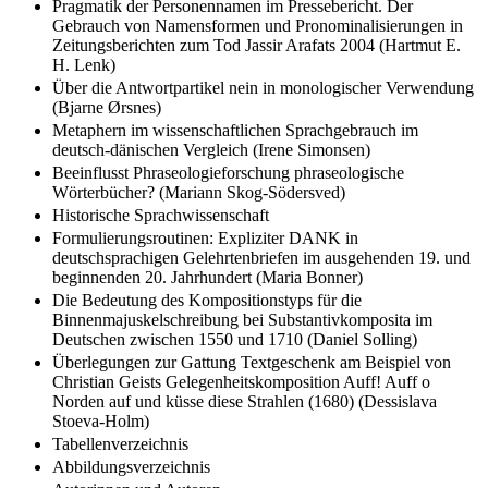
GRÜNEN (Anke Heier)
Pragmatik der Personennamen im Pressebericht. Der
Gebrauch von Namensformen und Pronominalisierungen in
Zeitungsberichten zum Tod Jassir Arafats 2004 (Hartmut E.
H. Lenk)
Über die Antwortpartikel nein in monologischer Verwendung
(Bjarne Ørsnes)
Metaphern im wissenschaftlichen Sprachgebrauch im
deutsch-dänischen Vergleich (Irene Simonsen)
Beeinflusst Phraseologieforschung phraseologische
Wörterbücher? (Mariann Skog-Södersved)
Historische Sprachwissenschaft
Formulierungsroutinen: Expliziter DANK in
deutschsprachigen Gelehrtenbriefen im ausgehenden 19. und
beginnenden 20. Jahrhundert (Maria Bonner)
Die Bedeutung des Kompositionstyps für die
Binnenmajuskelschreibung bei Substantivkomposita im
Deutschen zwischen 1550 und 1710 (Daniel Solling)
Überlegungen zur Gattung Textgeschenk am Beispiel von
Christian Geists Gelegenheitskomposition Auff! Auff o
Norden auf und küsse diese Strahlen (1680) (Dessislava
Stoeva-Holm)
Tabellenverzeichnis
Abbildungsverzeichnis