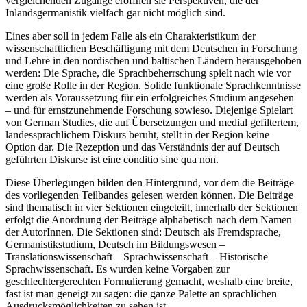
spezifischen,
per se
internationalen und oft auch zumindest implizit
vergleichenden Zugänge eröffnen sie Perspektiven, die der
Inlandsgermanistik vielfach gar nicht möglich sind.
Eines aber soll in jedem Falle als ein Charakteristikum der
wissenschaftlichen Beschäftigung mit dem Deutschen in Forschung
und Lehre in den nordischen und baltischen Ländern herausgehoben
werden: Die Sprache, die Sprachbeherrschung spielt nach wie vor
eine große Rolle in der Region. Solide funktionale Sprachkenntnisse
werden als Voraussetzung für ein erfolgreiches Studium angesehen
– und für ernstzunehmende Forschung sowieso. Diejenige Spielart
von
German Studies
, die auf Übersetzungen und medial gefiltertem,
landessprachlichem Diskurs beruht, stellt in der Region keine
Option dar. Die Rezeption und das Verständnis der auf Deutsch
geführten Diskurse ist eine
conditio sine qua non
.
Diese Überlegungen bilden den Hintergrund, vor dem die Beiträge
des vorliegenden Teilbandes gelesen werden können. Die Beiträge
sind thematisch in vier Sektionen eingeteilt, innerhalb der Sektionen
erfolgt die Anordnung der Beiträge alphabetisch nach dem Namen
der AutorInnen. Die Sektionen sind: Deutsch als Fremdsprache,
Germanistikstudium, Deutsch im Bildungswesen –
Translationswissenschaft – Sprachwissenschaft – Historische
Sprachwissenschaft. Es wurden keine Vorgaben zur
geschlechtergerechten Formulierung gemacht, weshalb eine breite,
fast ist man geneigt zu sagen: die ganze Palette an sprachlichen