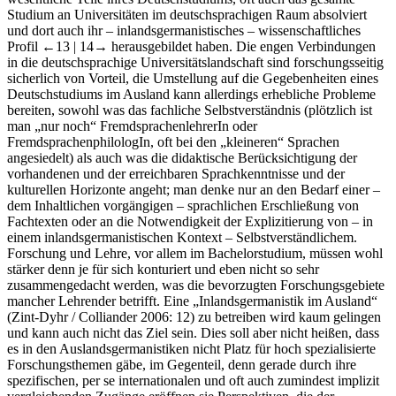
wesentliche Teile ihres Deutschstudiums, oft auch das gesamte
Studium an Universitäten im deutschsprachigen Raum absolviert
und dort auch ihr – inlandsgermanistisches – wissenschaftliches
Profil
←13 |
14→
herausgebildet haben. Die engen Verbindungen
in die deutschsprachige Universitätslandschaft sind forschungsseitig
sicherlich von Vorteil, die Umstellung auf die Gegebenheiten eines
Deutschstudiums im Ausland kann allerdings erhebliche Probleme
bereiten, sowohl was das fachliche Selbstverständnis (plötzlich ist
man „nur noch“ FremdsprachenlehrerIn oder
FremdsprachenphilologIn, oft bei den „kleineren“ Sprachen
angesiedelt) als auch was die didaktische Berücksichtigung der
vorhandenen und der erreichbaren Sprachkenntnisse und der
kulturellen Horizonte angeht; man denke nur an den Bedarf einer –
dem Inhaltlichen vorgängigen – sprachlichen Erschließung von
Fachtexten oder an die Notwendigkeit der Explizitierung von – in
einem inlandsgermanistischen Kontext – Selbstverständlichem.
Forschung und Lehre, vor allem im Bachelorstudium, müssen wohl
stärker denn je für sich konturiert und eben nicht so sehr
zusammengedacht werden, was die bevorzugten Forschungsgebiete
mancher Lehrender betrifft. Eine „Inlandsgermanistik im Ausland“
(Zint-Dyhr / Colliander 2006: 12) zu betreiben wird kaum gelingen
und kann auch nicht das Ziel sein. Dies soll aber nicht heißen, dass
es in den Auslandsgermanistiken nicht Platz für hoch spezialisierte
Forschungsthemen gäbe, im Gegenteil, denn gerade durch ihre