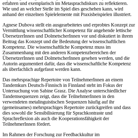
Etymologisierungen und sogar Mechanismen des Sprachwandels zu
erfahren und exemplarisch im Metasprachdiskurs zu reflektieren.
Wie und an welcher Stelle im Spiel dies geschehen kann, wird
anhand der einzelnen Spielelemente mit Praxisbeispielen illustriert.
Agnese Dubova
stellt ein ausgearbeitetes und erprobtes Konzept zur
Vermittlung wissenschaftlicher Kompetenz für angehende lettische
ÜbersetzerInnen und DolmetscherInnen vor und diskutiert in ihrem
Beitrag das Konzept und die Bedeutung der wissenschaftlichen
Kompetenz. Die wissenschaftliche Kompetenz muss im
Zusammenhang mit den anderen Kompetenzbereichen der
ÜbersetzerInnen und DolmetscherInnen gesehen werden, und die
Autorin argumentiert dafür, dass die wissenschaftliche Kompetenz
als überfachlich aufgefasst werden kann.
Das mehrsprachige Repertoire von TeilnehmerInnen an einem
Tandemkurs Deutsch-Finnisch in Finnland steht im Fokus der
Untersuchung von
Sabine Grasz
. Die Analyse unterschiedlicher
Tandemsequenzen zeigt, dass die TeilnehmerInnen in den
verwendeten metalinguistischen Sequenzen häufig auf ihr
(gemeinsames) mehrsprachiges Repertoire zurückgreifen und dass
dies sowohl die Sensibilisierung für Sprachkontraste und
Sprachreflexion als auch die Kooperationsfähigkeit der
TeilnehmerInnen fördert.