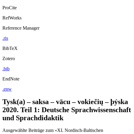
Export Citation
ProCite
RefWorks
Reference Manager
.ris
BibTeX
Zotero
.bib
EndNote
.enw
Tysk(a) – saksa – vācu – vokiečių – þýska
2020. Teil 1: Deutsche Sprachwissenschaft
und Sprachdidaktik