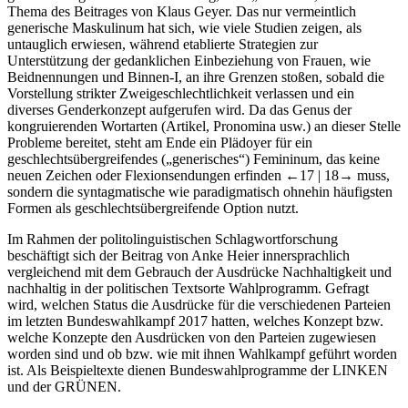
geschlechtergerechten Formulierung, dem „Gendern“, sind das
Thema des Beitrages von
Klaus Geyer
. Das nur vermeintlich
generische Maskulinum hat sich, wie viele Studien zeigen, als
untauglich erwiesen, während etablierte Strategien zur
Unterstützung der gedanklichen Einbeziehung von Frauen, wie
Beidnennungen und Binnen-I, an ihre Grenzen stoßen, sobald die
Vorstellung strikter Zweigeschlechtlichkeit verlassen und ein
diverses Genderkonzept aufgerufen wird. Da das Genus der
kongruierenden Wortarten (Artikel, Pronomina usw.) an dieser Stelle
Probleme bereitet, steht am Ende ein Plädoyer für ein
geschlechtsübergreifendes („generisches“) Femininum, das keine
neuen Zeichen oder Flexionsendungen erfinden
←17 |
18→ muss,
sondern die syntagmatische wie paradigmatisch ohnehin häufigsten
Formen als geschlechtsübergreifende Option nutzt.
Im Rahmen der politolinguistischen Schlagwortforschung
beschäftigt sich der Beitrag von
Anke Heier
innersprachlich
vergleichend mit dem Gebrauch der Ausdrücke
Nachhaltigkeit
und
nachhaltig
in der politischen Textsorte Wahlprogramm. Gefragt
wird, welchen Status die Ausdrücke für die verschiedenen Parteien
im letzten Bundeswahlkampf 2017 hatten, welches Konzept bzw.
welche Konzepte den Ausdrücken von den Parteien zugewiesen
worden sind und ob bzw. wie mit ihnen Wahlkampf geführt worden
ist. Als Beispieltexte dienen Bundeswahlprogramme der LINKEN
und der GRÜNEN.