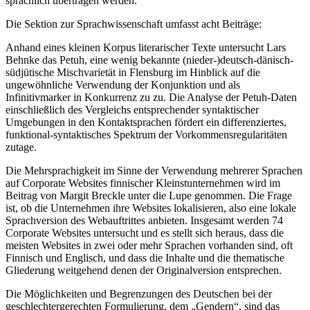
denn die Elemente müssen erkannt, stilistisch beurteilt und dann
sprachlich übertragen werden.
Die Sektion zur
Sprachwissenschaft
umfasst acht Beiträge:
Anhand eines kleinen Korpus literarischer Texte untersucht
Lars
Behnke
das Petuh, eine wenig bekannte (nieder-)deutsch-dänisch-
südjütische Mischvarietät in Flensburg im Hinblick auf die
ungewöhnliche Verwendung der Konjunktion
und
als
Infinitivmarker in Konkurrenz zu
zu
. Die Analyse der Petuh-Daten
einschließlich des Vergleichs entsprechender syntaktischer
Umgebungen in den Kontaktsprachen fördert ein differenziertes,
funktional-syntaktisches Spektrum der Vorkommensregularitäten
zutage.
Die Mehrsprachigkeit im Sinne der Verwendung mehrerer Sprachen
auf Corporate Websites finnischer Kleinstunternehmen wird im
Beitrag von
Margit Breckle
unter die Lupe genommen. Die Frage
ist, ob die Unternehmen ihre Websites lokalisieren, also eine lokale
Sprachversion des Webauftrittes anbieten. Insgesamt werden 74
Corporate Websites untersucht und es stellt sich heraus, dass die
meisten Websites in zwei oder mehr Sprachen vorhanden sind, oft
Finnisch und Englisch, und dass die Inhalte und die thematische
Gliederung weitgehend denen der Originalversion entsprechen.
Die Möglichkeiten und Begrenzungen des Deutschen bei der