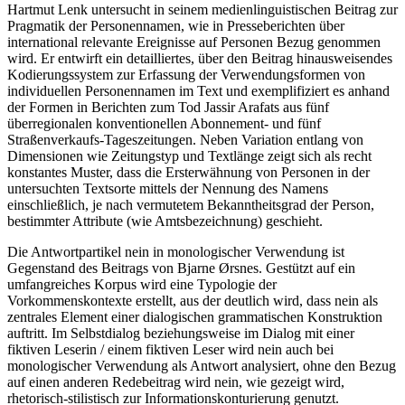
Hartmut Lenk
untersucht in seinem medienlinguistischen Beitrag zur
Pragmatik der Personennamen, wie in Presseberichten über
international relevante Ereignisse auf Personen Bezug genommen
wird. Er entwirft ein detailliertes, über den Beitrag hinausweisendes
Kodierungssystem zur Erfassung der Verwendungsformen von
individuellen Personennamen im Text und exemplifiziert es anhand
der Formen in Berichten zum Tod Jassir Arafats aus fünf
überregionalen konventionellen Abonnement- und fünf
Straßenverkaufs-Tageszeitungen. Neben Variation entlang von
Dimensionen wie Zeitungstyp und Textlänge zeigt sich als recht
konstantes Muster, dass die Ersterwähnung von Personen in der
untersuchten Textsorte mittels der Nennung des Namens
einschließlich, je nach vermutetem Bekanntheitsgrad der Person,
bestimmter Attribute (wie Amtsbezeichnung) geschieht.
Die Antwortpartikel
nein
in monologischer Verwendung ist
Gegenstand des Beitrags von
Bjarne Ørsnes
. Gestützt auf ein
umfangreiches Korpus wird eine Typologie der
Vorkommenskontexte erstellt, aus der deutlich wird, dass
nein
als
zentrales Element einer dialogischen grammatischen Konstruktion
auftritt. Im Selbstdialog beziehungsweise im Dialog mit einer
fiktiven Leserin / einem fiktiven Leser wird
nein
auch bei
monologischer Verwendung als Antwort analysiert, ohne den Bezug
auf einen anderen Redebeitrag wird
nein
, wie gezeigt wird,