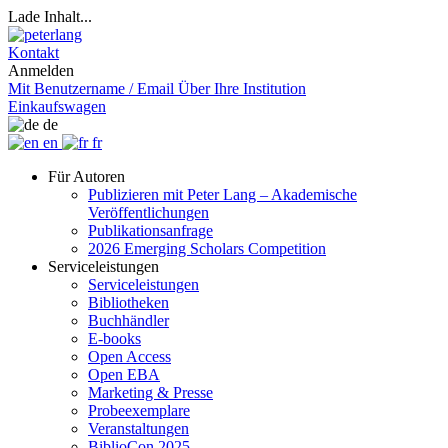
Lade Inhalt...
Kontakt
Anmelden
Mit Benutzername / Email
Über Ihre Institution
Einkaufswagen
de
en
fr
Für Autoren
Publizieren mit Peter Lang – Akademische
Veröffentlichungen
Publikationsanfrage
2026 Emerging Scholars Competition
Serviceleistungen
Serviceleistungen
Bibliotheken
Buchhändler
E-books
Open Access
Open EBA
Marketing & Presse
Probeexemplare
Veranstaltungen
BiblioCon 2025