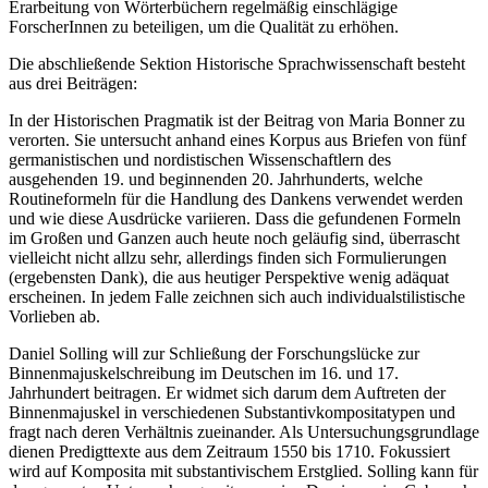
Forschung in den ausgewählten Werken und fordert dazu auf, an der
Erarbeitung von Wörterbüchern regelmäßig einschlägige
ForscherInnen zu beteiligen, um die Qualität zu erhöhen.
Die abschließende Sektion
Historische Sprachwissenschaft
besteht
aus drei Beiträgen:
In der Historischen Pragmatik ist der Beitrag von
Maria Bonner
zu
verorten. Sie untersucht anhand eines Korpus aus Briefen von fünf
germanistischen und nordistischen Wissenschaftlern des
ausgehenden 19. und beginnenden 20. Jahrhunderts, welche
Routineformeln für die Handlung des Dankens verwendet werden
und wie diese Ausdrücke variieren. Dass die gefundenen Formeln
im Großen und Ganzen auch heute noch geläufig sind, überrascht
vielleicht nicht allzu sehr, allerdings finden sich Formulierungen
(
ergebensten Dank
), die aus heutiger Perspektive wenig adäquat
erscheinen. In jedem Falle zeichnen sich auch individualstilistische
Vorlieben ab.
Daniel Solling
will zur Schließung der Forschungslücke zur
Binnenmajuskelschreibung im Deutschen im 16. und 17.
Jahrhundert beitragen. Er widmet sich darum dem Auftreten der
Binnenmajuskel in verschiedenen Substantivkompositatypen und
fragt nach deren Verhältnis zueinander. Als Untersuchungsgrundlage
dienen Predigttexte aus dem Zeitraum 1550 bis 1710. Fokussiert