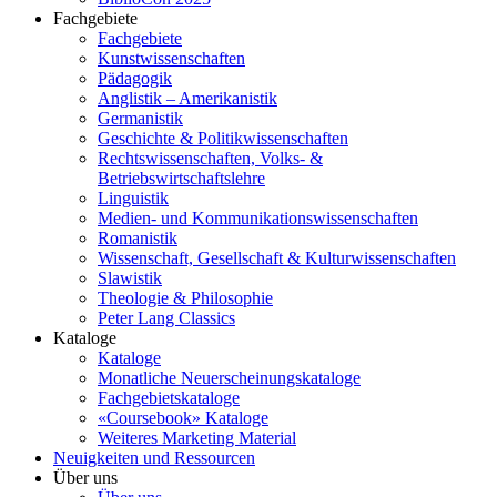
Fachgebiete
Fachgebiete
Kunstwissenschaften
Pädagogik
Anglistik – Amerikanistik
Germanistik
Geschichte & Politikwissenschaften
Rechtswissenschaften, Volks- &
Betriebswirtschaftslehre
Linguistik
Medien- und Kommunikationswissenschaften
Romanistik
Wissenschaft, Gesellschaft & Kulturwissenschaften
Slawistik
Theologie & Philosophie
Peter Lang Classics
Kataloge
Kataloge
Monatliche Neuerscheinungskataloge
Fachgebietskataloge
«Coursebook» Kataloge
Weiteres Marketing Material
Neuigkeiten und Ressourcen
Über uns