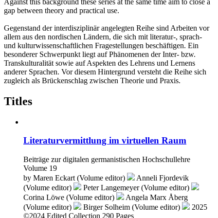
Against this background these series at the same time aim to close a
gap between theory and practical use.
Gegenstand der interdisziplinär angelegten Reihe sind Arbeiten vor
allem aus den nordischen Ländern, die sich mit literatur-, sprach-
und kulturwissenschaftlichen Fragestellungen beschäftigen. Ein
besonderer Schwerpunkt liegt auf Phänomenen der Inter- bzw.
Transkulturalität sowie auf Aspekten des Lehrens und Lernens
anderer Sprachen. Vor diesem Hintergrund versteht die Reihe sich
zugleich als Brückenschlag zwischen Theorie und Praxis.
Titles
Literaturvermittlung im virtuellen Raum
Beiträge zur digitalen germanistischen Hochschullehre
Volume 19
by
Maren Eckart (Volume editor)
Anneli Fjordevik
(Volume editor)
Peter Langemeyer (Volume editor)
Corina Löwe (Volume editor)
Angela Marx Åberg
(Volume editor)
Birger Solheim (Volume editor)
2025
©2024
Edited Collection
290 Pages