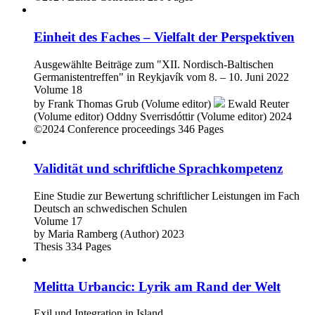
Einheit des Faches – Vielfalt der Perspektiven
Ausgewählte Beiträge zum "XII. Nordisch-Baltischen
Germanistentreffen" in Reykjavík vom 8. – 10. Juni 2022
Volume 18
by
Frank Thomas Grub (Volume editor)
Ewald Reuter
(Volume editor)
Oddny Sverrisdóttir (Volume editor)
2024
©2024
Conference proceedings
346 Pages
Validität und schriftliche Sprachkompetenz
Eine Studie zur Bewertung schriftlicher Leistungen im Fach
Deutsch an schwedischen Schulen
Volume 17
by
Maria Ramberg (Author)
2023
Thesis
334 Pages
Melitta Urbancic: Lyrik am Rand der Welt
Exil und Integration in Island