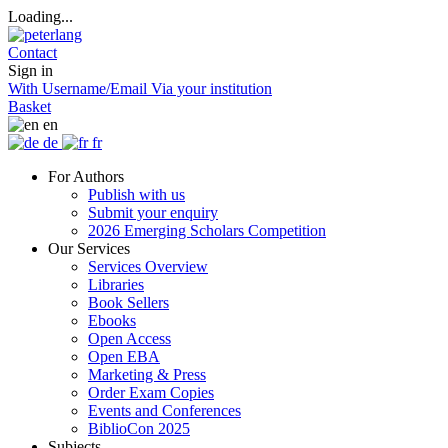
Loading...
Contact
Sign in
With Username/Email
Via your institution
Basket
en
de
fr
For Authors
Publish with us
Submit your enquiry
2026 Emerging Scholars Competition
Our Services
Services Overview
Libraries
Book Sellers
Ebooks
Open Access
Open EBA
Marketing & Press
Order Exam Copies
Events and Conferences
BiblioCon 2025
Subjects